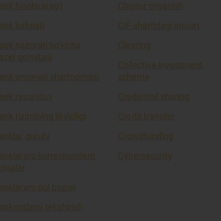
ank hisobvarag’i
Chuqur o'rganish
ank kafolati
CIF shartidagi import
ank nazorati bo'yicha
Clearing
azel qo'mitasi
Collective investment
ank omonati shartnomasi
scheme
ank resurslari
Credential sharing
ank tizimining likvidligi
Credit transfer
anklar guruhi
Crowdfunding
anklararo korrespondent
Cybersecurity
loqalar
anklararo pul bozori
anknotlarni tekshirish