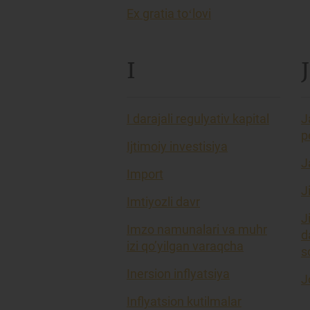
Ex gratia toʻlovi
I
J
I darajali regulyativ kapital
J
p
Ijtimoiy investisiya
J
Import
J
Imtiyozli davr
J
Imzo namunalari va muhr
d
izi qo’yilgan varaqcha
so
Inersion inflyatsiya
J
Inflyatsion kutilmalar