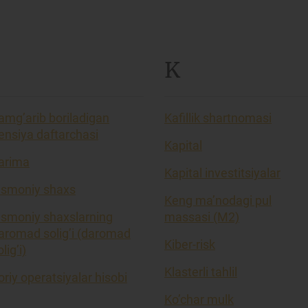
K
amg’arib boriladigan
Kafillik shartnomasi
ensiya daftarchasi
Kapital
arima
Kapital investitsiyalar
ismoniy shaxs
Keng ma’nodagi pul
ismoniy shaxslarning
massasi (M2)
aromad solig’i (daromad
Kiber-risk
lig’i)
Klasterli tahlil
oriy operatsiyalar hisobi
Ko’char mulk