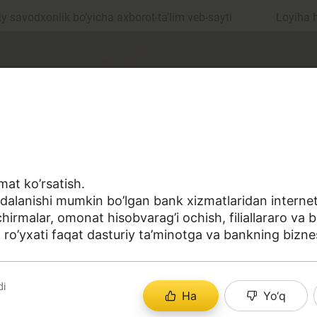
 savodxonlik bo‘yicha axborot-ta’lim veb-sayti
Loyiha 
mat ko’rsatish.
oydalanishi mumkin bo’lgan bank xizmatlaridan interne
ul
Islom moliyasi
hirmalar, omonat hisobvarag’i ochish, filiallararo va 
 ro’yxati faqat dasturiy ta’minotga va bankning biznes
edit
Budjet
di
Ha
Yo‘q
a sohasiga oid terminlarning aniq ta'riflarini to‘plashga