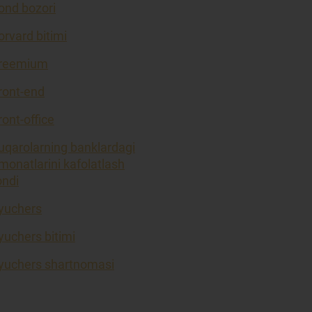
ond bozori
orvard bitimi
reemium
ront-end
ront-office
uqarolarning banklardagi
monatlarini kafolatlash
ondi
yuchers
yuchers bitimi
yuchers shartnomasi