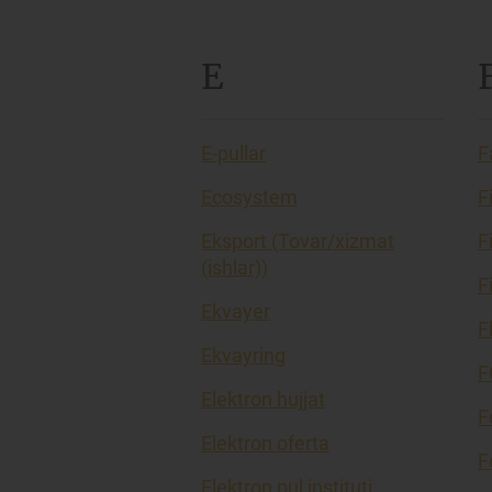
E
E-pullar
F
Ecosystem
F
Eksport (Tovar/xizmat
F
(ishlar))
F
Ekvayer
F
Ekvayring
F
Elektron hujjat
F
Elektron oferta
F
Elektron pul instituti