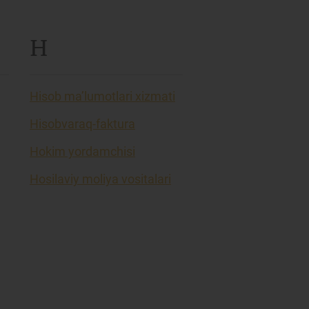
H
Hisob ma’lumotlari xizmati
Hisobvaraq-faktura
Hokim yordamchisi
Hosilaviy moliya vositalari