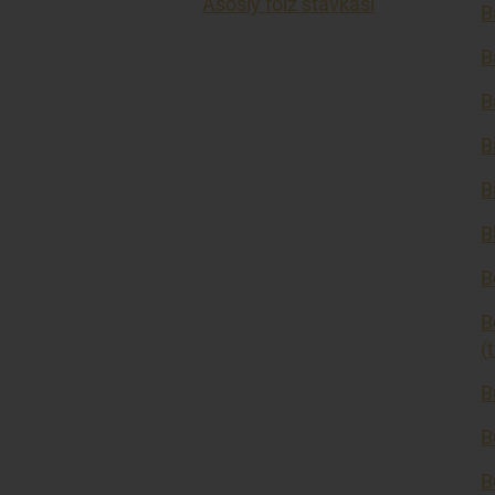
Asosiy foiz stavkasi
B
B
B
B
B
B
B
B
(
B
B
B