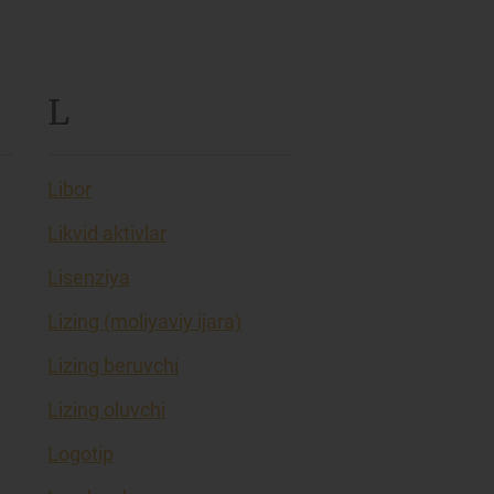
L
Libor
Likvid aktivlar
Lisenziya
Lizing (moliyaviy ijara)
Lizing beruvchi
Lizing oluvchi
Logotip