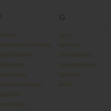
F
G
aktoring
Garov
inancial Action Task Force
Garov xati
intech kreditlash
Garovga oluvchi
iskal siyosat
Garovga qo’yuvchi
lanker banklar
Good faith
OB shartidagi eksport
Gudvill
oiz koridori
oiz stavkalari