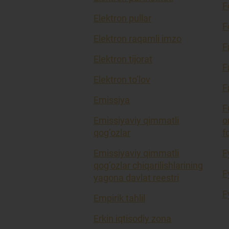
F
Elektron pullar
F
Elektron raqamli imzo
F
Elektron tijorat
F
Elektron to’lov
F
Emissiya
F
Emissiyaviy qimmatli
o
qog’ozlar
f
Emissiyaviy qimmatli
F
qog’ozlar chiqarilishlarining
F
yagona davlat reestri
F
Empirik tahlil
Erkin iqtisodiy zona