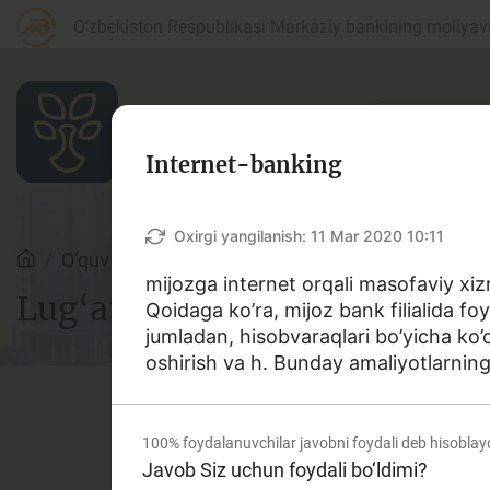
O‘zbekiston Respublikasi Markaziy bankining moliyaviy
Internet-banking
Maqolalar
Oxirgi yangilanish:
11 Mar 2020 10:11
O‘quv qo‘llanmalar
Lug‘at
mijozga internet orqali masofaviy xiz
Lug‘at
Qoidaga ko’ra, mijoz bank filialida f
Bank agentlari uchun
P
jumladan, hisobvaraqlari bo’yicha ko’c
oshirish va h. Bunday amaliyotlarning
Depozit (omonatlar)
Kr
100%
foydalanuvchilar javobni foydali deb hisoblay
Ushbu lug‘atda bank va moliy
Javob Siz uchun foydali bo‘ldimi?