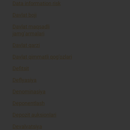
Data information risk
Davlat boji
Davlat maqsadli
jamg’armalari
Davlat qarzi
Davlat qimmatli qog’ozlari
Defitsit
Deflyasiya
Denominasiya
Deponentlash
Depozit auksionlari
Devalvatsiya