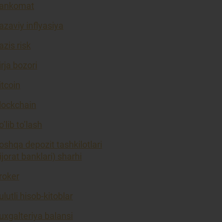
ankomat
azaviy inflyasiya
azis risk
irja bozori
itcoin
lockchain
o’lib to’lash
oshqa depozit tashkilotlari
tijorat banklari) sharhi
roker
ulutli hisob-kitoblar
uxgalteriya balansi