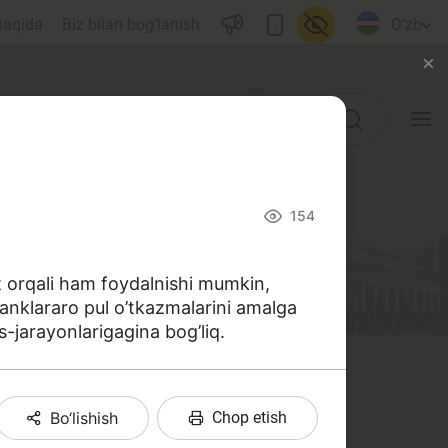
haqida
Biz bilan bog‘lanish
O‘zb
O‘quv qo‘llanmalar
154
Lug‘at
t orqali ham foydalnishi mumkin,
Moliyaviy savodxonlik bo‘yicha
banklararo pul o’tkazmalarini amalga
kitoblar
-jarayonlarigagina bog’liq.
Video
Loyihalar
Bo‘lishish
Chop etish
 harakat qildik. Ushbu izohli