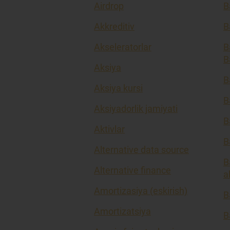
Airdrop
B
Akkreditiv
B
Akseleratorlar
B
B
Aksiya
B
Aksiya kursi
B
Aksiyadorlik jamiyati
B
Aktivlar
B
Alternative data source
B
Alternative finance
a
Amortizasiya (eskirish)
B
Amortizatsiya
B