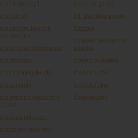
ank hisobvarag’i
Chuqur o'rganish
ank kafolati
CIF shartidagi import
ank nazorati bo'yicha
Clearing
azel qo'mitasi
Collective investment
ank omonati shartnomasi
scheme
ank resurslari
Credential sharing
ank tizimining likvidligi
Credit transfer
anklar guruhi
Crowdfunding
anklararo korrespondent
Cybersecurity
loqalar
anklararo pul bozori
anknotlarni tekshirish