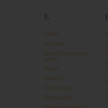
E
E-pullar
F
Ecosystem
F
Eksport (Tovar/xizmat
F
(ishlar))
F
Ekvayer
F
Ekvayring
F
Elektron hujjat
F
Elektron oferta
F
Elektron pul instituti