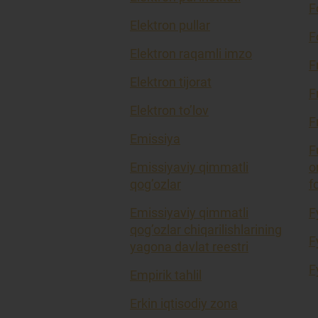
F
Elektron pullar
F
Elektron raqamli imzo
F
Elektron tijorat
F
Elektron to’lov
F
Emissiya
F
Emissiyaviy qimmatli
o
qog’ozlar
f
Emissiyaviy qimmatli
F
qog’ozlar chiqarilishlarining
F
yagona davlat reestri
F
Empirik tahlil
Erkin iqtisodiy zona