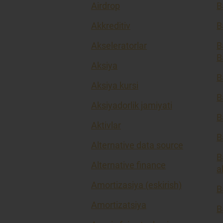
Airdrop
B
Akkreditiv
B
Akseleratorlar
B
B
Aksiya
B
Aksiya kursi
B
Aksiyadorlik jamiyati
B
Aktivlar
B
Alternative data source
B
Alternative finance
a
Amortizasiya (eskirish)
B
Amortizatsiya
B