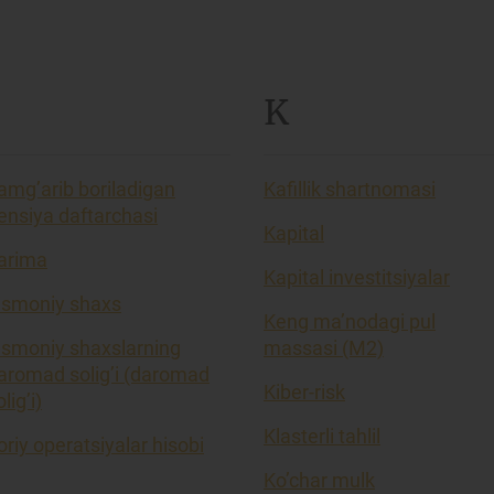
K
amg’arib boriladigan
Kafillik shartnomasi
ensiya daftarchasi
Kapital
arima
Kapital investitsiyalar
ismoniy shaxs
Keng ma’nodagi pul
ismoniy shaxslarning
massasi (M2)
aromad solig’i (daromad
Kiber-risk
lig’i)
Klasterli tahlil
oriy operatsiyalar hisobi
Ko’char mulk