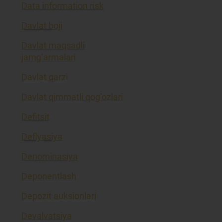
Data information risk
Davlat boji
Davlat maqsadli
jamg’armalari
Davlat qarzi
Davlat qimmatli qog’ozlari
Defitsit
Deflyasiya
Denominasiya
Deponentlash
Depozit auksionlari
Devalvatsiya