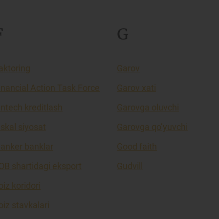
F
G
aktoring
Garov
inancial Action Task Force
Garov xati
intech kreditlash
Garovga oluvchi
iskal siyosat
Garovga qo’yuvchi
lanker banklar
Good faith
OB shartidagi eksport
Gudvill
oiz koridori
oiz stavkalari