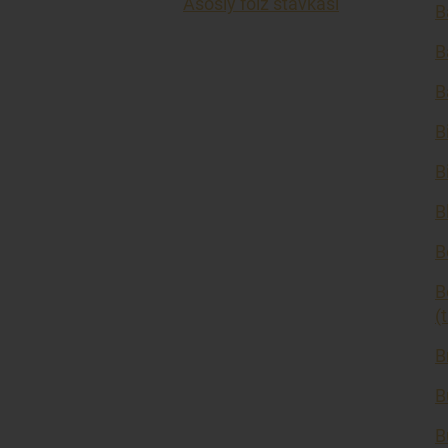
Asosiy foiz stavkasi
B
B
B
B
B
B
B
B
(
B
B
B