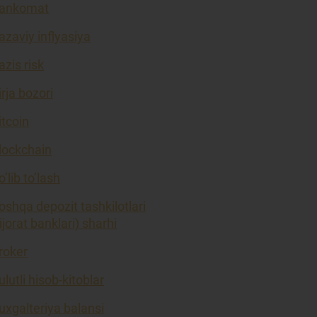
ankomat
azaviy inflyasiya
azis risk
irja bozori
itcoin
lockchain
o’lib to’lash
oshqa depozit tashkilotlari
tijorat banklari) sharhi
roker
ulutli hisob-kitoblar
uxgalteriya balansi