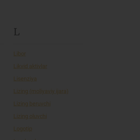
L
Libor
Likvid aktivlar
Lisenziya
Lizing (moliyaviy ijara)
Lizing beruvchi
Lizing oluvchi
Logotip