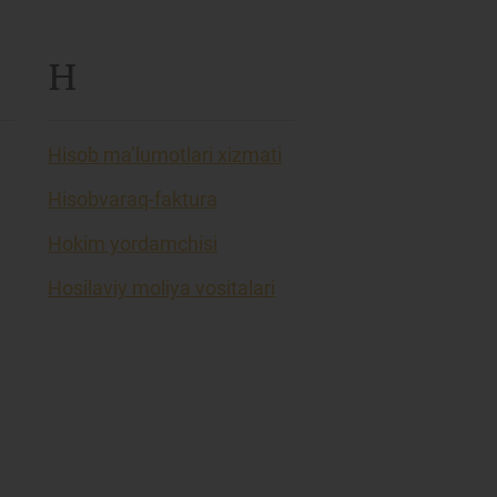
H
Hisob ma’lumotlari xizmati
Hisobvaraq-faktura
Hokim yordamchisi
Hosilaviy moliya vositalari