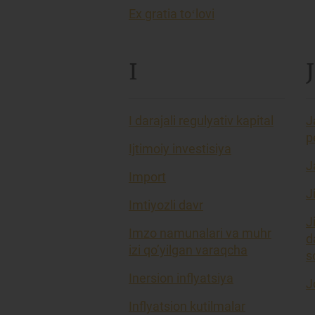
Ex gratia toʻlovi
I
J
I darajali regulyativ kapital
J
p
Ijtimoiy investisiya
J
Import
J
Imtiyozli davr
J
Imzo namunalari va muhr
d
izi qo’yilgan varaqcha
so
Inersion inflyatsiya
J
Inflyatsion kutilmalar