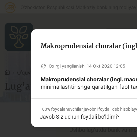
O‘zbekiston Respublikasi Markaziy bankining moliyaviy
Makroprudensial choralar (ingl
Maqolalar
Oxirgi yangilanish:
14 Okt 2020 12:05
O‘quv qo‘llanmalar
Lug‘at
Makroprudensial choralar (ingl. mac
Lug‘at
minimallashtirishga qaratilgan faol ta
Bank agentlari uchun
P
100%
foydalanuvchilar javobni foydali deb hisoblay
Javob Siz uchun foydali bo‘ldimi?
Depozit (omonatlar)
Kr
Ushbu lug‘atda bank va moliy