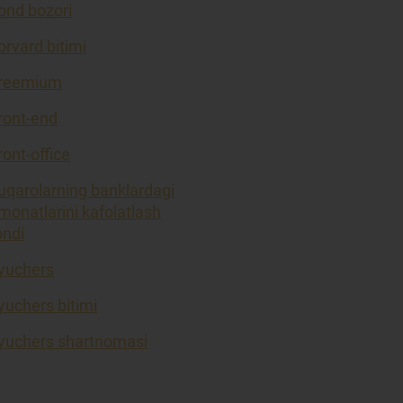
ond bozori
orvard bitimi
reemium
ront-end
ront-office
uqarolarning banklardagi
monatlarini kafolatlash
ondi
yuchers
yuchers bitimi
yuchers shartnomasi