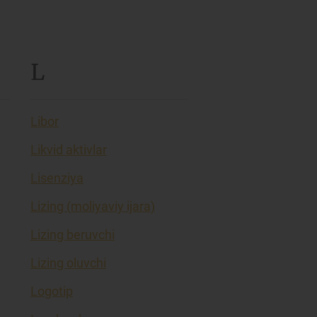
L
Libor
Likvid aktivlar
Lisenziya
Lizing (moliyaviy ijara)
Lizing beruvchi
Lizing oluvchi
Logotip