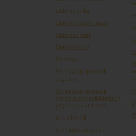
F
Elektron pullar
F
Elektron raqamli imzo
F
Elektron tijorat
F
Elektron to’lov
F
Emissiya
F
Emissiyaviy qimmatli
o
qog’ozlar
f
Emissiyaviy qimmatli
F
qog’ozlar chiqarilishlarining
F
yagona davlat reestri
F
Empirik tahlil
Erkin iqtisodiy zona