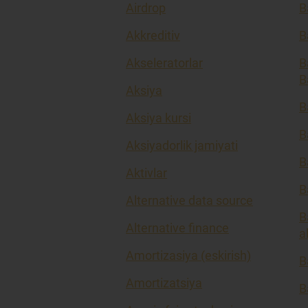
Airdrop
B
Akkreditiv
B
Akseleratorlar
B
B
Aksiya
B
Aksiya kursi
B
Aksiyadorlik jamiyati
B
Aktivlar
B
Alternative data source
B
Alternative finance
a
Amortizasiya (eskirish)
B
Amortizatsiya
B