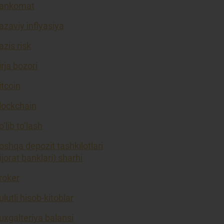
ankomat
azaviy inflyasiya
azis risk
irja bozori
itcoin
lockchain
o’lib to’lash
oshqa depozit tashkilotlari
tijorat banklari) sharhi
roker
ulutli hisob-kitoblar
uxgalteriya balansi