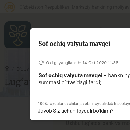
O‘zbekiston Respublikasi Markaziy bankining moliyaviy
Sof ochiq valyuta mavqei
Maqolalar
Oxirgi yangilanish:
14 Okt 2020 11:38
O‘quv qo‘llanmalar
Lug‘at
Sof ochiq valyuta mavqei
– bankning 
Lug‘at
summasi o’rtasidagi farqi;
Bank agentlari uchun
P
100%
foydalanuvchilar javobni foydali deb hisoblay
Javob Siz uchun foydali bo‘ldimi?
Depozit (omonatlar)
Kr
Ushbu lug‘atda bank va moliy