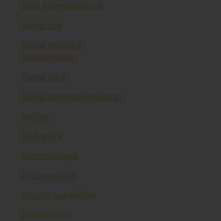
Data information risk
Davlat boji
Davlat maqsadli
jamg’armalari
Davlat qarzi
Davlat qimmatli qog’ozlari
Defitsit
Deflyasiya
Denominasiya
Deponentlash
Depozit auksionlari
Devalvatsiya