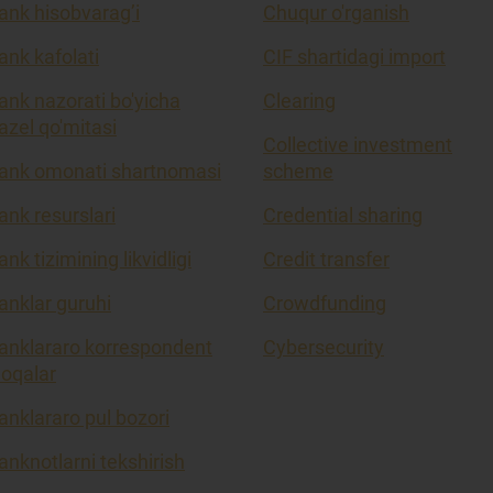
ank hisobvarag’i
Chuqur o'rganish
ank kafolati
CIF shartidagi import
ank nazorati bo'yicha
Clearing
azel qo'mitasi
Collective investment
ank omonati shartnomasi
scheme
ank resurslari
Credential sharing
ank tizimining likvidligi
Credit transfer
anklar guruhi
Crowdfunding
anklararo korrespondent
Cybersecurity
loqalar
anklararo pul bozori
anknotlarni tekshirish