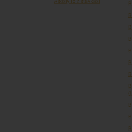
Asosiy foiz stavkasi
B
B
B
B
B
B
B
B
(
B
B
B