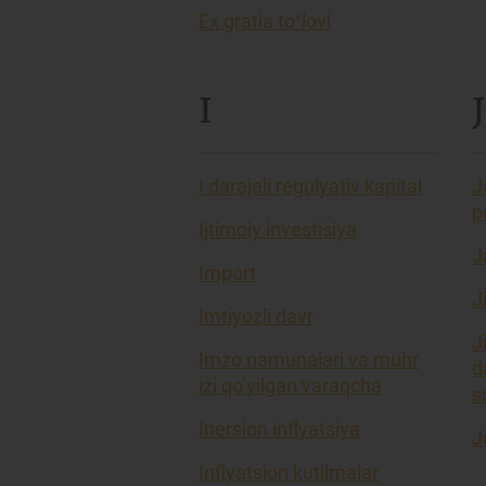
Ex gratia toʻlovi
I
J
I darajali regulyativ kapital
J
p
Ijtimoiy investisiya
J
Import
J
Imtiyozli davr
J
Imzo namunalari va muhr
d
izi qo’yilgan varaqcha
so
Inersion inflyatsiya
J
Inflyatsion kutilmalar