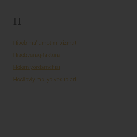
H
Hisob ma’lumotlari xizmati
Hisobvaraq-faktura
Hokim yordamchisi
Hosilaviy moliya vositalari