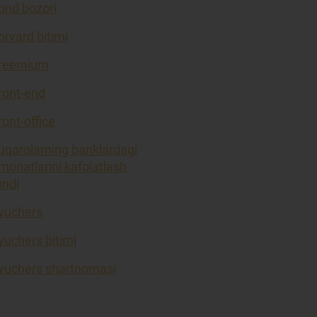
ond bozori
orvard bitimi
reemium
ront-end
ront-office
uqarolarning banklardagi
monatlarini kafolatlash
ondi
yuchers
yuchers bitimi
yuchers shartnomasi