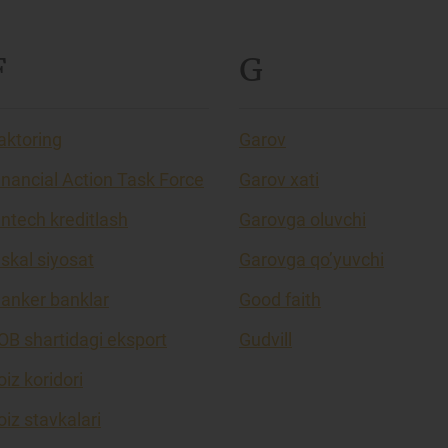
F
G
aktoring
Garov
inancial Action Task Force
Garov xati
intech kreditlash
Garovga oluvchi
iskal siyosat
Garovga qo’yuvchi
lanker banklar
Good faith
OB shartidagi eksport
Gudvill
oiz koridori
oiz stavkalari