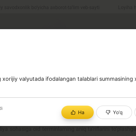
 savodxonlik bo‘yicha axborot-ta’lim veb-sayti
Loyiha 
xorijiy valyutada ifodalangan talablari summasining xo
ul
Islom moliyasi
di
Ha
Yo‘q
edit
Budjet
a sohasiga oid terminlarning aniq ta'riflarini to‘plashga