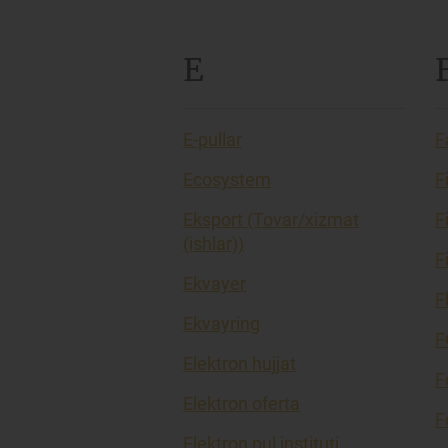
E
E-pullar
F
Ecosystem
F
Eksport (Tovar/xizmat
F
(ishlar))
F
Ekvayer
F
Ekvayring
F
Elektron hujjat
F
Elektron oferta
F
Elektron pul instituti