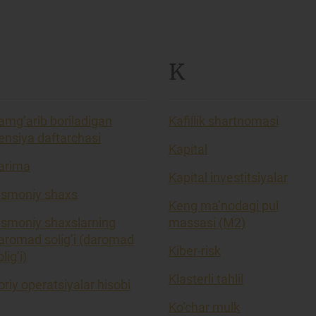
K
amg’arib boriladigan
Kafillik shartnomasi
ensiya daftarchasi
Kapital
arima
Kapital investitsiyalar
ismoniy shaxs
Keng ma’nodagi pul
ismoniy shaxslarning
massasi (M2)
aromad solig’i (daromad
Kiber-risk
lig’i)
Klasterli tahlil
oriy operatsiyalar hisobi
Ko’char mulk