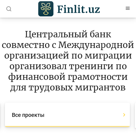
O’zb
Ўзб
Рус
Центральный банк
Статьи
совместно с Международной
Учебные материалы
организацией по миграции
Проекты
организовал тренинги по
финансовой грамотности
Все проекты
для трудовых мигрантов
Global Money Week
World Savings day
Конкурсы
Все проекты
Олимпиады и чемпионаты