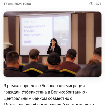
Кейс-чемпионат
17 апр 2024 10:08
371
Тренинги и семинары
Новости finlit.uz
Проекты в СМИ
Учебные материалы
Интерактивные услуги
Фотогалерея
О проекте
Поиск по сайту
В рамках проекта «Безопасная миграция
Карта сайта
граждан Узбекистана в Великобританию»
Центральным банком совместно с
Международной организацией по миграции и