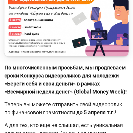
Кейс-чемпионат
Тренинги и семинары
Новости finlit.uz
Проекты в СМИ
Учебные материалы
Интерактивные услуги
По многочисленным просьбам, мы продлеваем
сроки Конкурса видеороликов для молодежи
Фотогалерея
«Береги себя и свои деньги» в рамках
О проекте
«Всемирной недели денег» (
Global
Money
Week
)!
Поиск по сайту
Теперь вы можете отправить свой видеоролик
по финансовой грамотности
до 5 апреля т.г.
!
Карта сайта
А для тех, кто еще не слышал, есть уникальная