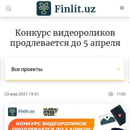
O’zb
Ўзб
Рус
Конкурс видеороликов
Статьи
продлевается до 5 апреля
Учебные материалы
Проекты
Все проекты
Все проекты
Global Money Week
23 мар 2021 19:01
1130
World Savings day
Конкурсы
Олимпиады и чемпионаты