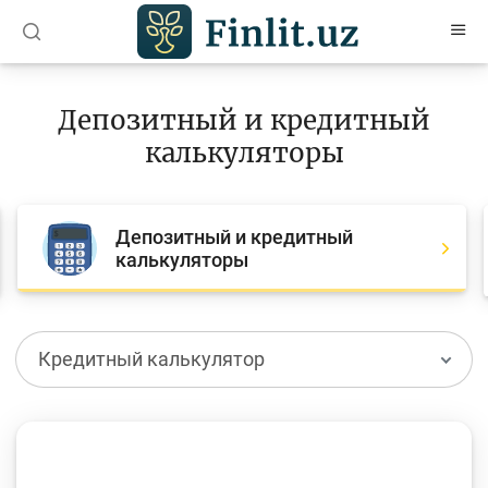
O’zb
Ўзб
Рус
Депозитный и кредитный
Статьи
калькуляторы
Учебные материалы
Проекты
Депозитный и кредитный
калькуляторы
Интерактивные услуги
Депозитный и кредитный калькуляторы
Кредитный калькулятор
Часто задаваемые вопросы
Анкетирование
Опросы