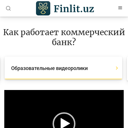
O’zb
Ўзб
Рус
Как работает коммерческий
Статьи
банк?
Учебные материалы
Глоссарий
Образовательные видеоролики
Книги по финансовой грамотности
Видео
Video
Player
Проекты
Интерактивные услуги
Фотогалерея