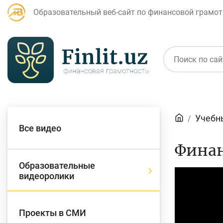
Образовательный веб-сайт по финансовой грамот
Статьи
Учебн
Все видео
Для банковских
Д
Финан
агентов
Образовательные
Video
видеоролики
Player
Кредит
Б
Проекты в СМИ