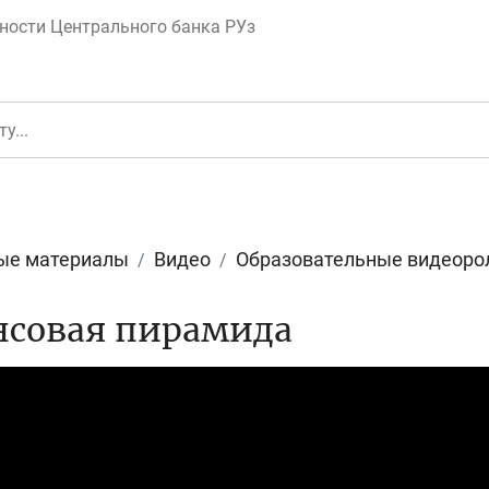
ности Центрального банка РУз
ые материалы
Видео
Образовательные видеоро
еньги
Депозит (вклад
совая пирамида
юджет
Платежи и пере