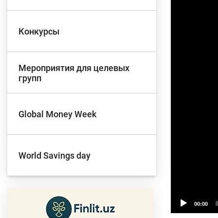
Д
Конкурсы
Финансовый рынок
п
э
Мероприятия для целевых
групп
Права потребителей
банковских услуг
Предприн
Global Money Week
World Savings day
00:00