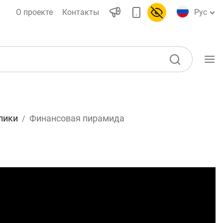
О проекте
Контакты
Рус
Учебные материалы
лики
Финансовая пирамида
Глоссарий
ы)
Книги по финансовой
грамотности
Видео
воды
Проекты