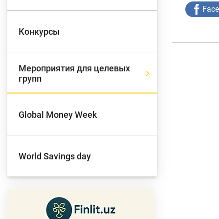
Fac
Д
Конкурсы
Финансовый рынок
п
э
Мероприятия для целевых
групп
Права потребителей
банковских услуг
Предприн
Global Money Week
World Savings day