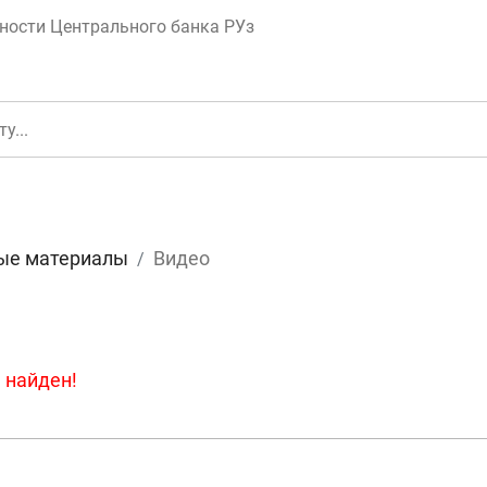
ности Центрального банка РУз
ые материалы
Видео
еньги
Депозит (вклад
 найден!
юджет
Платежи и пере