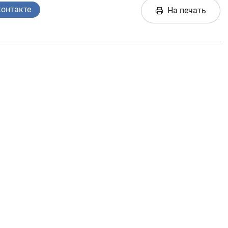
Интерактивные
контакте
На печать
услуги
Фотогалерея
О проекте
Поиск по сайту
Карта сайта
е