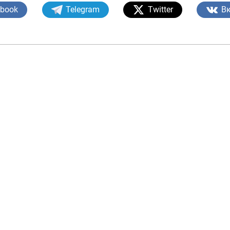
ebook
Telegram
Twitter
В
енежно-кредитная
Финансовая
олитика и ее
безопасность
лементы
Исламское
финансировани
имательство