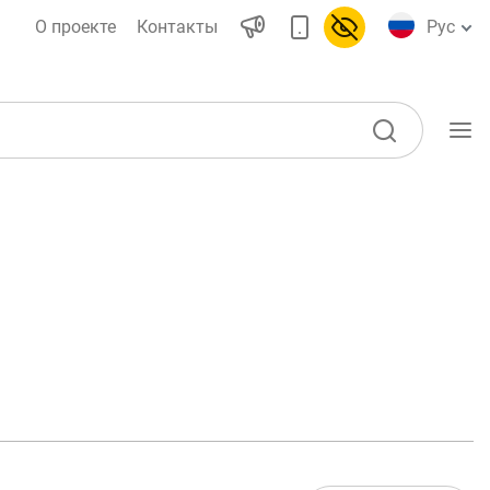
О проекте
Контакты
Рус
Учебные материалы
Глоссарий
ы)
Книги по финансовой
грамотности
Видео
воды
Проекты