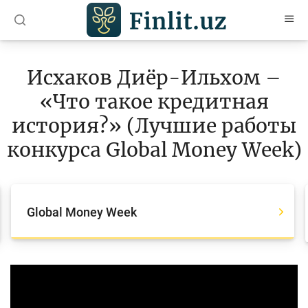
O’zb
Ўзб
Рус
Исхаков Диёр-Ильхом –
Статьи
«Что такое кредитная
Учебные материалы
история?» (Лучшие работы
конкурса Global Money Week)
Глоссарий
Книги по финансовой грамотности
Видео
Global Money Week
Проекты
Интерактивные услуги
Video
Player
Фотогалерея