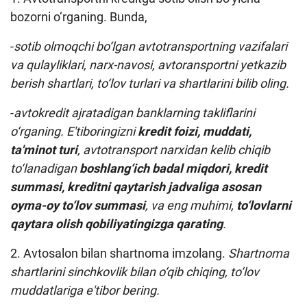
bozorni o‘rganing. Bunda,
-
sotib olmoqchi bo‘lgan avtotransportning vazifalari
va qulayliklari, narx-navosi, avtoransportni yetkazib
berish shartlari, to‘lov turlari va shartlarini bilib oling.
-
avtokredit ajratadigan banklarning takliflarini
o‘rganing. E'tiboringizni
kredit foizi, muddati,
ta'minot turi
, avtotransport narxidan kelib chiqib
to‘lanadigan
boshlang‘ich badal miqdori, kredit
summasi, kreditni qaytarish jadvaliga asosan
oyma-oy to‘lov summasi
, va eng muhimi,
to‘lovlarni
qaytara olish qobiliyatingizga qarating
.
2. Avtosalon bilan shartnoma imzolang.
Shartnoma
shartlarini sinchkovlik bilan o‘qib chiqing, to‘lov
muddatlariga e'tibor bering.