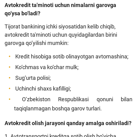
A
vtokredit ta'minoti
uchun nimalarni garovga
qo‘ysa
bo‘ladi?
Tijorat bankining ichki siyosatidan kelib chiqib,
avtokredit ta'minoti uchun quyidagilardan birini
garovga qo‘yilishi mumkin:
Kredit hisobiga sotib olinayotgan avtomashina;
Ko‘chmas va ko‘char mulk;
Sug‘urta polisi;
Uchinchi shaxs kafilligi;
O‘zbekiston Respublikasi qonuni bilan
taqiqlanmagan boshqa garov turlari.
Avtokredit
olish jarayoni qanday amalga oshiriladi?
1. Avtotransportni kreditga sotib olish bo‘yicha