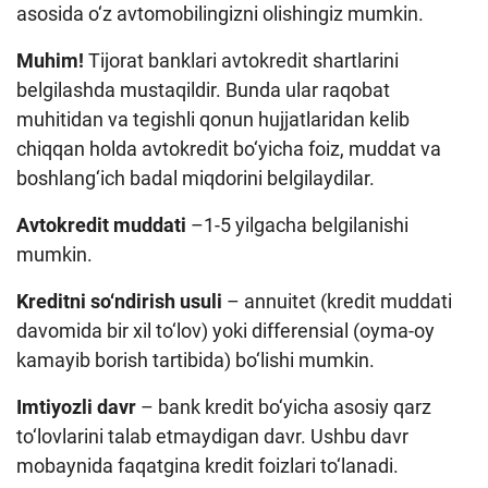
asosida o‘z avtomobilingizni olishingiz mumkin.
Muhim
!
Tijorat banklari avtokredit shartlarini
belgilashda mustaqildir. Bunda ular raqobat
muhitidan va tegishli qonun hujjatlaridan kelib
chiqqan holda avtokredit bo‘yicha foiz, muddat va
boshlang‘ich badal miqdorini belgilaydilar.
Avtokredit muddati
–1-5 yilgacha belgilanishi
mumkin.
Kreditni so‘ndirish usuli
– annuitet (kredit muddati
davomida bir xil to‘lov) yoki differensial (oyma-oy
kamayib borish tartibida) bo‘lishi mumkin.
Imtiyozli davr
– bank kredit bo‘yicha asosiy qarz
to‘lovlarini talab etmaydigan davr. Ushbu davr
mobaynida faqatgina kredit foizlari to‘lanadi.