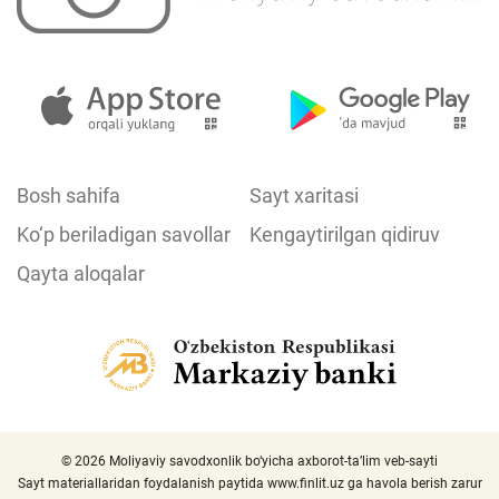
Bosh sahifa
Sayt xaritasi
Ko‘p beriladigan savollar
Kengaytirilgan qidiruv
Qayta aloqalar
© 2026 Moliyaviy savodxonlik bo‘yicha axborot-ta’lim veb-sayti
Sayt materiallaridan foydalanish paytida
www.finlit.uz
ga havola berish zarur