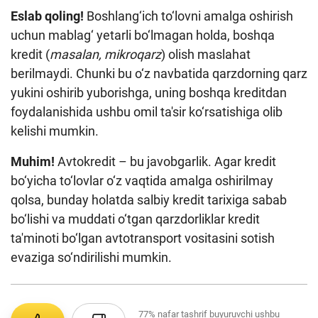
Eslab qoling!
Boshlang‘ich to‘lovni amalga oshirish
uchun mablag‘ yetarli bo‘lmagan holda, boshqa
kredit (
masalan, mikroqarz
) olish maslahat
berilmaydi. Chunki bu o‘z navbatida qarzdorning qarz
yukini oshirib yuborishga, uning boshqa kreditdan
foydalanishida ushbu omil ta'sir ko‘rsatishiga olib
kelishi mumkin.
Muhim!
Avtokredit – bu javobgarlik. Agar kredit
bo‘yicha to‘lovlar o‘z vaqtida amalga oshirilmay
qolsa, bunday holatda salbiy kredit tarixiga sabab
bo‘lishi va muddati o‘tgan qarzdorliklar kredit
ta'minoti bo‘lgan avtotransport vositasini sotish
evaziga so‘ndirilishi mumkin.
77%
nafar tashrif buyuruvchi ushbu