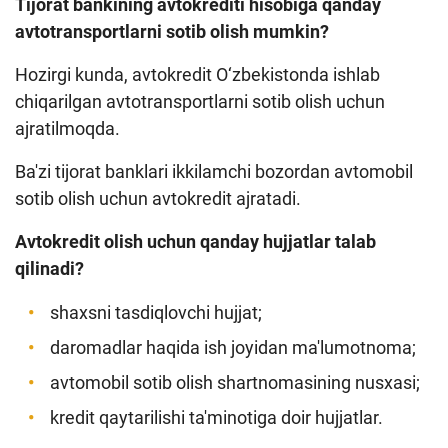
Tijorat bankining avtokrediti hisobiga qanday
avtotransportlarni sotib olish mumkin?
Hozirgi kunda, avtokredit O‘zbekistonda ishlab
chiqarilgan avtotransportlarni sotib olish uchun
ajratilmoqda.
Ba'zi tijorat banklari ikkilamchi bozordan avtomobil
sotib olish uchun avtokredit ajratadi.
Avtokredit olish uchun qanday hujjatlar talab
qilinadi?
shaxsni tasdiqlovchi hujjat;
daromadlar haqida ish joyidan ma'lumotnoma;
avtomobil sotib olish shartnomasining nusxasi;
kredit qaytarilishi ta'minotiga doir hujjatlar.