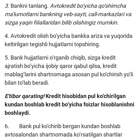
3.
Bankni tanlang.
Avtokredit bo‘yicha qo‘shimcha
ma'lumotlarni bankning veb-sayti, call-markazlari va
sizga yaqin filiallaridan bilib olishingiz mumkin.
4. Avtokredit olish bo‘yicha bankka ariza va yuqorida
keltirilgan tegishli hujjatlarni topshiring.
5. Bank hujjatlarni o‘rganib chiqib, sizga kredit
ajratish bo‘yicha ijobiy qaror qabul qilsa, kredit
mablag‘larini shartnomaga asosan pul ko‘chirish yo‘li
bilan to‘lab beradi.
E'tibor qarating!
Kredit hisobidan pul ko‘chirilgan
kundan boshlab kredit bo‘yicha foizlar hisoblanishni
boshlaydi.
6. Bank pul ko‘chirib bergan kundan boshlab
avtosalondan shartnomada ko‘rsatilgan shartlar