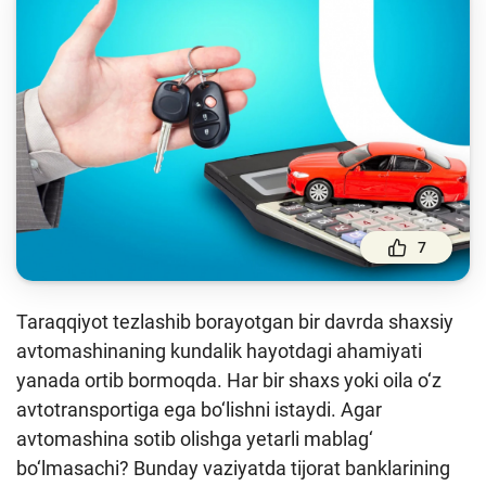
To'lov va o'tkazmalar
Moliya bozori
Pul-kredit siyosati va uning elementlari
Moliyaviy xavfsizlik
Bank xizmatlari iste'molchilari huquqlari
Kichik va oʻrta biznes vakillari uchun onlayn
oʻquv dastur
7
Mehnat migrantlari uchun
Taraqqiyot tezlashib borayotgan bir davrda shaxsiy
O‘quv qo‘llanmalar
avtomashinaning kundalik hayotdagi ahamiyati
yanada ortib bormoqda. Har bir shaxs yoki oila o‘z
Loyihalar
avtotransportiga ega bo‘lishni istaydi. Agar
Interaktiv xizmatlar
avtomashina sotib olishga yetarli mablag‘
bo‘lmasachi? Bunday vaziyatda tijorat banklarining
Fotogalereya