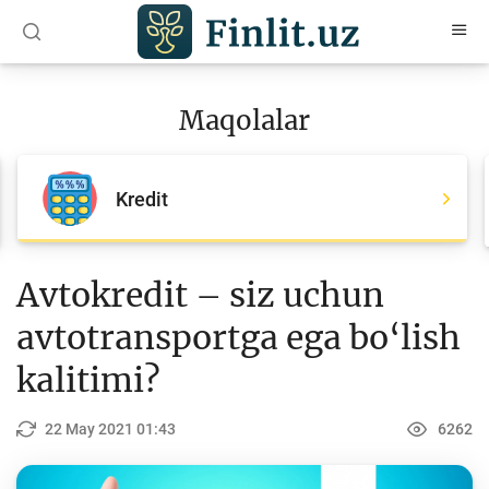
O‘zb
Ўзб
Рус
Maqolalar
Maqolalar
Barcha maqolalar
Kredit
Bank agentlari uchun
Pul
Avtokredit – siz uchun
Islom moliyasi
avtotransportga ega bo‘lish
Depozit (omonatlar)
kalitimi?
Kredit
22 May 2021 01:43
6262
Budjet