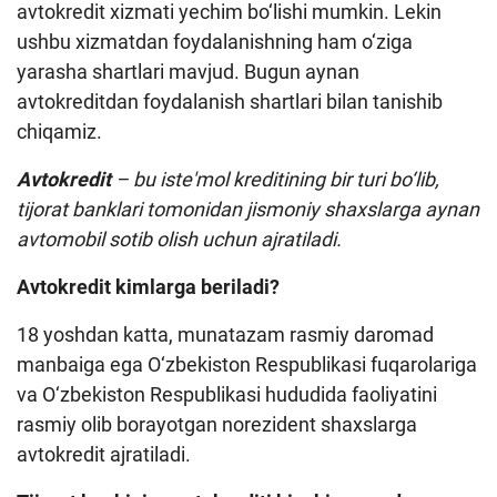
avtokredit xizmati yechim bo‘lishi mumkin. Lekin
Loyiha haqida
ushbu xizmatdan foydalanishning ham o‘ziga
yarasha shartlari mavjud. Bugun aynan
Kengaytirilgan qidiruv
avtokreditdan foydalanish shartlari bilan tanishib
Sayt xaritasi
chiqamiz.
Avtokredit
– bu iste'mol kreditining bir turi bo‘lib,
tijorat banklari tomonidan jismoniy shaxslarga aynan
avtomobil sotib olish uchun ajratiladi.
Avtokredit kimlarga beriladi?
18 yoshdan katta, munatazam rasmiy daromad
manbaiga ega O‘zbekiston Respublikasi fuqarolariga
va O‘zbekiston Respublikasi hududida faoliyatini
rasmiy olib borayotgan norezident shaxslarga
avtokredit ajratiladi.