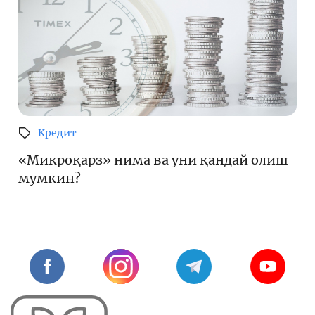
Кредит
«Микроқарз» нима ва уни қандай олиш
мумкин?