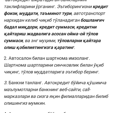
таклифларини ўрганинг. Эътиборингизни
кредит
фоизи, муддати, таъминот тури
, автотранспорт
нархидан келиб чиқиб тўланадиган
бошланғич
бадал миқдори, кредит суммаси, кредитни
қайтариш жадвалига асосан ойма-ой тўлов
суммаси
, ва энг муҳими,
тўловларни қайтара
олиш қобилиятингизга қаратинг
.
2. Автосалон билан шартнома имзоланг.
Шартнома шартларини синчковлик билан ўқиб
чиқинг, тўлов муддатларига эътибор беринг.
3.
Банкни танланг.
Автокредит бўйича қўшимча
маълумотларни банкнинг веб-сайти, call-
марказлари ва сизга яқин филиалларидан билиб
олишингиз мумкин.