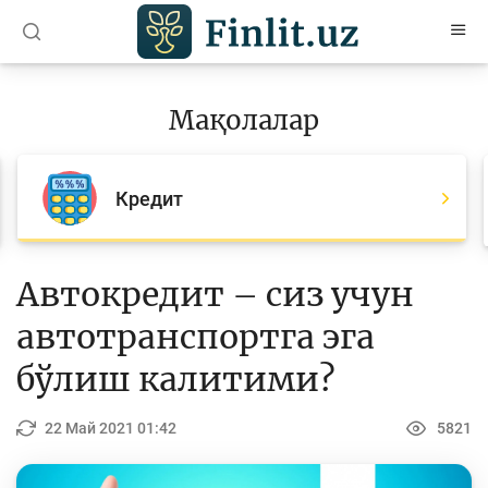
O’zb
Ўзб
Рус
Мақолалар
Мақолалар
Барча мақолалар
Кредит
Банк агентлари учун
Пул
Автокредит – сиз учун
Ислом молияси
автотранспортга эга
Депозит (омонатлар)
бўлиш калитими?
Кредит
22 Май 2021 01:42
5821
Бюджет