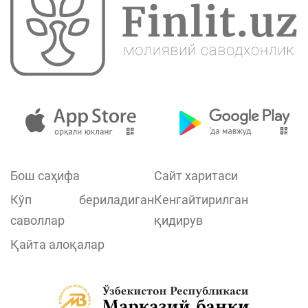
Бош саҳифа
Сайт харитаси
Кўп бериладиган
Кенгайтирилган
саволлар
қидирув
Қайта алоқалар