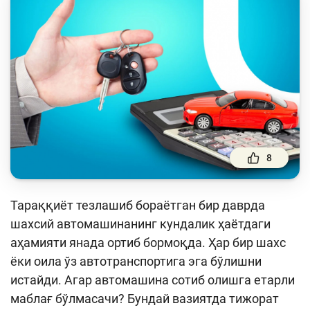
Тўлов ва ўтказмалар
Молия бозори
Пул-кредит сиёсати ва унинг элементлари
Молиявий хавфсизлик
Банк хизматлари истеъмолчилари
ҳуқуқлари
Тадбиркорлик
8
Ўқув қўлланмалар
Тараққиёт тезлашиб бораётган бир даврда
Лойиҳалар
шахсий автомашинанинг кундалик ҳаётдаги
аҳамияти янада ортиб бормоқда. Ҳар бир шахс
Интерактив хизматлар
ёки оила ўз автотранспортига эга бўлишни
Фотогалерея
истайди. Агар автомашина сотиб олишга етарли
маблағ бўлмасачи? Бундай вазиятда тижорат
Лойиҳа ҳақида