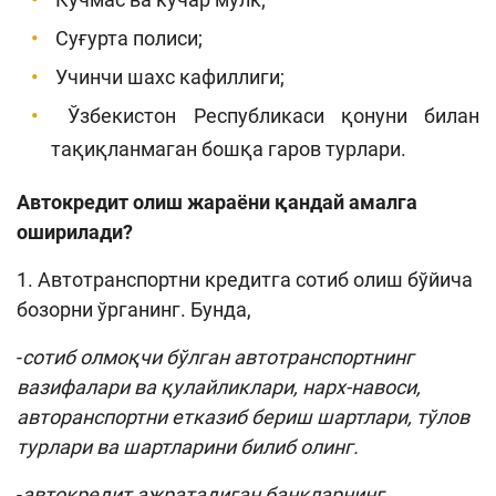
Суғурта полиси;
Учинчи шахс кафиллиги;
Ўзбекистон Республикаси қонуни билан
тақиқланмаган бошқа гаров турлари.
Автокредит
олиш жараёни қандай амалга
оширилади?
1. Автотранспортни кредитга сотиб олиш бўйича
бозорни ўрганинг. Бунда,
-
сотиб олмоқчи бўлган автотранспортнинг
вазифалари ва қулайликлари, нарх-навоси,
авторанспортни етказиб бериш шартлари, тўлов
турлари ва шартларини билиб олинг.
-
автокредит ажратадиган банкларнинг