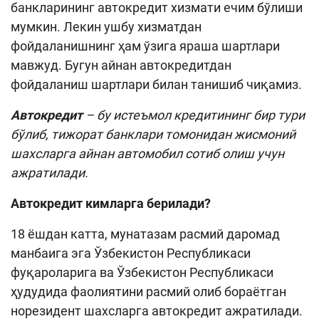
банкларининг автокредит хизмати ечим бўлиши
Кенгайтирилган қидирув
мумкин. Лекин ушбу хизматдан
фойдаланишнинг ҳам ўзига яраша шартлари
Сайт харитаси
мавжуд. Бугун айнан автокредитдан
фойдаланиш шартлари билан танишиб чиқамиз.
Автокредит
– бу истеъмол кредитининг бир тури
бўлиб, тижорат банклари томонидан жисмоний
шахсларга айнан автомобил сотиб олиш учун
ажратилади.
Автокредит кимларга берилади?
18 ёшдан катта, мунатазам расмий даромад
манбаига эга Ўзбекистон Республикаси
фуқароларига ва Ўзбекистон Республикаси
ҳудудида фаолиятини расмий олиб бораётган
норезидент шахсларга автокредит ажратилади.