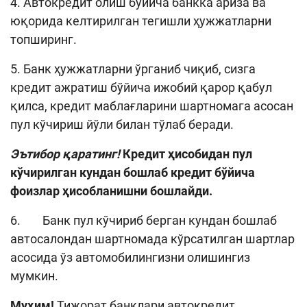
4. Автокредит олиш бўйича банкка ариза ва
юқорида келтирилган тегишли ҳужжатларни
топширинг.
5. Банк ҳужжатларни ўрганиб чиқиб, сизга
кредит ажратиш бўйича ижобий қарор қабул
қилса, кредит маблағларини шартномага асосан
пул кўчириш йўли билан тўлаб беради.
Эътибор қаратинг!
Кредит ҳисобидан пул
кўчирилган кундан бошлаб кредит бўйича
фоизлар ҳисобланишни бошлайди.
6. Банк пул кўчириб берган кундан бошлаб
автосалондан шартномада кўрсатилган шартлар
асосида ўз автомобилингизни олишингиз
мумкин.
Муҳим
!
Тижорат банклари автокредит