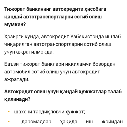
Тижорат банкининг автокредити ҳисобига
қандай автотранспортларни сотиб олиш
мумкин?
Ҳозирги кунда, автокредит Ўзбекистонда ишлаб
чиқарилган автотранспортларни сотиб олиш
учун ажратилмоқда.
Баъзи тижорат банклари иккиламчи бозордан
автомобил сотиб олиш учун автокредит
ажратади.
Автокредит олиш учун қандай ҳужжатлар талаб
қилинади?
шахсни тасдиқловчи ҳужжат;
даромадлар ҳақида иш жойидан