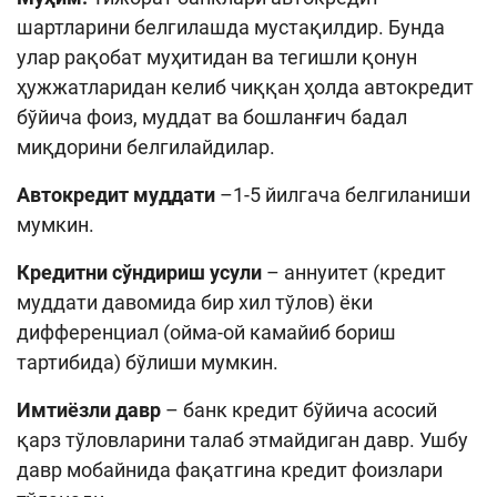
шартларини белгилашда мустақилдир. Бунда
улар рақобат муҳитидан ва тегишли қонун
ҳужжатларидан келиб чиққан ҳолда автокредит
бўйича фоиз, муддат ва бошланғич бадал
миқдорини белгилайдилар.
Автокредит муддати
–1-5 йилгача белгиланиши
мумкин.
Кредитни сўндириш усули
– аннуитет (кредит
муддати давомида бир хил тўлов) ёки
дифференциал (ойма-ой камайиб бориш
тартибида) бўлиши мумкин.
Имтиёзли давр
– банк кредит бўйича асосий
қарз тўловларини талаб этмайдиган давр. Ушбу
давр мобайнида фақатгина кредит фоизлари