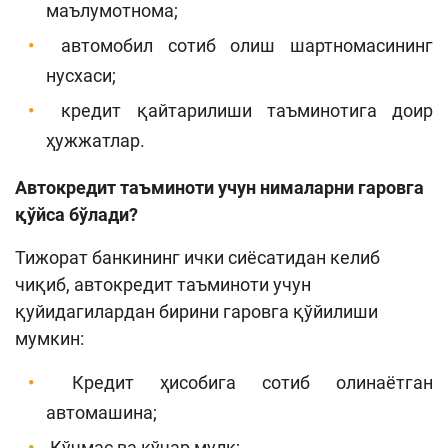
маълумотнома;
автомобил сотиб олиш шартномасининг
нусхаси;
кредит қайтарилиши таъминотига доир
ҳужжатлар.
А
втокредит таъминоти
учун нималарни гаровга
қўйса
бўлади?
Тижорат банкининг ички сиёсатидан келиб
чиқиб, автокредит таъминоти учун
қуйидагилардан бирини гаровга қўйилиши
мумкин:
Кредит ҳисобига сотиб олинаётган
автомашина;
Кўчмас ва кўчар мулк;