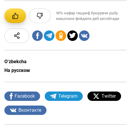
90%
нафар ташриф буюрувчи ушбу
мақолани фойдали деб ҳисоблади
O’zbekcha
На русском
Facebook
Telegram
Twitter
Вконтакте