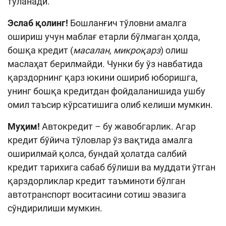
тўланади.
Эслаб қолинг!
Бошланғич тўловни амалга
ошириш учун маблағ етарли бўлмаган ҳолда,
бошқа кредит (
масалан, микроқарз
) олиш
маслаҳат берилмайди. Чунки бу ўз навбатида
қарздорнинг қарз юкини ошириб юборишга,
унинг бошқа кредитдан фойдаланишида ушбу
омил таъсир кўрсатишига олиб келиши мумкин.
Муҳим!
Автокредит – бу жавобгарлик. Агар
кредит бўйича тўловлар ўз вақтида амалга
оширилмай қолса, бундай ҳолатда салбий
кредит тарихига сабаб бўлиши ва муддати ўтган
қарздорликлар кредит таъминоти бўлган
автотранспорт воситасини сотиш эвазига
сўндирилиши мумкин.