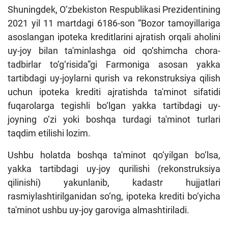
Shuningdek, O‘zbekiston Respublikasi Prezidentining
2021 yil 11 martdagi 6186-son “Bozor tamoyillariga
asoslangan ipoteka kreditlarini ajratish orqali aholini
uy-joy bilan ta'minlashga oid qo‘shimcha chora-
tadbirlar to‘g‘risida”gi Farmoniga asosan yakka
tartibdagi uy-joylarni qurish va rekonstruksiya qilish
uchun ipoteka krediti ajratishda ta'minot sifatidi
fuqarolarga tegishli bo‘lgan yakka tartibdagi uy-
joyning o‘zi yoki boshqa turdagi ta'minot turlari
taqdim etilishi lozim.
Ushbu holatda boshqa ta'minot qo‘yilgan bo‘lsa,
yakka tartibdagi uy-joy qurilishi (rekonstruksiya
qilinishi) yakunlanib, kadastr hujjatlari
rasmiylashtirilganidan so‘ng, ipoteka krediti bo‘yicha
ta'minot ushbu uy-joy garoviga almashtiriladi.