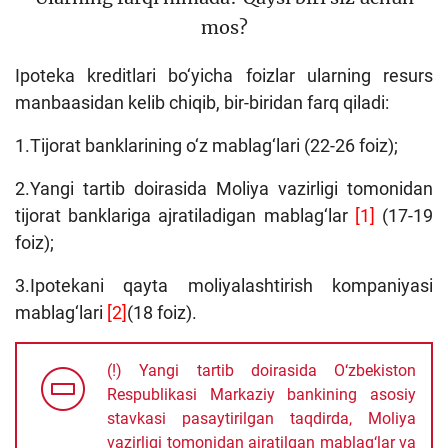
mos?
Loyiha haqida
Kengaytirilgan qidiruv
Ipoteka kreditlari bo‘yicha foizlar ularning resurs
manbaasidan kelib chiqib, bir-biridan farq qiladi:
Sayt xaritasi
1.Tijorat banklarining o‘z mablag‘lari (22-26 foiz);
2.Yangi tartib doirasida Moliya vazirligi tomonidan
tijorat banklariga ajratiladigan mablag‘lar
[1]
(17-19
foiz);
3.Ipotekani qayta moliyalashtirish kompaniyasi
mablag‘lari
[2]
(18 foiz).
(!) Yangi tartib doirasida O‘zbekiston
Respublikasi Markaziy bankining asosiy
stavkasi pasaytirilgan taqdirda, Moliya
vazirligi tomonidan ajratilgan mablag‘lar va