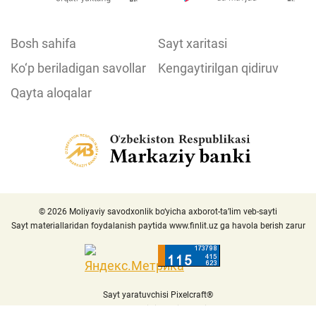
Bosh sahifa
Sayt xaritasi
Ko‘p beriladigan savollar
Kengaytirilgan qidiruv
Qayta aloqalar
© 2026 Moliyaviy savodxonlik bo‘yicha axborot-ta’lim veb-sayti
Sayt materiallaridan foydalanish paytida
www.finlit.uz
ga havola berish zarur
Sayt yaratuvchisi Pixelcraft®
Sayt 1C-Bitriksda ishlaydi