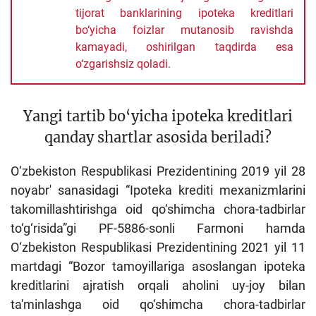
tijorat banklarining ipoteka kreditlari
bo‘yicha foizlar mutanosib ravishda
kamayadi, oshirilgan taqdirda esa
o‘zgarishsiz qoladi.
Yangi tartib bo‘yicha ipoteka kreditlari
qanday shartlar asosida beriladi?
O‘zbekiston Respublikasi Prezidentining 2019 yil 28
noyabr' sanasidagi “Ipoteka krediti mexanizmlarini
takomillashtirishga oid qo‘shimcha chora-tadbirlar
to‘g‘risida”gi PF-5886-sonli Farmoni hamda
O‘zbekiston Respublikasi Prezidentining 2021 yil 11
martdagi “Bozor tamoyillariga asoslangan ipoteka
kreditlarini ajratish orqali aholini uy-joy bilan
ta'minlashga oid qo‘shimcha chora-tadbirlar