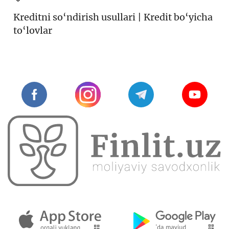
Kreditni so‘ndirish usullari | Kredit bo‘yicha
to‘lovlar