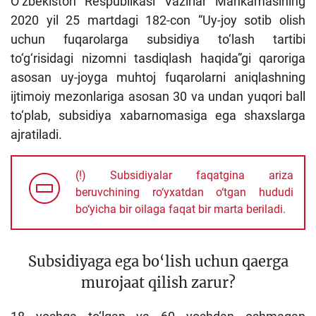
O‘zbekiston Respublikasi Vazirlar Mahkamasining
2020 yil 25 martdagi 182-con “Uy-joy sotib olish
uchun fuqarolarga subsidiya to‘lash tartibi
to‘g‘risidagi nizomni tasdiqlash haqida”gi qaroriga
asosan uy-joyga muhtoj fuqarolarni aniqlashning
ijtimoiy mezonlariga asosan 30 va undan yuqori ball
to‘plab, subsidiya xabarnomasiga ega shaxslarga
ajratiladi.
(!) Subsidiyalar faqatgina ariza
beruvchining ro‘yxatdan o‘tgan hududi
bo‘yicha bir oilaga faqat bir marta beriladi.
Subsidiyaga ega bo‘lish uchun qaerga
murojaat qilish zarur?