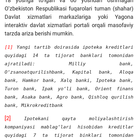
18 yoshga to‘lgan va 60 yoshdan oshmagan
O‘zbekiston Respublikasi fuqarolari tuman (shahar)
Davlat xizmatlari markazlariga yoki Yagona
interaktiv davlat xizmatlari portali orqali masofaviy
tarzda ariza berishi mumkin.
[1]
Yangi tartib doirasida ipoteka kreditlari
quyidagi 14 ta tijorat banklari tomonidan
ajratiladi: Milliy bank,
O‘zsanoatqurilishbank, Kapital bank, Aloqa
bank, Hamkor bank, Xalq banki, Ipoteka bank,
Turon bank, Ipak yo‘li bank, Orient finans
bank, Asaka bank, Agro bank, Qishloq qurilish
bank, Mikrokreditbank
[2]
Ipotekani qayta moliyalashtirish
kompaniyasi mablag‘lari hisobidan kreditlar
quyidagi 7 ta tijorat binklari tomonidan