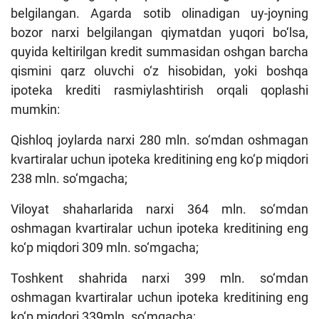
belgilangan. Agarda sotib olinadigan uy-joyning
bozor narxi belgilangan qiymatdan yuqori bo‘lsa,
quyida keltirilgan kredit summasidan oshgan barcha
qismini qarz oluvchi o‘z hisobidan, yoki boshqa
ipoteka krediti rasmiylashtirish orqali qoplashi
mumkin:
Qishloq joylarda narxi 280 mln. so‘mdan oshmagan
kvartiralar uchun ipoteka kreditining eng ko‘p miqdori
238 mln. so‘mgacha;
Viloyat shaharlarida narxi 364 mln. so‘mdan
oshmagan kvartiralar uchun ipoteka kreditining eng
ko‘p miqdori 309 mln. so‘mgacha;
Toshkent shahrida narxi 399 mln. so‘mdan
oshmagan kvartiralar uchun ipoteka kreditining eng
ko‘p miqdori 339mln. so‘mgacha;