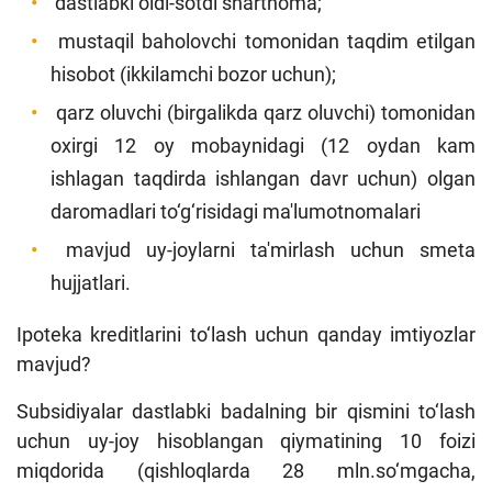
dastlabki oldi-sotdi shartnoma;
mustaqil baholovchi tomonidan taqdim etilgan
hisobot (ikkilamchi bozor uchun);
qarz oluvchi (birgalikda qarz oluvchi) tomonidan
oxirgi 12 oy mobaynidagi (12 oydan kam
ishlagan taqdirda ishlangan davr uchun) olgan
daromadlari to‘g‘risidagi ma'lumotnomalari
mavjud uy-joylarni ta'mirlash uchun smeta
hujjatlari.
Ipoteka kreditlarini to‘lash uchun qanday imtiyozlar
mavjud?
Subsidiyalar dastlabki badalning bir qismini to‘lash
uchun uy-joy hisoblangan qiymatining 10 foizi
miqdorida (qishloqlarda 28 mln.so‘mgacha,