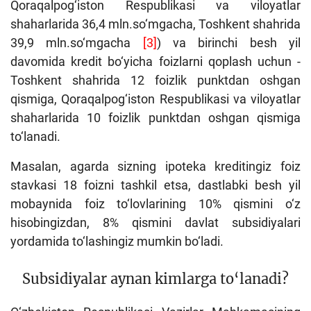
Qoraqalpog‘iston Respublikasi va viloyatlar
shaharlarida 36,4 mln.so‘mgacha, Toshkent shahrida
39,9 mln.so‘mgacha
[3]
) va birinchi besh yil
davomida kredit bo‘yicha foizlarni qoplash uchun -
Toshkent shahrida 12 foizlik punktdan oshgan
qismiga, Qoraqalpog‘iston Respublikasi va viloyatlar
shaharlarida 10 foizlik punktdan oshgan qismiga
to‘lanadi.
Masalan, agarda sizning ipoteka kreditingiz foiz
stavkasi 18 foizni tashkil etsa, dastlabki besh yil
mobaynida foiz to‘lovlarining 10% qismini o‘z
hisobingizdan, 8% qismini davlat subsidiyalari
yordamida to‘lashingiz mumkin bo‘ladi.
Subsidiyalar aynan kimlarga to‘lanadi?