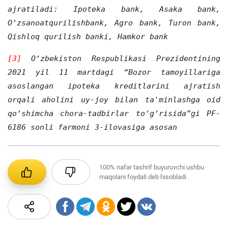
ajratiladi: Ipoteka bank, Asaka bank,
O‘zsanoatqurilishbank, Agro bank, Turon bank,
Qishloq qurilish banki, Hamkor bank
[3]
O‘zbekiston Respublikasi Prezidentining
2021 yil 11 martdagi “Bozor tamoyillariga
asoslangan ipoteka kreditlarini ajratish
orqali aholini uy-joy bilan ta'minlashga oid
qo‘shimcha chora-tadbirlar to‘g‘risida”gi PF-
6186 sonli farmoni 3-ilovasiga asosan
100%
nafar tashrif buyuruvchi ushbu
maqolani foydali deb hisobladi