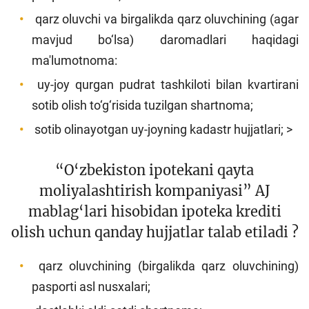
qarz oluvchi va birgalikda qarz oluvchining (agar
mavjud bo‘lsa) daromadlari haqidagi
ma'lumotnoma:
uy-joy qurgan pudrat tashkiloti bilan kvartirani
sotib olish to‘g‘risida tuzilgan shartnoma;
sotib olinayotgan uy-joyning kadastr hujjatlari; >
“O‘zbekiston ipotekani qayta
moliyalashtirish kompaniyasi” AJ
mablag‘lari hisobidan ipoteka krediti
olish uchun qanday hujjatlar talab etiladi ?
qarz oluvchining (birgalikda qarz oluvchining)
pasporti asl nusxalari;