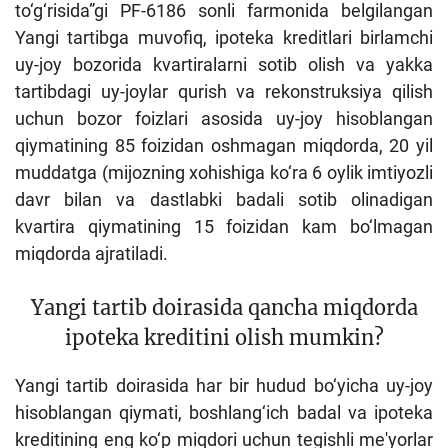
to‘g‘risida”gi PF-6186 sonli farmonida belgilangan
Yangi tartibga muvofiq, ipoteka kreditlari birlamchi
uy-joy bozorida kvartiralarni sotib olish va yakka
tartibdagi uy-joylar qurish va rekonstruksiya qilish
uchun bozor foizlari asosida uy-joy hisoblangan
qiymatining 85 foizidan oshmagan miqdorda, 20 yil
muddatga (mijozning xohishiga ko‘ra 6 oylik imtiyozli
davr bilan va dastlabki badali sotib olinadigan
kvartira qiymatining 15 foizidan kam bo‘lmagan
miqdorda ajratiladi.
Yangi tartib doirasida qancha miqdorda
ipoteka kreditini olish mumkin?
Yangi tartib doirasida har bir hudud bo‘yicha uy-joy
hisoblangan qiymati, boshlang‘ich badal va ipoteka
kreditining eng ko‘p miqdori uchun tegishli me'yorlar