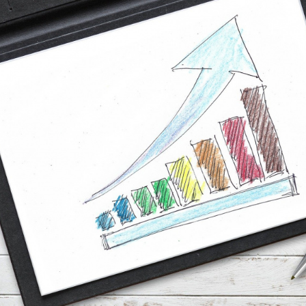
Pul-kredit siyosat
liya bozori
uning elementlar
nk xizmatlari
Kichik va oʻrta b
te'molchilari
vakillari uchun o
quqlari
oʻquv dastur