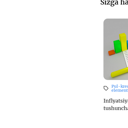
Sizga h
Pul-kred
element
Inflyatsi
tushunch