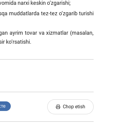
omida narxi keskin o‘zgarishi;
sqa muddatlarda tez-tez o‘zgarib turishi
igan ayrim tovar va xizmatlar (masalan,
ir ko‘rsatishi.
кте
Chop etish