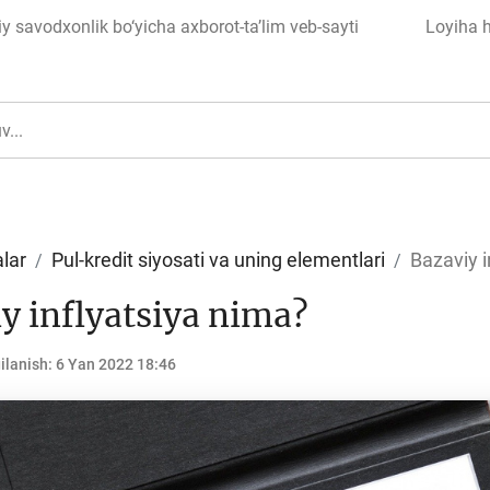
 savodxonlik bo‘yicha axborot-ta’lim veb-sayti
Loyiha 
lar
Pul-kredit siyosati va uning elementlari
Bazaviy i
y inflyatsiya nima?
ul
Islom moliyasi
ilanish:
6 Yan 2022 18:46
edit
Budjet