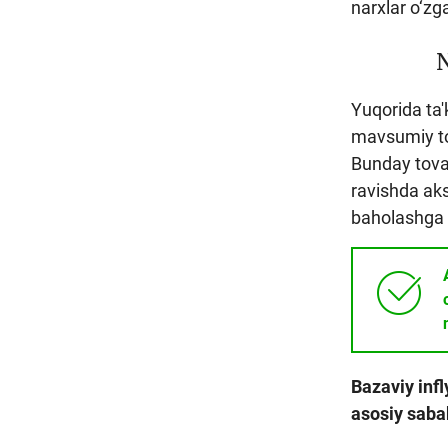
narxlar o‘zga
N
Yuqorida ta
mavsumiy tov
Bunday tovar
ravishda aks
baholashga 
Bazaviy infl
asosiy saba