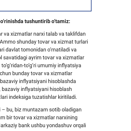
‘rinishda tushuntirib o‘tamiz:
r va xizmatlar narxi talab va taklifdan
. Ammo shunday tovar va xizmat turlari
ari davlat tomonidan o‘rnatiladi va
ol savatidagi ayrim tovar va xizmatlar
i to‘g‘ridan-to‘g‘ri umumiy inflyatsiya
 uchun bunday tovar va xizmatlar
 bazaviy inflyatsiyani hisoblashda
, bazaviy inflyatsiyani hisoblash
ri indeksiga tuzatishlar kiritiladi.
i
– bu, biz muntazam sotib oladigan
um bir tovar va xizmatlar narxining
 Markaziy bank ushbu yondashuv orqali