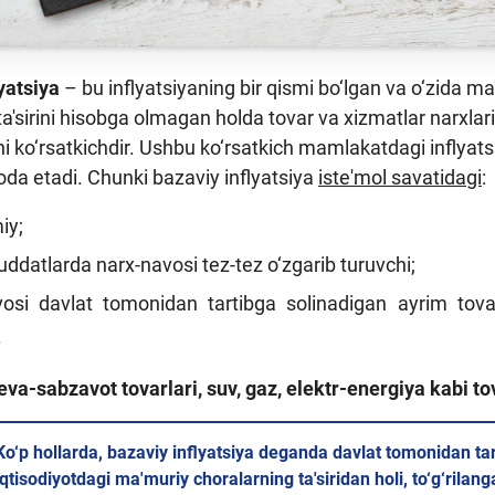
yatsiya
– bu inflyatsiyaning bir qismi bo‘lgan va o‘zida
ta'sirini hisobga olmagan holda tovar va xizmatlar narxlari
hi ko‘rsatkichdir. Ushbu ko‘rsatkich mamlakatdagi inflyat
oda etadi. Chunki bazaviy inflyatsiya
iste'mol savatidagi
:
iy;
ddatlarda narx-navosi tez-tez o‘zgarib turuvchi;
vosi davlat tomonidan tartibga solinadigan ayrim tova
.
a-sabzavot tovarlari, suv, gaz, elektr-energiya kabi tov
Ko‘p hollarda, bazaviy inflyatsiya deganda davlat tomonidan tar
iqtisodiyotdagi ma'muriy choralarning ta'siridan holi, to‘g‘rilan