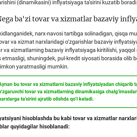
rishini (dinamikasini) inflyatsiyaga ta'sirini kuzatib boradi
ega ba'zi tovar va xizmatlar bazaviy infly
'kidlanganidek, narx-navosi tartibga solinadigan, qisqa
ar va xizmat narxlaridagi o‘zgarishlar bazaviy inflyatsi
 va xizmatlarning bazaviy inflyatsiyaga kiritilishi, yaqqol
 etmasligi, shuningdek, pul-kredit siyosati borasida olib bo
imkon yaratmasligi mumkin.
Aynan bu tovar va xizmatlarni bazaviy inflyatsiyadan chiqarib ta
o‘zgaruvchi tovar va xizmatlarning dinamikasiga chalg‘imasdan
narxlarga ta'sirini ajratib olishda qo‘l keladi.
yatsiyani hisoblashda bu kabi tovar va xizmatlar narxlari
blar quyidagilar hisoblanadi: