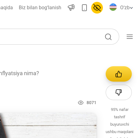
haqida
Biz bilan bog‘lanish
O‘zb
O‘quv qo‘llanmalar
nflyatsiya nima?
Loyihalar
Interaktiv xizmatlar
Fotogalereya
8071
95%
nafar
Loyiha haqida
tashrif
Kengaytirilgan qidiruv
buyuruvchi
ushbu maqolani