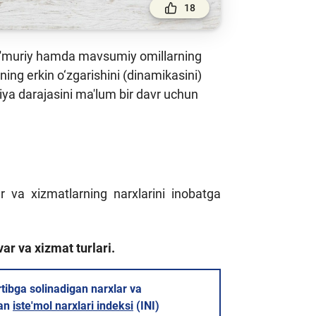
18
 ma'muriy hamda mavsumiy omillarning
ning erkin o‘zgarishini (dinamikasini)
siya darajasini ma'lum bir davr uchun
r va xizmatlarning narxlarini inobatga
ar va xizmat turlari.
tibga solinadigan narxlar va
gan
iste'mol narxlari indeksi
(INI)