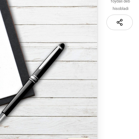
Sayt xaritasi
foydali deb
hisobladi
i va
i
iznes
nlayn