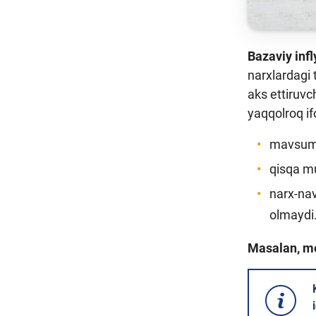
Bazaviy infl
narxlardagi 
aks ettiruvc
yaqqolroq if
mavsum
qisqa mu
narx-na
olmaydi
Masalan, mev