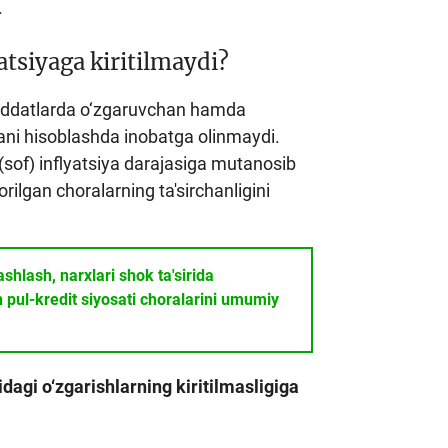
.
atsiyaga kiritilmaydi?
 muddatlarda o‘zgaruvchan hamda
yani hisoblashda inobatga olinmaydi.
 (sof) inflyatsiya darajasiga mutanosib
rilgan choralarning ta'sirchanligini
shlash, narxlari shok ta'sirida
 pul-kredit siyosati choralarini umumiy
dagi o‘zgarishlarning kiritilmasligiga