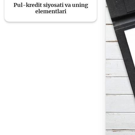
Pul-kredit siyosati va uning
elementlari
To'lov va o'tkazmalar
Mo
Ba
Moliyaviy xavfsizlik
is
hu
Mehnat migrantlari
uchun