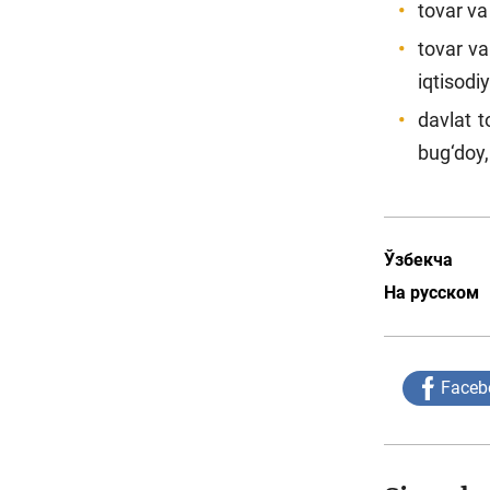
tovar va
tovar va
iqtisodiy
davlat t
bug‘doy, 
Ўзбекча
На русском
Faceb