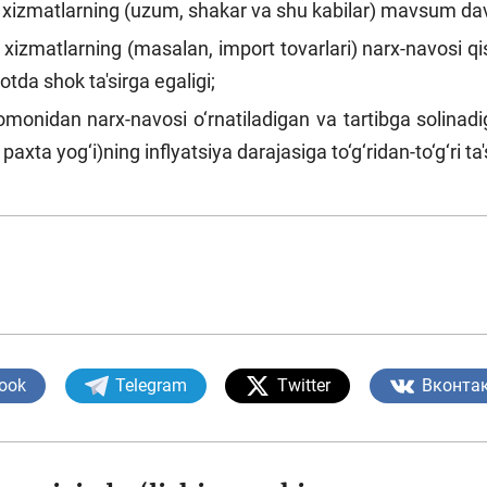
 xizmatlarning (uzum, shakar va shu kabilar) mavsum dav
 xizmatlarning (masalan, import tovarlari) narx-navosi qi
otda shok ta'sirga egaligi;
omonidan narx-navosi o‘rnatiladigan va tartibga solinad
paxta yog‘i)ning inflyatsiya darajasiga to‘g‘ridan-to‘g‘ri ta's
ook
Telegram
Twitter
Вконта