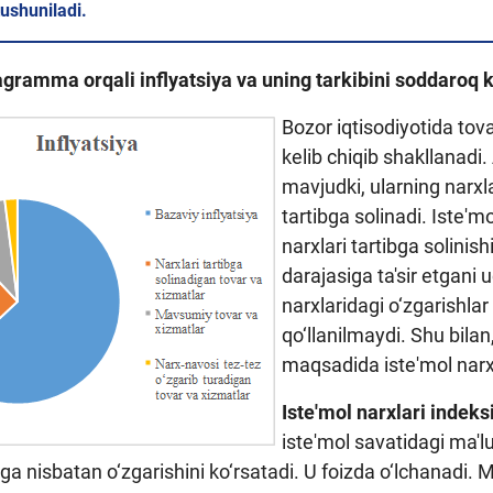
tushuniladi.
gramma orqali inflyatsiya va uning tarkibini soddaroq ko
Bozor iqtisodiyotida tova
kelib chiqib shakllanadi
mavjudki, ularning narxl
tartibga solinadi. Iste'm
narxlari tartibga solinish
darajasiga ta'sir etgani
narxlaridagi o‘zgarishlar
qo‘llanilmaydi. Shu bilan
maqsadida iste'mol narxla
Iste'mol narxlari indeks
iste'mol savatidagi ma'l
a nisbatan o‘zgarishini ko‘rsatadi. U foizda o‘lchanadi.