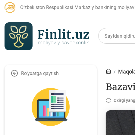
O‘zbekiston Respublikasi Markaziy bankining moliyaviy
Maqolalar
Maqola
Ro‘yxatga qaytish
Bazavi
Bank agentlari uchun
P
Oxirgi yang
Depozit (omonatlar)
Kr