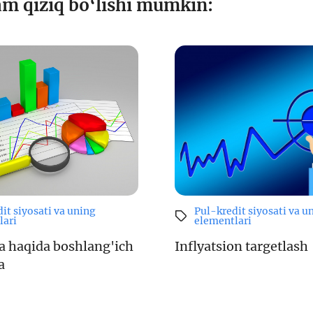
am qiziq bo‘lishi mumkin:
it siyosati va uning
Pul-kredit siyosati va u
lari
elementlari
ya haqida boshlang'ich
Inflyatsion targetlash
a