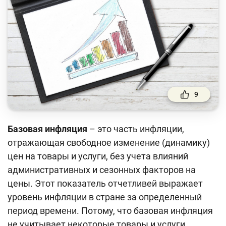
Финансовый рынок
Денежно-кредитная политика и ее элементы
Финансовая безопасность
Права потребителей банковских услуг
Предпринимательство
9
Исламское финансирование
Базовая инфляция
– это часть инфляции,
Учебные материалы
отражающая свободное изменение (динамику)
Проекты
цен на товары и услуги, без учета влияний
административных и сезонных факторов на
Интерактивные услуги
цены. Этот показатель отчетливей выражает
Фотогалерея
уровень инфляции в стране за определенный
период времени. Потому, что базовая инфляция
О проекте
не учитывает некоторые товары и услуги