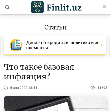
O’zb
Ўзб
Рус
Статьи
Статьи
Денежно-кредитная политика и ее
Все статьи
элементы
Для банковских агентов
Деньги
Что такое базовая
Депозит (вклады)
инфляция?
Кредит
6 янв 2022 18:44
11698
Бюджет
Платежи и переводы