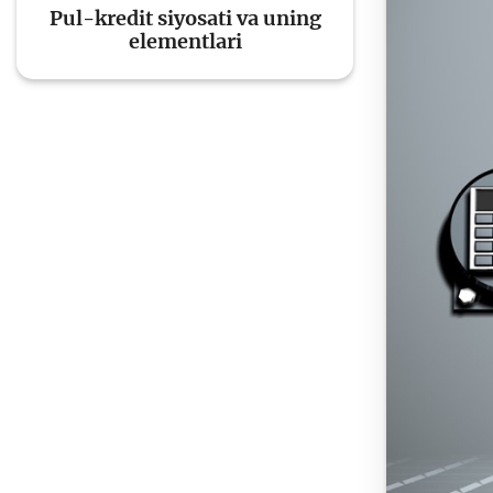
Pul-kredit siyosati va uning
elementlari
To'lov va o'tkazmalar
Mo
Ba
Moliyaviy xavfsizlik
is
hu
Mehnat migrantlari
uchun