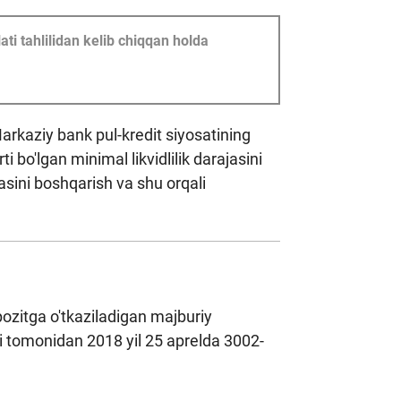
ati tahlilidan kelib chiqqan holda
arkaziy bank pul-kredit siyosatining
i bo'lgan minimal likvidlilik darajasini
ajasini boshqarish va shu orqali
ozitga o'tkaziladigan majburiy
igi tomonidan 2018 yil 25 aprelda 3002-