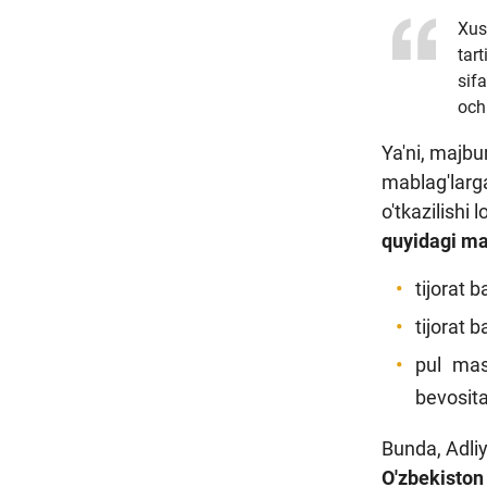
Xus
tar
sif
och
Ya'ni, majbur
mablag'larg
o'tkazilishi 
quyidagi ma
tijorat b
tijorat 
pul mass
bevosita 
Bunda, Adliy
O'zbekiston 