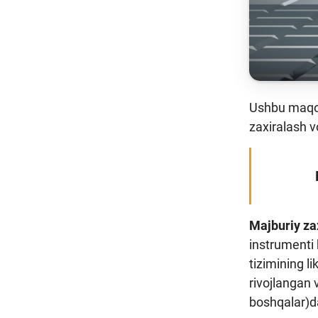
Ushbu maqola
zaxiralash v
Majburiy zax
instrumenti
tizimining li
rivojlangan 
boshqalar)da