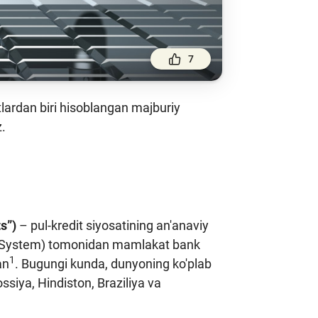
7
tlardan biri hisoblangan majburiy
z.
s”)
– pul-kredit siyosatining an'anaviy
ve System) tomonidan mamlakat bank
1
an
. Bugungi kunda, dunyoning ko'plab
ssiya, Hindiston, Braziliya va