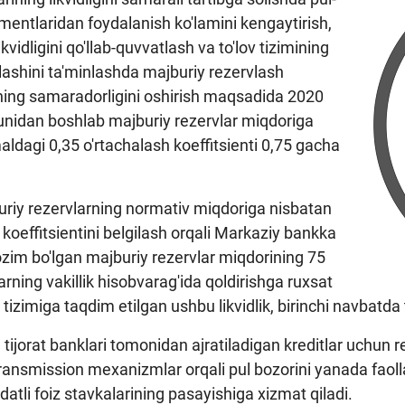
umentlaridan foydalanish ko'lamini kengaytirish,
ikvidligini qo'llab-quvvatlash va to'lov tizimining
lashini ta'minlashda majburiy rezervlash
ning samaradorligini oshirish maqsadida 2020
yunidan boshlab majburiy rezervlar miqdoriga
ldagi 0,35 o'rtachalash koeffitsienti 0,75 gacha
riy rezervlarning normativ miqdoriga nisbatan
 koeffitsientini belgilash orqali Markaziy bankka
 lozim bo'lgan majburiy rezervlar miqdorining 75
larning vakillik hisobvarag'ida qoldirishga ruxsat
 tizimiga taqdim etilgan ushbu likvidlik, birinchi navbatda t
tijorat banklari tomonidan ajratiladigan kreditlar uchun re
ransmission mexanizmlar orqali pul bozorini yanada faoll
datli foiz stavkalarining pasayishiga xizmat qiladi.