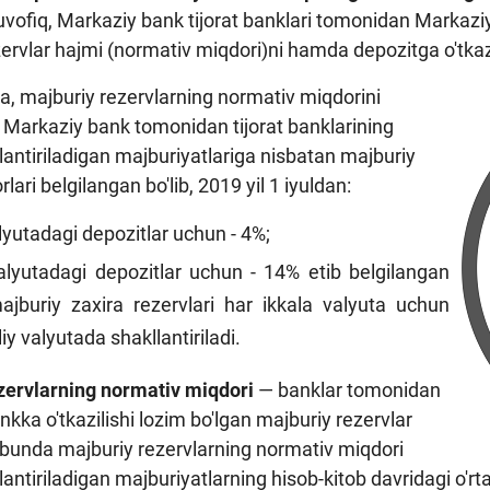
fiq, Markaziy bank tijorat banklari tomonidan Markaziy 
ervlar hajmi (normativ miqdori)ni hamda depozitga o'tkazis
a, majburiy rezervlarning normativ miqdorini
 Markaziy bank tomonidan tijorat banklarining
lantiriladigan majburiyatlariga nisbatan majburiy
lari belgilangan bo'lib, 2019 yil 1 iyuldan:
alyutadagi depozitlar uchun - 4%;
valyutadagi depozitlar uchun - 14% etib belgilangan
majburiy zaxira rezervlari har ikkala valyuta uchun
iy valyutada shakllantiriladi.
zervlarning normativ miqdori
— banklar tomonidan
kka o'tkazilishi lozim bo'lgan majburiy rezervlar
, bunda majburiy rezervlarning normativ miqdori
lantiriladigan majburiyatlarning hisob-kitob davridagi o'r