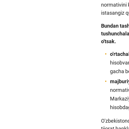
normativini 
istasangiz 
Bundan tashq
tushunchala
o'tsak.
o'rtach
hisobvar
gacha bo
majburi
normativ
Markaziy
hisobdag
O'zbekistond
tijorat bankl