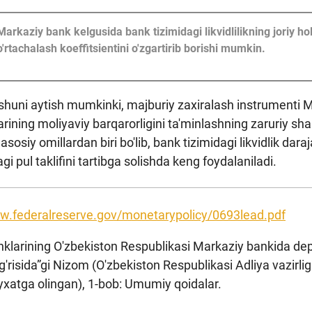
Markaziy bank kelgusida bank tizimidagi likvidlilikning joriy hol
o'rtachalash koeffitsientini o'zgartirib borishi mumkin.
 shuni aytish mumkinki, majburiy zaxiralash instrumenti M
arining moliyaviy barqarorligini ta'minlashning zaruriy shart
asosiy omillardan biri bo'lib, bank tizimidagi likvidlik dar
gi pul taklifini tartibga solishda keng foydalaniladi.
ww.federalreserve.gov/monetarypolicy/0693lead.pdf
nklarining O'zbekiston Respublikasi Markaziy bankida dep
o'g'risida”gi Nizom (O'zbekiston Respublikasi Adliya vazirl
'yxatga olingan), 1-bob: Umumiy qoidalar.