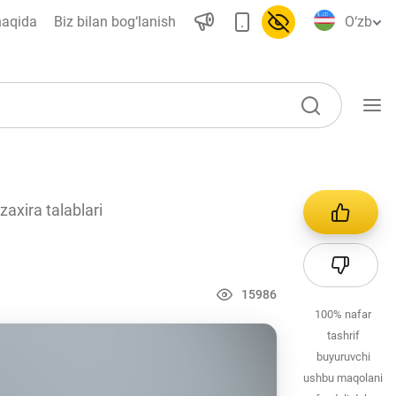
haqida
Biz bilan bog‘lanish
O‘zb
O‘quv qo‘llanmalar
zaxira talablari
Loyihalar
Interaktiv xizmatlar
Fotogalereya
15986
100%
nafar
Loyiha haqida
tashrif
Kengaytirilgan qidiruv
buyuruvchi
ushbu maqolani