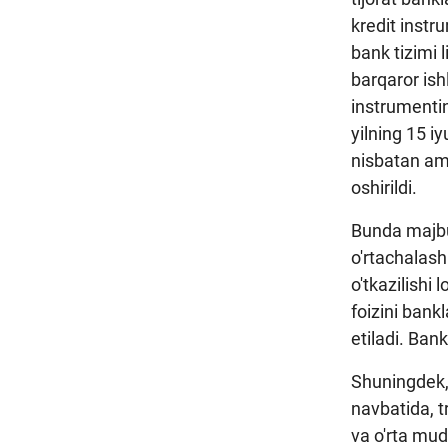
kredit instr
bank tizimi l
barqaror ish
instrumenti
yilning 15 i
nisbatan ama
oshirildi.
Bunda majbu
o'rtachalash
o'tkazilishi
foizini bank
etiladi. Bank
Shuningdek, 
navbatida, t
va o'rta mud