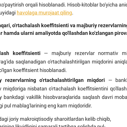
ko'paytirish orqali hisoblanadi. Hisob-kitoblar bo'yicha an
quyidagi
havolaga murojaat qiling
.
ari, o'rtachalash koeffitsienti va majburiy rezervlarnin
r hamda ularni amaliyotda qo'llashdan ko'zlangan pirov
alash koeffitsienti
— majburiy rezervlar normativ mi
ag'ida saqlanadigan o'rtachalashtirilgan miqdorini aniq
'lgan koeffitsient hisoblanadi.
y rezervlarning o'rtachalashtirilgan miqdori
— bankla
 miqdoriga nisbatan o'rtachalash koeffitsientini qo'lla
 bankdagi vakillik hisobvaraqlarida saqlash davri moba
i pul mablag'larining eng kam miqdoridir.
agi joriy makroiqtisodiy sharoitlardan kelib chiqib,
arining likvidligini samarali tartibga solishda pul-