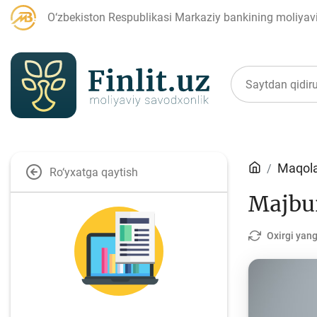
O‘zbekiston Respublikasi Markaziy bankining moliyaviy
Maqolalar
Maqola
Ro‘yxatga qaytish
Majbur
Bank agentlari uchun
P
Oxirgi yang
Depozit (omonatlar)
Kr