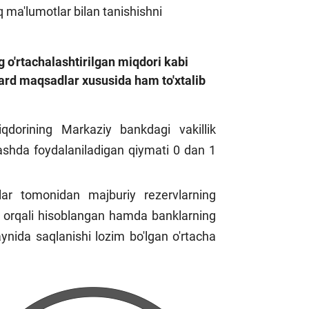
iq ma'lumotlar bilan tanishishni
g o'rtachalashtirilgan miqdori kabi
ard maqsadlar xususida ham to'xtalib
qdorining Markaziy bankdagi vakillik
lashda foydalaniladigan qiymati 0 dan 1
r tomonidan majburiy rezervlarning
sh orqali hisoblangan hamda banklarning
ynida saqlanishi lozim bo'lgan o'rtacha