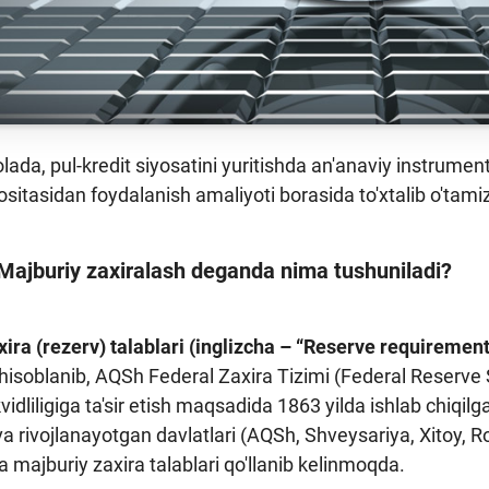
da, pul-kredit siyosatini yuritishda an'anaviy instrumen
ositasidan foydalanish amaliyoti borasida to'xtalib o'tami
Majburiy zaxiralash deganda nima tushuniladi
?
ira (rezerv) talablari (inglizcha – “Reserve requirement
 hisoblanib, AQSh Federal Zaxira Tizimi (Federal Reser
kvidliligiga ta'sir etish maqsadida 1863 yilda ishlab chiqilg
va rivojlanayotgan davlatlari (AQSh, Shveysariya, Xitoy, Ro
 majburiy zaxira talablari qo'llanib kelinmoqda.