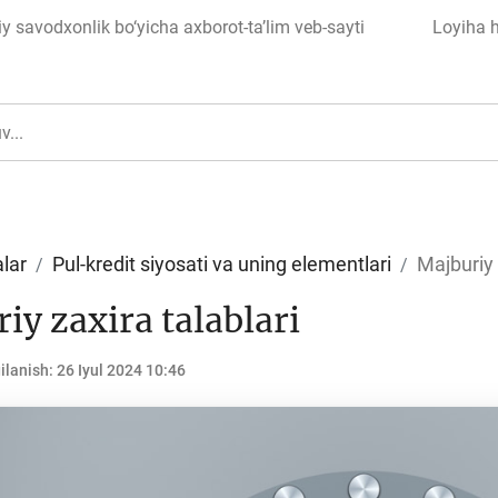
 savodxonlik bo‘yicha axborot-ta’lim veb-sayti
Loyiha 
lar
Pul-kredit siyosati va uning elementlari
Majburiy 
iy zaxira talablari
ul
Islom moliyasi
ilanish:
26 Iyul 2024 10:46
edit
Budjet