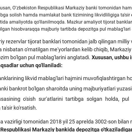
usan, O'zbekiston Respublikasi Markaziy banki tomonidan ham m
tibga solish hamda mamlakat bank tizimining likvidliligiga ta'sir
atida amaliyotda qo'llanilmoqda. Mazkur amaliyot tijorat bankl
ilgan hisobvaraqqa majburiy tartibda depozitga pul mablag'lari o
iy rezervlar tijorat banklari tomonidan jalb qilingan milliy
a nisbatan o'rnatilgan me'yorlardan kelib chiqib, Marka
lozim bo'lgan pul mablag'larini anglatadi.
Xususan, ushbu 
qsadlar uchun qo'llaniladi:
anklarining likvid mablag'lari hajmini muvofiqlashtirgan hold
banki bankrot bo'lgan sharoitda uning majburiyatlari yuzas
asining o'sish sur'atlarini tartibga solgan holda, pul
ta'sir ko'rsatish.
a vazirligi tomonidan 2018 yil 25 aprelda 3002-son bilan 
Respublikasi Markaziy bankida depozitga o'tkaziladigan 