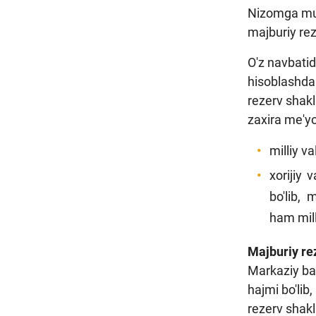
Nizomga muvo
majburiy rez
O'z navbatid
hisoblashda
rezerv shakl
zaxira me'yor
milliy v
xorijiy 
bo'lib, 
ham mill
Majburiy re
Markaziy ban
hajmi bo'lib
rezerv shakl