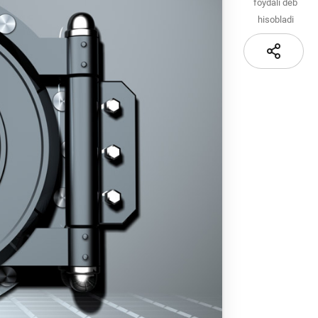
Sayt xaritasi
foydali deb
hisobladi
i va
i
iznes
nlayn