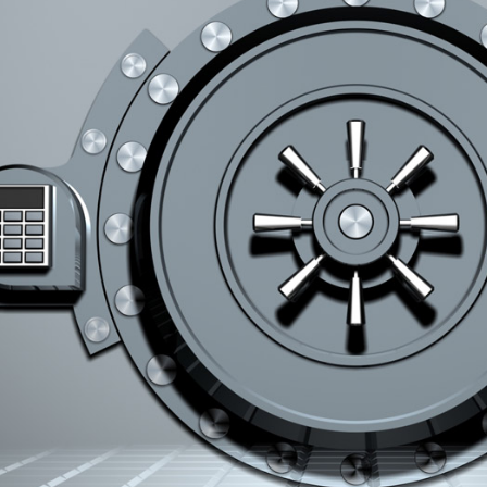
Pul-kredit siyosat
liya bozori
uning elementlar
nk xizmatlari
Kichik va oʻrta b
te'molchilari
vakillari uchun o
quqlari
oʻquv dastur