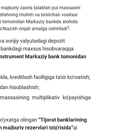
ajburiy zaxira talablari pul massasini
 etishning muhim va ta'sirchan vositasi
ari tomonidan Markaziy bankda alohida
2
'tkazish orqali amalga oshiriladi
.
 va xorijiy valyutadagi depozit
ziy bankdagi maxsus hisobvaraqqa
instrument Markaziy bank tomonidan
a, kreditlash faolligiga ta'sir ko'rsatish;
idan hisoblashish;
 massasining multiplikativ ko'payishiga
ro'yxatga olingan
“Tijorat banklarining
majburiy rezervlari to'g'risida”
gi