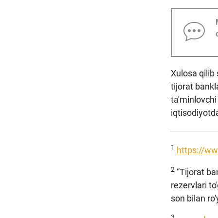
Xulosa qilib
tijorat bankl
ta'minlovchi 
iqtisodiyotda
1
https://w
2
“Tijorat ba
rezervlari t
son bilan ro
3