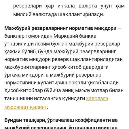
резервлари ҳар иккала валюта учун ҳам
миллий валютада шакллантирилади.
Мажбурий резервларнинг норматив миқдори
—
банклар томонидан Марказий банкка
ўтказилиши лозим бўлган мажбурий резервлар
ҳажми бўлиб, бунда мажбурий резервларнинг
норматив миқдори резерв шакллантириладиган
мажбуриятларнинг ҳисоб-китоб давридаги
ўртача миқдорига мажбурий резервлар
нормативини кўпайтириш орқали ҳисобланади.
Ҳисоб-китоблар бўйича аниқ маълумотлар билан
танишишни истасангиз қуйидаги
ҳаволага
мурожаат қилинг
.
Бундан ташқари, ўртачалаш коэффициенти ва
мажбурий резервларнинг ўртачалаштирилган