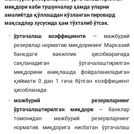
миқдори каби тушунчалар ҳамда уларни
амалиётда қўллашдан кўзланган пировард
мақсадлар хусусида ҳам тўхталиб ўтсак.
ўртачалаш коэффициенти
— мажбурий
резервлар норматив миқдорининг Марказий
банкдаги вакиллик ҳисобварағида
сақланадиган ўртачалаштирилган
миқдорини аниқлашда фойдаланиладиган
қиймати 0 дан 1 гача бўлган коэффициент
ҳисобланади.
мажбурий резервларнинг
ўртачалаштирилган миқдори
— банклар
томонидан мажбурий резервларнинг
норматив миқдорига нисбатан ўртачалаш