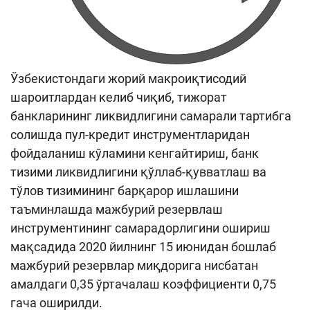
Ўзбекистондаги жорий макроиқтисодий
шароитлардан келиб чиқиб, тижорат
банкларининг ликвидлигини самарали тартибга
солишда пул-кредит инструментларидан
фойдаланиш кўламини кенгайтириш, банк
тизими ликвидлигини қўллаб-қувватлаш ва
тўлов тизимининг барқарор ишлашини
таъминлашда мажбурий резервлаш
инструментининг самарадорлигини ошириш
мақсадида 2020 йилнинг 15 июнидан бошлаб
мажбурий резервлар миқдорига нисбатан
амалдаги 0,35 ўртачалаш коэффициенти 0,75
гача оширилди.