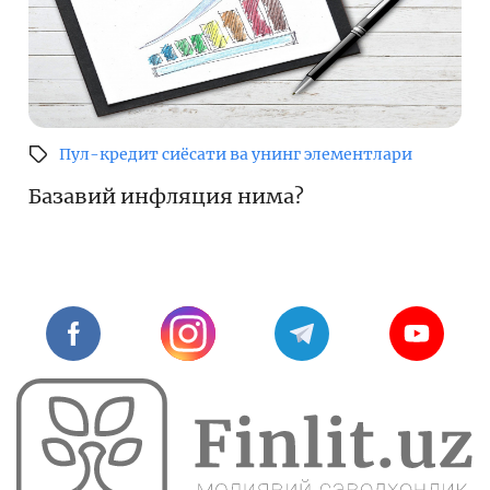
Пул-кредит сиёсати ва унинг элементлари
Базавий инфляция нима?