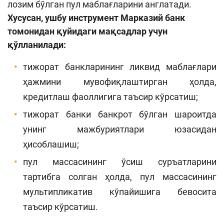
лозим бўлган пул маблағларини англатади.
Хусусан, ушбу инструмент Марказий банк
томонидан қуйидаги мақсадлар учун
қўлланилади:
тижорат банкларининг ликвид маблағлари
ҳажмини мувофиқлаштирган ҳолда,
кредитлаш фаоллигига таъсир кўрсатиш;
тижорат банки банкрот бўлган шароитда
унинг мажбуриятлари юзасидан
ҳисоблашиш;
пул массасининг ўсиш суръатларини
тартибга солган ҳолда, пул массасининг
мультипликатив кўпайишига бевосита
таъсир кўрсатиш.