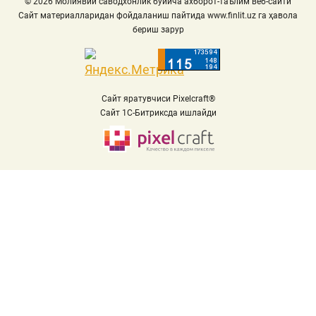
© 2026 Молиявий саводхонлик бўйича ахборот-таълим веб-сайти
Сайт материалларидан фойдаланиш пайтида
www.finlit.uz
га ҳавола
бериш зарур
Сайт яратувчиси Pixelcraft®
Сайт 1C-Битриксда ишлайди