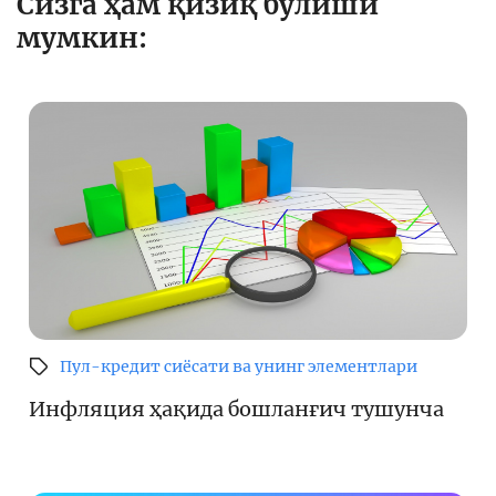
Сизга ҳам қизиқ бўлиши
мумкин:
Пул-кредит сиёсати ва унинг элементлари
Инфляция ҳақида бошланғич тушунча