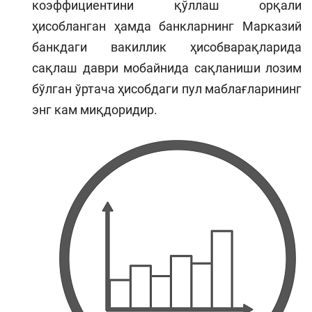
коэффициентини қўллаш орқали
ҳисобланган ҳамда банкларнинг Марказий
банкдаги вакиллик ҳисобварақларида
сақлаш даври мобайнида сақланиши лозим
бўлган ўртача ҳисобдаги пул маблағларининг
энг кам миқдоридир.