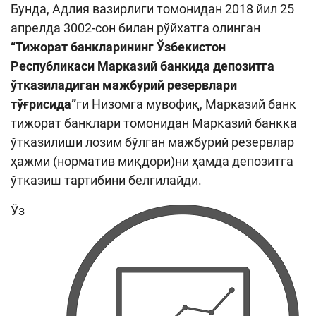
Бунда, Адлия вазирлиги томонидан 2018 йил 25
апрелда 3002-сон билан рўйхатга олинган
“Тижорат банкларининг Ўзбекистон
Республикаси Марказий банкида депозитга
ўтказиладиган мажбурий резервлари
тўғрисида”
ги Низомга мувофиқ, Марказий банк
тижорат банклари томонидан Марказий банкка
ўтказилиши лозим бўлган мажбурий резервлар
ҳажми (норматив миқдори)ни ҳамда депозитга
ўтказиш тартибини белгилайди.
Ўз