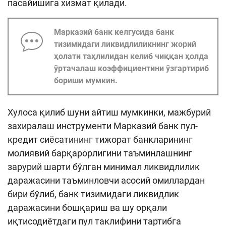
пасайишига хизмат қилади.
Марказий банк келгусида банк
тизимидаги ликвидлиликнинг жорий
ҳолати таҳлилидан келиб чиққан ҳолда
ўртачалаш коэффициентини ўзгартириб
бориши мумкин.
Хулоса қилиб шуни айтиш мумкинки, мажбурий
захиралаш инструменти Марказий банк пул-
кредит сиёсатининг тижорат банкларининг
молиявий барқарорлигини таъминлашнинг
зарурий шарти бўлган минимал ликвидлилик
даражасини таъминловчи асосий омиллардан
бири бўлиб, банк тизимидаги ликвидлик
даражасини бошқариш ва шу орқали
иқтисодиётдаги пул таклифини тартибга