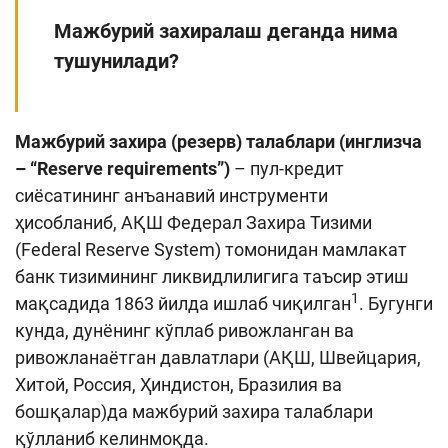
Кенгайтирилган қидирув
Мажбурий захиралаш деганда нима
Сайт харитаси
тушунилади
?
Мажбурий захира (резерв) талаблари (инглизча
– “Reserve requirements”)
– пул-кредит
сиёсатининг анъанавий инструменти
ҳисобланиб, АҚШ Федерал Захира Тизими
(Federal Reserve System) томонидан мамлакат
банк тизимининг ликвидлилигига таъсир этиш
1
мақсадида 1863 йилда ишлаб чиқилган
. Бугунги
кунда, дунёнинг кўплаб ривожланган ва
ривожланаётган давлатлари (АҚШ, Швейцария,
Хитой, Россия, Ҳиндистон, Бразилия ва
бошқалар)да мажбурий захира талаблари
қўлланиб келинмоқда.