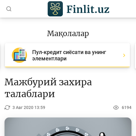
O’zb
Ўзб
Мақолалар
Мақолалар
Пул-кредит сиёсати ва унинг
Барча мақолалар
элементлари
Банк агентлари учун
Пул
Мажбурий захира
Ислом молияси
талаблари
Депозит (омонатлар)
3 Авг 2020 13:59
6194
Кредит
Бюджет