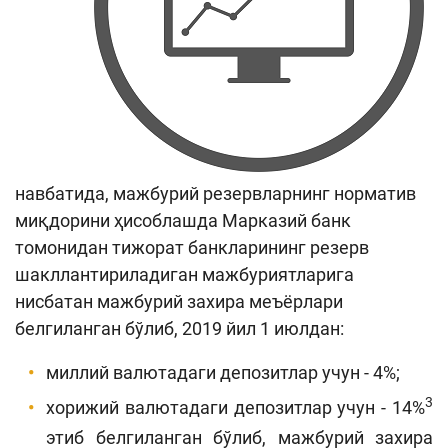
навбатида, мажбурий резервларнинг норматив
миқдорини ҳисоблашда Марказий банк
томонидан тижорат банкларининг резерв
шакллантириладиган мажбуриятларига
нисбатан мажбурий захира меъёрлари
белгиланган бўлиб, 2019 йил 1 июлдан:
миллий валютадаги депозитлар учун - 4%;
3
хорижий валютадаги депозитлар учун - 14%
этиб белгиланган бўлиб, мажбурий захира