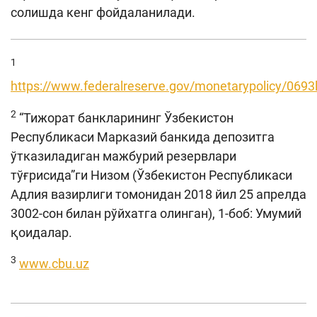
солишда кенг фойдаланилади.
1
https://www.federalreserve.gov/monetarypolicy/0693
2
“Тижорат банкларининг Ўзбекистон
Республикаси Марказий банкида депозитга
ўтказиладиган мажбурий резервлари
тўғрисида”ги Низом (Ўзбекистон Республикаси
Адлия вазирлиги томонидан 2018 йил 25 апрелда
3002-сон билан рўйхатга олинган), 1-боб: Умумий
қоидалар.
3
www.cbu.uz