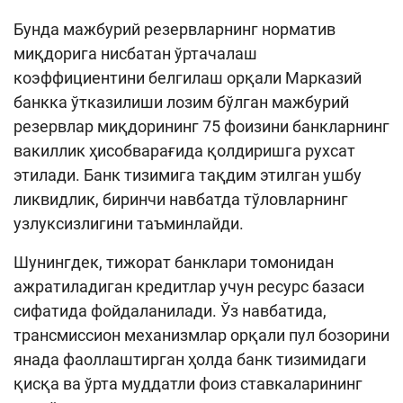
Бунда мажбурий резервларнинг норматив
миқдорига нисбатан ўртачалаш
коэффициентини белгилаш орқали Марказий
банкка ўтказилиши лозим бўлган мажбурий
резервлар миқдорининг 75 фоизини банкларнинг
вакиллик ҳисобварағида қолдиришга рухсат
этилади. Банк тизимига тақдим этилган ушбу
ликвидлик, биринчи навбатда тўловларнинг
узлуксизлигини таъминлайди.
Шунингдек, тижорат банклари томонидан
ажратиладиган кредитлар учун ресурс базаси
сифатида фойдаланилади. Ўз навбатида,
трансмиссион механизмлар орқали пул бозорини
янада фаоллаштирган ҳолда банк тизимидаги
қисқа ва ўрта муддатли фоиз ставкаларининг