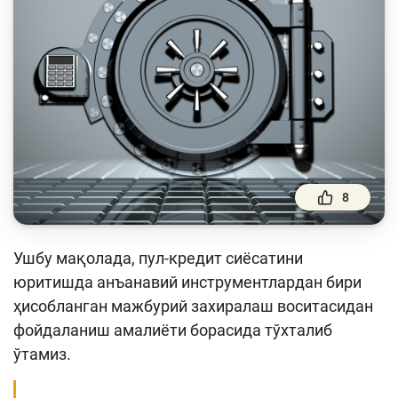
Тўлов ва ўтказмалар
Молия бозори
Пул-кредит сиёсати ва унинг элементлари
Молиявий хавфсизлик
Банк хизматлари истеъмолчилари ҳуқуқлари
Тадбиркорлик
8
Ўқув қўлланмалар
Ушбу мақолада, пул-кредит сиёсатини
Лойиҳалар
юритишда анъанавий инструментлардан бири
Интерактив хизматлар
ҳисобланган мажбурий захиралаш воситасидан
фойдаланиш амалиёти борасида тўхталиб
Фотогалерея
ўтамиз.
Лойиҳа ҳақида