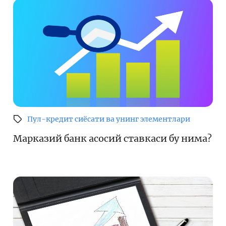
Пул-кредит сиёсати ва унинг элементлари
Марказий банк асосий ставкаси бу нима?