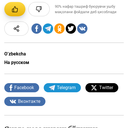
90%
нафар ташриф буюрувчи ушбу
мақолани фойдали деб ҳисоблади
O’zbekcha
На русском
Facebook
Telegram
Twitter
Вконтакте