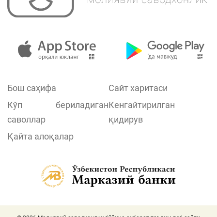
Бош саҳифа
Сайт харитаси
Кўп бериладиган
Кенгайтирилган
саволлар
қидирув
Қайта алоқалар