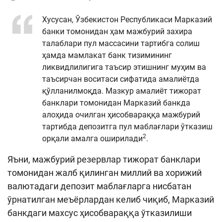
Хусусан, Ўзбекистон Республикаси Марказий
банки томонидан ҳам мажбурий захира
талаблари пул массасини тартибга солиш
ҳамда мамлакат банк тизимининг
ликвидлилигига таъсир этишнинг муҳим ва
таъсирчан воситаси сифатида амалиётда
қўлланилмоқда. Мазкур амалиёт тижорат
банклари томонидан Марказий банкда
алоҳида очилган ҳисобвараққа мажбурий
тартибда депозитга пул маблағлари ўтказиш
2
орқали амалга оширилади
.
Яъни, мажбурий резервлар тижорат банклари
томонидан жалб қилинган миллий ва хорижий
валютадаги депозит маблағларга нисбатан
ўрнатилган меъёрлардан келиб чиқиб, Марказий
банкдаги махсус ҳисобвараққа ўтказилиши