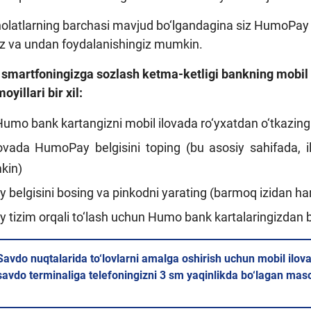
holatlarning barchasi mavjud bo‘lgandagina siz HumoPay t
giz va undan foydalanishingiz mumkin.
martfoningizga sozlash ketma-ketligi bankning mobil il
oyillari bir xil:
Humo bank kartangizni mobil ilovada ro‘yxatdan o‘tkazing
lovada HumoPay belgisini toping (bu asosiy sahifada, i
kin)
belgisini bosing va pinkodni yarating (barmoq izidan h
tizim orqali to‘lash uchun Humo bank kartalaringizdan bi
Savdo nuqtalarida to‘lovlarni amalga oshirish uchun mobil il
savdo terminaliga telefoningizni 3 sm yaqinlikda bo‘lagan maso