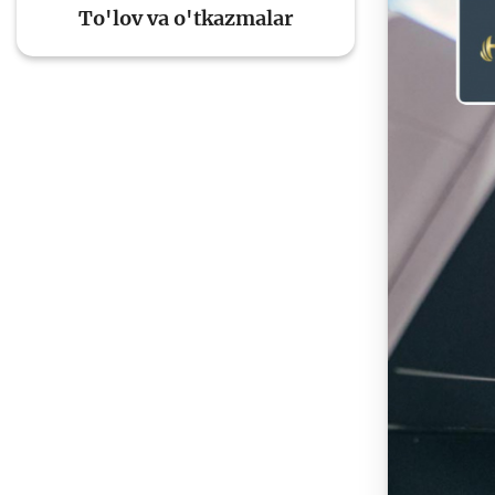
To'lov va o'tkazmalar
To'lov va o'tkazmalar
Mo
Ba
Moliyaviy xavfsizlik
is
hu
Mehnat migrantlari
uchun