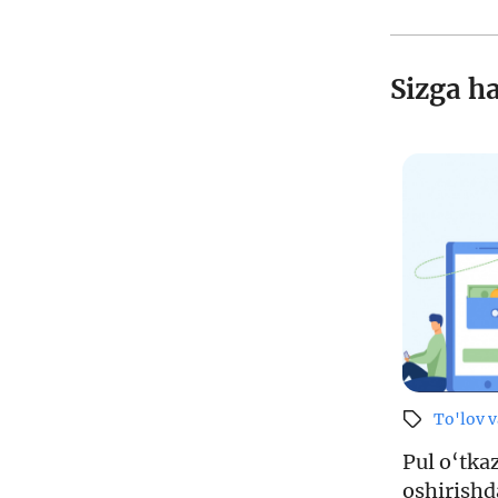
Sizga h
To'lov 
Pul o‘tka
oshirishd