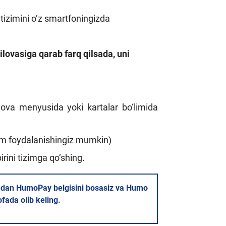
izimini o‘z smartfoningizda
ovasiga qarab farq qilsada, uni
lova menyusida yoki kartalar bo‘limida
am foydalanishingiz mumkin)
rini tizimga qo‘shing.
ovadan HumoPay belgisini bosasiz va Humo
fada olib keling.