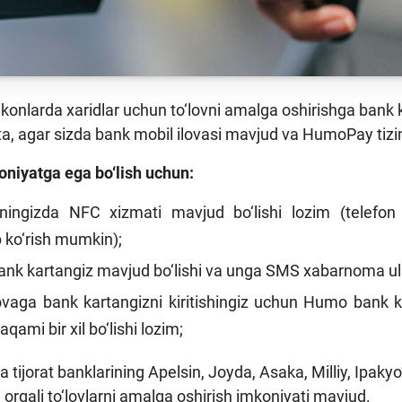
‘konlarda xaridlar uchun to‘lovni amalga oshirishga bank k
a, agar sizda bank mobil ilovasi mavjud va HumoPay tizi
niyatga ega bo‘lish uchun:
ningizda NFC xizmati mavjud bo‘lishi lozim (
telefon
b ko‘rish mumkin
);
nk kartangiz mavjud bo‘lishi va unga SMS xabarnoma ulan
lovaga bank kartangizni kiritishingiz uchun Humo bank k
aqami bir xil bo‘lishi lozim;
a tijorat banklarining Apelsin, Joyda, Asaka, Milliy, Ipak
i orqali to‘lovlarni amalga oshirish imkoniyati mavjud.