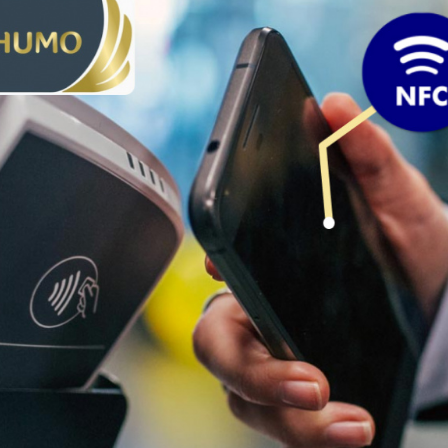
Pul-kredit siyosat
liya bozori
uning elementlar
nk xizmatlari
Kichik va oʻrta b
te'molchilari
vakillari uchun o
quqlari
oʻquv dastur