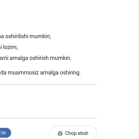
ha oshirilishi mumkin;
i lozim;
larni amalga oshirish mumkin.
amida muammosiz amalga oshiring.
кте
Chop etish