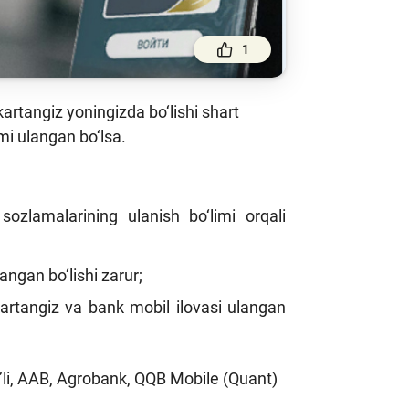
1
artangiz yoningizda bo‘lishi shart
mi ulangan bo‘lsa.
 sozlamalarining ulanish bo‘limi orqali
gan bo‘lishi zarur;
artangiz va bank mobil ilovasi ulangan
yo’li, AAB, Agrobank, QQB Mobile (Quant)