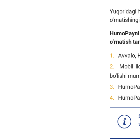
Yuqoridagi 
o‘rnatishin
HumoPayni s
o‘rnatish tam
Avvalo, 
Mobil i
bo‘lishi mum
HumoPay 
HumoPay 