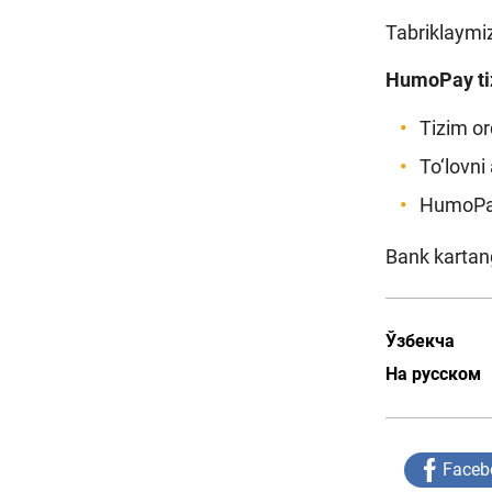
Tabriklaymiz
HumoPay tizi
Tizim or
To‘lovni
HumoPay 
Bank kartan
Ўзбекча
На русском
Faceb