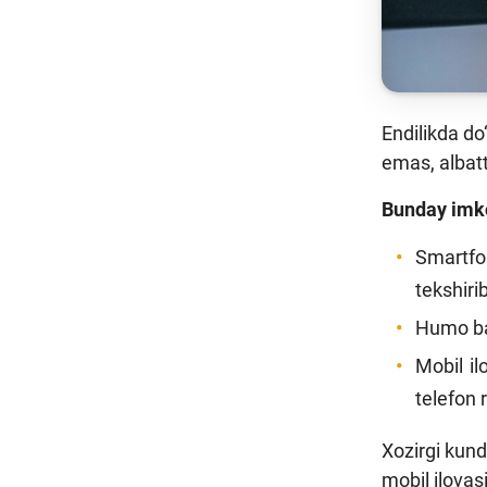
Endilikda do
emas, albatt
Bunday imko
Smartfo
tekshiri
Humo ba
Mobil i
telefon r
Xozirgi kund
mobil ilovas