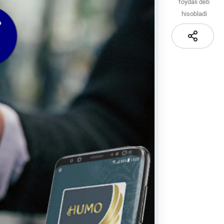
Sayt xaritasi
foydali deb
hisobladi
i va
i
iznes
nlayn