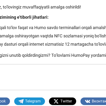
, to‘lovingiz muvaffaqiyatli amalga oshirildi!
mining e'tiborli jihatlari:
qali to‘lov faqat va Humo savdo terminallari orqali amals
 amalga oshirayotgan vaqtda NFC sozlamasi yoniq bo‘lish
dasturi orqali internet xizmatisiz 12 martagacha to‘lov
gizni unutib qoldirdingizmi? To‘lovlarni HumoPay yord
ook
Telegram
Twitter
Вконта