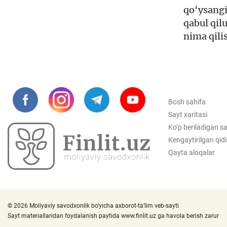
qo‘ysangi
qabul qil
nima qili
Bosh sahifa
Sayt xaritasi
Ko‘p beriladigan sa
Kengaytirilgan qid
Qayta aloqalar
© 2026 Moliyaviy savodxonlik bo‘yicha axborot-ta’lim veb-sayti
Sayt materiallaridan foydalanish paytida
www.finlit.uz
ga havola berish zarur