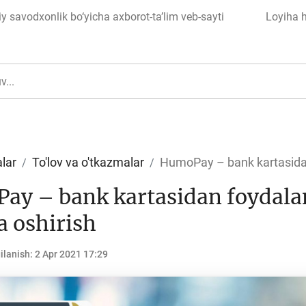
 savodxonlik bo‘yicha axborot-ta’lim veb-sayti
Loyiha 
lar
To'lov va o'tkazmalar
HumoPay – bank kartasidan 
y – bank kartasidan foydala
ul
Islom moliyasi
 oshirish
ilanish:
2 Apr 2021 17:29
edit
Budjet