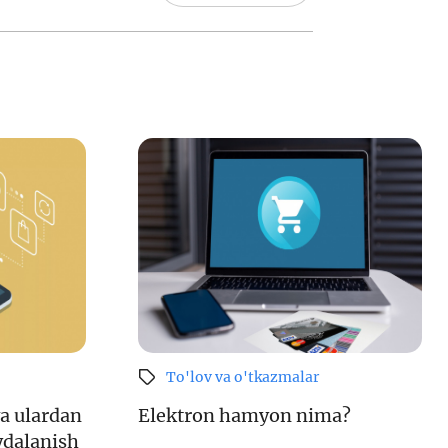
To'lov va o'tkazmalar
va ulardan
Elektron hamyon nima?
oydalanish