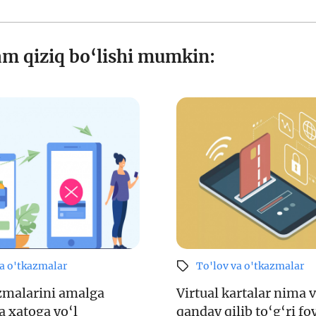
am qiziq bo‘lishi mumkin:
va o'tkazmalar
To'lov va o'tkazmalar
zmalarini amalga
Virtual kartalar nima 
a xatoga yo‘l
qanday qilib to‘g‘ri f