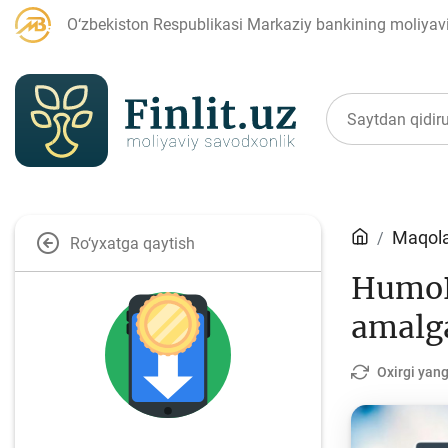
O‘zbekiston Respublikasi Markaziy bankining moliyaviy
Maqolalar
Maqola
Ro‘yxatga qaytish
HumoPa
Bank agentlari uchun
P
amalga
Oxirgi yang
Depozit (omonatlar)
Kr