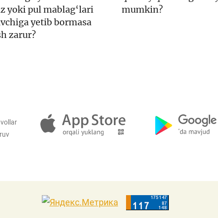
z yoki pul mablag‘lari
mumkin?
uvchiga yetib bormasa
sh zarur?
vollar
iruv