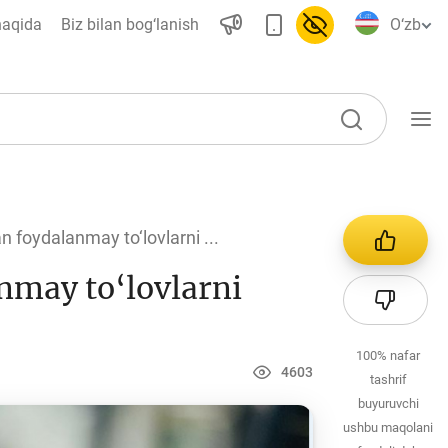
haqida
Biz bilan bog‘lanish
O‘zb
O‘quv qo‘llanmalar
foydalanmay to‘lovlarni ...
Loyihalar
nmay to‘lovlarni
Interaktiv xizmatlar
Fotogalereya
100%
nafar
Loyiha haqida
4603
tashrif
Kengaytirilgan qidiruv
buyuruvchi
ushbu maqolani