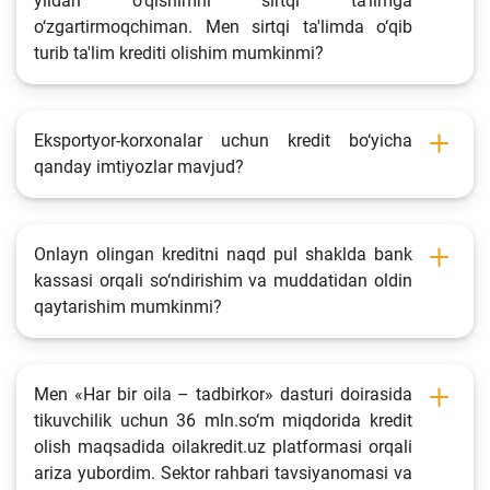
yildan o‘qishimni sirtqi ta'limga
o‘zgartirmoqchiman. Men sirtqi ta'limda o‘qib
turib ta'lim krediti olishim mumkinmi?
Eksportyor-korxonalar uchun kredit bo‘yicha
qanday imtiyozlar mavjud?
Onlayn olingan kreditni naqd pul shaklda bank
kassasi orqali so‘ndirishim va muddatidan oldin
qaytarishim mumkinmi?
Men «Har bir oila – tadbirkor» dasturi doirasida
tikuvchilik uchun 36 mln.so‘m miqdorida kredit
olish maqsadida oilakredit.uz platformasi orqali
ariza yubordim. Sektor rahbari tavsiyanomasi va