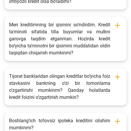
imtiyozli kredit olsa bo‘ladimi?
Men kreditimning bir qismini so‘ndirdim. Kredit
ta'minoti sifatida tilla buyumlar va mulkni
garovga taqdim etganman. Hozirda kredit
bo‘yicha ta'minotni bir qisimini muddatidan oldin
taqiqdan chiqarish mumkinmi?
Tijorat banklaridan olingan kreditlar bo‘yicha foiz
stavkasini bankning o‘zi bir tomonlama
o‘zgartirishi mumkinmi? Qanday holatlarda
kredit foizini o‘zgartirish mumkin?
Boshlang‘ich to‘lovsiz ipoteka kreditini olishim
mumkinmi?