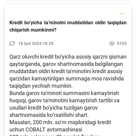
Kredit bo‘yicha ta'minotni muddatidan oldin taqiqdan
chiqarish mumkinmi?
18 Iyul 2024 18:28
5765
Qarz oluvchi kredit bo‘yicha asosiy qarzni qisman
qaytarganda, garov shartnomasida belgilangan
muddatdan oldin kredit ta'minotini kredit asosiy
qarzidan kamaytirilgan summaga mos ravishda
taqiqdan yechish mumkin.
Bunda garov ta'minoti summasini kamaytirish
huquqi, garov ta'minotini kamaytirish tartibi va
usullari kredit bo‘yicha tuzilgan garov
shartnomasida ko‘rsatilishi shart.
Masalan, 200 mln. so‘m miqdoridagi kredit
uchun COBALT avtomashinasi