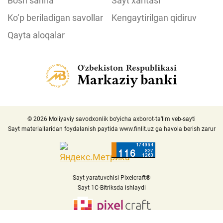
Bosh sahifa
Sayt xaritasi
Ko‘p beriladigan savollar
Kengaytirilgan qidiruv
Qayta aloqalar
© 2026 Moliyaviy savodxonlik bo‘yicha axborot-ta’lim veb-sayti
Sayt materiallaridan foydalanish paytida
www.finlit.uz
ga havola berish zarur
Sayt yaratuvchisi Pixelcraft®
Sayt 1C-Bitriksda ishlaydi