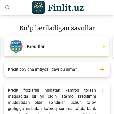
O‘zb
Ўзб
Рус
Ko‘p beriladigan savollar
Maqolalar
O‘quv qo‘llanmalar
Kreditlar
Loyihalar
Interaktiv xizmatlar
Kredit bo‘yicha imtiyozli davr bu nima?
Depozit va kredit kalkulyatorlari
Ko‘p beriladigan savollar
Kredit foizlarini nisbatan kamroq to‘lash
So‘rovnoma
maqsadida bir yil oldin iste'mol kreditimni
muddatidan oldin so‘ndirish uchun to‘lov
So‘rovlar
grafigiga nisbatan ko‘proq summa to‘lab, bank