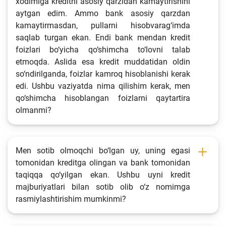
xodimiga kreditni asosiy qarzidan kamaytirishini
Fotogalereya
aytgan edim. Ammo bank asosiy qarzdan
kamaytirmasdan, pullarni hisobvarag‘imda
Loyiha haqida
saqlab turgan ekan. Endi bank mendan kredit
foizlari bo‘yicha qo‘shimcha to‘lovni talab
Kengaytirilgan qidiruv
etmoqda. Aslida esa kredit muddatidan oldin
Sayt xaritasi
so‘ndirilganda, foizlar kamroq hisoblanishi kerak
edi. Ushbu vaziyatda nima qilishim kerak, men
qo‘shimcha hisoblangan foizlarni qaytartira
olmanmi?
Men sotib olmoqchi bo‘lgan uy, uning egasi
tomonidan kreditga olingan va bank tomonidan
taqiqqa qo‘yilgan ekan. Ushbu uyni kredit
majburiyatlari bilan sotib olib o‘z nomimga
rasmiylashtirishim mumkinmi?