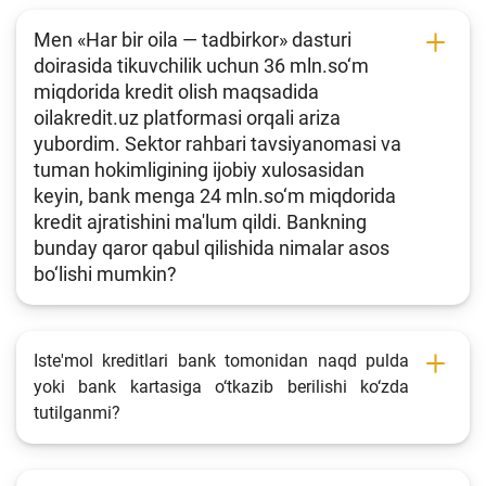
Men «Har bir oila — tadbirkor» dasturi
doirasida tikuvchilik uchun 36 mln.so‘m
miqdorida kredit olish maqsadida
oilakredit.uz platformasi orqali ariza
yubordim. Sektor rahbari tavsiyanomasi va
tuman hokimligining ijobiy xulosasidan
keyin, bank menga 24 mln.so‘m miqdorida
kredit ajratishini ma'lum qildi. Bankning
bunday qaror qabul qilishida nimalar asos
bo‘lishi mumkin?
Iste'mol kreditlari bank tomonidan naqd pulda
yoki bank kartasiga o‘tkazib berilishi ko‘zda
tutilganmi?