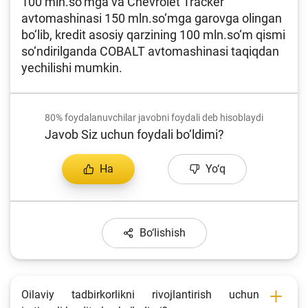
100 mln.so‘mga va Chevrolet Tracker
avtomashinasi 150 mln.so‘mga garovga olingan
bo‘lib, kredit asosiy qarzining 100 mln.so‘m qismi
so‘ndirilganda COBALT avtomashinasi taqiqdan
yechilishi mumkin.
80%
foydalanuvchilar javobni foydali deb hisoblaydi
Javob Siz uchun foydali bo‘ldimi?
Ha
Yo‘q
Bo‘lishish
Oilaviy tadbirkorlikni rivojlantirish uchun