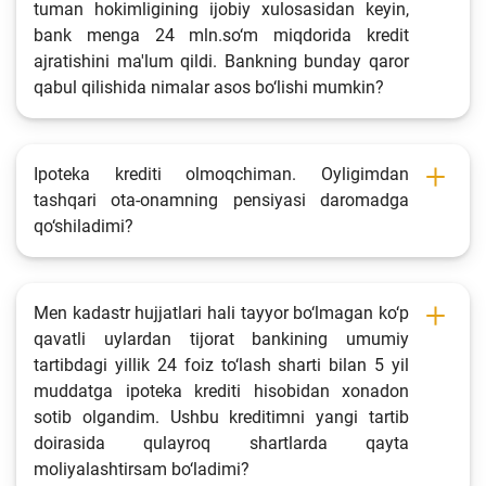
tuman hokimligining ijobiy xulosasidan keyin,
bank menga 24 mln.so‘m miqdorida kredit
ajratishini ma'lum qildi. Bankning bunday qaror
qabul qilishida nimalar asos bo‘lishi mumkin?
Ipoteka krediti olmoqchiman. Oyligimdan
tashqari ota-onamning pensiyasi daromadga
qo‘shiladimi?
Men kadastr hujjatlari hali tayyor bo‘lmagan ko‘p
qavatli uylardan tijorat bankining umumiy
tartibdagi yillik 24 foiz to‘lash sharti bilan 5 yil
muddatga ipoteka krediti hisobidan xonadon
sotib olgandim. Ushbu kreditimni yangi tartib
doirasida qulayroq shartlarda qayta
moliyalashtirsam bo‘ladimi?