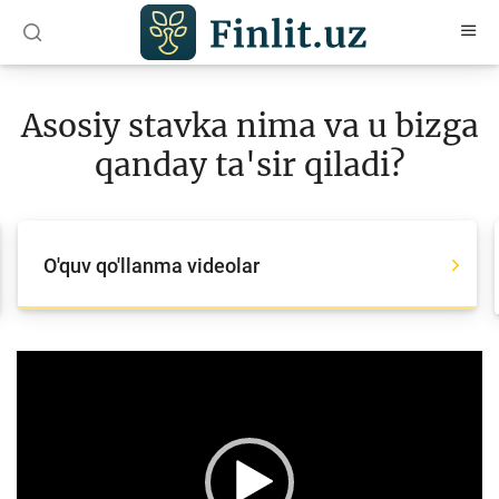
O‘zb
Ўзб
Рус
Asosiy stavka nima va u bizga
Maqolalar
qanday ta'sir qiladi?
O‘quv qo‘llanmalar
Lug‘at
O'quv qo'llanma videolar
Moliyaviy savodxonlik bo‘yicha kitoblar
Video
Video
Player
Loyihalar
Interaktiv xizmatlar
Fotogalereya