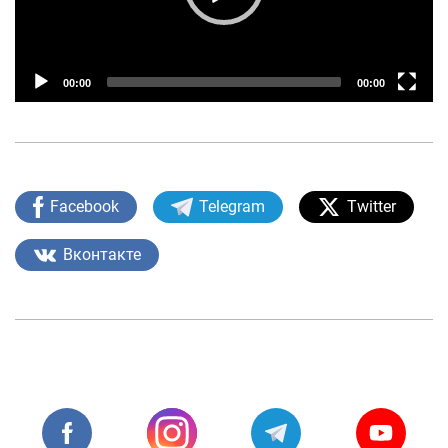
Loyiha haqida
Kengaytirilgan qidiruv
00:00
00:00
Sayt xaritasi
Facebook
Telegram
Twitter
Вконтакте