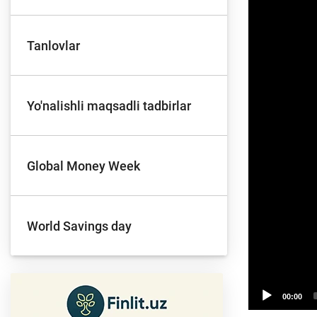
Tanlovlar
To'lov va o'tkazmalar
Mo
Yo'nalishli maqsadli tadbirlar
Ba
Moliyaviy xavfsizlik
is
hu
Global Money Week
Mehnat migrantlari
World Savings day
uchun
00:00