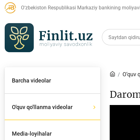
O‘zbekiston Respublikasi Markaziy bankining moliyaviy
Maqolalar
O‘quv 
Barcha videolar
Bank agentlari uchun
P
Daroma
O'quv qo'llanma videolar
Video
Player
Depozit (omonatlar)
Kr
Media-loyihalar