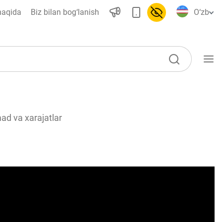
haqida
Biz bilan bog‘lanish
O‘zb
O‘quv qo‘llanmalar
d va xarajatlar
Lug‘at
Moliyaviy savodxonlik bo‘yicha
kitoblar
Video
Loyihalar