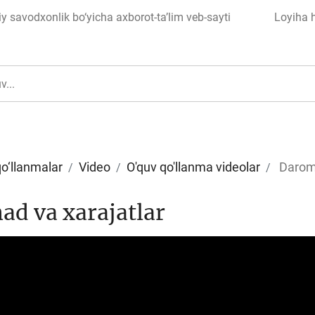
 savodxonlik bo‘yicha axborot-ta’lim veb-sayti
Loyiha 
qo‘llanmalar
Video
O'quv qo'llanma videolar
Daroma
ul
Islom moliyasi
d va xarajatlar
edit
Budjet