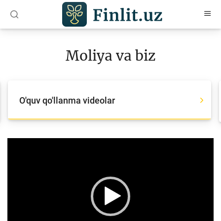
O‘zb
Ўзб
Рус
Moliya va biz
Maqolalar
O‘quv qo‘llanmalar
O'quv qo'llanma videolar
Lug‘at
Moliyaviy savodxonlik bo‘yicha kitoblar
Video
Video
Player
Loyihalar
Interaktiv xizmatlar
Fotogalereya