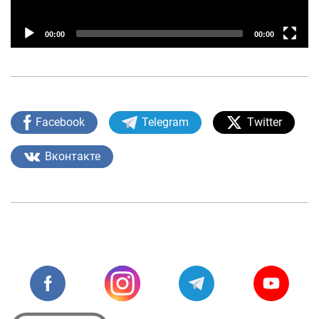
Loyiha haqida
00:00
00:00
Kengaytirilgan qidiruv
Sayt xaritasi
Facebook
Telegram
Twitter
Вконтакте