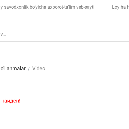
 savodxonlik bo‘yicha axborot-ta’lim veb-sayti
Loyiha 
qo‘llanmalar
Video
ul
Islom moliyasi
 найден!
edit
Budjet