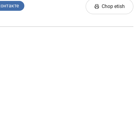
Interaktiv xizmatlar
контакте
Chop etish
Fotogalereya
i va
i
Loyiha haqida
Kengaytirilgan qidiruv
Sayt xaritasi
iznes
nlayn