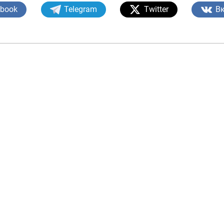
ebook
Telegram
Twitter
В
Pul-kredit siyosat
liya bozori
uning elementlar
nk xizmatlari
Kichik va oʻrta b
te'molchilari
vakillari uchun o
quqlari
oʻquv dastur