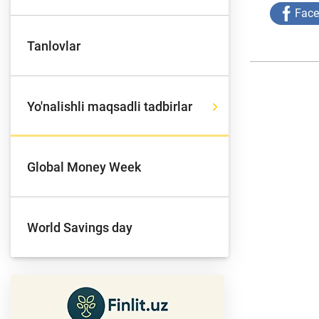
Fac
Tanlovlar
To'lov va o'tkazmalar
Mo
Yo'nalishli maqsadli tadbirlar
Ba
Moliyaviy xavfsizlik
is
hu
Global Money Week
Mehnat migrantlari
World Savings day
uchun