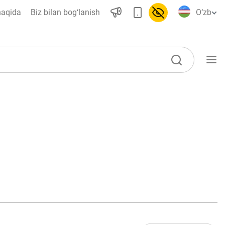
haqida
Biz bilan bog‘lanish
O‘zb
O‘quv qo‘llanmalar
Lug‘at
Moliyaviy savodxonlik bo‘yicha
kitoblar
Video
Loyihalar