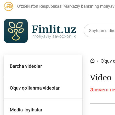
O‘zbekiston Respublikasi Markaziy bankining moliyaviy
Maqolalar
O‘quv 
Barcha videolar
Bank agentlari uchun
P
Video
O'quv qo'llanma videolar
Элемент не
Depozit (omonatlar)
Kr
Media-loyihalar