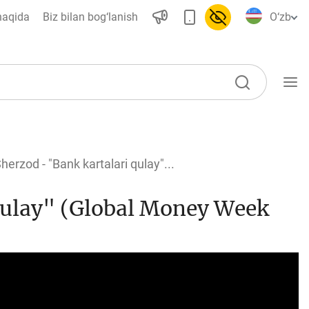
haqida
Biz bilan bog‘lanish
O‘zb
O‘quv qo‘llanmalar
rzod - "Bank kartalari qulay"...
Lug‘at
qulay" (Global Money Week
Moliyaviy savodxonlik bo‘yicha
kitoblar
Video
Loyihalar