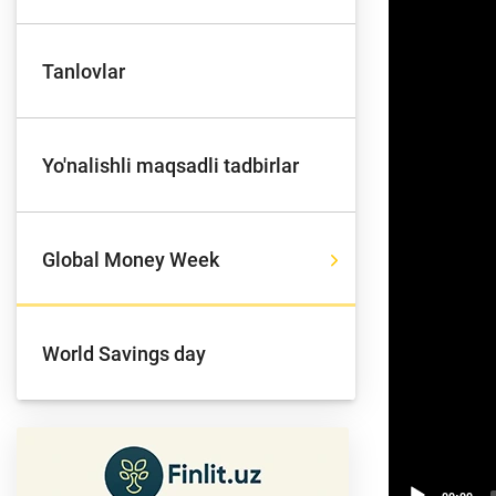
Tanlovlar
To'lov va o'tkazmalar
Mo
Yo'nalishli maqsadli tadbirlar
Ba
Moliyaviy xavfsizlik
is
hu
Global Money Week
Mehnat migrantlari
World Savings day
uchun