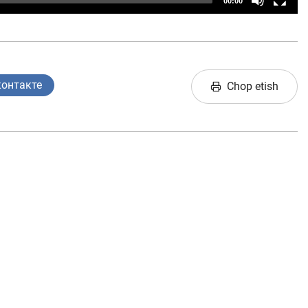
00:00
контакте
Chop etish