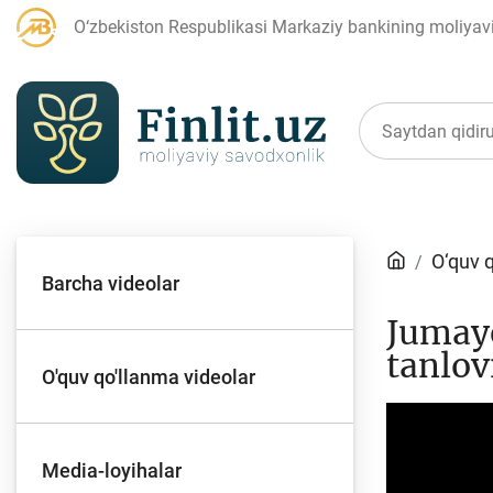
O‘zbekiston Respublikasi Markaziy bankining moliyaviy
Maqolalar
O‘quv 
Barcha videolar
Bank agentlari uchun
P
Jumaye
tanlov
O'quv qo'llanma videolar
Video
Player
Depozit (omonatlar)
Kr
Media-loyihalar