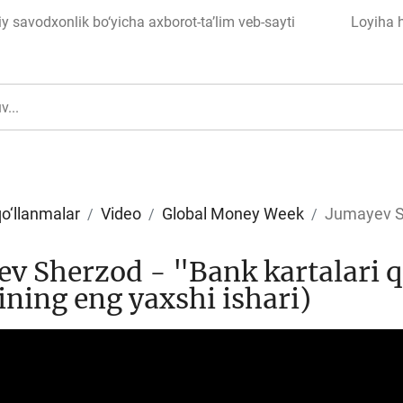
 savodxonlik bo‘yicha axborot-ta’lim veb-sayti
Loyiha 
qo‘llanmalar
Video
Global Money Week
Jumayev She
ul
Islom moliyasi
v Sherzod - "Bank kartalari 
ining eng yaxshi ishari)
edit
Budjet