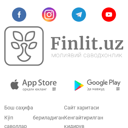
Бош саҳифа
Сайт харитаси
Кўп бериладиган
Кенгайтирилган
саволлар
қидирув