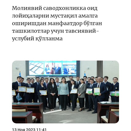
Молиявий саводхонликка оид
лойиҳаларни мустақил амалга
оширишдан манфаатдор бўлган
ташкилотлар учун тавсиявий-
услубий қўлланма
13 Ноя 2023 11:41