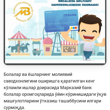
Кейс-чемпионат
Тренинглар ва семинарлар
Finlit.uz янгиликлари
ОАВда лойиҳалар
Ўқув материаллари
Интерактив хизматлар
Фотогалерея
Лойиҳа ҳақида
Болалар ва ёшларнинг молиявий
саводхонлигини оширишга қаратилган кенг
Кенгайтирилган қидирув
кўламли ишлар доирасида Марказий банк
Сайт харитаси
болалар оромгоҳларида ўйин кўринишидаги ўқув
машғулотларини ўтказиш ташаббусини илгари
сурмоқда.