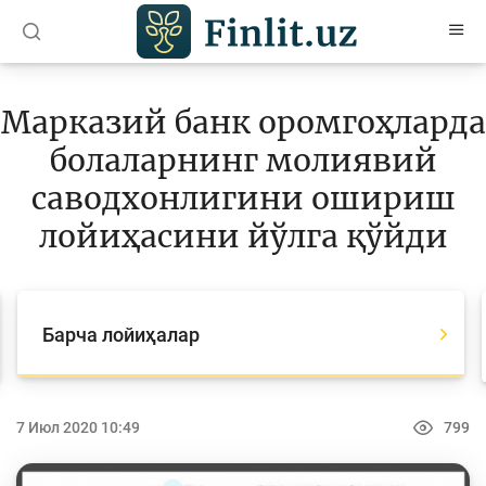
O’zb
Ўзб
Рус
Марказий банк оромгоҳларда
Мақолалар
болаларнинг молиявий
Ўқув қўлланмалар
саводхонлигини ошириш
Лойиҳалар
лойиҳасини йўлга қўйди
Барча лойиҳалар
Global Money Week
Барча лойиҳалар
Танловлар
World Savings day
7 Июл 2020 10:49
799
Олимпиадалар ва чемпионатлар