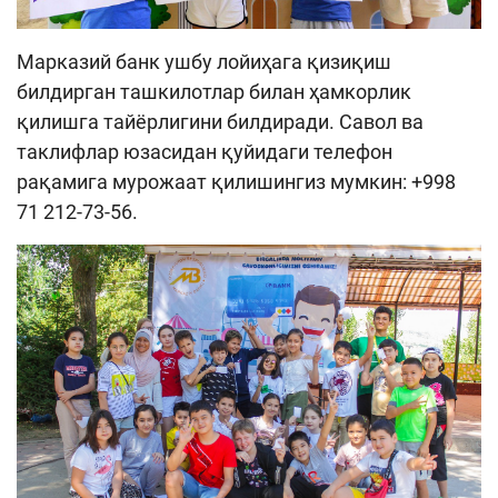
Марказий банк ушбу лойиҳага қизиқиш
билдирган ташкилотлар билан ҳамкорлик
қилишга тайёрлигини билдиради. Савол ва
таклифлар юзасидан қуйидаги телефон
рақамига мурожаат қилишингиз мумкин: +998
71 212-73-56.