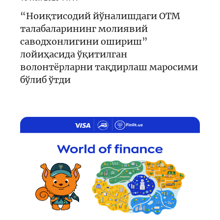
“Ноиқтисодий йўналишдаги ОТМ
талабаларининг молиявий
саводхонлигини ошириш”
лойиҳасида ўқитилган
волонтёрларни тақдирлаш маросими
бўлиб ўтди