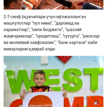
2-7-синф ўқувчилари учун мўлжалланган
машғулотлар “пул нима”, “даромад ва
харажатлар”, “оила бюджети”, “шахсий
жамғармалар”, “кредитлаш”, “суғурта”, “рисклар
ва молиявий хавфсизлик”, “банк картаси” каби
мавзуларни қамраб олди.