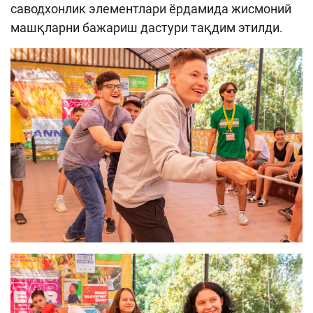
саводхонлик элементлари ёрдамида жисмоний
машқларни бажариш дастури тақдим этилди.