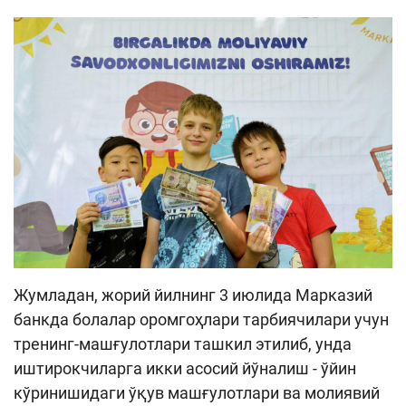
Жумладан, жорий йилнинг 3 июлида Марказий
банкда болалар оромгоҳлари тарбиячилари учун
тренинг-машғулотлари ташкил этилиб, унда
иштирокчиларга икки асосий йўналиш - ўйин
кўринишидаги ўқув машғулотлари ва молиявий