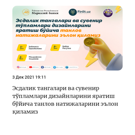
3 Дек 2021 19:11
Эсдалик тангалари ва сувенир
тўпламлари дизайнларини яратиш
бўйича танлов натижаларини эълон
қиламиз