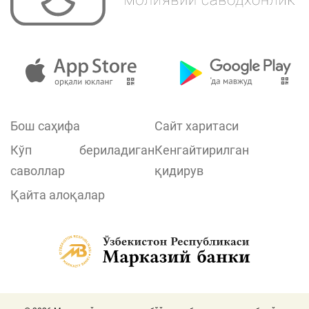
Бош саҳифа
Сайт харитаси
Кўп бериладиган
Кенгайтирилган
саволлар
қидирув
Қайта алоқалар