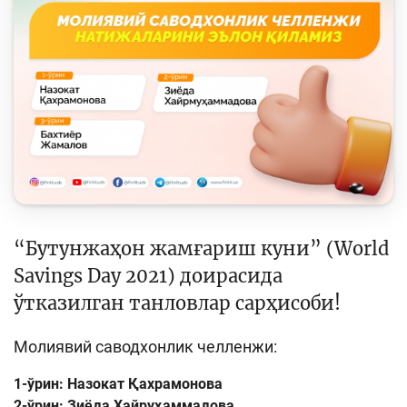
Кейс-чемпионат
Тренинглар ва семинарлар
Finlit.uz янгиликлари
ОАВда лойиҳалар
Ўқув материаллари
Интерактив хизматлар
Фотогалерея
“Бутунжаҳон жамғариш куни” (World
Лойиҳа ҳақида
Savings Day 2021) доирасида
ўтказилган танловлар сарҳисоби!
Кенгайтирилган қидирув
Сайт харитаси
Молиявий саводхонлик челленжи:
1-ўрин: Назокат Қахрамонова
2-ўрин: Зиёда Хайруҳаммадова