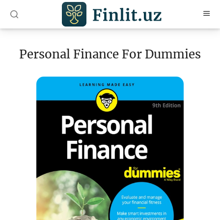
O’zb
Ўзб
Рус
Personal Finance For Dummies
Мақолалар
Ўқув қўлланмалар
Луғат
Молиявий саводхонлик бўйича китоблар
Видео
Лойиҳалар
Интерактив хизматлар
Фотогалерея