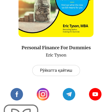
Лойиҳа ҳақида
Кенгайтирилган қидирув
Сайт харитаси
Personal Finance For Dummies
Eric Tyson
Рўйхатга қайтиш