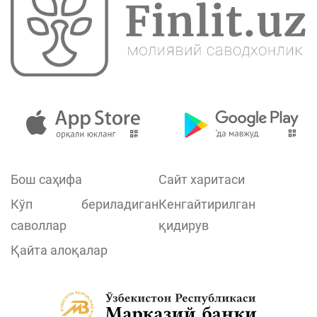
Бош саҳифа
Сайт харитаси
Кўп бериладиган
Кенгайтирилган
саволлар
қидирув
Қайта алоқалар