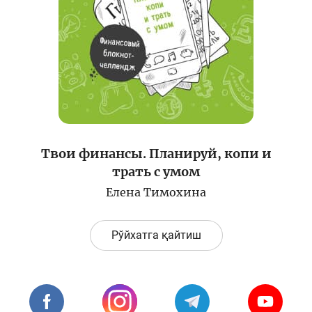
Лойиҳа ҳақида
Кенгайтирилган қидирув
Сайт харитаси
Твои финансы. Планируй, копи и
трать с умом
Елена Тимохина
Рўйхатга қайтиш