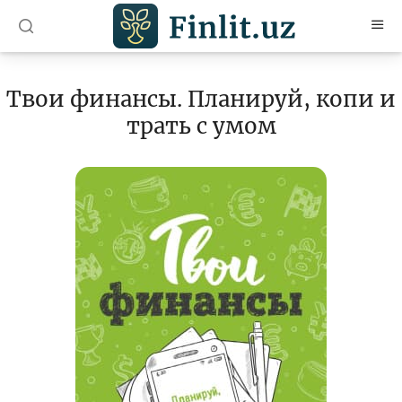
O’zb
Ўзб
Рус
Твои финансы. Планируй, копи и
Мақолалар
трать с умом
Ўқув қўлланмалар
Луғат
Молиявий саводхонлик бўйича китоблар
Видео
Лойиҳалар
Интерактив хизматлар
Фотогалерея