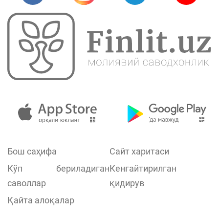
Бош саҳифа
Сайт харитаси
Кўп бериладиган
Кенгайтирилган
саволлар
қидирув
Қайта алоқалар