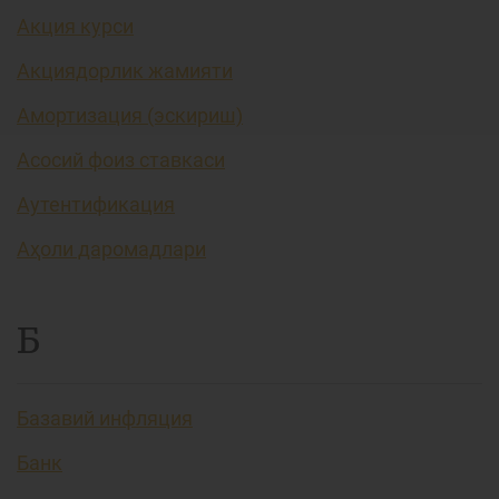
Акция курси
Акциядорлик жамияти
Амортизация (эскириш)
Асосий фоиз ставкаси
Аутентификация
Аҳоли даромадлари
Б
Базавий инфляция
Банк