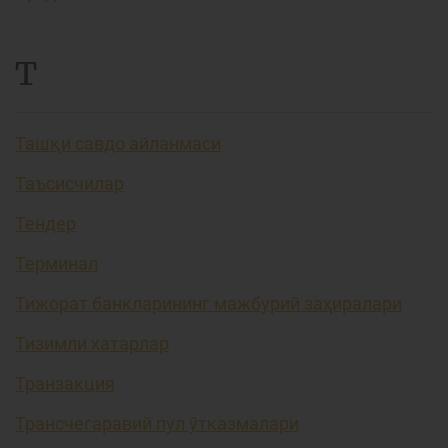
Т
Ташқи савдо айланмаси
Таъсисчилар
Тендер
Терминал
Тижорат банкларининг мажбурий заҳиралари
Тизимли хатарлар
Транзакция
Трансчегаравий пул ўтказмалари