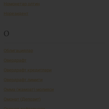
Номонетар олтин
Норезидент
О
Облигациялар
Овердрафт
Овердрафт кредитлари
Овердрафт лимити
Омма (жамоат) молияси
Омонат (Депозит)
Омонат дафтарчаси