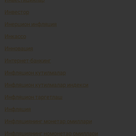
Инвестор
Инерцион инфляция
Инкассо
Инновация
Интернет-банкинг
Инфляцион кутилмалар
Инфляцион кутилмалар индекси
Инфляцион таргетлаш
Инфляция
Инфляциянинг монетар омиллари
Инфляциянинг номонетар омиллари