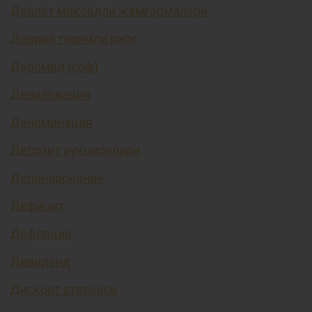
Давлат мақсадли жамғармалари
Даврий тизимли риск
Даромад (соф)
Девальвация
Деноминация
Депозит аукционлари
Депонирование
Дефицит
Дефляция
Дивиденд
Дисконт ставкаси