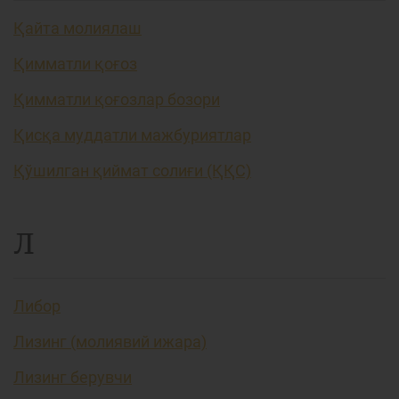
Қайта молиялаш
Қимматли қоғоз
Қимматли қоғозлар бозори
Қисқа муддатли мажбуриятлар
Қўшилган қиймат солиғи (ҚҚС)
Л
Либор
Лизинг (молиявий ижара)
Лизинг берувчи