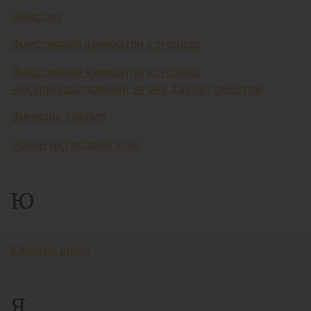
Эмиссия
Эмиссиявий қимматли қоғозлар
Эмиссиявий қимматли қоғозлар
чиқарилишларининг ягона давлат реестри
Эмпирик таҳлил
Эркин иқтисодий зона
Ю
Юридик шахс
Я