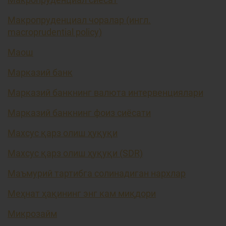
Макропруденциал чоралар (ингл.
macroprudential policy)
Маош
Марказий банк
Марказий банкнинг валюта интервенциялари
Марказий банкнинг фоиз сиёсати
Махсус қарз олиш ҳуқуқи
Махсус қарз олиш ҳуқуқи (SDR)
Маъмурий тартибга солинадиган нархлар
Меҳнат ҳақининг энг кам миқдори
Микрозайм