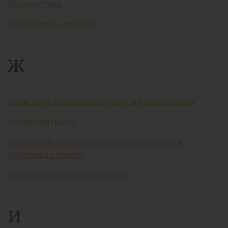
Дисконтлаш
Дисконтлаш сиёсати
Ж
Жамғариб бориладиган пенсия дафтарчаси
Жисмоний шахс
Жисмоний шахсларнинг даромад солиғи
(даромад солиғи)
Жорий операциялар ҳисоби
И