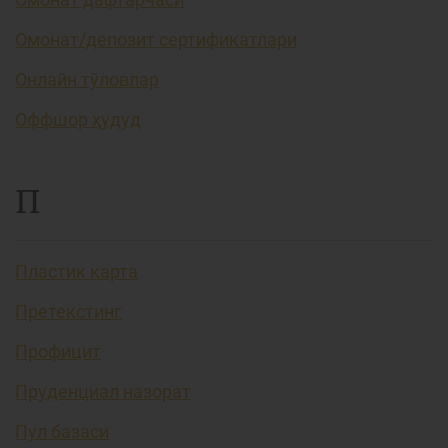
Омонат/депозит сертификатлари
Онлайн тўловлар
Оффшор ҳудуд
П
Пластик карта
Претекстинг
Профицит
Пруденциал назорат
Пул базаси