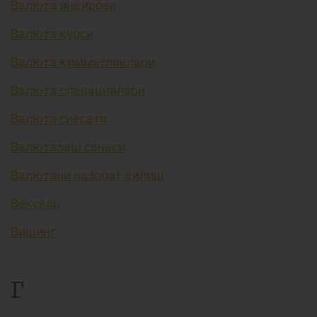
Валюта инқирози
Валюта курси
Валюта қимматликлари
Валюта операциялари
Валюта сиёсати
Валюталаш санаси
Валютани назорат қилиш
Вексель
Вишинг
Г