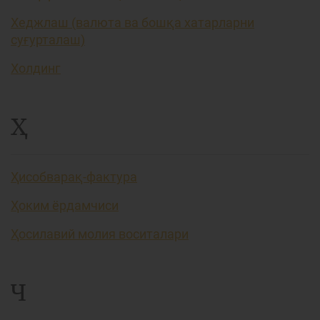
Хеджлаш (валюта ва бошқа хатарларни
суғурталаш)
Холдинг
Ҳ
Ҳисобварақ-фактура
Ҳоким ёрдамчиси
Ҳосилавий молия воситалари
Ч