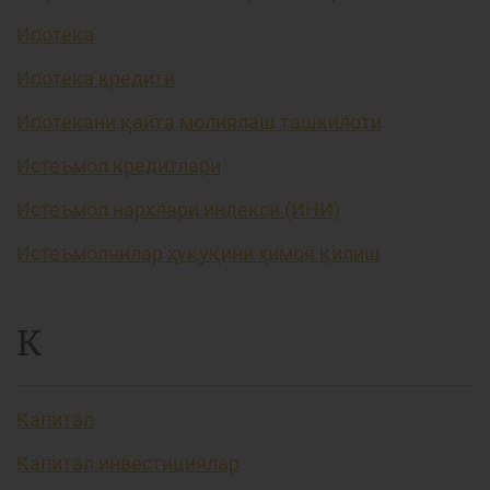
Ипотека
Ипотека кредити
Ипотекани қайта молиялаш ташкилоти
Истеъмол кредитлари
Истеъмол нархлари индекси (ИНИ)
Истеъмолчилар ҳуқуқини ҳимоя қилиш
К
Капитал
Капитал инвестициялар