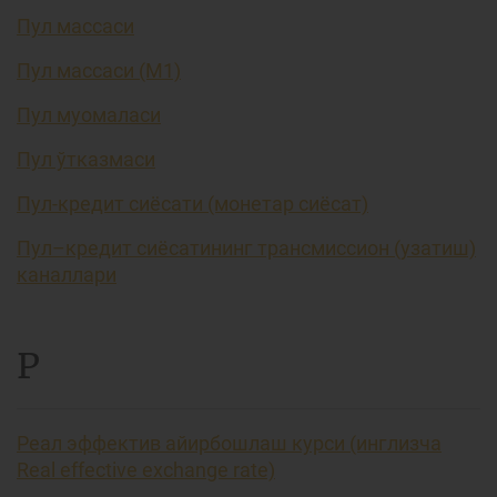
Пул массаси
Пул массаси (М1)
Пул муомаласи
Пул ўтказмаси
Пул-кредит сиёсати (монетар сиёсат)
Пул–кредит сиёсатининг трансмиссион (узатиш)
каналлари
Р
Реал эффектив айирбошлаш курси (инглизча
Real effective exchange rate)