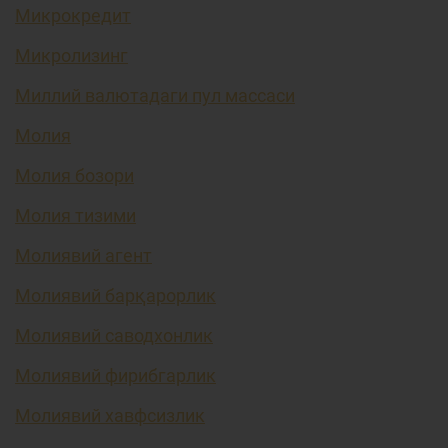
Микрокредит
Микролизинг
Миллий валютадаги пул массаси
Молия
Молия бозори
Молия тизими
Молиявий агент
Молиявий барқарорлик
Молиявий саводхонлик
Молиявий фирибгарлик
Молиявий хавфсизлик