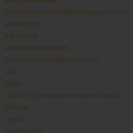
Солиқ тўловчининг иденфикация рақами (СТИР)
Соф кредитор
Соф қарздор
Соф очиқ валюта мавқеи
Сохталаштириш (Қалбакилаштириш)
СПОТ
Ссуда
Стресс–тест ўтказиш (инглизча stress testing)
Субсидия
Суғурта
Суғурта полиси