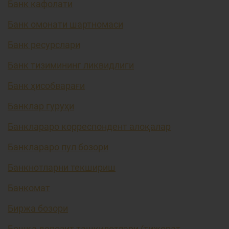
Банк кафолати
Банк омонати шартномаси
Банк ресурслари
Банк тизимининг ликвидлиги
Банк ҳисобварағи
Банклар гуруҳи
Банклараро корреспондент алоқалар
Банклараро пул бозори
Банкнотларни текшириш
Банкомат
Биржа бозори
Бошқа депозит ташкилотлари (тижорат