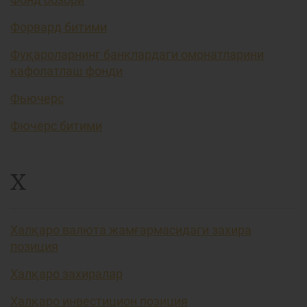
Форвард битими
Фуқароларнинг банклардаги омонатларини
кафолатлаш фонди
Фьючерс
Фючерс битими
Х
Халқаро валюта жамғармасидаги захира
позиция
Халқаро захиралар
Халқаро инвестицион позиция