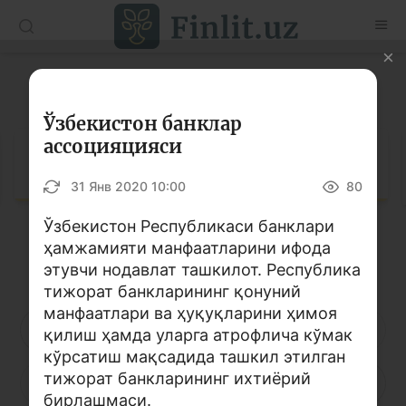
O’zb
Ўзб
Рус
Луғат
Мақолалар
Ўзбекистон банклар
ассоцияцияси
Ўқув қўлланмалар
Луғат
31 Янв 2020 10:00
80
Луғат
Ўзбекистон Республикаси банклари
Молиявий саводхонлик бўйича китоблар
ҳамжамияти манфаатларини ифода
Кирилл алифбоси
Лотин алифбоси
Видео
этувчи нодавлат ташкилот. Республика
тижорат банкларининг қонуний
манфаатлари ва ҳуқуқларини ҳимоя
Лойиҳалар
А
Б
В
Г
Ғ
Д
Е
қилиш ҳамда уларга атрофлича кўмак
кўрсатиш мақсадида ташкил этилган
Интерактив хизматлар
тижорат банкларининг ихтиёрий
Ё
Ж
З
И
Й
К
Қ
Фотогалерея
бирлашмаси.