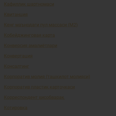
Кафиллик шартномаси
Квитанция
Кенг маънодаги пул массаси (М2)
Кобейджинговая карта
Конверсия амалиётлари
Конвертация
Консалтинг
Корпоратив молия (ташкилот молияси)
Корпоратив пластик карточкаси
Корреспондент ҳисобварақ
Котировка