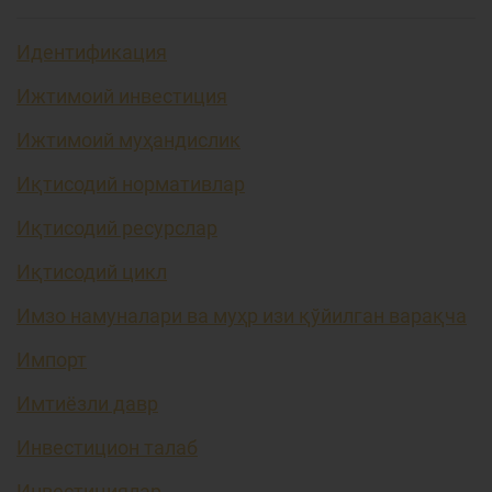
Идентификация
Ижтимоий инвестиция
Ижтимоий муҳандислик
Иқтисодий нормативлар
Иқтисодий ресурслар
Иқтисодий цикл
Имзо намуналари ва муҳр изи қўйилган варақча
Импорт
Имтиёзли давр
Инвестицион талаб
Инвестициялар