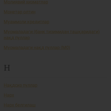
Молиявий хизматлар
Монетар олтин
Муаммоли кредитлар
Муомаладаги (банк тизимидан ташқаридаги)
нақд пуллар
Муомаладаги нақд пуллар (М0)
Н
Нақдсиз пуллар
Нарх
Нарх белгилаш