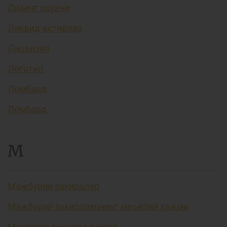
Лизинг олувчи
Ликвид активлар
Лицензия
Логотип
Ломбард
Ломбард
М
Мажбурий захиралар
Мажбурий захираларнинг меъёрий ҳажми
Макропруденциал сиёсат