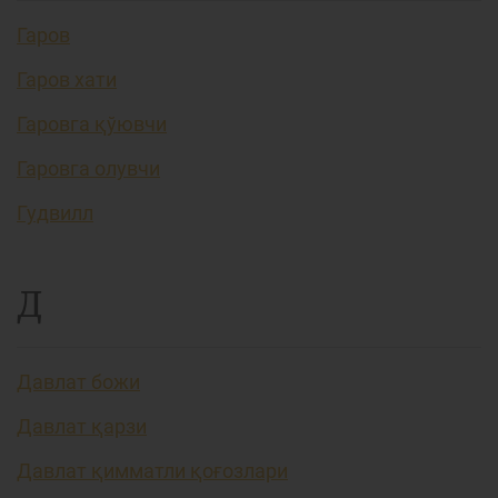
Гаров
Гаров хати
Гаровга қўювчи
Гаровга олувчи
Гудвилл
Д
Давлат божи
Давлат қарзи
Давлат қимматли қоғозлари