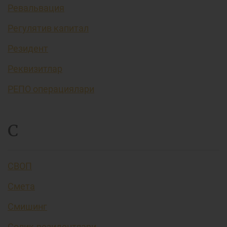
Ревальвация
Регулятив капитал
Резидент
Реквизитлар
РЕПО операциялари
С
СВОП
Смета
Смишинг
Солиқ резидентлари