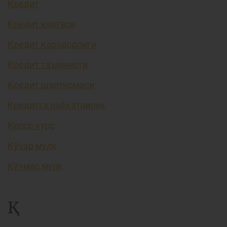
Кредит
Кредит картаси
Кредит қарздорлиги
Кредит таъминоти
Кредит шартномаси
Кредитга лаёқатлилик
Кросс-курс
Кўчар мулк
Кўчмас мулк
Қ