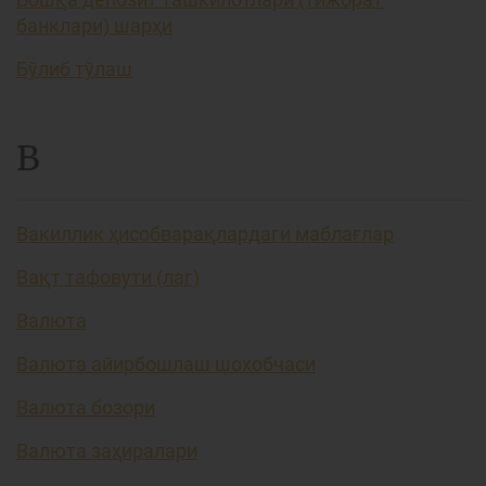
банклари) шарҳи
Бўлиб тўлаш
В
Вакиллик ҳисобварақлардаги маблағлар
Вақт тафовути (лаг)
Валюта
Валюта айирбошлаш шохобчаси
Валюта бозори
Валюта заҳиралари