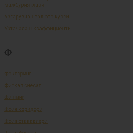
мажбуриятлари
Ўзгарувчан валюта курси
Ўртачалаш коэффициенти
Ф
Факторинг
Фискал сиёсат
Фишинг
Фоиз коридори
Фоиз ставкалари
Фонд бозори