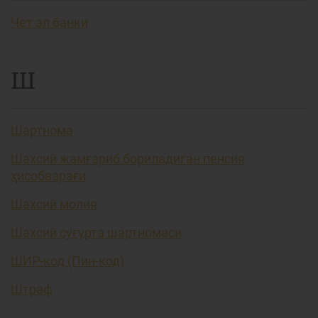
Чет эл банки
Ш
Шартнома
Шахсий жамғариб бориладиган пенсия
ҳисобварағи
Шахсий молия
Шахсий суғурта шартномаси
ШИР-код (Пин-код)
Штраф