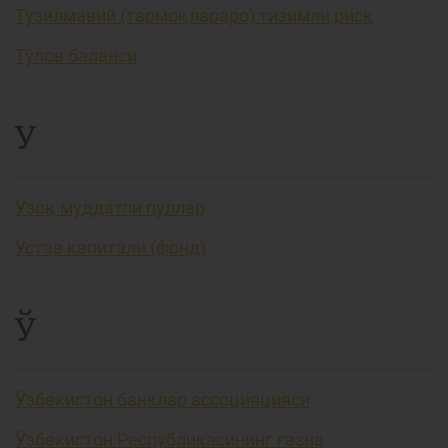
Тузилмавий (тармоқлараро) тизимли риск
Тўлов баланси
У
Узоқ муддатли пуллар
Устав капитали (фонд)
Ў
Ўзбекистон банклар ассоцияцияси
Ўзбекистон Республикасининг ғазна