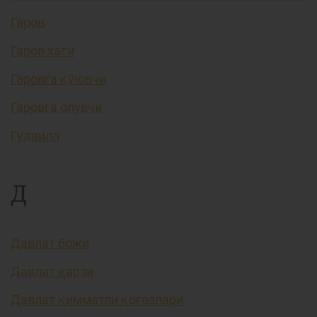
Гаров
Гаров хати
Гаровга қўювчи
Гаровга олувчи
Гудвилл
Д
Давлат божи
Давлат қарзи
Давлат қимматли қоғозлари