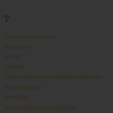
Т
Ташқи савдо айланмаси
Таъсисчилар
Тендер
Терминал
Тижорат банкларининг мажбурий заҳиралари
Тизимли хатарлар
Транзакция
Трансчегаравий пул ўтказмалари