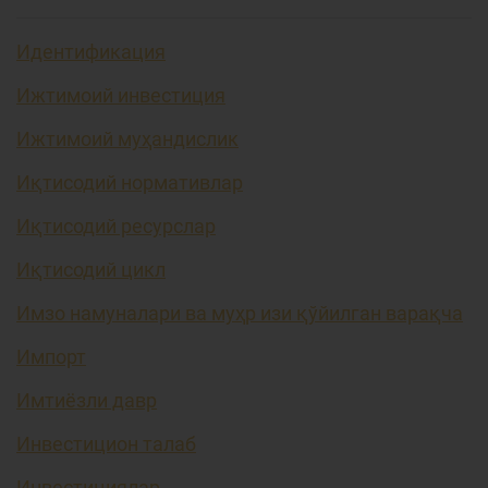
Идентификация
Ижтимоий инвестиция
Ижтимоий муҳандислик
Иқтисодий нормативлар
Иқтисодий ресурслар
Иқтисодий цикл
Имзо намуналари ва муҳр изи қўйилган варақча
Импорт
Имтиёзли давр
Инвестицион талаб
Инвестициялар