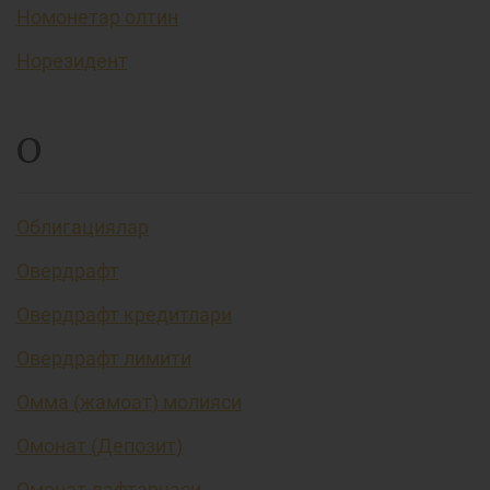
Номонетар олтин
Норезидент
О
Облигациялар
Овердрафт
Овердрафт кредитлари
Овердрафт лимити
Омма (жамоат) молияси
Омонат (Депозит)
Омонат дафтарчаси