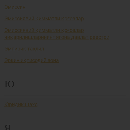
Эмиссия
Эмиссиявий қимматли қоғозлар
Эмиссиявий қимматли қоғозлар
чиқарилишларининг ягона давлат реестри
Эмпирик таҳлил
Эркин иқтисодий зона
Ю
Юридик шахс
Я