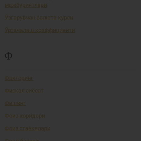
мажбуриятлари
Ўзгарувчан валюта курси
Ўртачалаш коэффициенти
Ф
Факторинг
Фискал сиёсат
Фишинг
Фоиз коридори
Фоиз ставкалари
Фонд бозори