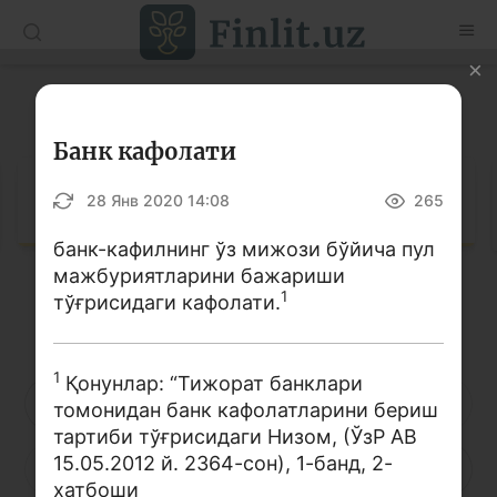
O’zb
Ўзб
Рус
Луғат
Мақолалар
Банк кафолати
Ўқув қўлланмалар
Луғат
28 Янв 2020 14:08
265
Луғат
банк-кафилнинг ўз мижози бўйича пул
мажбуриятларини бажариши
Молиявий саводхонлик бўйича китоблар
1
тўғрисидаги кафолати.
Кирилл алифбоси
Лотин алифбоси
Видео
1
Қонунлар: “Тижорат банклари
Лойиҳалар
А
Б
В
Г
Ғ
Д
Е
томонидан банк кафолатларини бериш
тартиби тўғрисидаги Низом, (ЎзР АВ
Интерактив хизматлар
15.05.2012 й. 2364-сон), 1-банд, 2-
Ё
Ж
З
И
Й
К
Қ
Фотогалерея
хатбоши