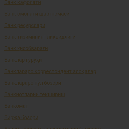
Банк кафолати
Банк омонати шартномаси
Банк ресурслари
Банк тизимининг ликвидлиги
Банк ҳисобварағи
Банклар гуруҳи
Банклараро корреспондент алоқалар
Банклараро пул бозори
Банкнотларни текшириш
Банкомат
Биржа бозори
Бошқа депозит ташкилотлари (тижорат