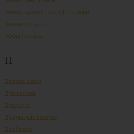
Омонат/депозит сертификатлари
Онлайн тўловлар
Оффшор ҳудуд
П
Пластик карта
Претекстинг
Профицит
Пруденциал назорат
Пул базаси