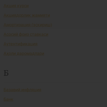
Акция курси
Акциядорлик жамияти
Амортизация (эскириш)
Асосий фоиз ставкаси
Аутентификация
Аҳоли даромадлари
Б
Базавий инфляция
Банк