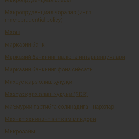
Макропруденциал чоралар (ингл.
macroprudential policy)
Маош
Марказий банк
Марказий банкнинг валюта интервенциялари
Марказий банкнинг фоиз сиёсати
Махсус қарз олиш ҳуқуқи
Махсус қарз олиш ҳуқуқи (SDR)
Маъмурий тартибга солинадиган нархлар
Меҳнат ҳақининг энг кам миқдори
Микрозайм