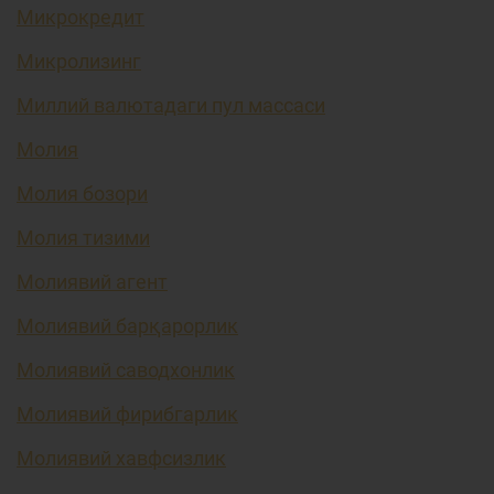
Микрокредит
Микролизинг
Миллий валютадаги пул массаси
Молия
Молия бозори
Молия тизими
Молиявий агент
Молиявий барқарорлик
Молиявий саводхонлик
Молиявий фирибгарлик
Молиявий хавфсизлик