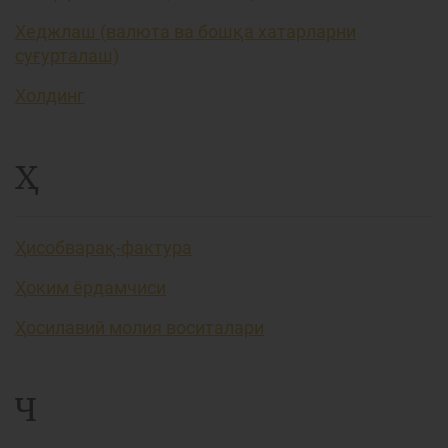
Хеджлаш (валюта ва бошқа хатарларни
суғурталаш)
Холдинг
Ҳ
Ҳисобварақ-фактура
Ҳоким ёрдамчиси
Ҳосилавий молия воситалари
Ч