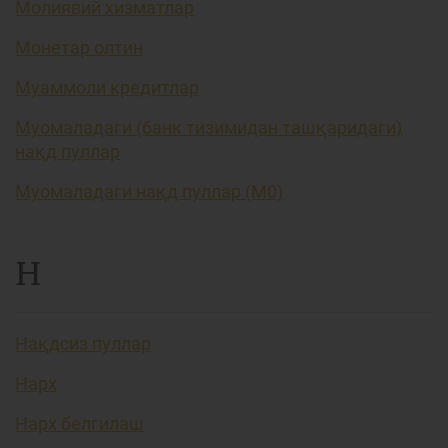
Молиявий хизматлар
Монетар олтин
Муаммоли кредитлар
Муомаладаги (банк тизимидан ташқаридаги)
нақд пуллар
Муомаладаги нақд пуллар (М0)
Н
Нақдсиз пуллар
Нарх
Нарх белгилаш