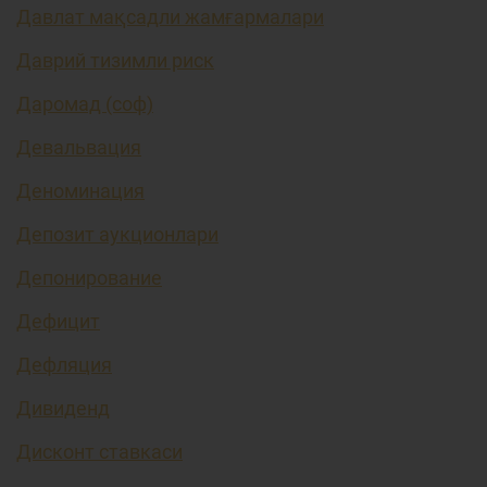
Давлат мақсадли жамғармалари
Даврий тизимли риск
Даромад (соф)
Девальвация
Деноминация
Депозит аукционлари
Депонирование
Дефицит
Дефляция
Дивиденд
Дисконт ставкаси