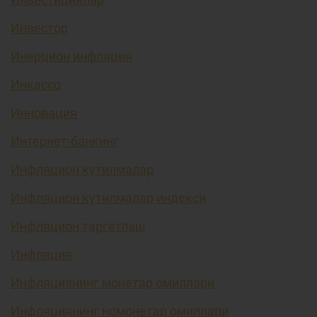
Инвестор
Инерцион инфляция
Инкассо
Инновация
Интернет-банкинг
Инфляцион кутилмалар
Инфляцион кутилмалар индекси
Инфляцион таргетлаш
Инфляция
Инфляциянинг монетар омиллари
Инфляциянинг номонетар омиллари