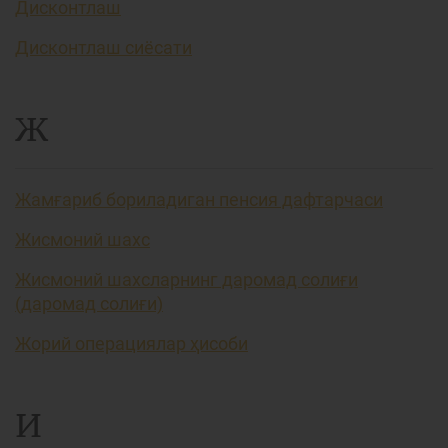
Дисконтлаш
Дисконтлаш сиёсати
Ж
Жамғариб бориладиган пенсия дафтарчаси
Жисмоний шахс
Жисмоний шахсларнинг даромад солиғи
(даромад солиғи)
Жорий операциялар ҳисоби
И