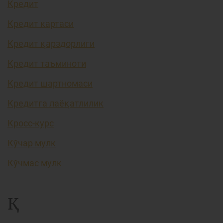
Кредит
Кредит картаси
Кредит қарздорлиги
Кредит таъминоти
Кредит шартномаси
Кредитга лаёқатлилик
Кросс-курс
Кўчар мулк
Кўчмас мулк
Қ