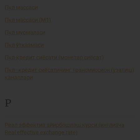
Пул массаси
Пул массаси (М1)
Пул муомаласи
Пул ўтказмаси
Пул-кредит сиёсати (монетар сиёсат)
Пул–кредит сиёсатининг трансмиссион (узатиш)
каналлари
Р
Реал эффектив айирбошлаш курси (инглизча
Real effective exchange rate)