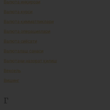
Валюта инқирози
Валюта курси
Валюта қимматликлари
Валюта операциялари
Валюта сиёсати
Валюталаш санаси
Валютани назорат қилиш
Вексель
Вишинг
Г