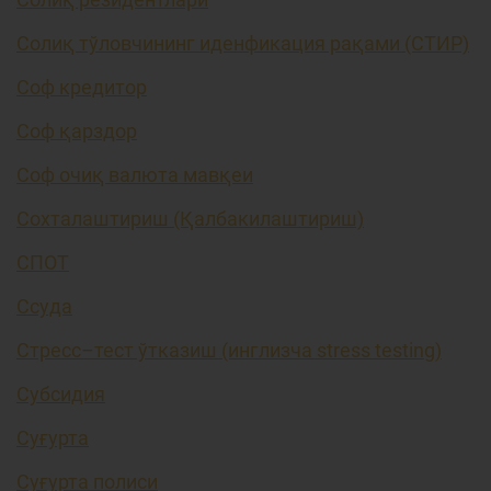
Солиқ тўловчининг иденфикация рақами (СТИР)
Соф кредитор
Соф қарздор
Соф очиқ валюта мавқеи
Сохталаштириш (Қалбакилаштириш)
СПОТ
Ссуда
Стресс–тест ўтказиш (инглизча stress testing)
Субсидия
Суғурта
Суғурта полиси