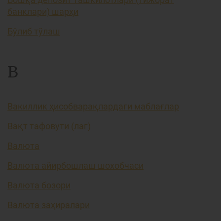
банклари) шарҳи
Бўлиб тўлаш
В
Вакиллик ҳисобварақлардаги маблағлар
Вақт тафовути (лаг)
Валюта
Валюта айирбошлаш шохобчаси
Валюта бозори
Валюта заҳиралари