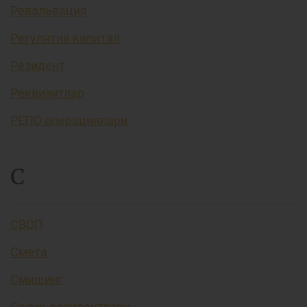
Ревальвация
Регулятив капитал
Резидент
Реквизитлар
РЕПО операциялари
С
СВОП
Смета
Смишинг
Солиқ резидентлари