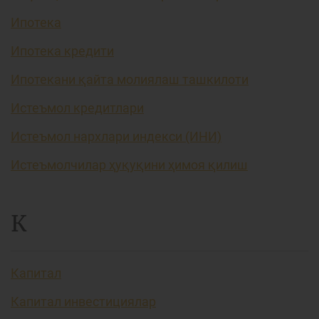
Ипотека
Ипотека кредити
Ипотекани қайта молиялаш ташкилоти
Истеъмол кредитлари
Истеъмол нархлари индекси (ИНИ)
Истеъмолчилар ҳуқуқини ҳимоя қилиш
К
Капитал
Капитал инвестициялар