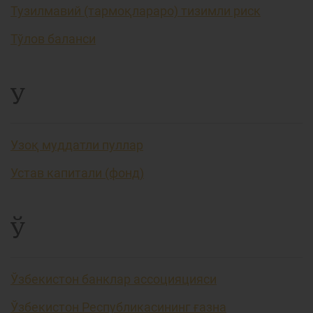
Тузилмавий (тармоқлараро) тизимли риск
Тўлов баланси
У
Узоқ муддатли пуллар
Устав капитали (фонд)
Ў
Ўзбекистон банклар ассоцияцияси
Ўзбекистон Республикасининг ғазна