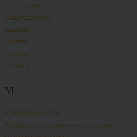
Лизинг олувчи
Ликвид активлар
Лицензия
Логотип
Ломбард
Ломбард
М
Мажбурий захиралар
Мажбурий захираларнинг меъёрий ҳажми
Макропруденциал сиёсат