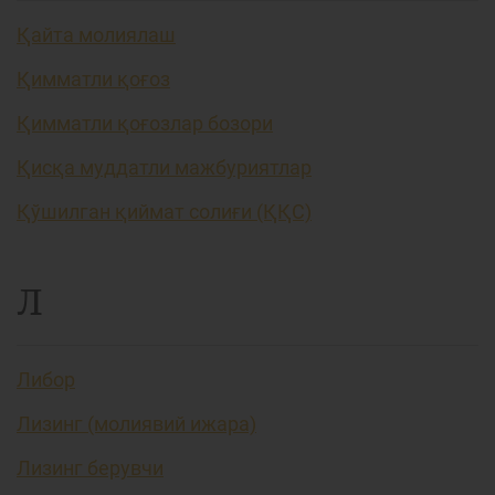
Қайта молиялаш
Қимматли қоғоз
Қимматли қоғозлар бозори
Қисқа муддатли мажбуриятлар
Қўшилган қиймат солиғи (ҚҚС)
Л
Либор
Лизинг (молиявий ижара)
Лизинг берувчи