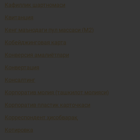
Кафиллик шартномаси
Квитанция
Кенг маънодаги пул массаси (М2)
Кобейджинговая карта
Конверсия амалиётлари
Конвертация
Консалтинг
Корпоратив молия (ташкилот молияси)
Корпоратив пластик карточкаси
Корреспондент ҳисобварақ
Котировка