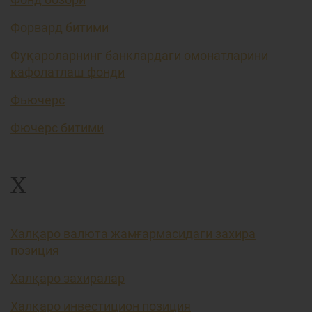
Форвард битими
Фуқароларнинг банклардаги омонатларини
кафолатлаш фонди
Фьючерс
Фючерс битими
Х
Халқаро валюта жамғармасидаги захира
позиция
Халқаро захиралар
Халқаро инвестицион позиция