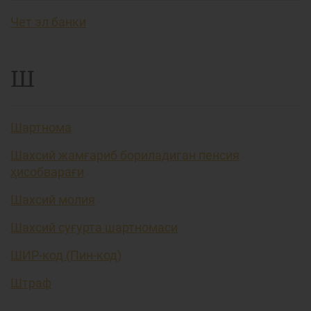
Чет эл банки
Ш
Шартнома
Шахсий жамғариб бориладиган пенсия
ҳисобварағи
Шахсий молия
Шахсий суғурта шартномаси
ШИР-код (Пин-код)
Штраф