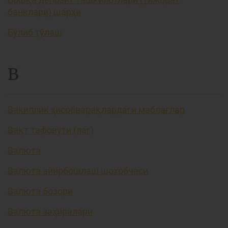
банклари) шарҳи
Бўлиб тўлаш
В
Вакиллик ҳисобварақлардаги маблағлар
Вақт тафовути (лаг)
Валюта
Валюта айирбошлаш шохобчаси
Валюта бозори
Валюта заҳиралари