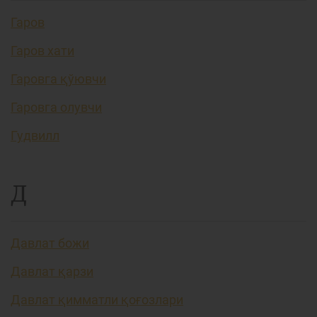
Гаров
Гаров хати
Гаровга қўювчи
Гаровга олувчи
Гудвилл
Д
Давлат божи
Давлат қарзи
Давлат қимматли қоғозлари