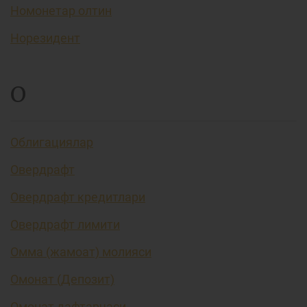
Номонетар олтин
Норезидент
О
Облигациялар
Овердрафт
Овердрафт кредитлари
Овердрафт лимити
Омма (жамоат) молияси
Омонат (Депозит)
Омонат дафтарчаси