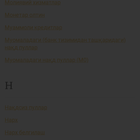
Молиявий хизматлар
Монетар олтин
Муаммоли кредитлар
Муомаладаги (банк тизимидан ташқаридаги)
нақд пуллар
Муомаладаги нақд пуллар (М0)
Н
Нақдсиз пуллар
Нарх
Нарх белгилаш