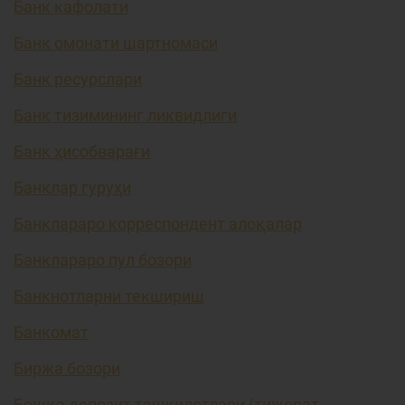
Банк кафолати
Банк омонати шартномаси
Банк ресурслари
Банк тизимининг ликвидлиги
Банк ҳисобварағи
Банклар гуруҳи
Банклараро корреспондент алоқалар
Банклараро пул бозори
Банкнотларни текшириш
Банкомат
Биржа бозори
Бошқа депозит ташкилотлари (тижорат