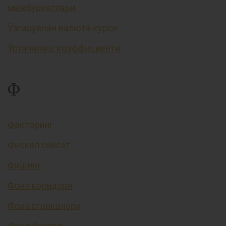
мажбуриятлари
Ўзгарувчан валюта курси
Ўртачалаш коэффициенти
Ф
Факторинг
Фискал сиёсат
Фишинг
Фоиз коридори
Фоиз ставкалари
Фонд бозори