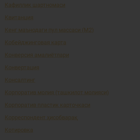
Кафиллик шартномаси
Квитанция
Кенг маънодаги пул массаси (М2)
Кобейджинговая карта
Конверсия амалиётлари
Конвертация
Консалтинг
Корпоратив молия (ташкилот молияси)
Корпоратив пластик карточкаси
Корреспондент ҳисобварақ
Котировка