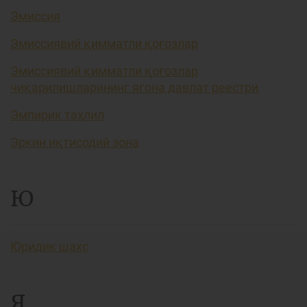
Эмиссия
Эмиссиявий қимматли қоғозлар
Эмиссиявий қимматли қоғозлар
чиқарилишларининг ягона давлат реестри
Эмпирик таҳлил
Эркин иқтисодий зона
Ю
Юридик шахс
Я