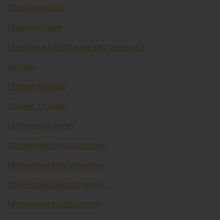
Микрокредит
Микролизинг
Миллий валютадаги пул массаси
Молия
Молия бозори
Молия тизими
Молиявий агент
Молиявий барқарорлик
Молиявий саводхонлик
Молиявий фирибгарлик
Молиявий хавфсизлик