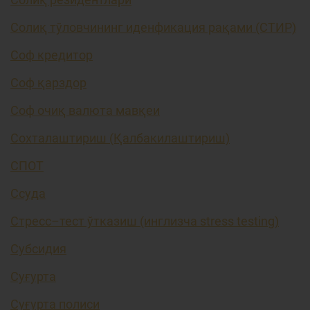
Солиқ тўловчининг иденфикация рақами (СТИР)
Соф кредитор
Соф қарздор
Соф очиқ валюта мавқеи
Сохталаштириш (Қалбакилаштириш)
СПОТ
Ссуда
Стресс–тест ўтказиш (инглизча stress testing)
Субсидия
Суғурта
Суғурта полиси