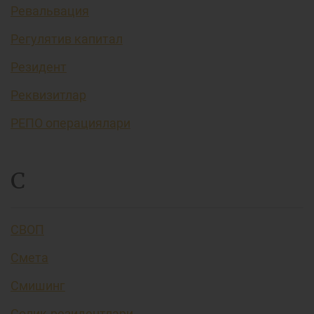
Ревальвация
Регулятив капитал
Резидент
Реквизитлар
РЕПО операциялари
С
СВОП
Смета
Смишинг
Солиқ резидентлари