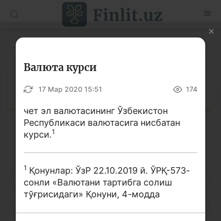
O’zb
Ўзб
Рус
Луғат
Мақолалар
Валюта курси
Ўқув қўлланмалар
Луғат
17 Мар 2020 15:51
174
Луғат
чет эл валютасининг Ўзбекистон
Республикаси валютасига нисбатан
Молиявий саводхонлик бўйича китоблар
1
курси.
Кирилл алифбоси
Лотин алифбоси
Видео
1
Қонунлар: ЎзР 22.10.2019 й. ЎРҚ-573-
Лойиҳалар
А
Б
В
Г
Ғ
Д
Е
сонли «Валютани тартибга солиш
тўғрисидаги» Қонуни, 4-модда
Интерактив хизматлар
Ё
Ж
З
И
Й
К
Қ
Фотогалерея