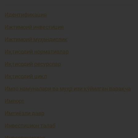
Идентификация
Ижтимоий инвестиция
Ижтимоий муҳандислик
Иқтисодий нормативлар
Иқтисодий ресурслар
Иқтисодий цикл
Имзо намуналари ва муҳр изи қўйилган варақча
Импорт
Имтиёзли давр
Инвестицион талаб
Инвестициялар