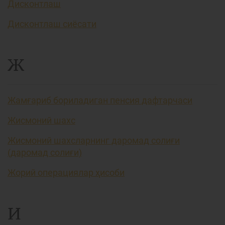
Дисконтлаш
Дисконтлаш сиёсати
Ж
Жамғариб бориладиган пенсия дафтарчаси
Жисмоний шахс
Жисмоний шахсларнинг даромад солиғи
(даромад солиғи)
Жорий операциялар ҳисоби
И