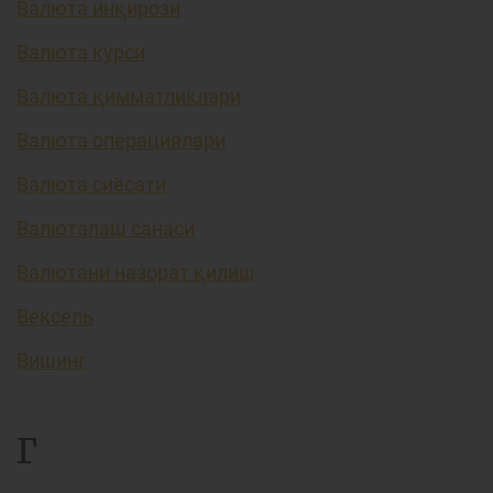
Валюта инқирози
Валюта курси
Валюта қимматликлари
Валюта операциялари
Валюта сиёсати
Валюталаш санаси
Валютани назорат қилиш
Вексель
Вишинг
Г