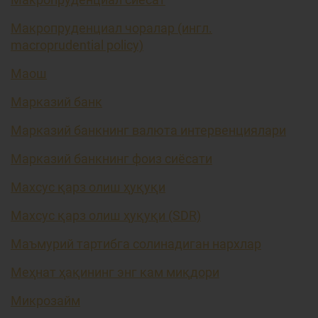
Макропруденциал чоралар (ингл.
macroprudential policy)
Маош
Марказий банк
Марказий банкнинг валюта интервенциялари
Марказий банкнинг фоиз сиёсати
Махсус қарз олиш ҳуқуқи
Махсус қарз олиш ҳуқуқи (SDR)
Маъмурий тартибга солинадиган нархлар
Меҳнат ҳақининг энг кам миқдори
Микрозайм