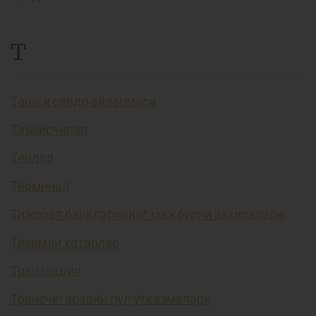
Т
Ташқи савдо айланмаси
Таъсисчилар
Тендер
Терминал
Тижорат банкларининг мажбурий заҳиралари
Тизимли хатарлар
Транзакция
Трансчегаравий пул ўтказмалари