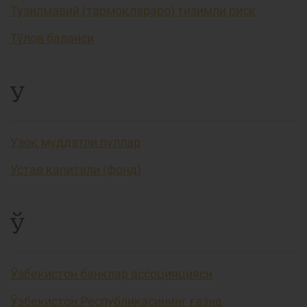
Тузилмавий (тармоқлараро) тизимли риск
Тўлов баланси
У
Узоқ муддатли пуллар
Устав капитали (фонд)
Ў
Ўзбекистон банклар ассоцияцияси
Ўзбекистон Республикасининг ғазна