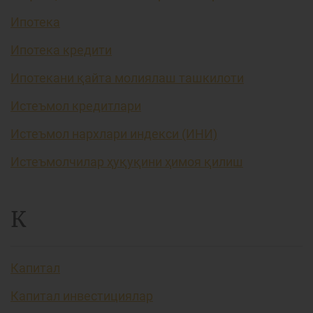
Ипотека
Ипотека кредити
Ипотекани қайта молиялаш ташкилоти
Истеъмол кредитлари
Истеъмол нархлари индекси (ИНИ)
Истеъмолчилар ҳуқуқини ҳимоя қилиш
К
Капитал
Капитал инвестициялар