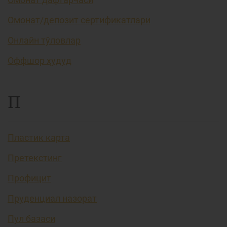
Омонат/депозит сертификатлари
Онлайн тўловлар
Оффшор ҳудуд
П
Пластик карта
Претекстинг
Профицит
Пруденциал назорат
Пул базаси