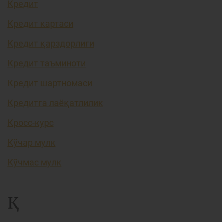
Кредит
Кредит картаси
Кредит қарздорлиги
Кредит таъминоти
Кредит шартномаси
Кредитга лаёқатлилик
Кросс-курс
Кўчар мулк
Кўчмас мулк
Қ