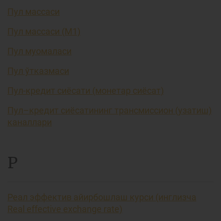
Пул массаси
Пул массаси (М1)
Пул муомаласи
Пул ўтказмаси
Пул-кредит сиёсати (монетар сиёсат)
Пул–кредит сиёсатининг трансмиссион (узатиш)
каналлари
Р
Реал эффектив айирбошлаш курси (инглизча
Real effective exchange rate)