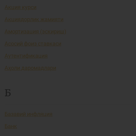
Акция курси
Акциядорлик жамияти
Амортизация (эскириш)
Асосий фоиз ставкаси
Аутентификация
Аҳоли даромадлари
Б
Базавий инфляция
Банк