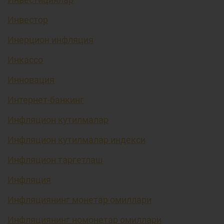
Инвестор
Инерцион инфляция
Инкассо
Инновация
Интернет-банкинг
Инфляцион кутилмалар
Инфляцион кутилмалар индекси
Инфляцион таргетлаш
Инфляция
Инфляциянинг монетар омиллари
Инфляциянинг номонетар омиллари