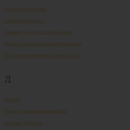
Қайта молиялаш
Қимматли қоғоз
Қимматли қоғозлар бозори
Қисқа муддатли мажбуриятлар
Қўшилган қиймат солиғи (ҚҚС)
Л
Либор
Лизинг (молиявий ижара)
Лизинг берувчи