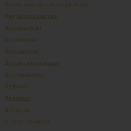
Давлат мақсадли жамғармалари
Даврий тизимли риск
Даромад (соф)
Девальвация
Деноминация
Депозит аукционлари
Депонирование
Дефицит
Дефляция
Дивиденд
Дисконт ставкаси