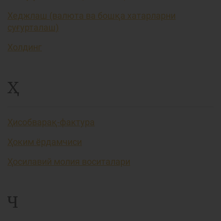
Хеджлаш (валюта ва бошқа хатарларни
суғурталаш)
Холдинг
Ҳ
Ҳисобварақ-фактура
Ҳоким ёрдамчиси
Ҳосилавий молия воситалари
Ч