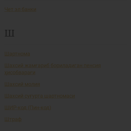
Чет эл банки
Ш
Шартнома
Шахсий жамғариб бориладиган пенсия
ҳисобварағи
Шахсий молия
Шахсий суғурта шартномаси
ШИР-код (Пин-код)
Штраф