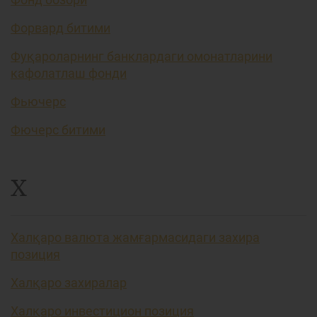
Форвард битими
Фуқароларнинг банклардаги омонатларини
кафолатлаш фонди
Фьючерс
Фючерс битими
Х
Халқаро валюта жамғармасидаги захира
позиция
Халқаро захиралар
Халқаро инвестицион позиция