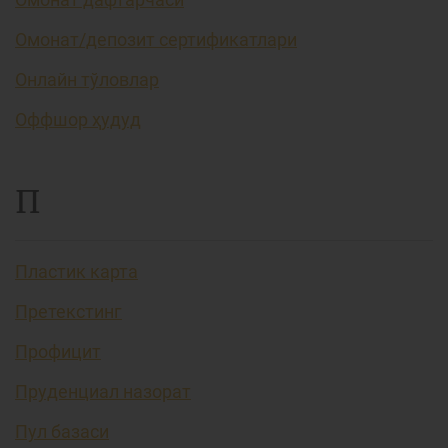
Омонат/депозит сертификатлари
Онлайн тўловлар
Оффшор ҳудуд
П
Пластик карта
Претекстинг
Профицит
Пруденциал назорат
Пул базаси