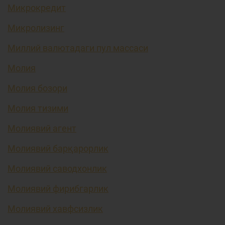
Микрокредит
Микролизинг
Миллий валютадаги пул массаси
Молия
Молия бозори
Молия тизими
Молиявий агент
Молиявий барқарорлик
Молиявий саводхонлик
Молиявий фирибгарлик
Молиявий хавфсизлик