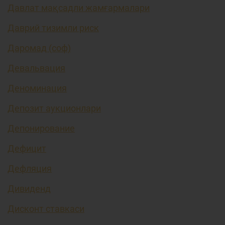
Давлат мақсадли жамғармалари
Даврий тизимли риск
Даромад (соф)
Девальвация
Деноминация
Депозит аукционлари
Депонирование
Дефицит
Дефляция
Дивиденд
Дисконт ставкаси