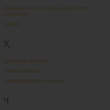
Хеджлаш (валюта ва бошқа хатарларни
суғурталаш)
Холдинг
Ҳ
Ҳисобварақ-фактура
Ҳоким ёрдамчиси
Ҳосилавий молия воситалари
Ч