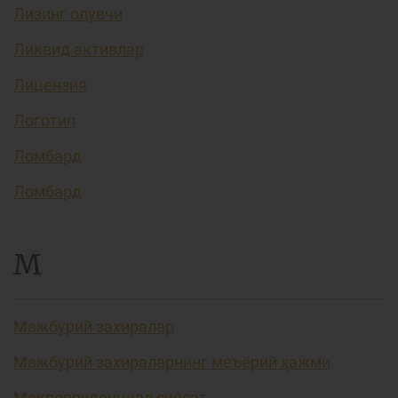
Лизинг олувчи
Ликвид активлар
Лицензия
Логотип
Ломбард
Ломбард
М
Мажбурий захиралар
Мажбурий захираларнинг меъёрий ҳажми
Макропруденциал сиёсат