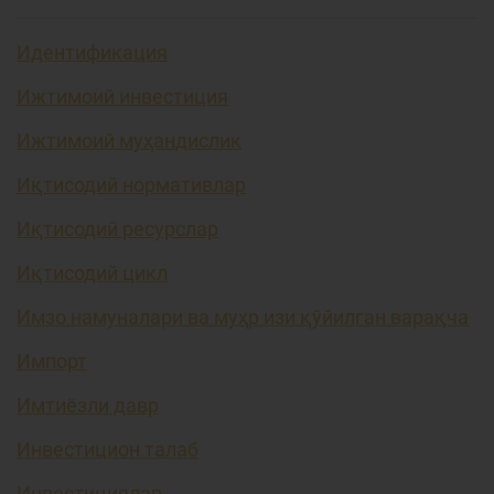
Идентификация
Ижтимоий инвестиция
Ижтимоий муҳандислик
Иқтисодий нормативлар
Иқтисодий ресурслар
Иқтисодий цикл
Имзо намуналари ва муҳр изи қўйилган варақча
Импорт
Имтиёзли давр
Инвестицион талаб
Инвестициялар