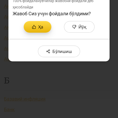
100%
фойдаланувчилар жавобни фойдали деб
Акция курси
ҳисоблайди
Жавоб Сиз учун фойдали бўлдими?
Акциядорлик жамияти
Ҳа
Йўқ
Амортизация (эскириш)
Асосий фоиз ставкаси
Аутентификация
Бўлишиш
Аҳоли даромадлари
Б
Базавий инфляция
Банк