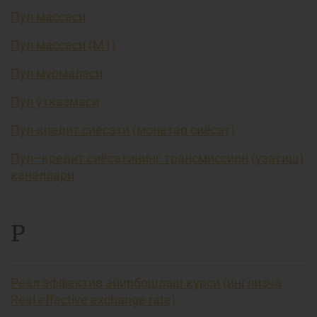
Пул массаси
Пул массаси (М1)
Пул муомаласи
Пул ўтказмаси
Пул-кредит сиёсати (монетар сиёсат)
Пул–кредит сиёсатининг трансмиссион (узатиш)
каналлари
Р
Реал эффектив айирбошлаш курси (инглизча
Real effective exchange rate)