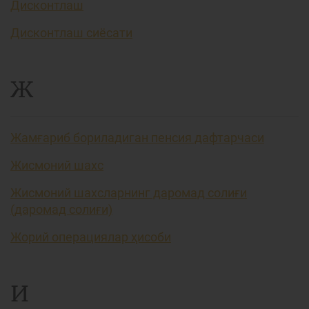
Дисконтлаш
Дисконтлаш сиёсати
Ж
Жамғариб бориладиган пенсия дафтарчаси
Жисмоний шахс
Жисмоний шахсларнинг даромад солиғи
(даромад солиғи)
Жорий операциялар ҳисоби
И