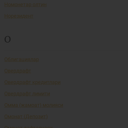
Номонетар олтин
Норезидент
О
Облигациялар
Овердрафт
Овердрафт кредитлари
Овердрафт лимити
Омма (жамоат) молияси
Омонат (Депозит)
Омонат дафтарчаси