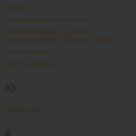
Эмиссия
Эмиссиявий қимматли қоғозлар
Эмиссиявий қимматли қоғозлар
чиқарилишларининг ягона давлат реестри
Эмпирик таҳлил
Эркин иқтисодий зона
Ю
Юридик шахс
Я