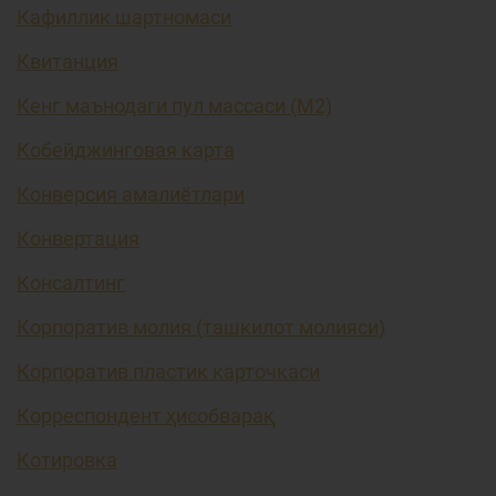
Кафиллик шартномаси
Квитанция
Кенг маънодаги пул массаси (М2)
Кобейджинговая карта
Конверсия амалиётлари
Конвертация
Консалтинг
Корпоратив молия (ташкилот молияси)
Корпоратив пластик карточкаси
Корреспондент ҳисобварақ
Котировка