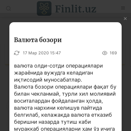
O’zb
Ўзб
Рус
Луғат
Мақолалар
Валюта бозори
Ўқув қўлланмалар
Луғат
17 Мар 2020 15:47
169
Луғат
валюта олди-сотди операциялари
жараёнида вужудга келадиган
Молиявий саводхонлик бўйича китоблар
иқтисодий муносабатлар.
Кирилл алифбоси
Лотин алифбоси
Видео
Валюта бозори операциялари фақат бу
билан чекланмай, турли хил молиявий
воситалардан фойдаланган ҳолда,
Лойиҳалар
А
Б
В
Г
Ғ
Д
Е
валюта нархини келишув пайтида
белгилаб, келажакда валюта етказиб
Интерактив хизматлар
беришни назарда тутиш каби
Ё
Ж
З
И
Й
К
Қ
Фотогалерея
мураккаб операцияларни ҳам ўз ичига