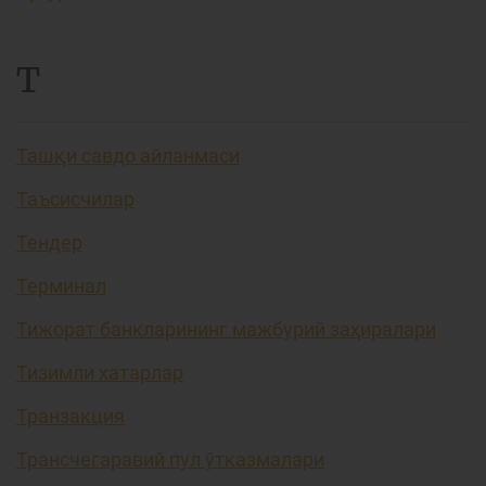
Т
Ташқи савдо айланмаси
Таъсисчилар
Тендер
Терминал
Тижорат банкларининг мажбурий заҳиралари
Тизимли хатарлар
Транзакция
Трансчегаравий пул ўтказмалари