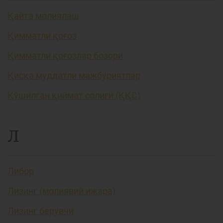
Қайта молиялаш
Қимматли қоғоз
Қимматли қоғозлар бозори
Қисқа муддатли мажбуриятлар
Қўшилган қиймат солиғи (ҚҚС)
Л
Либор
Лизинг (молиявий ижара)
Лизинг берувчи