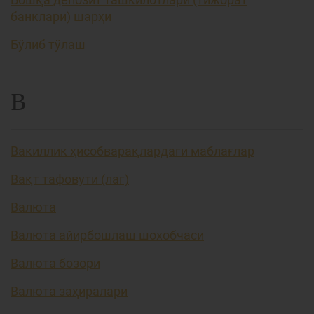
банклари) шарҳи
Бўлиб тўлаш
В
Вакиллик ҳисобварақлардаги маблағлар
Вақт тафовути (лаг)
Валюта
Валюта айирбошлаш шохобчаси
Валюта бозори
Валюта заҳиралари