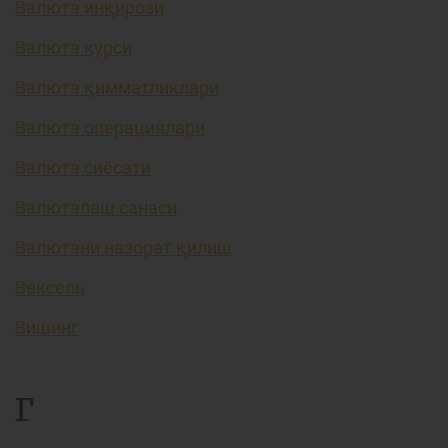
Валюта инқирози
Валюта курси
Валюта қимматликлари
Валюта операциялари
Валюта сиёсати
Валюталаш санаси
Валютани назорат қилиш
Вексель
Вишинг
Г