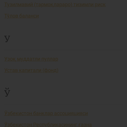
Тузилмавий (тармоқлараро) тизимли риск
Тўлов баланси
У
Узоқ муддатли пуллар
Устав капитали (фонд)
Ў
Ўзбекистон банклар ассоцияцияси
Ўзбекистон Республикасининг ғазна