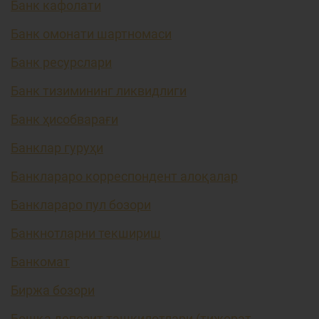
Банк кафолати
Банк омонати шартномаси
Банк ресурслари
Банк тизимининг ликвидлиги
Банк ҳисобварағи
Банклар гуруҳи
Банклараро корреспондент алоқалар
Банклараро пул бозори
Банкнотларни текшириш
Банкомат
Биржа бозори
Бошқа депозит ташкилотлари (тижорат