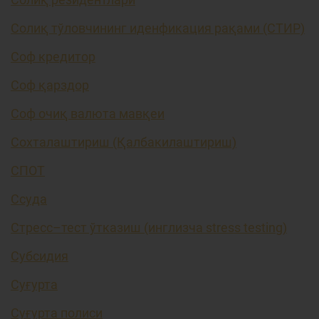
Солиқ тўловчининг иденфикация рақами (СТИР)
Соф кредитор
Соф қарздор
Соф очиқ валюта мавқеи
Сохталаштириш (Қалбакилаштириш)
СПОТ
Ссуда
Стресс–тест ўтказиш (инглизча stress testing)
Субсидия
Суғурта
Суғурта полиси