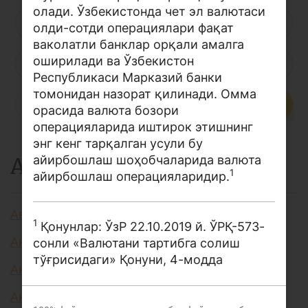
олади. Ўзбекистонда чет эл валютаси
Лойиҳа ҳақида
Л
М
Н
О
П
Р
С
олди-сотди операциялари фақат
ваколатли банклар орқали амалга
Кенгайтирилган қидирув
оширилади ва Ўзбекистон
Т
У
Ў
Ү
Ф
Х
Ҳ
Сайт харитаси
Республикаси Марказий банки
томонидан назорат қилинади. Омма
Ц
Ч
Ш
Э
Ю
Я
...
орасида валюта бозори
операцияларида иштирок этишнинг
энг кенг тарқалган усули бу
А
айирбошлаш шоҳобчаларида валюта
1
айирбошлаш операцияларидир.
Авторизация
1
Қонунлар: ЎзР 22.10.2019 й. ЎРҚ-573-
Аккредитив
сонли «Валютани тартибга солиш
тўғрисидаги» Қонуни, 4-модда
Активлар
Акция