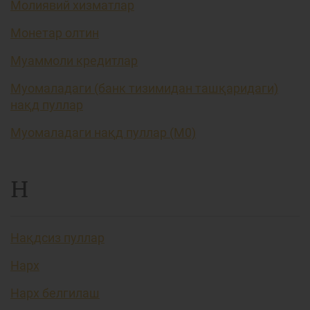
Молиявий хизматлар
Монетар олтин
Муаммоли кредитлар
Муомаладаги (банк тизимидан ташқаридаги)
нақд пуллар
Муомаладаги нақд пуллар (М0)
Н
Нақдсиз пуллар
Нарх
Нарх белгилаш