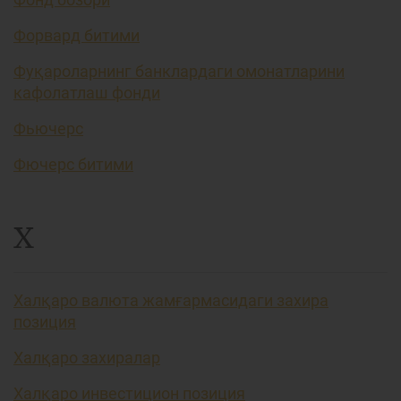
Форвард битими
Фуқароларнинг банклардаги омонатларини
кафолатлаш фонди
Фьючерс
Фючерс битими
Х
Халқаро валюта жамғармасидаги захира
позиция
Халқаро захиралар
Халқаро инвестицион позиция