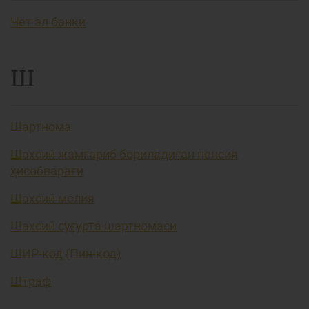
Чет эл банки
Ш
Шартнома
Шахсий жамғариб бориладиган пенсия
ҳисобварағи
Шахсий молия
Шахсий суғурта шартномаси
ШИР-код (Пин-код)
Штраф