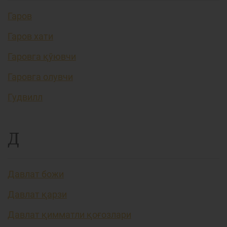
Гаров
Гаров хати
Гаровга қўювчи
Гаровга олувчи
Гудвилл
Д
Давлат божи
Давлат қарзи
Давлат қимматли қоғозлари