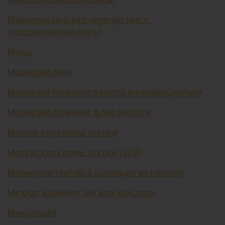
Макропруденциал чоралар (ингл.
macroprudential policy)
Маош
Марказий банк
Марказий банкнинг валюта интервенциялари
Марказий банкнинг фоиз сиёсати
Махсус қарз олиш ҳуқуқи
Махсус қарз олиш ҳуқуқи (SDR)
Маъмурий тартибга солинадиган нархлар
Меҳнат ҳақининг энг кам миқдори
Микрозайм