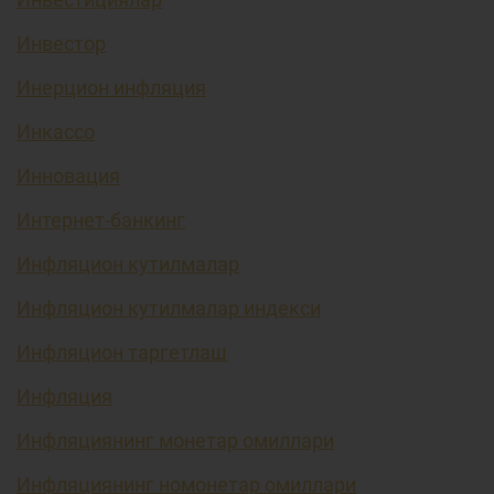
Инвестор
Инерцион инфляция
Инкассо
Инновация
Интернет-банкинг
Инфляцион кутилмалар
Инфляцион кутилмалар индекси
Инфляцион таргетлаш
Инфляция
Инфляциянинг монетар омиллари
Инфляциянинг номонетар омиллари