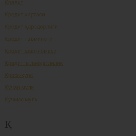
Кредит
Кредит картаси
Кредит қарздорлиги
Кредит таъминоти
Кредит шартномаси
Кредитга лаёқатлилик
Кросс-курс
Кўчар мулк
Кўчмас мулк
Қ