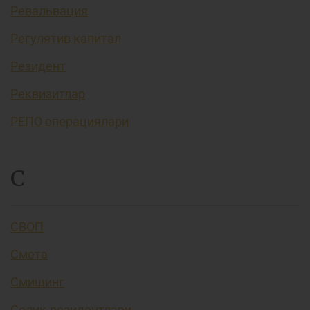
Ревальвация
Регулятив капитал
Резидент
Реквизитлар
РЕПО операциялари
С
СВОП
Смета
Смишинг
Солиқ резидентлари