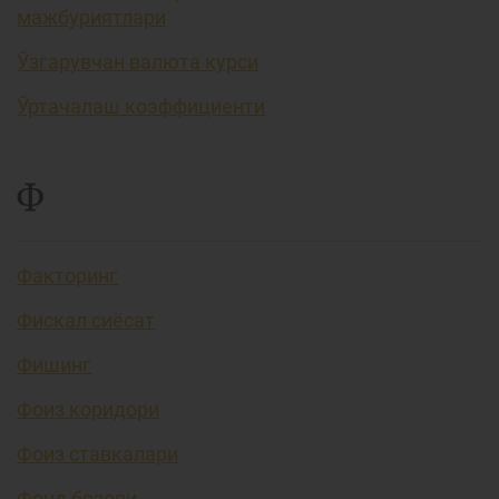
мажбуриятлари
Ўзгарувчан валюта курси
Ўртачалаш коэффициенти
Ф
Факторинг
Фискал сиёсат
Фишинг
Фоиз коридори
Фоиз ставкалари
Фонд бозори