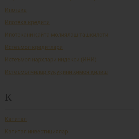
Ипотека
Ипотека кредити
Ипотекани қайта молиялаш ташкилоти
Истеъмол кредитлари
Истеъмол нархлари индекси (ИНИ)
Истеъмолчилар ҳуқуқини ҳимоя қилиш
К
Капитал
Капитал инвестициялар