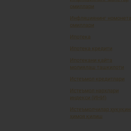
омиллари
Инфляциянинг номонет
омиллари
Ипотека
Ипотека кредити
Ипотекани қайта
молиялаш ташкилоти
Истеъмол кредитлари
Истеъмол нархлари
индекси (ИНИ)
Истеъмолчилар ҳуқуқин
ҳимоя қилиш