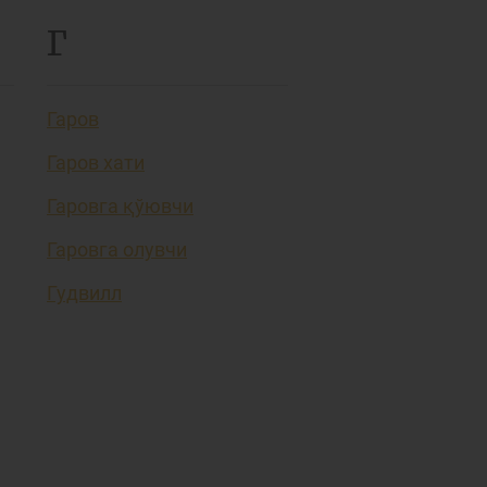
Г
Гаров
Гаров хати
Гаровга қўювчи
Гаровга олувчи
Гудвилл