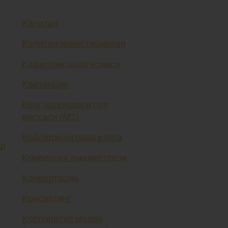
Капитал
Капитал инвестициялар
Кафиллик шартномаси
Квитанция
Кенг маънодаги пул
массаси (М2)
Кобейджинговая карта
ҳр
Конверсия амалиётлари
Конвертация
Консалтинг
Корпоратив молия