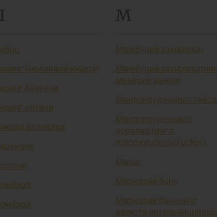
Л
М
ибор
Мажбурий захиралар
изинг (молиявий ижара)
Мажбурий захираларни
меъёрий ҳажми
изинг берувчи
Макропруденциал сиёса
изинг олувчи
Макропруденциал
иквид активлар
чоралар (ингл.
macroprudential policy)
ицензия
Маош
оготип
Марказий банк
омбард
Марказий банкнинг
омбард
валюта интервенциялар