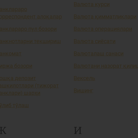
Валюта курси
анклараро
орреспондент алоқалар
Валюта қимматликлари
анклараро пул бозори
Валюта операциялари
анкнотларни текшириш
Валюта сиёсати
анкомат
Валюталаш санаси
иржа бозори
Валютани назорат қили
ошқа депозит
Вексель
ашкилотлари (тижорат
Вишинг
анклари) шарҳи
ўлиб тўлаш
Ж
И