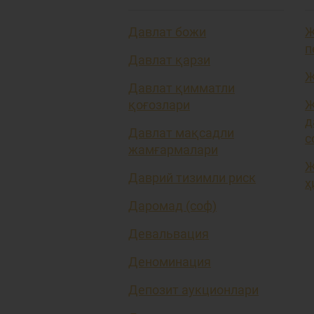
Давлат божи
Ж
п
Давлат қарзи
Ж
Давлат қимматли
қоғозлари
Ж
д
Давлат мақсадли
с
жамғармалари
Ж
Даврий тизимли риск
ҳ
Даромад (соф)
Девальвация
Деноминация
Депозит аукционлари