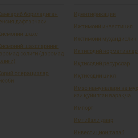
амғариб бориладиган
Идентификация
енсия дафтарчаси
Ижтимоий инвестиция
исмоний шахс
Ижтимоий муҳандислик
исмоний шахсларнинг
Иқтисодий нормативлар
аромад солиғи (даромад
олиғи)
Иқтисодий ресурслар
орий операциялар
Иқтисодий цикл
исоби
Имзо намуналари ва му
изи қўйилган варақча
Импорт
Имтиёзли давр
Инвестицион талаб