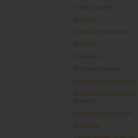
Инвестициялар
Инвестор
Инерцион инфляция
Инкассо
Инновация
Интернет-банкинг
Инфляцион кутилмалар
Инфляцион кутилмалар
индекси
Инфляцион таргетлаш
Инфляция
Инфляциянинг монетар