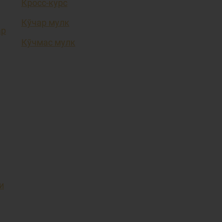
Кросс-курс
Кўчар мулк
ар
Кўчмас мулк
и