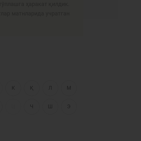
Интерактив
тўплашга ҳаракат қилдик.
хизматлар
тлар матнларида учратган
сати
Фотогалерея
Лойиҳа ҳақида
Кенгайтирилган
қидирув
Сайт харитаси
К
Қ
Л
М
Ц
Ч
Ш
Э