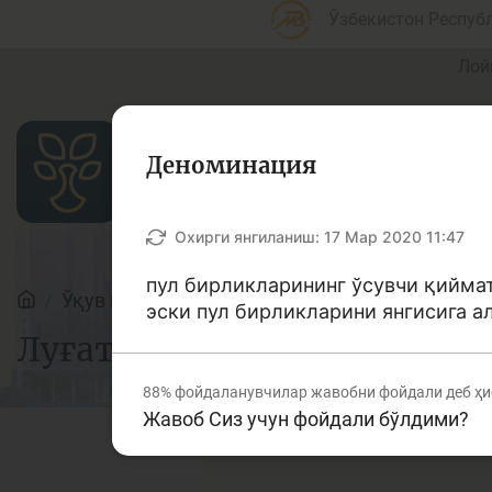
Ўзбекистон Респуб
Лой
Деноминация
Мақолалар
Охирги янгиланиш:
17 Мар 2020 11:47
пул бирликларининг ўсувчи қиймат
Ўқув қўлланмалар
Луғат
эски пул бирликларини янгисига а
Банк агентлари учун
П
Луғат
88%
фойдаланувчилар жавобни фойдали деб ҳи
Жавоб Сиз учун фойдали бўлдими?
Депозит (омонатлар)
К