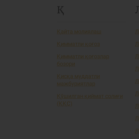
Қ
Қайта молиялаш
Л
Қимматли қоғоз
Л
Қимматли қоғозлар
Л
бозори
Л
Қисқа муддатли
Л
мажбуриятлар
Л
Қўшилган қиймат солиғи
(ҚҚС)
Л
Л
Л