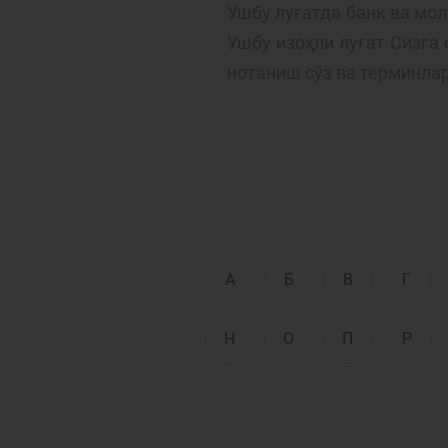
Ушбу луғатда банк ва мо
Ушбу изоҳли луғат Сизга
нотаниш сўз ва терминла
Тўлов ва ўтказмалар
М
Б
Молиявий
и
хавфсизлик
ҳ
А
Б
В
Г
Н
О
П
Р