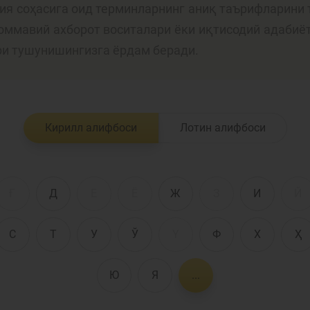
лия соҳасига оид терминларнинг аниқ таърифларини 
 оммавий ахборот воситалари ёки иқтисодий адабиё
Пул-кредит сиё
ри тушунишингизга ёрдам беради.
олия бозори
ва унинг
элементлари
анк хизматлари
Кирилл алифбоси
Лотин алифбоси
стеъмолчилари
Тадбиркорлик
уқуқлари
Ғ
Д
Е
Ё
Ж
З
И
Й
С
Т
У
Ў
Ү
Ф
Х
Ҳ
Ю
Я
...