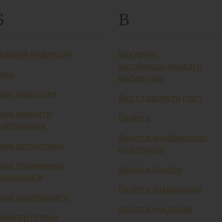
Б
В
азавий инфляция
Вакиллик
ҳисобварақлардаги
анк
маблағлар
анк кафолати
Вақт тафовути (лаг)
анк омонати
Валюта
артномаси
Валюта айирбошлаш
анк ресурслари
шохобчаси
анк тизимининг
Валюта бозори
иквидлиги
Валюта заҳиралари
анк ҳисобварағи
Валюта инқирози
анклар гуруҳи