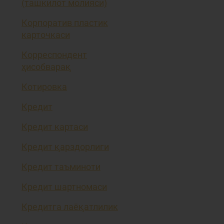
(ташкилот молияси)
Корпоратив пластик
карточкаси
Корреспондент
ҳисобварақ
Котировка
Кредит
Кредит картаси
Кредит қарздорлиги
Кредит таъминоти
Кредит шартномаси
Кредитга лаёқатлилик