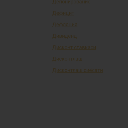
Депонирование
Дефицит
Дефляция
Дивиденд
Дисконт ставкаси
Дисконтлаш
Дисконтлаш сиёсати