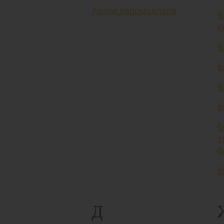
Аҳоли даромадлари
Б
к
Б
Б
Б
Б
Б
т
б
Б
Д