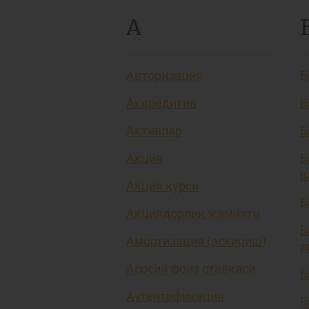
А
Авторизация
Б
Аккредитив
Б
Активлар
Б
Акция
Б
ш
Акция курси
Б
Акциядорлик жамияти
Б
Амортизация (эскириш)
л
Асосий фоиз ставкаси
Б
Аутентификация
Б