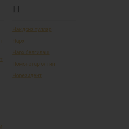
Н
Нақдсиз пуллар
нг
Нарх
Нарх белгилаш
т
Номонетар олтин
Норезидент
и