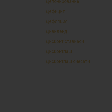
Депонирование
Дефицит
Дефляция
Дивиденд
Дисконт ставкаси
Дисконтлаш
Дисконтлаш сиёсати