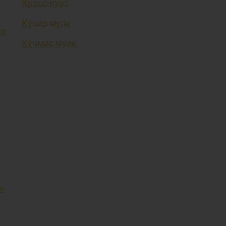
Кросс-курс
Кўчар мулк
ар
Кўчмас мулк
и