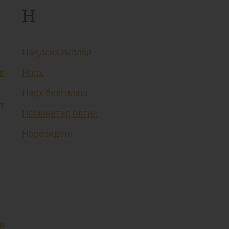
Н
Нақдсиз пуллар
нг
Нарх
Нарх белгилаш
т
Номонетар олтин
Норезидент
и