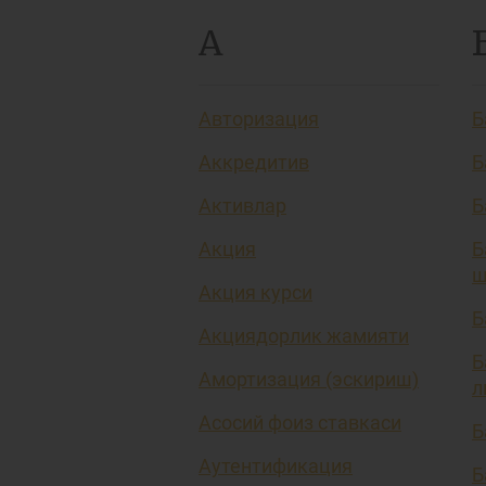
А
Авторизация
Б
Аккредитив
Б
Активлар
Б
Акция
Б
ш
Акция курси
Б
Акциядорлик жамияти
Б
Амортизация (эскириш)
л
Асосий фоиз ставкаси
Б
Аутентификация
Б