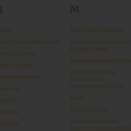
Л
М
ибор
Мажбурий захиралар
изинг (молиявий ижара)
Мажбурий захираларни
меъёрий ҳажми
изинг берувчи
Макропруденциал сиёса
изинг олувчи
Макропруденциал
иквид активлар
чоралар (ингл.
macroprudential policy)
ицензия
Маош
оготип
Марказий банк
омбард
Марказий банкнинг
омбард
валюта интервенциялар