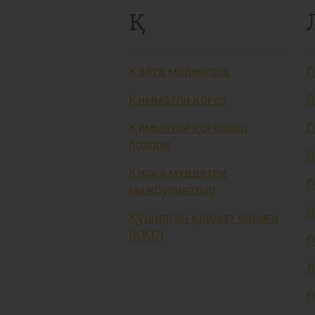
Қ
Қайта молиялаш
Л
Қимматли қоғоз
Л
Қимматли қоғозлар
Л
бозори
Л
Қисқа муддатли
Л
мажбуриятлар
Л
Қўшилган қиймат солиғи
(ҚҚС)
Л
Л
Л