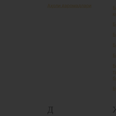
Аҳоли даромадлари
Б
к
Б
Б
Б
Б
Б
т
б
Б
Д