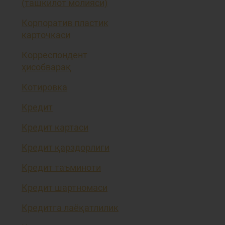
(ташкилот молияси)
Корпоратив пластик
карточкаси
Корреспондент
ҳисобварақ
Котировка
Кредит
Кредит картаси
Кредит қарздорлиги
Кредит таъминоти
Кредит шартномаси
Кредитга лаёқатлилик