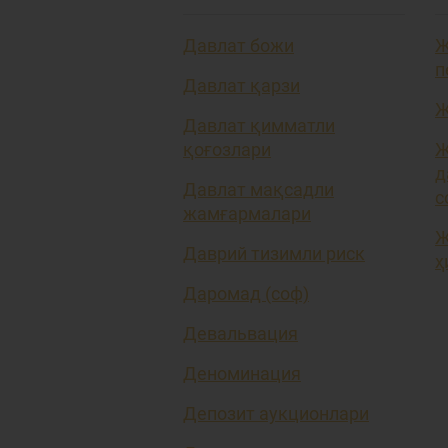
Давлат божи
Ж
п
Давлат қарзи
Ж
Давлат қимматли
қоғозлари
Ж
д
Давлат мақсадли
с
жамғармалари
Ж
Даврий тизимли риск
ҳ
Даромад (соф)
Девальвация
Деноминация
Депозит аукционлари