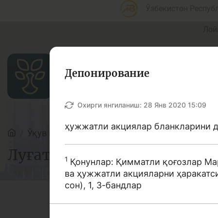
Ўзбекистон Респуб
Лой
Депонирование
Мақолалар
Охирги янгиланиш:
28 Янв 2020 15:09
ҳужжатли акциялар бланкларини д
Ўқув қўлланмалар
Луғат
Банк агентлари учун
П
Луғат
1
Қонунлар: Қимматли қоғозлар Ма
ва ҳужжатли акцияларни ҳаракатси
сон), 1, 3-бандлар
Депозит (омонатлар)
К