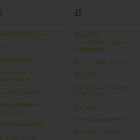
Б
В
азавий инфляция
Вакиллик
ҳисобварақлардаги
анк
маблағлар
анк кафолати
Вақт тафовути (лаг)
анк омонати
Валюта
артномаси
Валюта айирбошлаш
анк ресурслари
шохобчаси
анк тизимининг
Валюта бозори
иквидлиги
Валюта заҳиралари
анк ҳисобварағи
Валюта инқирози
анклар гуруҳи