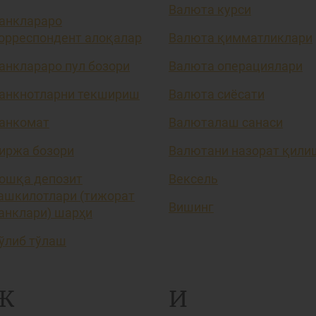
Валюта курси
анклараро
орреспондент алоқалар
Валюта қимматликлари
анклараро пул бозори
Валюта операциялари
анкнотларни текшириш
Валюта сиёсати
анкомат
Валюталаш санаси
иржа бозори
Валютани назорат қили
ошқа депозит
Вексель
ашкилотлари (тижорат
Вишинг
анклари) шарҳи
ўлиб тўлаш
Ж
И