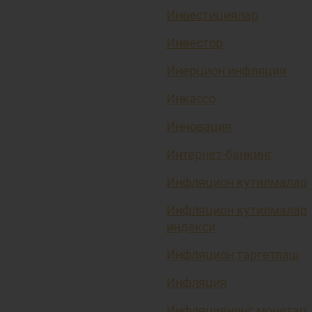
Инвестициялар
Инвестор
Инерцион инфляция
Инкассо
Инновация
Интернет-банкинг
Инфляцион кутилмалар
Инфляцион кутилмалар
индекси
Инфляцион таргетлаш
Инфляция
Инфляциянинг монетар