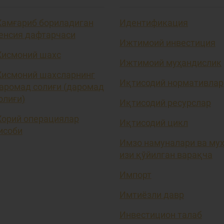
амғариб бориладиган
Идентификация
енсия дафтарчаси
Ижтимоий инвестиция
исмоний шахс
Ижтимоий муҳандислик
исмоний шахсларнинг
Иқтисодий нормативлар
аромад солиғи (даромад
олиғи)
Иқтисодий ресурслар
орий операциялар
Иқтисодий цикл
исоби
Имзо намуналари ва му
изи қўйилган варақча
Импорт
Имтиёзли давр
Инвестицион талаб