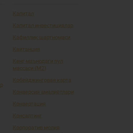
Капитал
Капитал инвестициялар
Кафиллик шартномаси
Квитанция
Кенг маънодаги пул
массаси (М2)
Кобейджинговая карта
ҳр
Конверсия амалиётлари
Конвертация
Консалтинг
Корпоратив молия