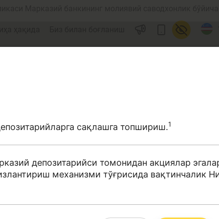
ликаси Марказий банкининг молиявий саводхонлик бўйича 
иҳа ҳақида
Биз билан боғланиш
1
епозитарийларга сақлашга топшириш.
ул
Ислом молияси
рказий депозитарийси томонидан акциялар эгала
злантириш механизми тўғрисида вақтинчалик Низо
редит
Бюджет