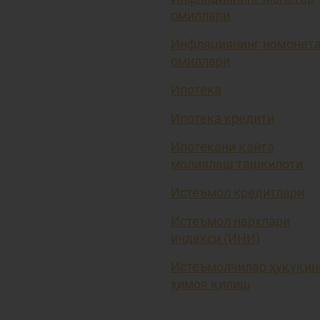
омиллари
Инфляциянинг номонет
омиллари
Ипотека
Ипотека кредити
Ипотекани қайта
молиялаш ташкилоти
Истеъмол кредитлари
Истеъмол нархлари
индекси (ИНИ)
Истеъмолчилар ҳуқуқин
ҳимоя қилиш