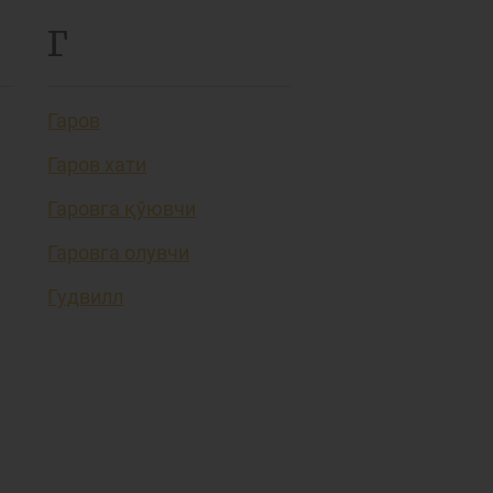
Г
Гаров
Гаров хати
Гаровга қўювчи
Гаровга олувчи
Гудвилл