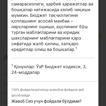
самарасизлиги, ҳарбий ҳаражатлар ва
Лойиҳа ҳақида
Л
М
Н
О
П
Р
С
бошқалар натижасида келиб чиқиши
мумкин. Бюджет тақчиллигини
Кенгайтирилган қидирув
қоплашнинг асосий манбаи –
Т
У
Ў
Ү
Ф
Х
Ҳ
Сайт харитаси
нархларнинг ошиши, аҳолининг бўш
турган маблағларини ва юридик
Ц
Ч
Ш
Э
Ю
Я
...
шахсларнинг маблағларини қарз
сифатида жалб қилиш, халқаро
1
кредитлар олиш ва бошқалар.
А
1
Қонунлар: ЎзР Бюджет кодекси, 3,
24-моддалар
Авторизация
Аккредитив
100%
фойдаланувчилар жавобни фойдали деб
Активлар
ҳисоблайди
Жавоб Сиз учун фойдали бўлдими?
Акция