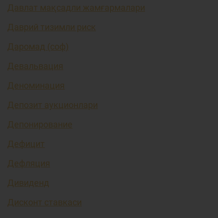
Давлат мақсадли жамғармалари
Даврий тизимли риск
Даромад (соф)
Девальвация
Деноминация
Депозит аукционлари
Депонирование
Дефицит
Дефляция
Дивиденд
Дисконт ставкаси