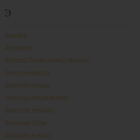
Э
Эквайер
Эквайринг
Экспорт (Товар/хизмат (ишлар))
Электрон оферта
Электрон пуллар
Электрон рақамли имзо
Электрон тижорат
Электрон тўлов
Электрон ҳужжат