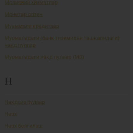
Молиявий хизматлар
Монетар олтин
Муаммоли кредитлар
Муомаладаги (банк тизимидан ташқаридаги)
нақд пуллар
Муомаладаги нақд пуллар (М0)
Н
Нақдсиз пуллар
Нарх
Нарх белгилаш