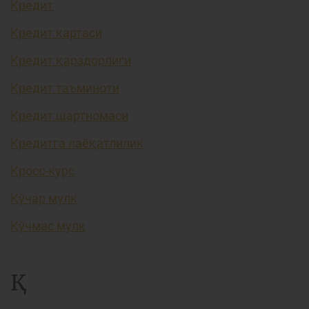
Кредит
Кредит картаси
Кредит қарздорлиги
Кредит таъминоти
Кредит шартномаси
Кредитга лаёқатлилик
Кросс-курс
Кўчар мулк
Кўчмас мулк
Қ