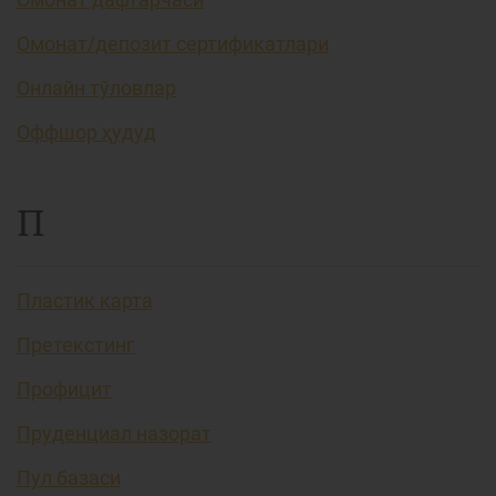
Омонат/депозит сертификатлари
Онлайн тўловлар
Оффшор ҳудуд
П
Пластик карта
Претекстинг
Профицит
Пруденциал назорат
Пул базаси