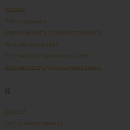
Ипотека
Ипотека кредити
Ипотекани қайта молиялаш ташкилоти
Истеъмол кредитлари
Истеъмол нархлари индекси (ИНИ)
Истеъмолчилар ҳуқуқини ҳимоя қилиш
К
Капитал
Капитал инвестициялар