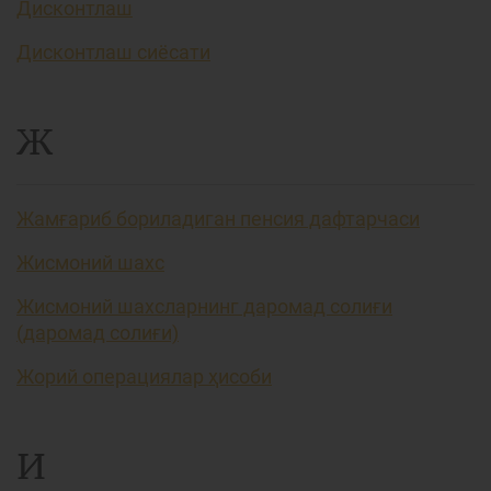
Дисконтлаш
Дисконтлаш сиёсати
Ж
Жамғариб бориладиган пенсия дафтарчаси
Жисмоний шахс
Жисмоний шахсларнинг даромад солиғи
(даромад солиғи)
Жорий операциялар ҳисоби
И