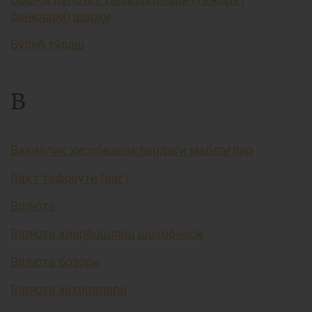
банклари) шарҳи
Бўлиб тўлаш
В
Вакиллик ҳисобварақлардаги маблағлар
Вақт тафовути (лаг)
Валюта
Валюта айирбошлаш шохобчаси
Валюта бозори
Валюта заҳиралари