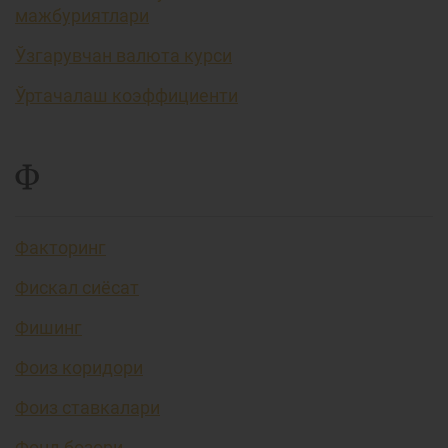
мажбуриятлари
Ўзгарувчан валюта курси
Ўртачалаш коэффициенти
Ф
Факторинг
Фискал сиёсат
Фишинг
Фоиз коридори
Фоиз ставкалари
Фонд бозори