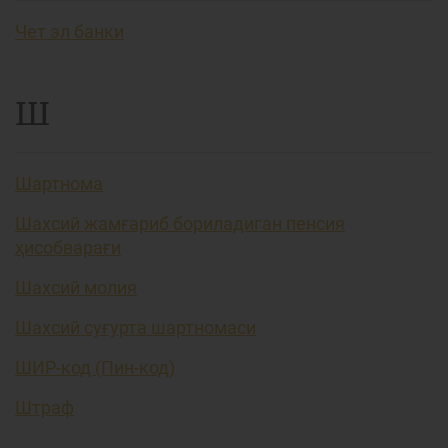
Чет эл банки
Ш
Шартнома
Шахсий жамғариб бориладиган пенсия
ҳисобварағи
Шахсий молия
Шахсий суғурта шартномаси
ШИР-код (Пин-код)
Штраф