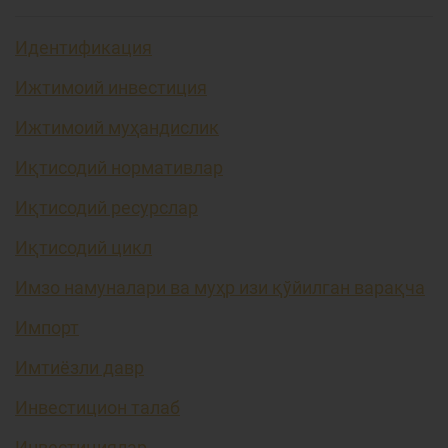
Идентификация
Ижтимоий инвестиция
Ижтимоий муҳандислик
Иқтисодий нормативлар
Иқтисодий ресурслар
Иқтисодий цикл
Имзо намуналари ва муҳр изи қўйилган варақча
Импорт
Имтиёзли давр
Инвестицион талаб
Инвестициялар