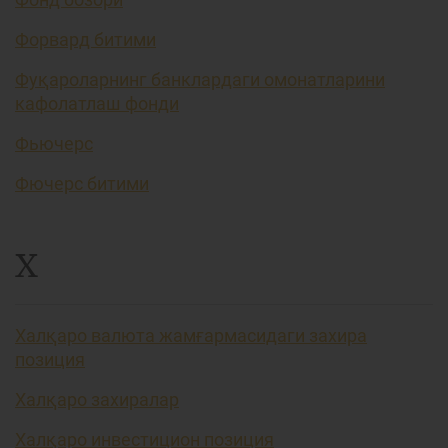
Форвард битими
Фуқароларнинг банклардаги омонатларини
кафолатлаш фонди
Фьючерс
Фючерс битими
Х
Халқаро валюта жамғармасидаги захира
позиция
Халқаро захиралар
Халқаро инвестицион позиция