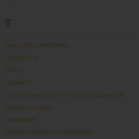
Т
Ташқи савдо айланмаси
Таъсисчилар
Тендер
Терминал
Тижорат банкларининг мажбурий заҳиралари
Тизимли хатарлар
Транзакция
Трансчегаравий пул ўтказмалари