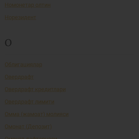
Номонетар олтин
Норезидент
О
Облигациялар
Овердрафт
Овердрафт кредитлари
Овердрафт лимити
Омма (жамоат) молияси
Омонат (Депозит)
Омонат дафтарчаси