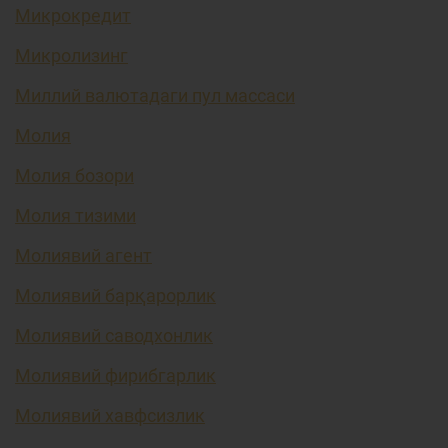
Микрокредит
Микролизинг
Миллий валютадаги пул массаси
Молия
Молия бозори
Молия тизими
Молиявий агент
Молиявий барқарорлик
Молиявий саводхонлик
Молиявий фирибгарлик
Молиявий хавфсизлик