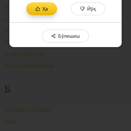
Акция курси
Ҳа
Йўқ
Акциядорлик жамияти
Амортизация (эскириш)
Бўлишиш
Асосий фоиз ставкаси
Аутентификация
Аҳоли даромадлари
Б
Базавий инфляция
Банк