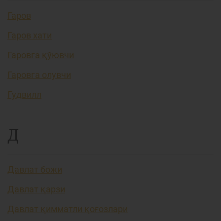
Гаров
Гаров хати
Гаровга қўювчи
Гаровга олувчи
Гудвилл
Д
Давлат божи
Давлат қарзи
Давлат қимматли қоғозлари