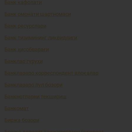
Банк кафолати
Банк омонати шартномаси
Банк ресурслари
Банк тизимининг ликвидлиги
Банк ҳисобварағи
Банклар гуруҳи
Банклараро корреспондент алоқалар
Банклараро пул бозори
Банкнотларни текшириш
Банкомат
Биржа бозори
Бошқа депозит ташкилотлари (тижорат