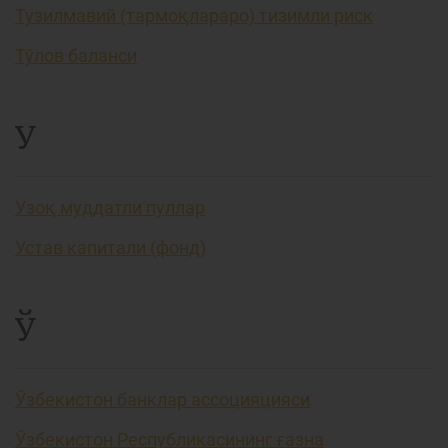
Тузилмавий (тармоқлараро) тизимли риск
Тўлов баланси
У
Узоқ муддатли пуллар
Устав капитали (фонд)
Ў
Ўзбекистон банклар ассоцияцияси
Ўзбекистон Республикасининг ғазна