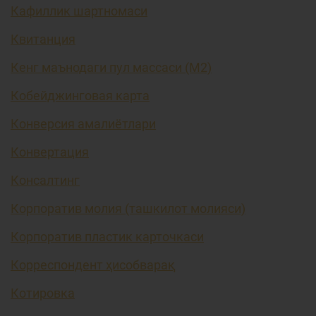
Кафиллик шартномаси
Квитанция
Кенг маънодаги пул массаси (М2)
Кобейджинговая карта
Конверсия амалиётлари
Конвертация
Консалтинг
Корпоратив молия (ташкилот молияси)
Корпоратив пластик карточкаси
Корреспондент ҳисобварақ
Котировка