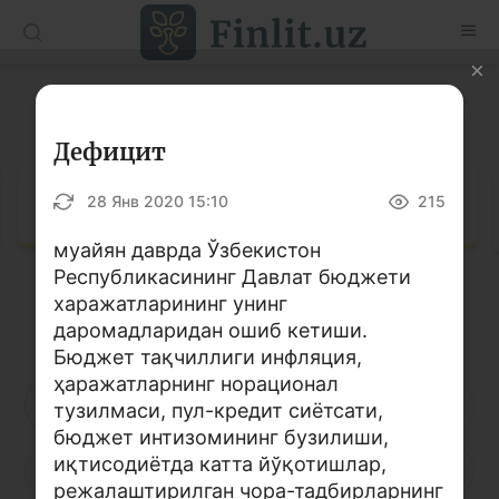
O’zb
Ўзб
Рус
Луғат
Мақолалар
Дефицит
Ўқув қўлланмалар
Луғат
28 Янв 2020 15:10
215
Луғат
муайян даврда Ўзбекистон
Республикасининг Давлат бюджети
Молиявий саводхонлик бўйича китоблар
харажатларининг унинг
Кирилл алифбоси
Лотин алифбоси
Видео
даромадларидан ошиб кетиши.
Бюджет тақчиллиги инфляция,
ҳаражатларнинг норационал
Лойиҳалар
А
Б
В
Г
Ғ
Д
Е
тузилмаси, пул-кредит сиётсати,
бюджет интизомининг бузилиши,
Интерактив хизматлар
иқтисодиётда катта йўқотишлар,
Ё
Ж
З
И
Й
К
Қ
Фотогалерея
режалаштирилган чора-тадбирларнинг