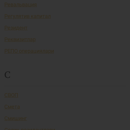
Ревальвация
Регулятив капитал
Резидент
Реквизитлар
РЕПО операциялари
С
СВОП
Смета
Смишинг
Солиқ резидентлари