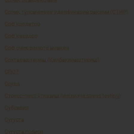
Солиқ тўловчининг иденфикация рақами (СТИР)
Соф кредитор
Соф қарздор
Соф очиқ валюта мавқеи
Сохталаштириш (Қалбакилаштириш)
СПОТ
Ссуда
Стресс–тест ўтказиш (инглизча stress testing)
Субсидия
Суғурта
Суғурта полиси