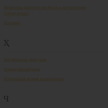
Хеджлаш (валюта ва бошқа хатарларни
суғурталаш)
Холдинг
Ҳ
Ҳисобварақ-фактура
Ҳоким ёрдамчиси
Ҳосилавий молия воситалари
Ч