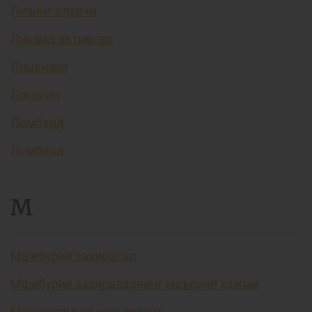
Лизинг олувчи
Ликвид активлар
Лицензия
Логотип
Ломбард
Ломбард
М
Мажбурий захиралар
Мажбурий захираларнинг меъёрий ҳажми
Макропруденциал сиёсат