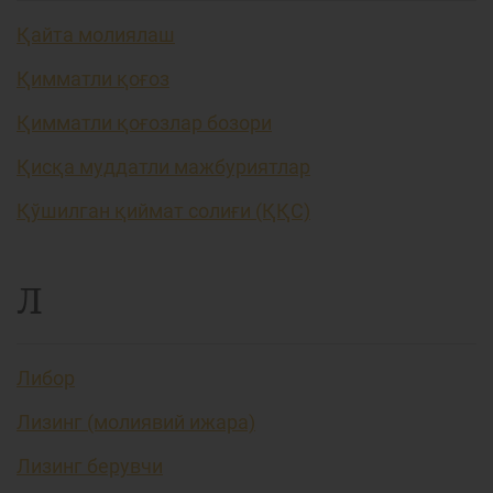
Қайта молиялаш
Қимматли қоғоз
Қимматли қоғозлар бозори
Қисқа муддатли мажбуриятлар
Қўшилган қиймат солиғи (ҚҚС)
Л
Либор
Лизинг (молиявий ижара)
Лизинг берувчи