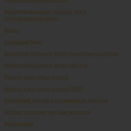
Макропруденциал чоралар (ингл.
macroprudential policy)
Маош
Марказий банк
Марказий банкнинг валюта интервенциялари
Марказий банкнинг фоиз сиёсати
Махсус қарз олиш ҳуқуқи
Махсус қарз олиш ҳуқуқи (SDR)
Маъмурий тартибга солинадиган нархлар
Меҳнат ҳақининг энг кам миқдори
Микрозайм