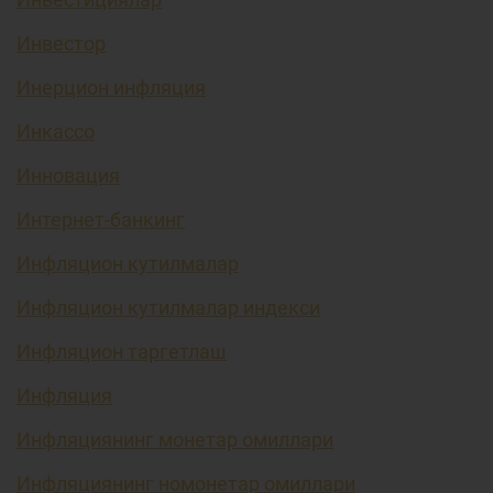
Инвестор
Инерцион инфляция
Инкассо
Инновация
Интернет-банкинг
Инфляцион кутилмалар
Инфляцион кутилмалар индекси
Инфляцион таргетлаш
Инфляция
Инфляциянинг монетар омиллари
Инфляциянинг номонетар омиллари