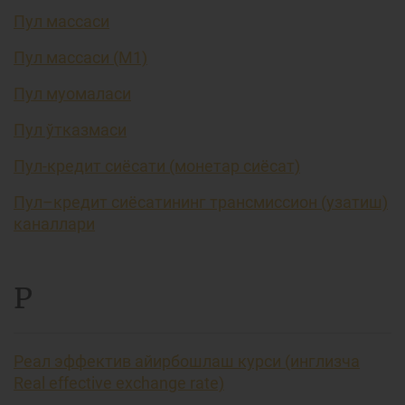
Пул массаси
Пул массаси (М1)
Пул муомаласи
Пул ўтказмаси
Пул-кредит сиёсати (монетар сиёсат)
Пул–кредит сиёсатининг трансмиссион (узатиш)
каналлари
Р
Реал эффектив айирбошлаш курси (инглизча
Real effective exchange rate)