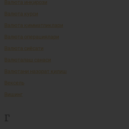
Валюта инқирози
Валюта курси
Валюта қимматликлари
Валюта операциялари
Валюта сиёсати
Валюталаш санаси
Валютани назорат қилиш
Вексель
Вишинг
Г