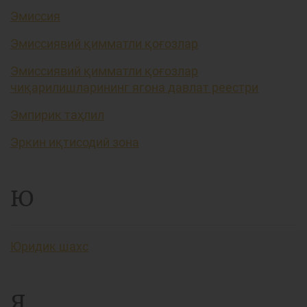
Эмиссия
Эмиссиявий қимматли қоғозлар
Эмиссиявий қимматли қоғозлар
чиқарилишларининг ягона давлат реестри
Эмпирик таҳлил
Эркин иқтисодий зона
Ю
Юридик шахс
Я