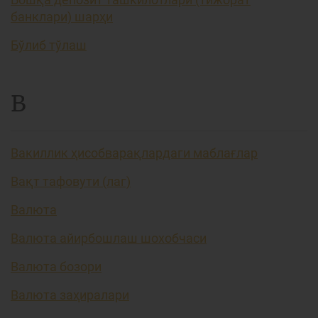
банклари) шарҳи
Бўлиб тўлаш
В
Вакиллик ҳисобварақлардаги маблағлар
Вақт тафовути (лаг)
Валюта
Валюта айирбошлаш шохобчаси
Валюта бозори
Валюта заҳиралари