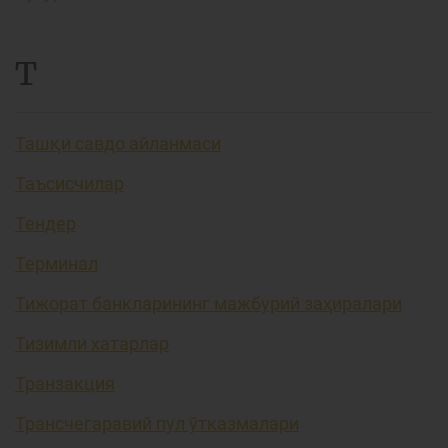
Т
Ташқи савдо айланмаси
Таъсисчилар
Тендер
Терминал
Тижорат банкларининг мажбурий заҳиралари
Тизимли хатарлар
Транзакция
Трансчегаравий пул ўтказмалари