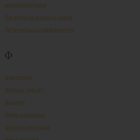
мажбуриятлари
Ўзгарувчан валюта курси
Ўртачалаш коэффициенти
Ф
Факторинг
Фискал сиёсат
Фишинг
Фоиз коридори
Фоиз ставкалари
Фонд бозори