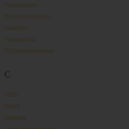
Ревальвация
Регулятив капитал
Резидент
Реквизитлар
РЕПО операциялари
С
СВОП
Смета
Смишинг
Солиқ резидентлари