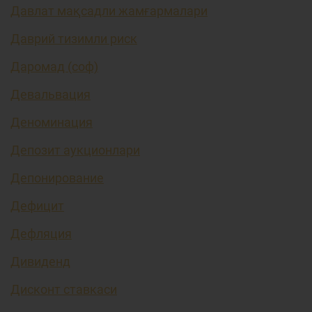
Давлат мақсадли жамғармалари
Даврий тизимли риск
Даромад (соф)
Девальвация
Деноминация
Депозит аукционлари
Депонирование
Дефицит
Дефляция
Дивиденд
Дисконт ставкаси