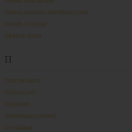
Омонат/депозит сертификатлари
Онлайн тўловлар
Оффшор ҳудуд
П
Пластик карта
Претекстинг
Профицит
Пруденциал назорат
Пул базаси