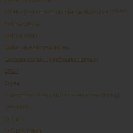
Солиқ тўловчининг иденфикация рақами (СТИР)
Соф кредитор
Соф қарздор
Соф очиқ валюта мавқеи
Сохталаштириш (Қалбакилаштириш)
СПОТ
Ссуда
Стресс–тест ўтказиш (инглизча stress testing)
Субсидия
Суғурта
Суғурта полиси