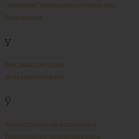
Тузилмавий (тармоқлараро) тизимли риск
Тўлов баланси
У
Узоқ муддатли пуллар
Устав капитали (фонд)
Ў
Ўзбекистон банклар ассоцияцияси
Ўзбекистон Республикасининг ғазна