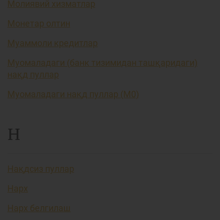
Молиявий хизматлар
Монетар олтин
Муаммоли кредитлар
Муомаладаги (банк тизимидан ташқаридаги)
нақд пуллар
Муомаладаги нақд пуллар (М0)
Н
Нақдсиз пуллар
Нарх
Нарх белгилаш