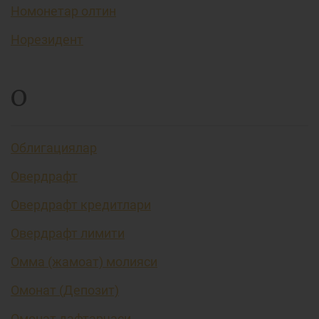
Номонетар олтин
Норезидент
О
Облигациялар
Овердрафт
Овердрафт кредитлари
Овердрафт лимити
Омма (жамоат) молияси
Омонат (Депозит)
Омонат дафтарчаси