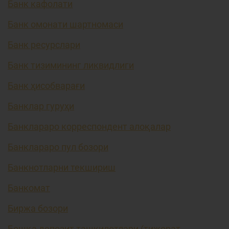
Банк кафолати
Банк омонати шартномаси
Банк ресурслари
Банк тизимининг ликвидлиги
Банк ҳисобварағи
Банклар гуруҳи
Банклараро корреспондент алоқалар
Банклараро пул бозори
Банкнотларни текшириш
Банкомат
Биржа бозори
Бошқа депозит ташкилотлари (тижорат