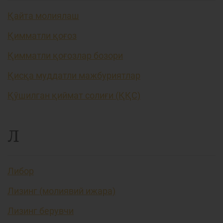
Қайта молиялаш
Қимматли қоғоз
Қимматли қоғозлар бозори
Қисқа муддатли мажбуриятлар
Қўшилган қиймат солиғи (ҚҚС)
Л
Либор
Лизинг (молиявий ижара)
Лизинг берувчи