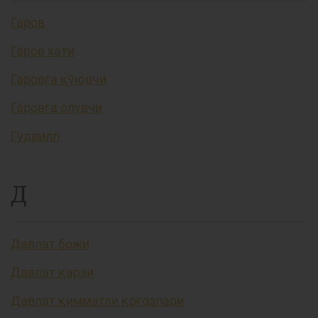
Гаров
Гаров хати
Гаровга қўювчи
Гаровга олувчи
Гудвилл
Д
Давлат божи
Давлат қарзи
Давлат қимматли қоғозлари