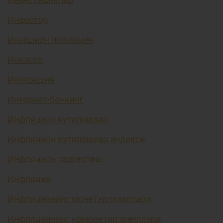
Инвестор
Инерцион инфляция
Инкассо
Инновация
Интернет-банкинг
Инфляцион кутилмалар
Инфляцион кутилмалар индекси
Инфляцион таргетлаш
Инфляция
Инфляциянинг монетар омиллари
Инфляциянинг номонетар омиллари