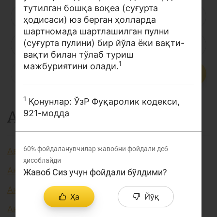
тутилган бошқа воқеа (суғурта
Лойиҳа ҳақида
Л
М
Н
О
П
Р
С
ҳодисаси) юз берган ҳолларда
шартномада шартлашилган пулни
Кенгайтирилган қидирув
(суғурта пулини) бир йўла ёки вақти-
Т
У
Ў
Ү
Ф
Х
Ҳ
Сайт харитаси
вақти билан тўлаб туриш
1
мажбуриятини олади.
Ц
Ч
Ш
Э
Ю
Я
...
1
Қонунлар: ЎзР Фуқаролик кодекси,
А
921-модда
60%
фойдаланувчилар жавобни фойдали деб
Авторизация
ҳисоблайди
Аккредитив
Жавоб Сиз учун фойдали бўлдими?
Активлар
Ҳа
Йўқ
Акция