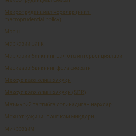
Макропруденциал чоралар (ингл.
macroprudential policy)
Маош
Марказий банк
Марказий банкнинг валюта интервенциялари
Марказий банкнинг фоиз сиёсати
Махсус қарз олиш ҳуқуқи
Махсус қарз олиш ҳуқуқи (SDR)
Маъмурий тартибга солинадиган нархлар
Меҳнат ҳақининг энг кам миқдори
Микрозайм