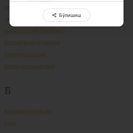
Акция курси
Бўлишиш
Акциядорлик жамияти
Амортизация (эскириш)
Асосий фоиз ставкаси
Аутентификация
Аҳоли даромадлари
Б
Базавий инфляция
Банк