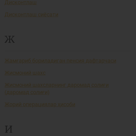
Дисконтлаш
Дисконтлаш сиёсати
Ж
Жамғариб бориладиган пенсия дафтарчаси
Жисмоний шахс
Жисмоний шахсларнинг даромад солиғи
(даромад солиғи)
Жорий операциялар ҳисоби
И