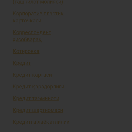
(ташкилот молияси)
Корпоратив пластик
карточкаси
Корреспондент
ҳисобварақ
Котировка
Кредит
Кредит картаси
Кредит қарздорлиги
Кредит таъминоти
Кредит шартномаси
Кредитга лаёқатлилик