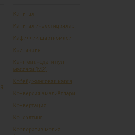
Капитал
Капитал инвестициялар
Кафиллик шартномаси
Квитанция
Кенг маънодаги пул
массаси (М2)
Кобейджинговая карта
ҳр
Конверсия амалиётлари
Конвертация
Консалтинг
Корпоратив молия