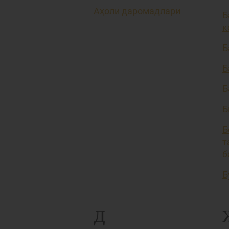
Аҳоли даромадлари
Б
к
Б
Б
Б
Б
Б
т
б
Б
Д