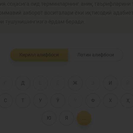
лия соҳасига оид терминларнинг аниқ таърифларини 
 оммавий ахборот воситалари ёки иқтисодий адабиё
Пул-кредит сиё
ри тушунишингизга ёрдам беради.
олия бозори
ва унинг
элементлари
анк хизматлари
Кирилл алифбоси
Лотин алифбоси
стеъмолчилари
Тадбиркорлик
уқуқлари
Ғ
Д
Е
Ё
Ж
З
И
Й
С
Т
У
Ў
Ү
Ф
Х
Ҳ
Ю
Я
...