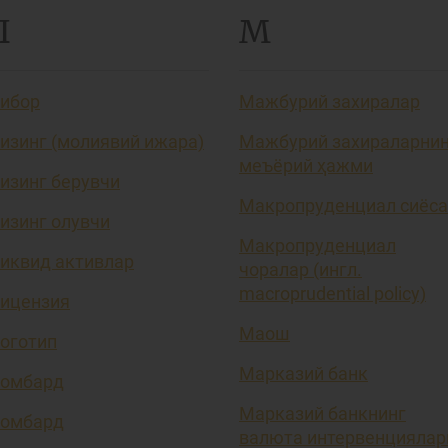
Л
М
ибор
Мажбурий захиралар
изинг (молиявий ижара)
Мажбурий захираларни
меъёрий ҳажми
изинг берувчи
Макропруденциал сиёса
изинг олувчи
Макропруденциал
иквид активлар
чоралар (ингл.
macroprudential policy)
ицензия
Маош
оготип
Марказий банк
омбард
Марказий банкнинг
омбард
валюта интервенциялар