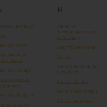
Б
В
азавий инфляция
Вакиллик
ҳисобварақлардаги
анк
маблағлар
анк кафолати
Вақт тафовути (лаг)
анк омонати
Валюта
артномаси
Валюта айирбошлаш
анк ресурслари
шохобчаси
анк тизимининг
Валюта бозори
иквидлиги
Валюта заҳиралари
анк ҳисобварағи
Валюта инқирози
анклар гуруҳи