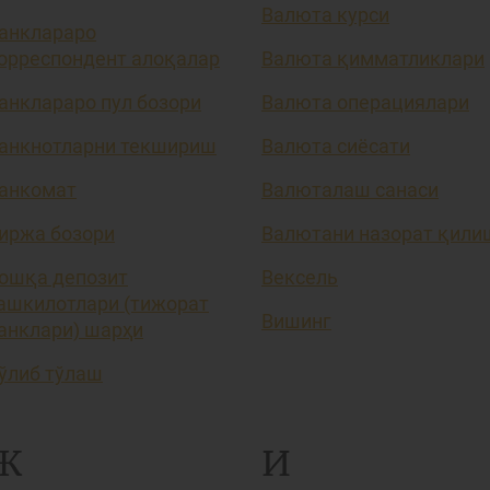
Валюта курси
анклараро
орреспондент алоқалар
Валюта қимматликлари
анклараро пул бозори
Валюта операциялари
анкнотларни текшириш
Валюта сиёсати
анкомат
Валюталаш санаси
иржа бозори
Валютани назорат қили
ошқа депозит
Вексель
ашкилотлари (тижорат
Вишинг
анклари) шарҳи
ўлиб тўлаш
Ж
И