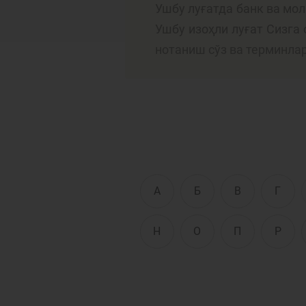
Ушбу луғатда банк ва мо
Ушбу изоҳли луғат Сизга
нотаниш сўз ва терминла
Тўлов ва ўтказмалар
М
Б
Молиявий
и
хавфсизлик
ҳ
А
Б
В
Г
Н
О
П
Р