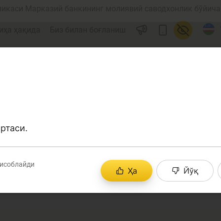
ликаси Марказий банкининг молиявий саводхонлик бўйича 
иҳа ҳақида
Биз билан боғланиш
ртаси.
ул
Ислом молияси
ҳисоблайди
Ҳа
Йўқ
редит
Бюджет