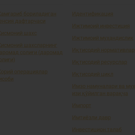
амғариб бориладиган
Идентификация
енсия дафтарчаси
Ижтимоий инвестиция
исмоний шахс
Ижтимоий муҳандислик
исмоний шахсларнинг
Иқтисодий нормативлар
аромад солиғи (даромад
олиғи)
Иқтисодий ресурслар
орий операциялар
Иқтисодий цикл
исоби
Имзо намуналари ва му
изи қўйилган варақча
Импорт
Имтиёзли давр
Инвестицион талаб