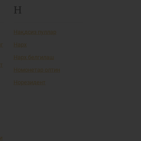
Н
Нақдсиз пуллар
нг
Нарх
Нарх белгилаш
т
Номонетар олтин
Норезидент
и