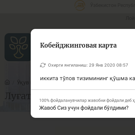
Ўзбекистон Респуб
Лой
Кобейджинговая карта
Мақолалар
Охирги янгиланиш:
29 Янв 2020 08:57
иккита тўлов тизимининг қўшма ка
Ўқув қўлланмалар
Луғат
Банк агентлари учун
П
Луғат
100%
фойдаланувчилар жавобни фойдали деб 
Жавоб Сиз учун фойдали бўлдими?
Депозит (омонатлар)
К