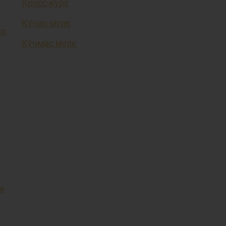
Кросс-курс
Кўчар мулк
ар
Кўчмас мулк
и