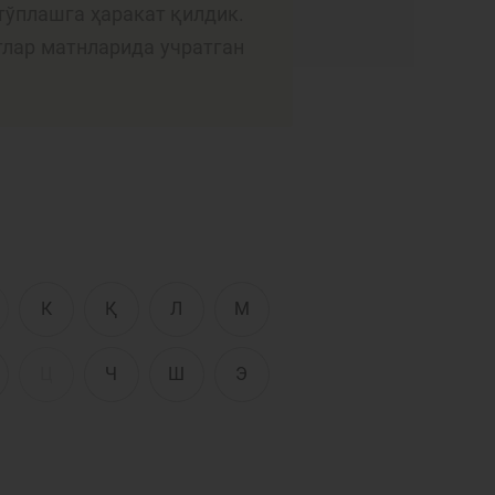
Интерактив
тўплашга ҳаракат қилдик.
хизматлар
тлар матнларида учратган
сати
Фотогалерея
Лойиҳа ҳақида
Кенгайтирилган
қидирув
Сайт харитаси
К
Қ
Л
М
Ц
Ч
Ш
Э