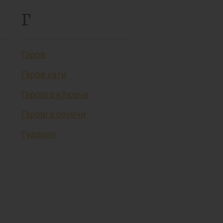
Г
Гаров
Гаров хати
Гаровга қўювчи
Гаровга олувчи
Гудвилл