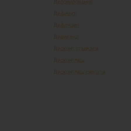
Депонирование
Дефицит
Дефляция
Дивиденд
Дисконт ставкаси
Дисконтлаш
Дисконтлаш сиёсати