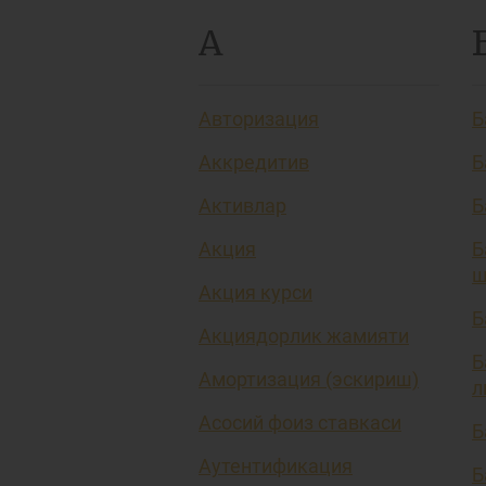
А
Авторизация
Б
Аккредитив
Б
Активлар
Б
Акция
Б
ш
Акция курси
Б
Акциядорлик жамияти
Б
Амортизация (эскириш)
л
Асосий фоиз ставкаси
Б
Аутентификация
Б