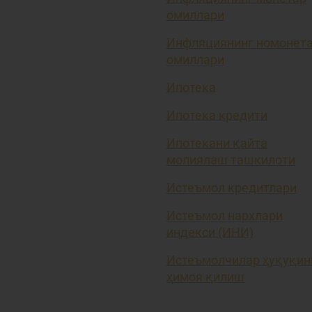
омиллари
Инфляциянинг номонет
омиллари
Ипотека
Ипотека кредити
Ипотекани қайта
молиялаш ташкилоти
Истеъмол кредитлари
Истеъмол нархлари
индекси (ИНИ)
Истеъмолчилар ҳуқуқин
ҳимоя қилиш