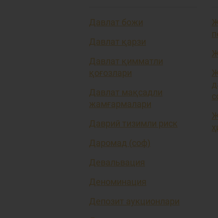
Давлат божи
Ж
п
Давлат қарзи
Ж
Давлат қимматли
қоғозлари
Ж
д
Давлат мақсадли
с
жамғармалари
Ж
Даврий тизимли риск
ҳ
Даромад (соф)
Девальвация
Деноминация
Депозит аукционлари