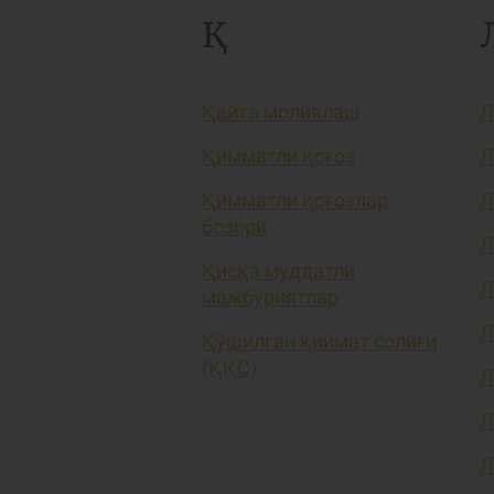
Қ
Қайта молиялаш
Л
Қимматли қоғоз
Л
Қимматли қоғозлар
Л
бозори
Л
Қисқа муддатли
Л
мажбуриятлар
Л
Қўшилган қиймат солиғи
(ҚҚС)
Л
Л
Л