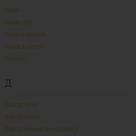
Гаров
Гаров хати
Гаровга қўювчи
Гаровга олувчи
Гудвилл
Д
Давлат божи
Давлат қарзи
Давлат қимматли қоғозлари