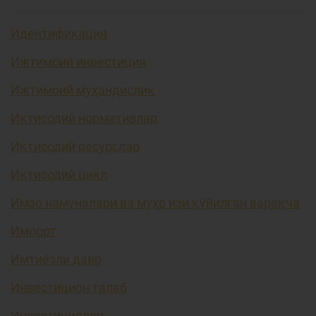
Идентификация
Ижтимоий инвестиция
Ижтимоий муҳандислик
Иқтисодий нормативлар
Иқтисодий ресурслар
Иқтисодий цикл
Имзо намуналари ва муҳр изи қўйилган варақча
Импорт
Имтиёзли давр
Инвестицион талаб
Инвестициялар