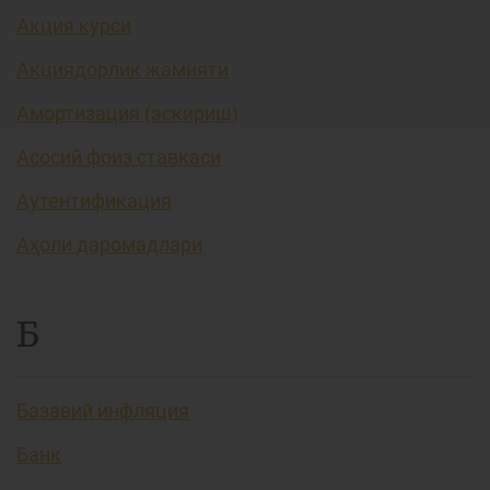
Акция курси
Акциядорлик жамияти
Амортизация (эскириш)
Асосий фоиз ставкаси
Аутентификация
Аҳоли даромадлари
Б
Базавий инфляция
Банк