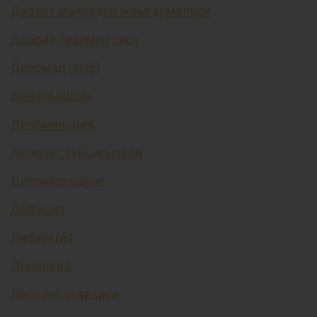
Давлат мақсадли жамғармалари
Даврий тизимли риск
Даромад (соф)
Девальвация
Деноминация
Депозит аукционлари
Депонирование
Дефицит
Дефляция
Дивиденд
Дисконт ставкаси