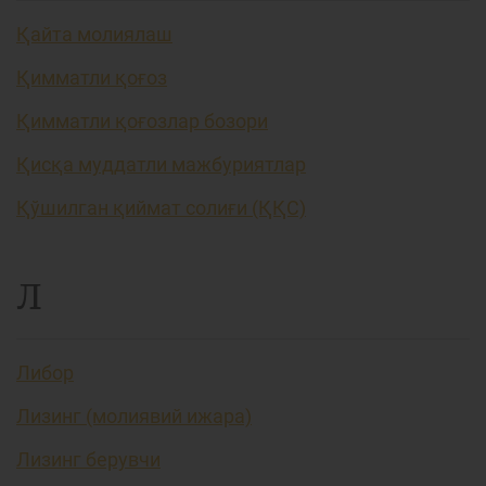
Қайта молиялаш
Қимматли қоғоз
Қимматли қоғозлар бозори
Қисқа муддатли мажбуриятлар
Қўшилган қиймат солиғи (ҚҚС)
Л
Либор
Лизинг (молиявий ижара)
Лизинг берувчи