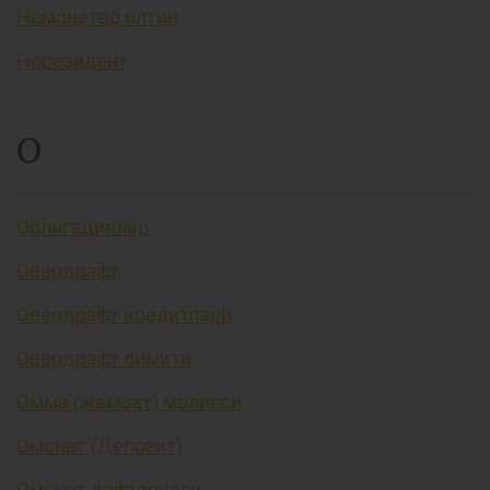
Номонетар олтин
Норезидент
О
Облигациялар
Овердрафт
Овердрафт кредитлари
Овердрафт лимити
Омма (жамоат) молияси
Омонат (Депозит)
Омонат дафтарчаси