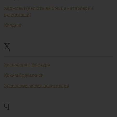
Хеджлаш (валюта ва бошқа хатарларни
суғурталаш)
Холдинг
Ҳ
Ҳисобварақ-фактура
Ҳоким ёрдамчиси
Ҳосилавий молия воситалари
Ч