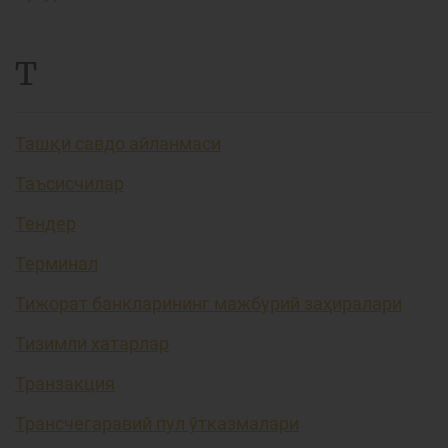
Т
Ташқи савдо айланмаси
Таъсисчилар
Тендер
Терминал
Тижорат банкларининг мажбурий заҳиралари
Тизимли хатарлар
Транзакция
Трансчегаравий пул ўтказмалари