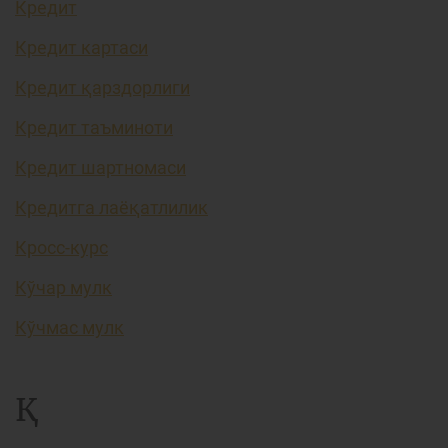
Кредит
Кредит картаси
Кредит қарздорлиги
Кредит таъминоти
Кредит шартномаси
Кредитга лаёқатлилик
Кросс-курс
Кўчар мулк
Кўчмас мулк
Қ