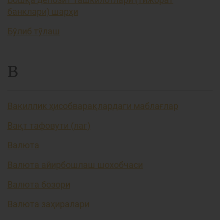
банклари) шарҳи
Бўлиб тўлаш
В
Вакиллик ҳисобварақлардаги маблағлар
Вақт тафовути (лаг)
Валюта
Валюта айирбошлаш шохобчаси
Валюта бозори
Валюта заҳиралари