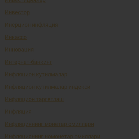
Инвестор
Инерцион инфляция
Инкассо
Инновация
Интернет-банкинг
Инфляцион кутилмалар
Инфляцион кутилмалар индекси
Инфляцион таргетлаш
Инфляция
Инфляциянинг монетар омиллари
Инфляциянинг номонетар омиллари