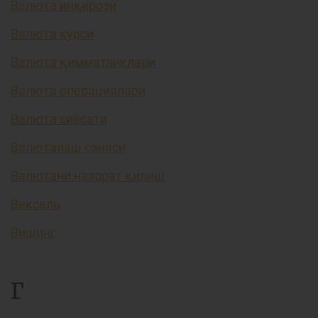
Валюта инқирози
Валюта курси
Валюта қимматликлари
Валюта операциялари
Валюта сиёсати
Валюталаш санаси
Валютани назорат қилиш
Вексель
Вишинг
Г