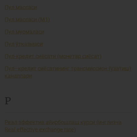
Пул массаси
Пул массаси (М1)
Пул муомаласи
Пул ўтказмаси
Пул-кредит сиёсати (монетар сиёсат)
Пул–кредит сиёсатининг трансмиссион (узатиш)
каналлари
Р
Реал эффектив айирбошлаш курси (инглизча
Real effective exchange rate)