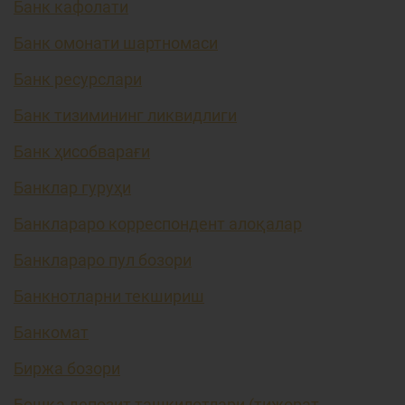
Банк кафолати
Банк омонати шартномаси
Банк ресурслари
Банк тизимининг ликвидлиги
Банк ҳисобварағи
Банклар гуруҳи
Банклараро корреспондент алоқалар
Банклараро пул бозори
Банкнотларни текшириш
Банкомат
Биржа бозори
Бошқа депозит ташкилотлари (тижорат