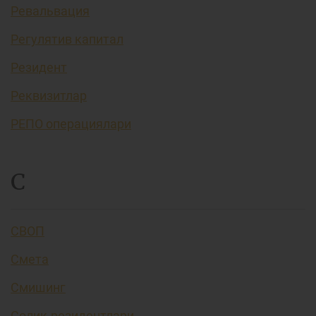
Ревальвация
Регулятив капитал
Резидент
Реквизитлар
РЕПО операциялари
С
СВОП
Смета
Смишинг
Солиқ резидентлари