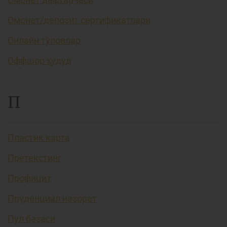
Омонат/депозит сертификатлари
Онлайн тўловлар
Оффшор ҳудуд
П
Пластик карта
Претекстинг
Профицит
Пруденциал назорат
Пул базаси