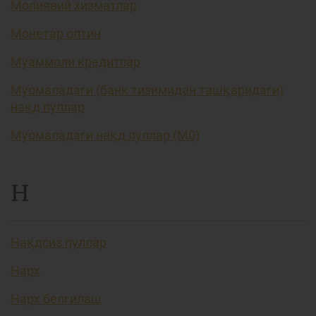
Молиявий хизматлар
Монетар олтин
Муаммоли кредитлар
Муомаладаги (банк тизимидан ташқаридаги)
нақд пуллар
Муомаладаги нақд пуллар (М0)
Н
Нақдсиз пуллар
Нарх
Нарх белгилаш