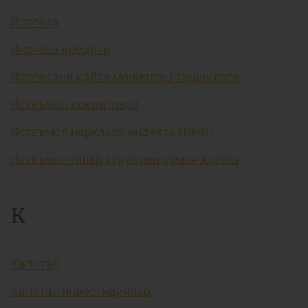
Ипотека
Ипотека кредити
Ипотекани қайта молиялаш ташкилоти
Истеъмол кредитлари
Истеъмол нархлари индекси (ИНИ)
Истеъмолчилар ҳуқуқини ҳимоя қилиш
К
Капитал
Капитал инвестициялар