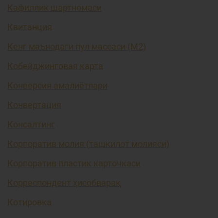
Кафиллик шартномаси
Квитанция
Кенг маънодаги пул массаси (М2)
Кобейджинговая карта
Конверсия амалиётлари
Конвертация
Консалтинг
Корпоратив молия (ташкилот молияси)
Корпоратив пластик карточкаси
Корреспондент ҳисобварақ
Котировка