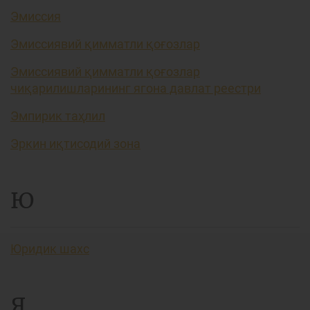
Эмиссия
Эмиссиявий қимматли қоғозлар
Эмиссиявий қимматли қоғозлар
чиқарилишларининг ягона давлат реестри
Эмпирик таҳлил
Эркин иқтисодий зона
Ю
Юридик шахс
Я