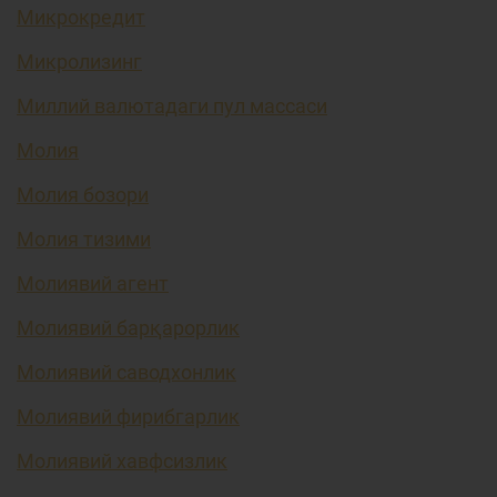
Микрокредит
Микролизинг
Миллий валютадаги пул массаси
Молия
Молия бозори
Молия тизими
Молиявий агент
Молиявий барқарорлик
Молиявий саводхонлик
Молиявий фирибгарлик
Молиявий хавфсизлик