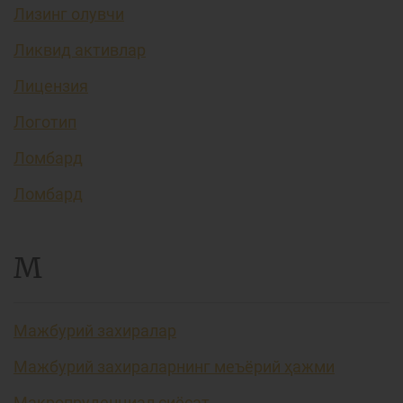
Лизинг олувчи
Ликвид активлар
Лицензия
Логотип
Ломбард
Ломбард
М
Мажбурий захиралар
Мажбурий захираларнинг меъёрий ҳажми
Макропруденциал сиёсат