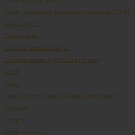
Солиқ тўловчининг иденфикация рақами (СТИР)
Соф кредитор
Соф қарздор
Соф очиқ валюта мавқеи
Сохталаштириш (Қалбакилаштириш)
СПОТ
Ссуда
Стресс–тест ўтказиш (инглизча stress testing)
Субсидия
Суғурта
Суғурта полиси