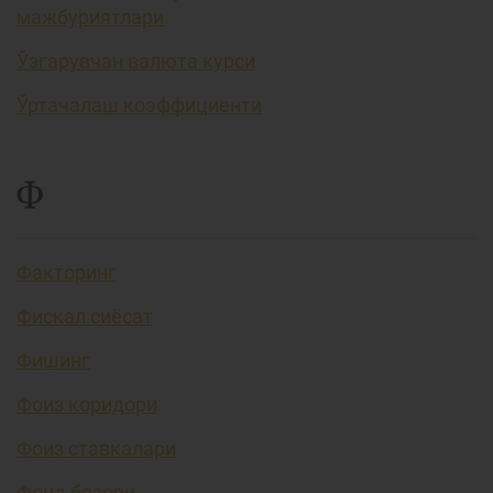
мажбуриятлари
Ўзгарувчан валюта курси
Ўртачалаш коэффициенти
Ф
Факторинг
Фискал сиёсат
Фишинг
Фоиз коридори
Фоиз ставкалари
Фонд бозори