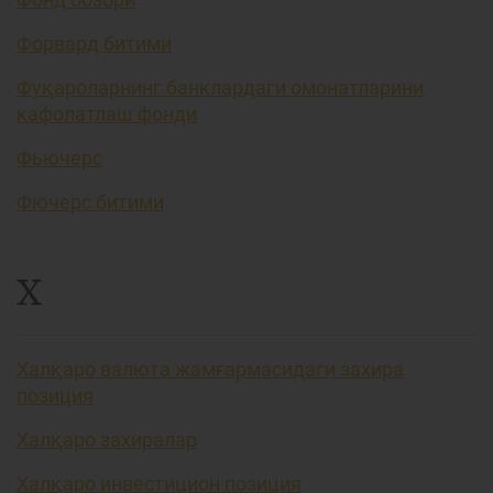
Форвард битими
Фуқароларнинг банклардаги омонатларини
кафолатлаш фонди
Фьючерс
Фючерс битими
Х
Халқаро валюта жамғармасидаги захира
позиция
Халқаро захиралар
Халқаро инвестицион позиция