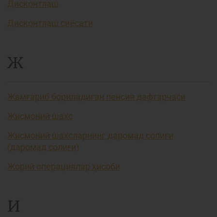
Дисконтлаш
Дисконтлаш сиёсати
Ж
Жамғариб бориладиган пенсия дафтарчаси
Жисмоний шахс
Жисмоний шахсларнинг даромад солиғи
(даромад солиғи)
Жорий операциялар ҳисоби
И