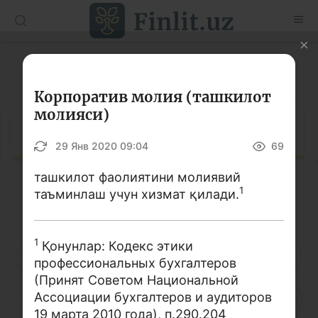
O’zb
Ўзб
Рус
Луғат
Мақолалар
Корпоратив молия (ташкилот
молияси)
Ўқув қўлланмалар
Луғат
29 Янв 2020 09:04
69
Луғат
ташкилот фаолиятини молиявий
Молиявий саводхонлик бўйича китоблар
1
таъминлаш учун хизмат қилади.
Кирилл алифбоси
Лотин алифбоси
Видео
1
Қонунлар: Кодекс этики
Лойиҳалар
А
Б
В
Г
Ғ
Д
Е
профессиональных бухгалтеров
(Принят Советом Национальной
Интерактив хизматлар
Ассоциации бухгалтеров и аудиторов
Ё
Ж
З
И
Й
К
Қ
Фотогалерея
19 марта 2010 года), п.290.204