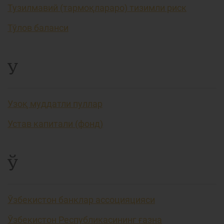
Тузилмавий (тармоқлараро) тизимли риск
Тўлов баланси
У
Узоқ муддатли пуллар
Устав капитали (фонд)
Ў
Ўзбекистон банклар ассоцияцияси
Ўзбекистон Республикасининг ғазна