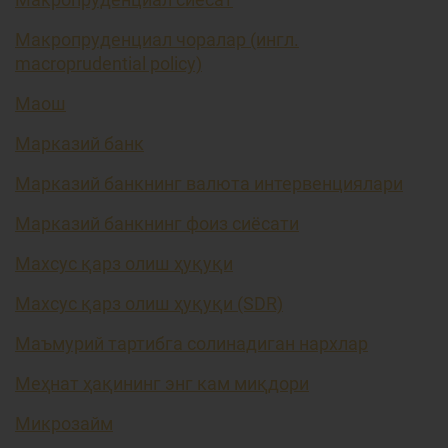
Макропруденциал чоралар (ингл.
macroprudential policy)
Маош
Марказий банк
Марказий банкнинг валюта интервенциялари
Марказий банкнинг фоиз сиёсати
Махсус қарз олиш ҳуқуқи
Махсус қарз олиш ҳуқуқи (SDR)
Маъмурий тартибга солинадиган нархлар
Меҳнат ҳақининг энг кам миқдори
Микрозайм