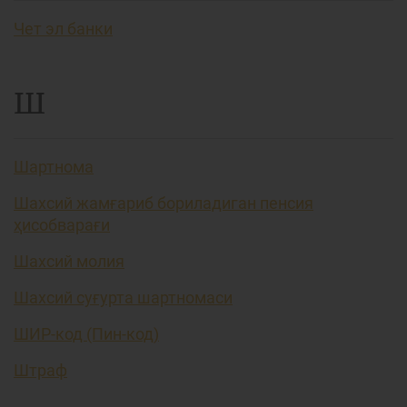
Чет эл банки
Ш
Шартнома
Шахсий жамғариб бориладиган пенсия
ҳисобварағи
Шахсий молия
Шахсий суғурта шартномаси
ШИР-код (Пин-код)
Штраф