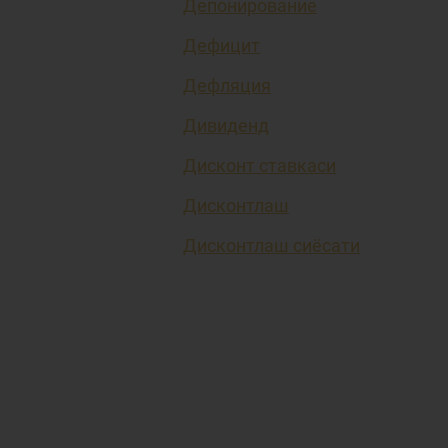
Депонирование
Дефицит
Дефляция
Дивиденд
Дисконт ставкаси
Дисконтлаш
Дисконтлаш сиёсати