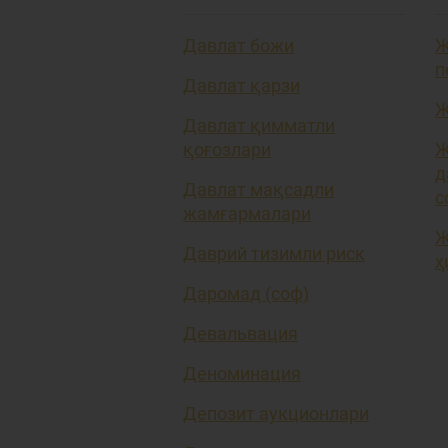
Давлат божи
Ж
п
Давлат қарзи
Ж
Давлат қимматли
қоғозлари
Ж
д
Давлат мақсадли
с
жамғармалари
Ж
Даврий тизимли риск
ҳ
Даромад (соф)
Девальвация
Деноминация
Депозит аукционлари