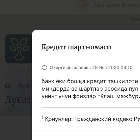
Ўзбекистон Респуб
Лой
Кредит шартномаси
Мақолалар
Охирги янгиланиш:
29 Янв 2020 09:10
банк ёки бошқа кредит ташкилоти 
Ўқув қўлланмалар
Луғат
миқдорда ва шартлар асосида пул 
Банк агентлари учун
П
унинг учун фоизлар тўлаш мажбур
Луғат
1
Қонунлар: Гражданский кодекс РУз
Депозит (омонатлар)
К