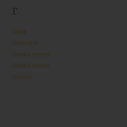
Г
Гаров
Гаров хати
Гаровга қўювчи
Гаровга олувчи
Гудвилл