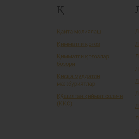
Қ
Қайта молиялаш
Л
Қимматли қоғоз
Л
Қимматли қоғозлар
Л
бозори
Л
Қисқа муддатли
Л
мажбуриятлар
Л
Қўшилган қиймат солиғи
(ҚҚС)
Л
Л
Л