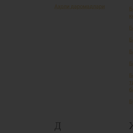
Аҳоли даромадлари
Б
к
Б
Б
Б
Б
Б
т
б
Б
Д