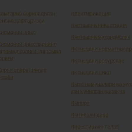
амғариб бориладиган
Идентификация
енсия дафтарчаси
Ижтимоий инвестиция
исмоний шахс
Ижтимоий муҳандислик
исмоний шахсларнинг
Иқтисодий нормативлар
аромад солиғи (даромад
олиғи)
Иқтисодий ресурслар
орий операциялар
Иқтисодий цикл
исоби
Имзо намуналари ва му
изи қўйилган варақча
Импорт
Имтиёзли давр
Инвестицион талаб