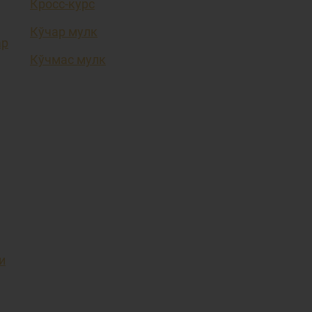
Кросс-курс
Кўчар мулк
ар
Кўчмас мулк
и