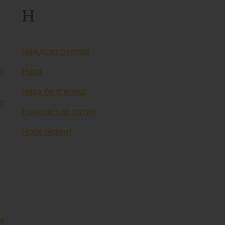
Н
Нақдсиз пуллар
нг
Нарх
Нарх белгилаш
т
Номонетар олтин
Норезидент
и