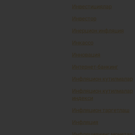
Инвестициялар
Инвестор
Инерцион инфляция
Инкассо
Инновация
Интернет-банкинг
Инфляцион кутилмалар
Инфляцион кутилмалар
индекси
Инфляцион таргетлаш
Инфляция
Инфляциянинг монетар