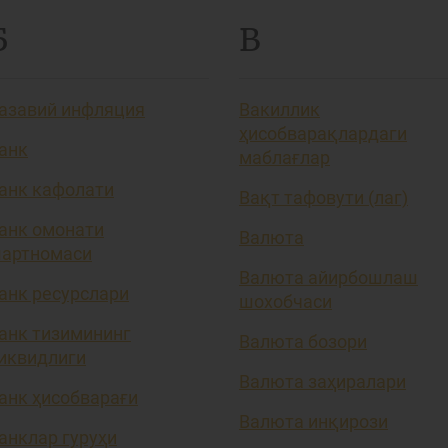
Б
В
азавий инфляция
Вакиллик
ҳисобварақлардаги
анк
маблағлар
анк кафолати
Вақт тафовути (лаг)
анк омонати
Валюта
артномаси
Валюта айирбошлаш
анк ресурслари
шохобчаси
анк тизимининг
Валюта бозори
иквидлиги
Валюта заҳиралари
анк ҳисобварағи
Валюта инқирози
анклар гуруҳи