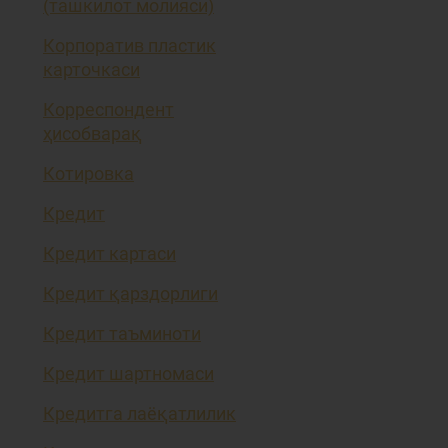
(ташкилот молияси)
Корпоратив пластик
карточкаси
Корреспондент
ҳисобварақ
Котировка
Кредит
Кредит картаси
Кредит қарздорлиги
Кредит таъминоти
Кредит шартномаси
Кредитга лаёқатлилик