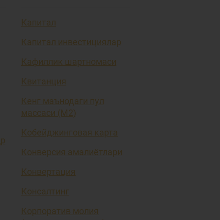
Капитал
Капитал инвестициялар
Кафиллик шартномаси
Квитанция
Кенг маънодаги пул
массаси (М2)
Кобейджинговая карта
ҳр
Конверсия амалиётлари
Конвертация
Консалтинг
Корпоратив молия