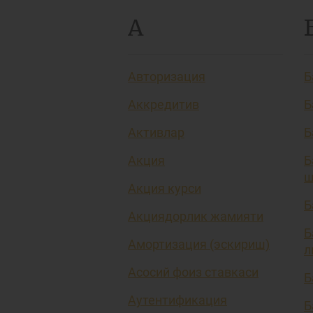
А
Авторизация
Б
Аккредитив
Б
Активлар
Б
Акция
Б
ш
Акция курси
Б
Акциядорлик жамияти
Б
Амортизация (эскириш)
л
Асосий фоиз ставкаси
Б
Аутентификация
Б