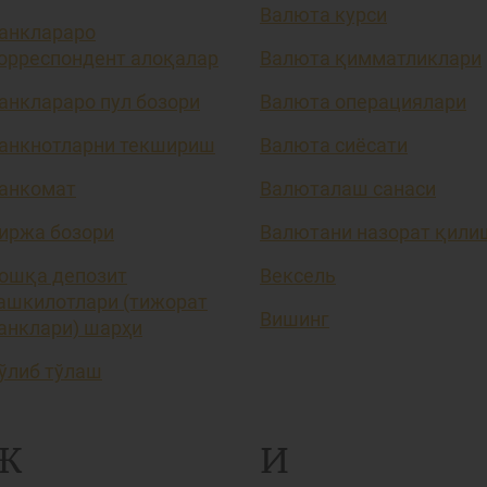
Валюта курси
анклараро
орреспондент алоқалар
Валюта қимматликлари
анклараро пул бозори
Валюта операциялари
анкнотларни текшириш
Валюта сиёсати
анкомат
Валюталаш санаси
иржа бозори
Валютани назорат қили
ошқа депозит
Вексель
ашкилотлари (тижорат
Вишинг
анклари) шарҳи
ўлиб тўлаш
Ж
И