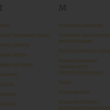
Л
М
ибор
Мажбурий захиралар
изинг (молиявий ижара)
Мажбурий захираларни
меъёрий ҳажми
изинг берувчи
Макропруденциал сиёса
изинг олувчи
Макропруденциал
иквид активлар
чоралар (ингл.
macroprudential policy)
ицензия
Маош
оготип
Марказий банк
омбард
Марказий банкнинг
омбард
валюта интервенциялар