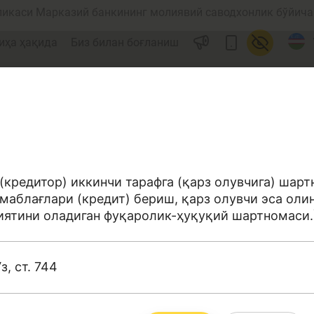
ликаси Марказий банкининг молиявий саводхонлик бўйича 
иҳа ҳақида
Биз билан боғланиш
(кредитор) иккинчи тарафга (қарз олувчига) шарт
маблағлари (кредит) бериш, қарз олувчи эса оли
ул
Ислом молияси
иятини оладиган фуқаролик-ҳуқуқий шартномаси.
, ст. 744
редит
Бюджет