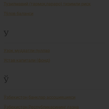
Тузилмавий (тармоқлараро) тизимли риск
Тўлов баланси
У
Узоқ муддатли пуллар
Устав капитали (фонд)
Ў
Ўзбекистон банклар ассоцияцияси
Ўзбекистон Республикасининг ғазна