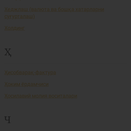
Хеджлаш (валюта ва бошқа хатарларни
суғурталаш)
Холдинг
Ҳ
Ҳисобварақ-фактура
Ҳоким ёрдамчиси
Ҳосилавий молия воситалари
Ч