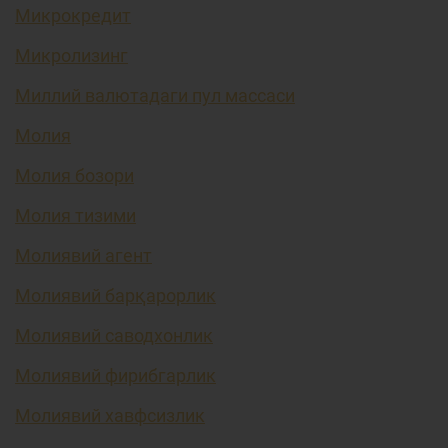
Микрокредит
Микролизинг
Миллий валютадаги пул массаси
Молия
Молия бозори
Молия тизими
Молиявий агент
Молиявий барқарорлик
Молиявий саводхонлик
Молиявий фирибгарлик
Молиявий хавфсизлик