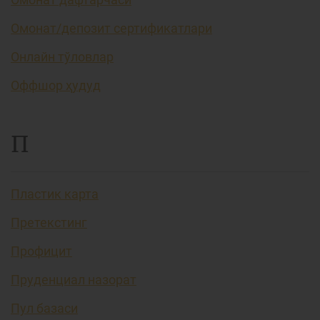
Омонат/депозит сертификатлари
Онлайн тўловлар
Оффшор ҳудуд
П
Пластик карта
Претекстинг
Профицит
Пруденциал назорат
Пул базаси