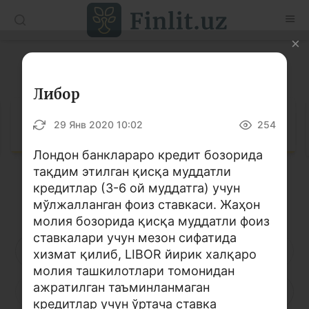
O’zb
Ўзб
Рус
Луғат
Мақолалар
Либор
Ўқув қўлланмалар
Луғат
29 Янв 2020 10:02
254
Луғат
Лондон банклараро кредит бозорида
тақдим этилган қисқа муддатли
Молиявий саводхонлик бўйича китоблар
кредитлар (3-6 ой муддатга) учун
Кирилл алифбоси
Лотин алифбоси
Видео
мўлжалланган фоиз ставкаси. Жаҳон
молия бозорида қисқа муддатли фоиз
ставкалари учун мезон сифатида
Лойиҳалар
А
Б
В
Г
Ғ
Д
Е
хизмат қилиб, LIBOR йирик халқаро
молия ташкилотлари томонидан
Интерактив хизматлар
ажратилган таъминланмаган
Ё
Ж
З
И
Й
К
Қ
Фотогалерея
кредитлар учун ўртача ставка