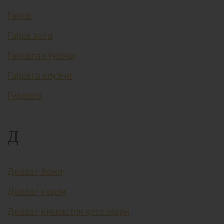
Гаров
Гаров хати
Гаровга қўювчи
Гаровга олувчи
Гудвилл
Д
Давлат божи
Давлат қарзи
Давлат қимматли қоғозлари