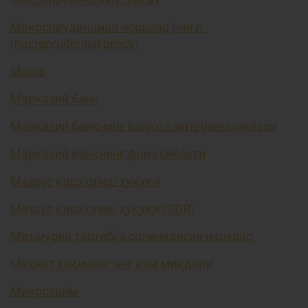
Макропруденциал чоралар (ингл.
macroprudential policy)
Маош
Марказий банк
Марказий банкнинг валюта интервенциялари
Марказий банкнинг фоиз сиёсати
Махсус қарз олиш ҳуқуқи
Махсус қарз олиш ҳуқуқи (SDR)
Маъмурий тартибга солинадиган нархлар
Меҳнат ҳақининг энг кам миқдори
Микрозайм