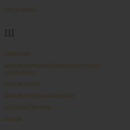
Чет эл банки
Ш
Шартнома
Шахсий жамғариб бориладиган пенсия
ҳисобварағи
Шахсий молия
Шахсий суғурта шартномаси
ШИР-код (Пин-код)
Штраф