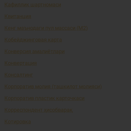
Кафиллик шартномаси
Квитанция
Кенг маънодаги пул массаси (М2)
Кобейджинговая карта
Конверсия амалиётлари
Конвертация
Консалтинг
Корпоратив молия (ташкилот молияси)
Корпоратив пластик карточкаси
Корреспондент ҳисобварақ
Котировка