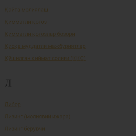
Қайта молиялаш
Қимматли қоғоз
Қимматли қоғозлар бозори
Қисқа муддатли мажбуриятлар
Қўшилган қиймат солиғи (ҚҚС)
Л
Либор
Лизинг (молиявий ижара)
Лизинг берувчи