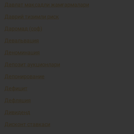
Давлат мақсадли жамғармалари
Даврий тизимли риск
Даромад (соф)
Девальвация
Деноминация
Депозит аукционлари
Депонирование
Дефицит
Дефляция
Дивиденд
Дисконт ставкаси