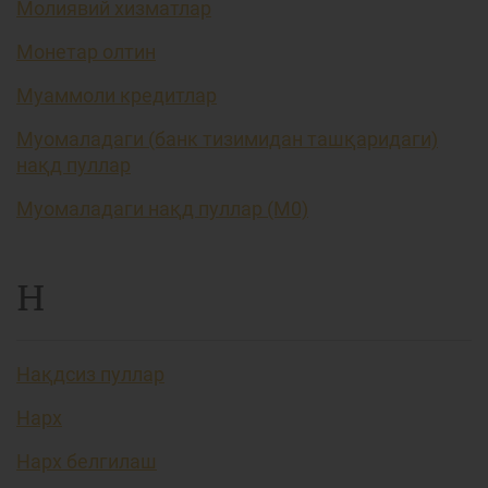
Молиявий хизматлар
Монетар олтин
Муаммоли кредитлар
Муомаладаги (банк тизимидан ташқаридаги)
нақд пуллар
Муомаладаги нақд пуллар (М0)
Н
Нақдсиз пуллар
Нарх
Нарх белгилаш