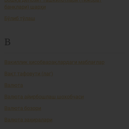
банклари) шарҳи
Бўлиб тўлаш
В
Вакиллик ҳисобварақлардаги маблағлар
Вақт тафовути (лаг)
Валюта
Валюта айирбошлаш шохобчаси
Валюта бозори
Валюта заҳиралари