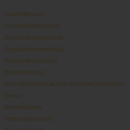
Идентификация
Ижтимоий инвестиция
Ижтимоий муҳандислик
Иқтисодий нормативлар
Иқтисодий ресурслар
Иқтисодий цикл
Имзо намуналари ва муҳр изи қўйилган варақча
Импорт
Имтиёзли давр
Инвестицион талаб
Инвестициялар