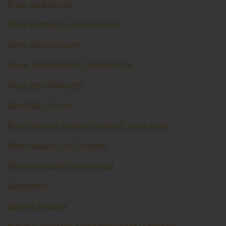
Банк кафолати
Банк омонати шартномаси
Банк ресурслари
Банк тизимининг ликвидлиги
Банк ҳисобварағи
Банклар гуруҳи
Банклараро корреспондент алоқалар
Банклараро пул бозори
Банкнотларни текшириш
Банкомат
Биржа бозори
Бошқа депозит ташкилотлари (тижорат