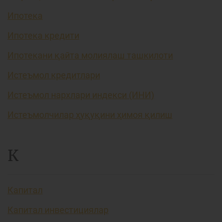
Ипотека
Ипотека кредити
Ипотекани қайта молиялаш ташкилоти
Истеъмол кредитлари
Истеъмол нархлари индекси (ИНИ)
Истеъмолчилар ҳуқуқини ҳимоя қилиш
К
Капитал
Капитал инвестициялар