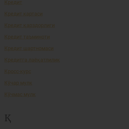
Кредит
Кредит картаси
Кредит қарздорлиги
Кредит таъминоти
Кредит шартномаси
Кредитга лаёқатлилик
Кросс-курс
Кўчар мулк
Кўчмас мулк
Қ