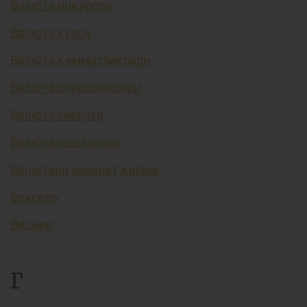
Валюта инқирози
Валюта курси
Валюта қимматликлари
Валюта операциялари
Валюта сиёсати
Валюталаш санаси
Валютани назорат қилиш
Вексель
Вишинг
Г