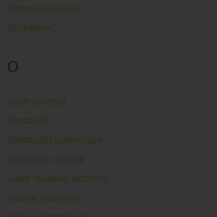
Номонетар олтин
Норезидент
О
Облигациялар
Овердрафт
Овердрафт кредитлари
Овердрафт лимити
Омма (жамоат) молияси
Омонат (Депозит)
Омонат дафтарчаси