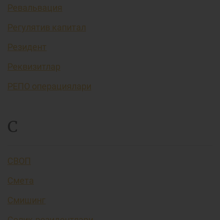
Ревальвация
Регулятив капитал
Резидент
Реквизитлар
РЕПО операциялари
С
СВОП
Смета
Смишинг
Солиқ резидентлари