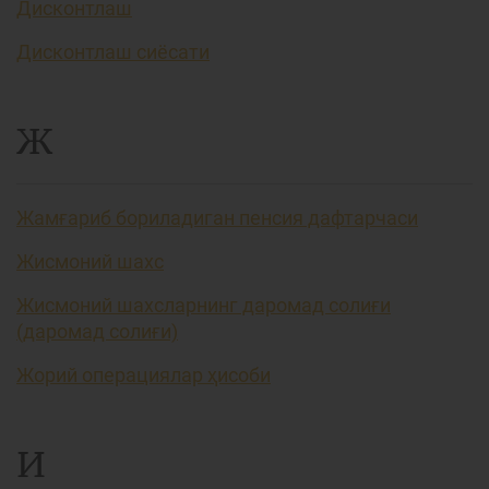
Дисконтлаш
Дисконтлаш сиёсати
Ж
Жамғариб бориладиган пенсия дафтарчаси
Жисмоний шахс
Жисмоний шахсларнинг даромад солиғи
(даромад солиғи)
Жорий операциялар ҳисоби
И