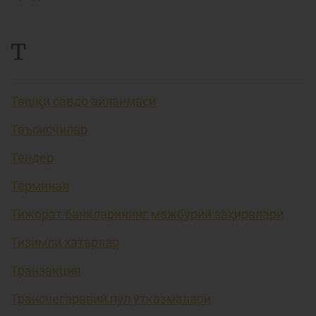
Т
Ташқи савдо айланмаси
Таъсисчилар
Тендер
Терминал
Тижорат банкларининг мажбурий заҳиралари
Тизимли хатарлар
Транзакция
Трансчегаравий пул ўтказмалари