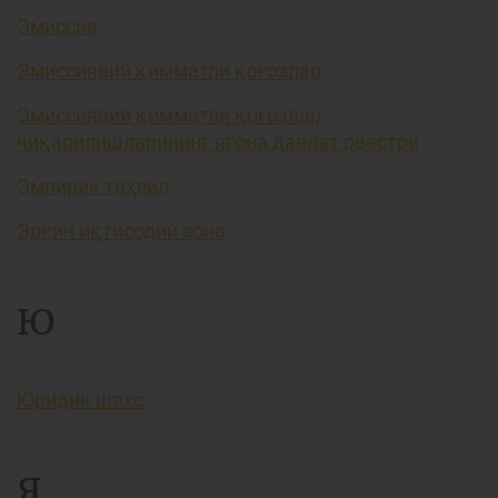
Эмиссия
Эмиссиявий қимматли қоғозлар
Эмиссиявий қимматли қоғозлар
чиқарилишларининг ягона давлат реестри
Эмпирик таҳлил
Эркин иқтисодий зона
Ю
Юридик шахс
Я