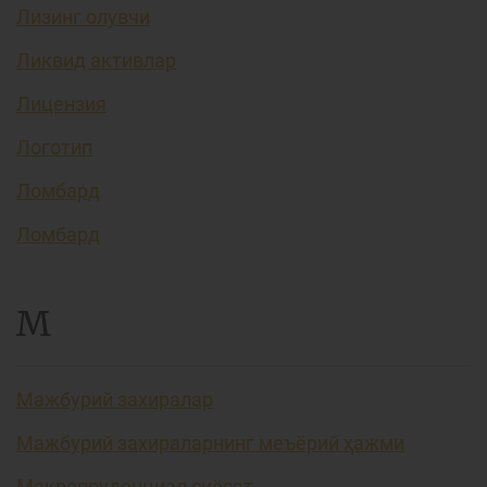
Лизинг олувчи
Ликвид активлар
Лицензия
Логотип
Ломбард
Ломбард
М
Мажбурий захиралар
Мажбурий захираларнинг меъёрий ҳажми
Макропруденциал сиёсат