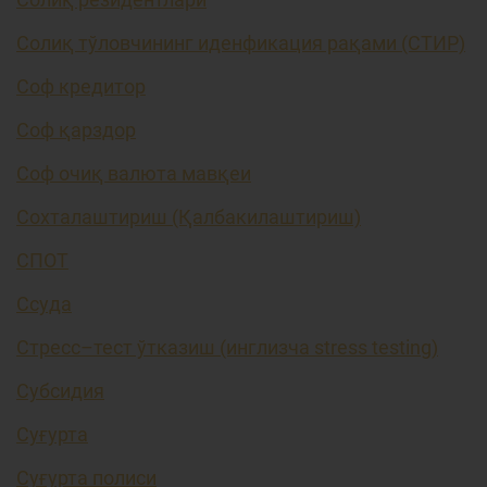
Солиқ тўловчининг иденфикация рақами (СТИР)
Соф кредитор
Соф қарздор
Соф очиқ валюта мавқеи
Сохталаштириш (Қалбакилаштириш)
СПОТ
Ссуда
Стресс–тест ўтказиш (инглизча stress testing)
Субсидия
Суғурта
Суғурта полиси