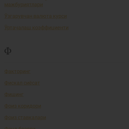
мажбуриятлари
Ўзгарувчан валюта курси
Ўртачалаш коэффициенти
Ф
Факторинг
Фискал сиёсат
Фишинг
Фоиз коридори
Фоиз ставкалари
Фонд бозори