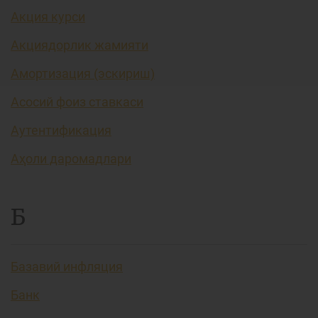
Акция курси
Акциядорлик жамияти
Амортизация (эскириш)
Асосий фоиз ставкаси
Аутентификация
Аҳоли даромадлари
Б
Базавий инфляция
Банк