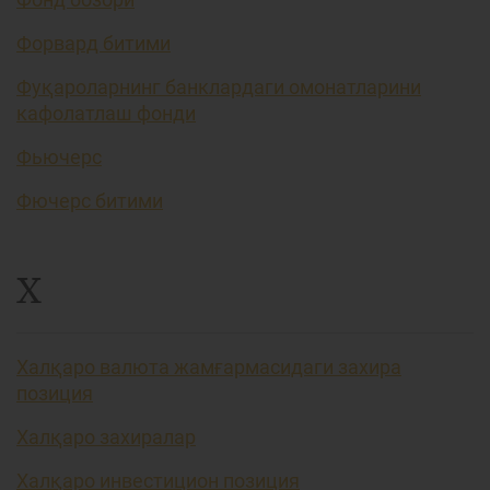
Форвард битими
Фуқароларнинг банклардаги омонатларини
кафолатлаш фонди
Фьючерс
Фючерс битими
Х
Халқаро валюта жамғармасидаги захира
позиция
Халқаро захиралар
Халқаро инвестицион позиция