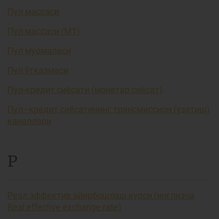
Пул массаси
Пул массаси (М1)
Пул муомаласи
Пул ўтказмаси
Пул-кредит сиёсати (монетар сиёсат)
Пул–кредит сиёсатининг трансмиссион (узатиш)
каналлари
Р
Реал эффектив айирбошлаш курси (инглизча
Real effective exchange rate)