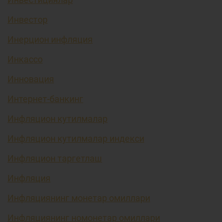
Инвестор
Инерцион инфляция
Инкассо
Инновация
Интернет-банкинг
Инфляцион кутилмалар
Инфляцион кутилмалар индекси
Инфляцион таргетлаш
Инфляция
Инфляциянинг монетар омиллари
Инфляциянинг номонетар омиллари