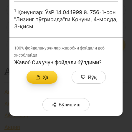
Лойиҳа ҳақида
Л
М
Н
О
П
Р
С
1
Қонунлар: ЎзР 14.04.1999 й. 756-1-сон
Кенгайтирилган қидирув
"Лизинг тўғрисида"ги Қонуни, 4-модда,
3-қисм
Т
У
Ў
Ү
Ф
Х
Ҳ
Сайт харитаси
Ц
Ч
Ш
Э
Ю
Я
...
100%
фойдаланувчилар жавобни фойдали деб
ҳисоблайди
Жавоб Сиз учун фойдали бўлдими?
А
Ҳа
Йўқ
Авторизация
Аккредитив
Бўлишиш
Активлар
Акция