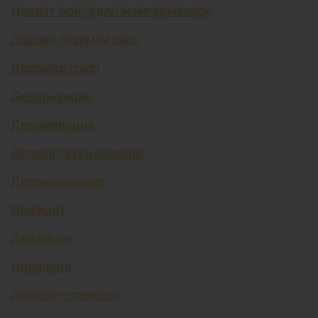
Давлат мақсадли жамғармалари
Даврий тизимли риск
Даромад (соф)
Девальвация
Деноминация
Депозит аукционлари
Депонирование
Дефицит
Дефляция
Дивиденд
Дисконт ставкаси