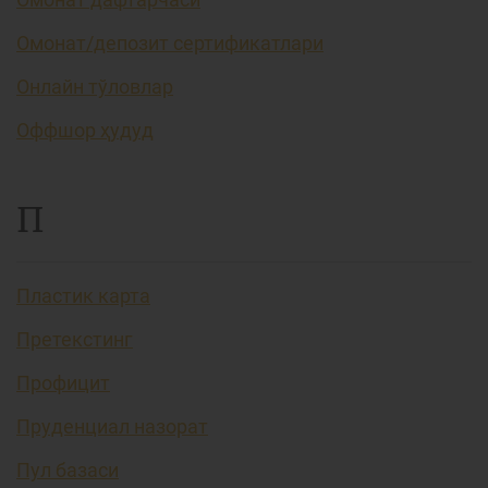
Омонат/депозит сертификатлари
Онлайн тўловлар
Оффшор ҳудуд
П
Пластик карта
Претекстинг
Профицит
Пруденциал назорат
Пул базаси