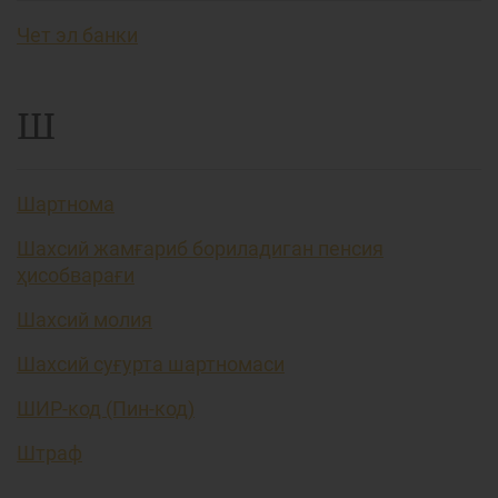
Чет эл банки
Ш
Шартнома
Шахсий жамғариб бориладиган пенсия
ҳисобварағи
Шахсий молия
Шахсий суғурта шартномаси
ШИР-код (Пин-код)
Штраф