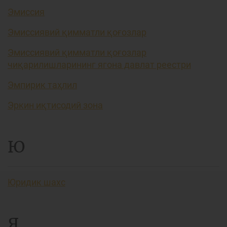
Эмиссия
Эмиссиявий қимматли қоғозлар
Эмиссиявий қимматли қоғозлар
чиқарилишларининг ягона давлат реестри
Эмпирик таҳлил
Эркин иқтисодий зона
Ю
Юридик шахс
Я