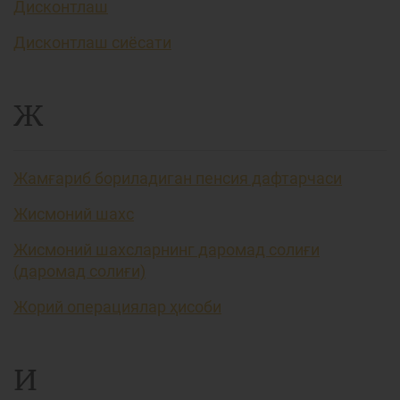
Дисконтлаш
Дисконтлаш сиёсати
Ж
Жамғариб бориладиган пенсия дафтарчаси
Жисмоний шахс
Жисмоний шахсларнинг даромад солиғи
(даромад солиғи)
Жорий операциялар ҳисоби
И