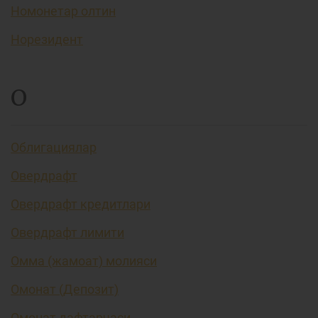
Номонетар олтин
Норезидент
О
Облигациялар
Овердрафт
Овердрафт кредитлари
Овердрафт лимити
Омма (жамоат) молияси
Омонат (Депозит)
Омонат дафтарчаси