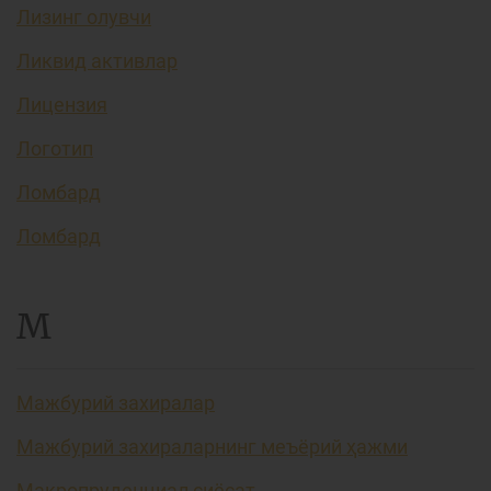
Лизинг олувчи
Ликвид активлар
Лицензия
Логотип
Ломбард
Ломбард
М
Мажбурий захиралар
Мажбурий захираларнинг меъёрий ҳажми
Макропруденциал сиёсат