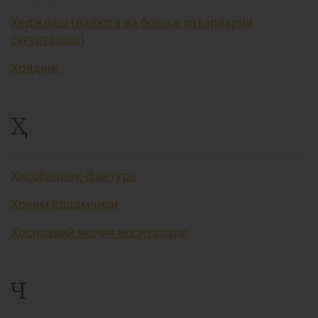
Хеджлаш (валюта ва бошқа хатарларни
суғурталаш)
Холдинг
Ҳ
Ҳисобварақ-фактура
Ҳоким ёрдамчиси
Ҳосилавий молия воситалари
Ч