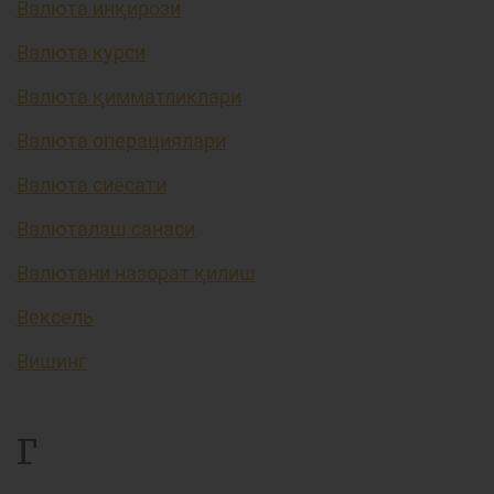
Валюта инқирози
Валюта курси
Валюта қимматликлари
Валюта операциялари
Валюта сиёсати
Валюталаш санаси
Валютани назорат қилиш
Вексель
Вишинг
Г