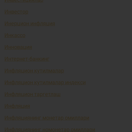
Инвестор
Инерцион инфляция
Инкассо
Инновация
Интернет-банкинг
Инфляцион кутилмалар
Инфляцион кутилмалар индекси
Инфляцион таргетлаш
Инфляция
Инфляциянинг монетар омиллари
Инфляциянинг номонетар омиллари