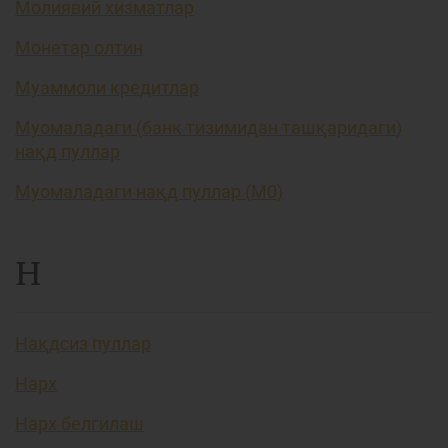
Молиявий хизматлар
Монетар олтин
Муаммоли кредитлар
Муомаладаги (банк тизимидан ташқаридаги)
нақд пуллар
Муомаладаги нақд пуллар (М0)
Н
Нақдсиз пуллар
Нарх
Нарх белгилаш