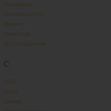
Ревальвация
Регулятив капитал
Резидент
Реквизитлар
РЕПО операциялари
С
СВОП
Смета
Смишинг
Солиқ резидентлари