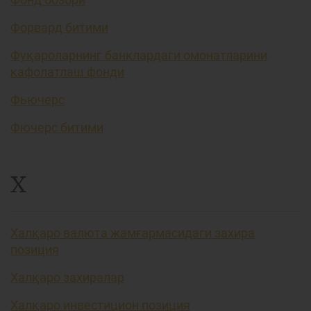
Форвард битими
Фуқароларнинг банклардаги омонатларини
кафолатлаш фонди
Фьючерс
Фючерс битими
Х
Халқаро валюта жамғармасидаги захира
позиция
Халқаро захиралар
Халқаро инвестицион позиция