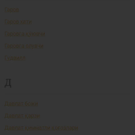
Гаров
Гаров хати
Гаровга қўювчи
Гаровга олувчи
Гудвилл
Д
Давлат божи
Давлат қарзи
Давлат қимматли қоғозлари