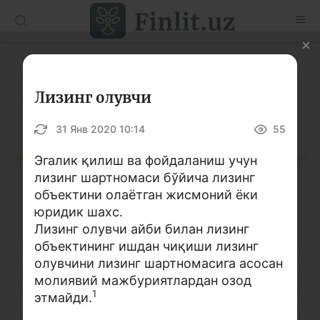
O’zb
Ўзб
Рус
Луғат
Мақолалар
Лизинг олувчи
Ўқув қўлланмалар
Луғат
31 Янв 2020 10:14
55
Луғат
Эгалик қилиш ва фойдаланиш учун
лизинг шартномаси бўйича лизинг
Молиявий саводхонлик бўйича китоблар
объектини олаётган жисмоний ёки
Кирилл алифбоси
Лотин алифбоси
Видео
юридик шахс.
Лизинг олувчи айби билан лизинг
объектининг ишдан чиқиши лизинг
Лойиҳалар
А
Б
В
Г
Ғ
Д
Е
олувчини лизинг шартномасига асосан
молиявий мажбуриятлардан озод
Интерактив хизматлар
1
этмайди.
Ё
Ж
З
И
Й
К
Қ
Фотогалерея