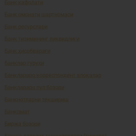
Банк кафолати
Банк омонати шартномаси
Банк ресурслари
Банк тизимининг ликвидлиги
Банк ҳисобварағи
Банклар гуруҳи
Банклараро корреспондент алоқалар
Банклараро пул бозори
Банкнотларни текшириш
Банкомат
Биржа бозори
Бошқа депозит ташкилотлари (тижорат