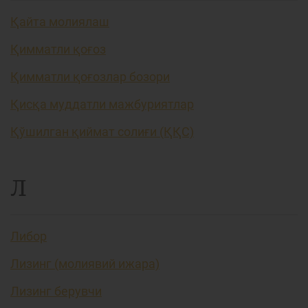
Қайта молиялаш
Қимматли қоғоз
Қимматли қоғозлар бозори
Қисқа муддатли мажбуриятлар
Қўшилган қиймат солиғи (ҚҚС)
Л
Либор
Лизинг (молиявий ижара)
Лизинг берувчи