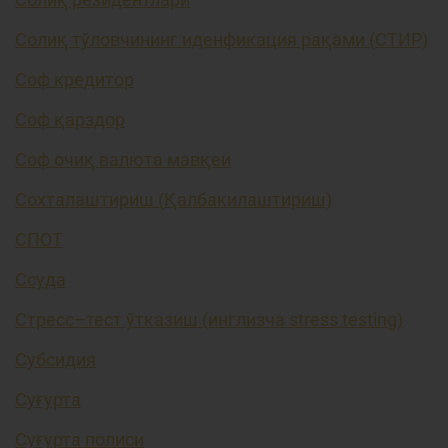
Солиқ тўловчининг иденфикация рақами (СТИР)
Соф кредитор
Соф қарздор
Соф очиқ валюта мавқеи
Сохталаштириш (Қалбакилаштириш)
СПОТ
Ссуда
Стресс–тест ўтказиш (инглизча stress testing)
Субсидия
Суғурта
Суғурта полиси