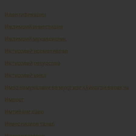
Идентификация
Ижтимоий инвестиция
Ижтимоий муҳандислик
Иқтисодий нормативлар
Иқтисодий ресурслар
Иқтисодий цикл
Имзо намуналари ва муҳр изи қўйилган варақча
Импорт
Имтиёзли давр
Инвестицион талаб
Инвестициялар