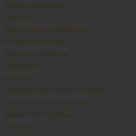
Кафиллик шартномаси
Квитанция
Кенг маънодаги пул массаси (М2)
Кобейджинговая карта
Конверсия амалиётлари
Конвертация
Консалтинг
Корпоратив молия (ташкилот молияси)
Корпоратив пластик карточкаси
Корреспондент ҳисобварақ
Котировка