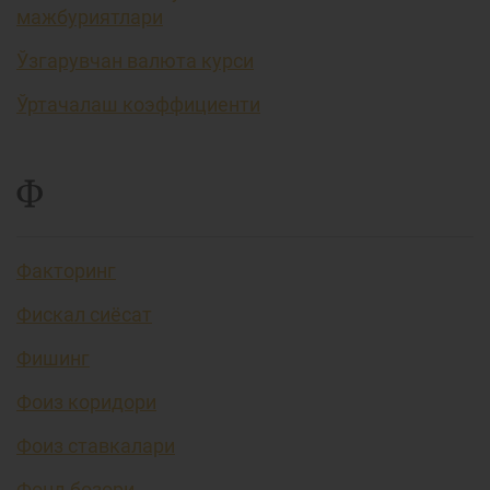
мажбуриятлари
Ўзгарувчан валюта курси
Ўртачалаш коэффициенти
Ф
Факторинг
Фискал сиёсат
Фишинг
Фоиз коридори
Фоиз ставкалари
Фонд бозори