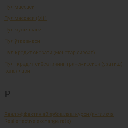
Пул массаси
Пул массаси (М1)
Пул муомаласи
Пул ўтказмаси
Пул-кредит сиёсати (монетар сиёсат)
Пул–кредит сиёсатининг трансмиссион (узатиш)
каналлари
Р
Реал эффектив айирбошлаш курси (инглизча
Real effective exchange rate)