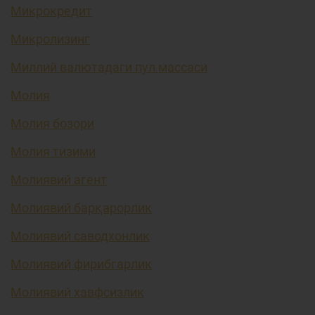
Микрокредит
Микролизинг
Миллий валютадаги пул массаси
Молия
Молия бозори
Молия тизими
Молиявий агент
Молиявий барқарорлик
Молиявий саводхонлик
Молиявий фирибгарлик
Молиявий хавфсизлик