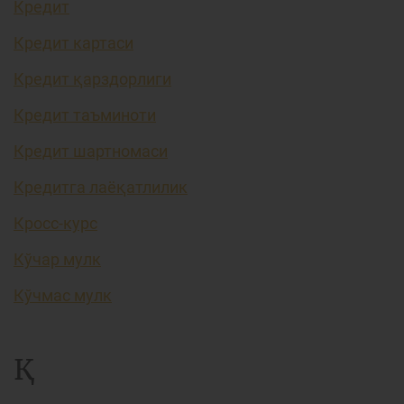
Кредит
Кредит картаси
Кредит қарздорлиги
Кредит таъминоти
Кредит шартномаси
Кредитга лаёқатлилик
Кросс-курс
Кўчар мулк
Кўчмас мулк
Қ