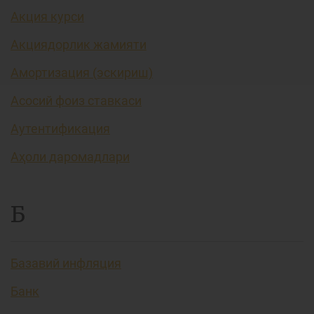
Акция курси
Акциядорлик жамияти
Амортизация (эскириш)
Асосий фоиз ставкаси
Аутентификация
Аҳоли даромадлари
Б
Базавий инфляция
Банк