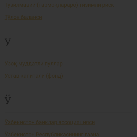
Тузилмавий (тармоқлараро) тизимли риск
Тўлов баланси
У
Узоқ муддатли пуллар
Устав капитали (фонд)
Ў
Ўзбекистон банклар ассоцияцияси
Ўзбекистон Республикасининг ғазна