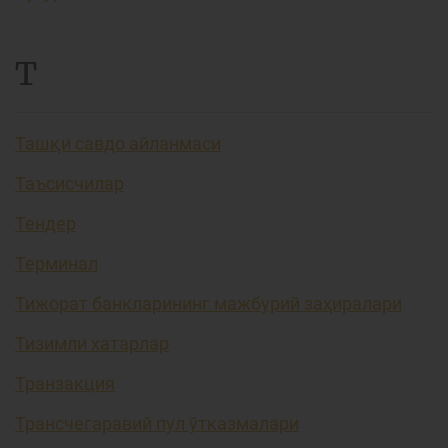
Т
Ташқи савдо айланмаси
Таъсисчилар
Тендер
Терминал
Тижорат банкларининг мажбурий заҳиралари
Тизимли хатарлар
Транзакция
Трансчегаравий пул ўтказмалари