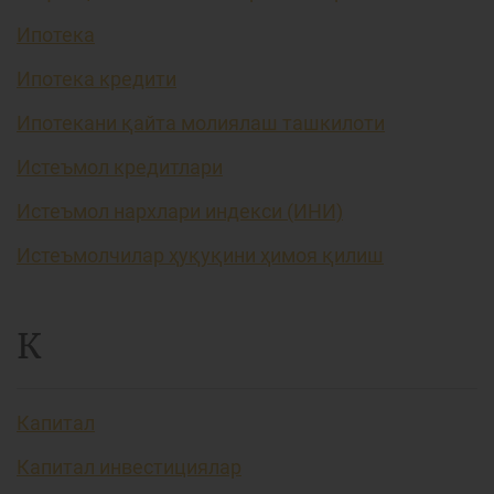
Ипотека
Ипотека кредити
Ипотекани қайта молиялаш ташкилоти
Истеъмол кредитлари
Истеъмол нархлари индекси (ИНИ)
Истеъмолчилар ҳуқуқини ҳимоя қилиш
К
Капитал
Капитал инвестициялар