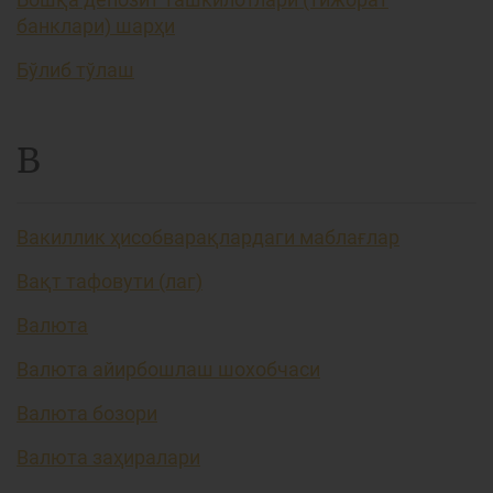
банклари) шарҳи
Бўлиб тўлаш
В
Вакиллик ҳисобварақлардаги маблағлар
Вақт тафовути (лаг)
Валюта
Валюта айирбошлаш шохобчаси
Валюта бозори
Валюта заҳиралари