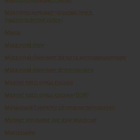
Макропруденциал чоралар (ингл.
macroprudential policy)
Маош
Марказий банк
Марказий банкнинг валюта интервенциялари
Марказий банкнинг фоиз сиёсати
Махсус қарз олиш ҳуқуқи
Махсус қарз олиш ҳуқуқи (SDR)
Маъмурий тартибга солинадиган нархлар
Меҳнат ҳақининг энг кам миқдори
Микрозайм