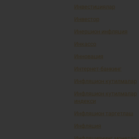
Инвестициялар
Инвестор
Инерцион инфляция
Инкассо
Инновация
Интернет-банкинг
Инфляцион кутилмалар
Инфляцион кутилмалар
индекси
Инфляцион таргетлаш
Инфляция
Инфляциянинг монетар