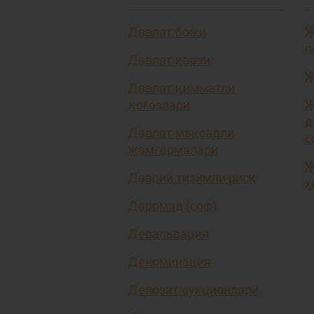
Давлат божи
Ж
п
Давлат қарзи
Ж
Давлат қимматли
қоғозлари
Ж
д
Давлат мақсадли
с
жамғармалари
Ж
Даврий тизимли риск
ҳ
Даромад (соф)
Девальвация
Деноминация
Депозит аукционлари