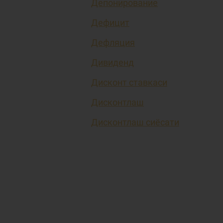
Депонирование
Дефицит
Дефляция
Дивиденд
Дисконт ставкаси
Дисконтлаш
Дисконтлаш сиёсати