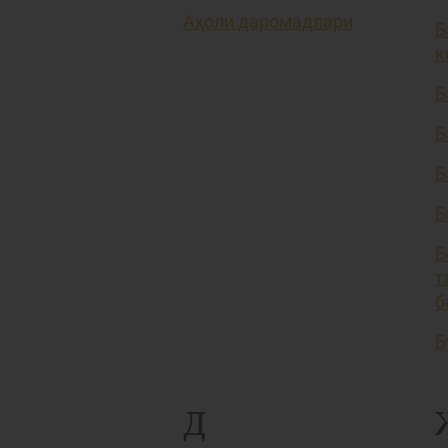
Аҳоли даромадлари
Б
к
Б
Б
Б
Б
Б
т
б
Б
Д