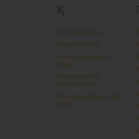
Қ
Қайта молиялаш
Л
Қимматли қоғоз
Л
Қимматли қоғозлар
Л
бозори
Л
Қисқа муддатли
Л
мажбуриятлар
Л
Қўшилган қиймат солиғи
(ҚҚС)
Л
Л
Л