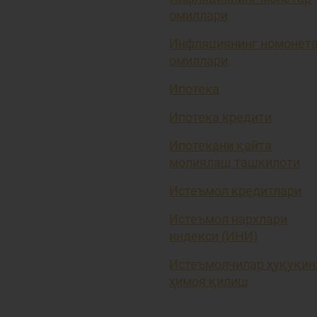
омиллари
Инфляциянинг номонет
омиллари
Ипотека
Ипотека кредити
Ипотекани қайта
молиялаш ташкилоти
Истеъмол кредитлари
Истеъмол нархлари
индекси (ИНИ)
Истеъмолчилар ҳуқуқин
ҳимоя қилиш