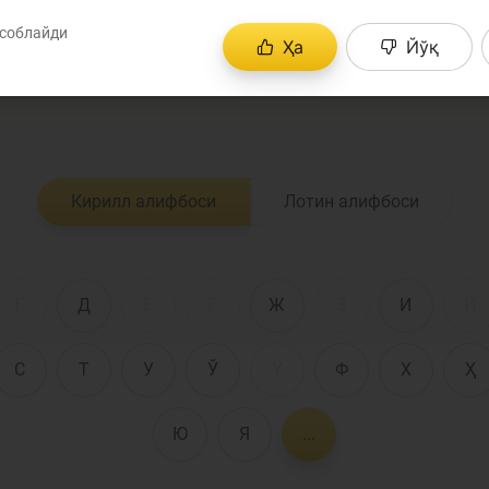
лия соҳасига оид терминларнинг аниқ таърифларини 
соблайди
 оммавий ахборот воситалари ёки иқтисодий адабиё
Ҳа
Йўқ
Пул-кредит сиё
ри тушунишингизга ёрдам беради.
олия бозори
ва унинг
элементлари
анк хизматлари
Кирилл алифбоси
Лотин алифбоси
стеъмолчилари
Тадбиркорлик
уқуқлари
Ғ
Д
Е
Ё
Ж
З
И
Й
С
Т
У
Ў
Ү
Ф
Х
Ҳ
Ю
Я
...