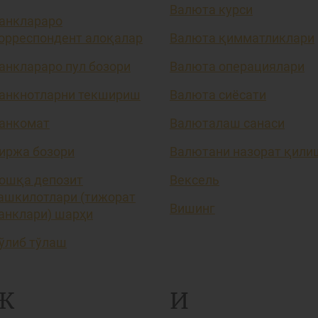
Валюта курси
анклараро
орреспондент алоқалар
Валюта қимматликлари
анклараро пул бозори
Валюта операциялари
анкнотларни текшириш
Валюта сиёсати
анкомат
Валюталаш санаси
иржа бозори
Валютани назорат қили
ошқа депозит
Вексель
ашкилотлари (тижорат
Вишинг
анклари) шарҳи
ўлиб тўлаш
Ж
И