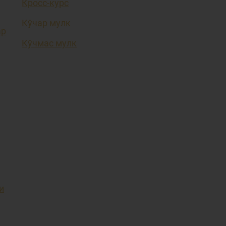
Кросс-курс
Кўчар мулк
ар
Кўчмас мулк
и