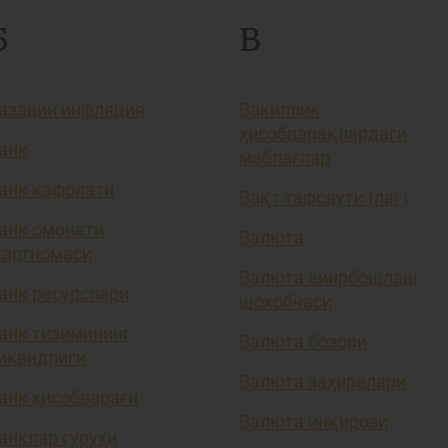
Б
В
азавий инфляция
Вакиллик
ҳисобварақлардаги
анк
маблағлар
анк кафолати
Вақт тафовути (лаг)
анк омонати
Валюта
артномаси
Валюта айирбошлаш
анк ресурслари
шохобчаси
анк тизимининг
Валюта бозори
иквидлиги
Валюта заҳиралари
анк ҳисобварағи
Валюта инқирози
анклар гуруҳи