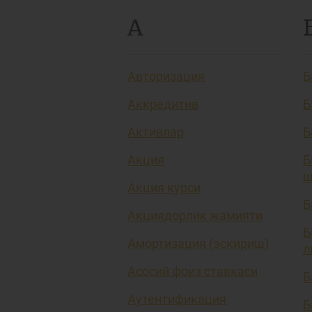
А
Авторизация
Б
Аккредитив
Б
Активлар
Б
Акция
Б
ш
Акция курси
Б
Акциядорлик жамияти
Б
Амортизация (эскириш)
л
Асосий фоиз ставкаси
Б
Аутентификация
Б