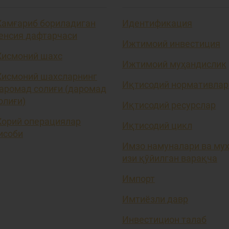
амғариб бориладиган
Идентификация
енсия дафтарчаси
Ижтимоий инвестиция
исмоний шахс
Ижтимоий муҳандислик
исмоний шахсларнинг
Иқтисодий нормативлар
аромад солиғи (даромад
олиғи)
Иқтисодий ресурслар
орий операциялар
Иқтисодий цикл
исоби
Имзо намуналари ва му
изи қўйилган варақча
Импорт
Имтиёзли давр
Инвестицион талаб