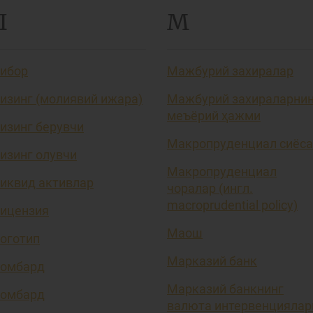
Л
М
ибор
Мажбурий захиралар
изинг (молиявий ижара)
Мажбурий захираларни
меъёрий ҳажми
изинг берувчи
Макропруденциал сиёса
изинг олувчи
Макропруденциал
иквид активлар
чоралар (ингл.
macroprudential policy)
ицензия
Маош
оготип
Марказий банк
омбард
Марказий банкнинг
омбард
валюта интервенциялар