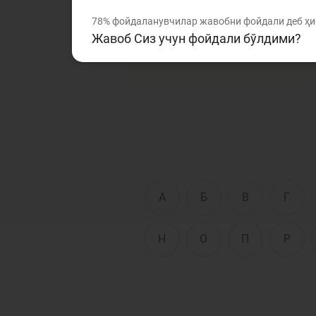
Ушбу луғатда банк ва мо
78%
фойдаланувчилар жавобни фойдали деб ҳи
Ушбу изоҳли луғат Сизга
Жавоб Сиз учун фойдали бўлдими?
нотаниш сўз ва терминла
Тўлов ва ўтказмалар
М
Б
Молиявий
и
хавфсизлик
ҳ
А
Б
В
Г
Н
О
П
Р