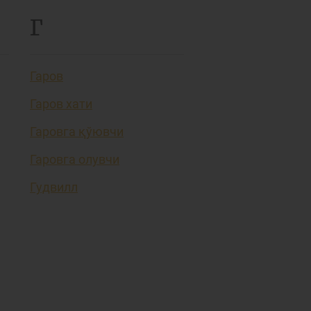
Г
Гаров
Гаров хати
Гаровга қўювчи
Гаровга олувчи
Гудвилл