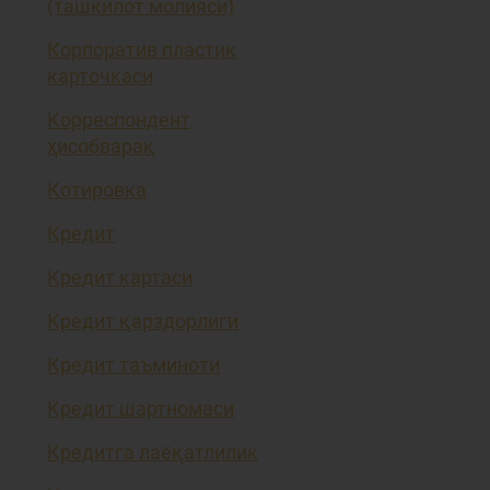
(ташкилот молияси)
Корпоратив пластик
карточкаси
Корреспондент
ҳисобварақ
Котировка
Кредит
Кредит картаси
Кредит қарздорлиги
Кредит таъминоти
Кредит шартномаси
Кредитга лаёқатлилик