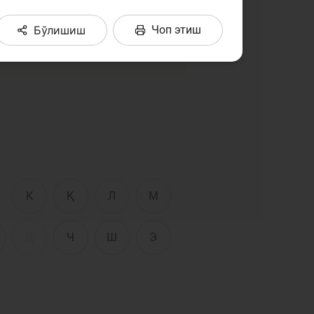
Интерактив
тўплашга ҳаракат қилдик.
хизматлар
тлар матнларида учратган
Бўлишиш
Чоп этиш
сати
Фотогалерея
Лойиҳа ҳақида
Кенгайтирилган
қидирув
Сайт харитаси
К
Қ
Л
М
Ц
Ч
Ш
Э