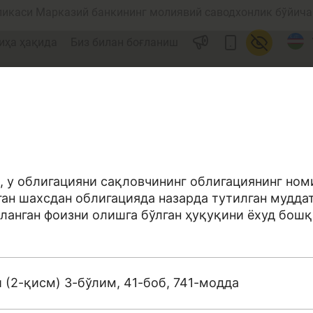
ликаси Марказий банкининг молиявий саводхонлик бўйича 
иҳа ҳақида
Биз билан боғланиш
, у облигацияни сақловчининг облигациянинг но
ан шахсдан облигацияда назарда тутилган мудда
ул
Ислом молияси
ланган фоизни олишга бўлган ҳуқуқини ёхуд бош
 (2-қисм) 3-бўлим, 41-боб, 741-модда
редит
Бюджет