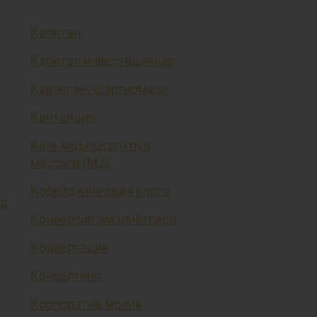
Капитал
Капитал инвестициялар
Кафиллик шартномаси
Квитанция
Кенг маънодаги пул
массаси (М2)
Кобейджинговая карта
ҳр
Конверсия амалиётлари
Конвертация
Консалтинг
Корпоратив молия