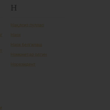
Н
Нақдсиз пуллар
нг
Нарх
Нарх белгилаш
т
Номонетар олтин
Норезидент
и