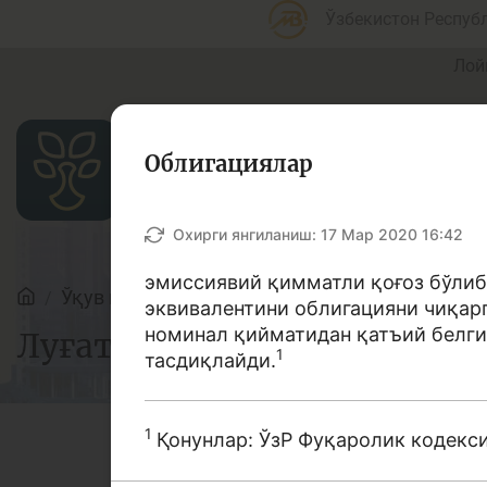
Ўзбекистон Респуб
Лой
Облигациялар
Мақолалар
Охирги янгиланиш:
17 Мар 2020 16:42
эмиссиявий қимматли қоғоз бўлиб
Ўқув қўлланмалар
Луғат
эквивалентини облигацияни чиқарг
Банк агентлари учун
П
номинал қийматидан қатъий белги
Луғат
1
тасдиқлайди.
1
Қонунлар: ЎзР Фуқаролик кодекси
Депозит (омонатлар)
К