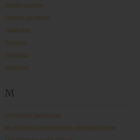
Лизинг олувчи
Ликвид активлар
Лицензия
Логотип
Ломбард
Ломбард
М
Мажбурий захиралар
Мажбурий захираларнинг меъёрий ҳажми
Макропруденциал сиёсат