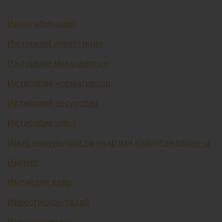
Идентификация
Ижтимоий инвестиция
Ижтимоий муҳандислик
Иқтисодий нормативлар
Иқтисодий ресурслар
Иқтисодий цикл
Имзо намуналари ва муҳр изи қўйилган варақча
Импорт
Имтиёзли давр
Инвестицион талаб
Инвестициялар