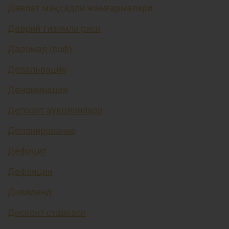
Давлат мақсадли жамғармалари
Даврий тизимли риск
Даромад (соф)
Девальвация
Деноминация
Депозит аукционлари
Депонирование
Дефицит
Дефляция
Дивиденд
Дисконт ставкаси