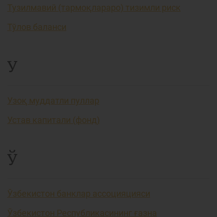
Тузилмавий (тармоқлараро) тизимли риск
Тўлов баланси
У
Узоқ муддатли пуллар
Устав капитали (фонд)
Ў
Ўзбекистон банклар ассоцияцияси
Ўзбекистон Республикасининг ғазна