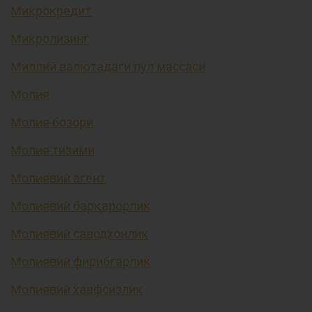
Микрокредит
Микролизинг
Миллий валютадаги пул массаси
Молия
Молия бозори
Молия тизими
Молиявий агент
Молиявий барқарорлик
Молиявий саводхонлик
Молиявий фирибгарлик
Молиявий хавфсизлик