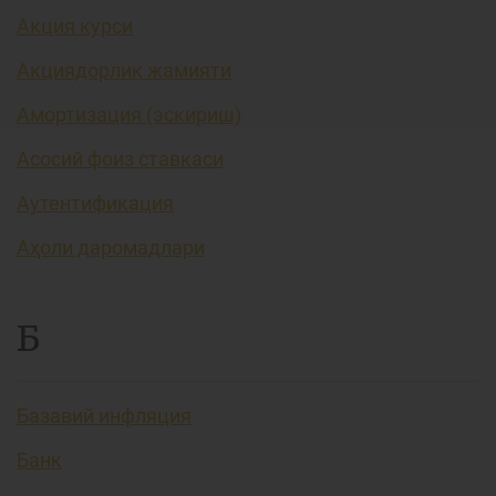
Акция курси
Акциядорлик жамияти
Амортизация (эскириш)
Асосий фоиз ставкаси
Аутентификация
Аҳоли даромадлари
Б
Базавий инфляция
Банк