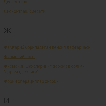
Дисконтлаш
Дисконтлаш сиёсати
Ж
Жамғариб бориладиган пенсия дафтарчаси
Жисмоний шахс
Жисмоний шахсларнинг даромад солиғи
(даромад солиғи)
Жорий операциялар ҳисоби
И