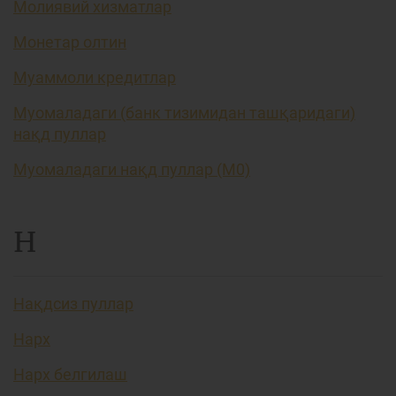
Молиявий хизматлар
Монетар олтин
Муаммоли кредитлар
Муомаладаги (банк тизимидан ташқаридаги)
нақд пуллар
Муомаладаги нақд пуллар (М0)
Н
Нақдсиз пуллар
Нарх
Нарх белгилаш