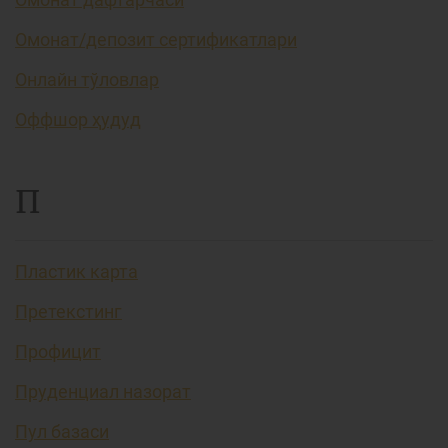
Омонат/депозит сертификатлари
Онлайн тўловлар
Оффшор ҳудуд
П
Пластик карта
Претекстинг
Профицит
Пруденциал назорат
Пул базаси