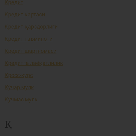
Кредит
Кредит картаси
Кредит қарздорлиги
Кредит таъминоти
Кредит шартномаси
Кредитга лаёқатлилик
Кросс-курс
Кўчар мулк
Кўчмас мулк
Қ