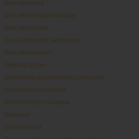
Банк кафолати
Банк омонати шартномаси
Банк ресурслари
Банк тизимининг ликвидлиги
Банк ҳисобварағи
Банклар гуруҳи
Банклараро корреспондент алоқалар
Банклараро пул бозори
Банкнотларни текшириш
Банкомат
Биржа бозори
Бошқа депозит ташкилотлари (тижорат