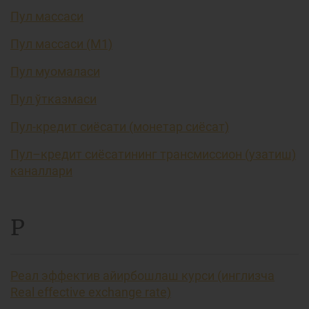
Пул массаси
Пул массаси (М1)
Пул муомаласи
Пул ўтказмаси
Пул-кредит сиёсати (монетар сиёсат)
Пул–кредит сиёсатининг трансмиссион (узатиш)
каналлари
Р
Реал эффектив айирбошлаш курси (инглизча
Real effective exchange rate)