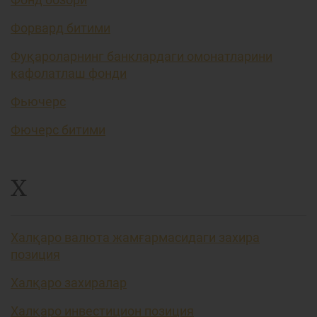
Форвард битими
Фуқароларнинг банклардаги омонатларини
кафолатлаш фонди
Фьючерс
Фючерс битими
Х
Халқаро валюта жамғармасидаги захира
позиция
Халқаро захиралар
Халқаро инвестицион позиция