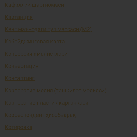
Кафиллик шартномаси
Квитанция
Кенг маънодаги пул массаси (М2)
Кобейджинговая карта
Конверсия амалиётлари
Конвертация
Консалтинг
Корпоратив молия (ташкилот молияси)
Корпоратив пластик карточкаси
Корреспондент ҳисобварақ
Котировка