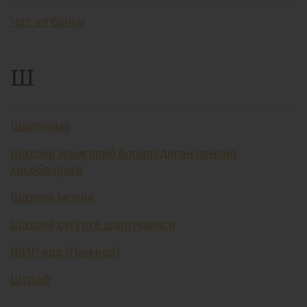
Чет эл банки
Ш
Шартнома
Шахсий жамғариб бориладиган пенсия
ҳисобварағи
Шахсий молия
Шахсий суғурта шартномаси
ШИР-код (Пин-код)
Штраф