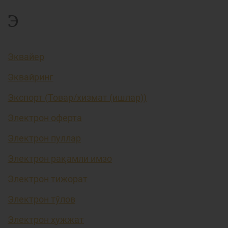
Э
Эквайер
Эквайринг
Экспорт (Товар/хизмат (ишлар))
Электрон оферта
Электрон пуллар
Электрон рақамли имзо
Электрон тижорат
Электрон тўлов
Электрон ҳужжат