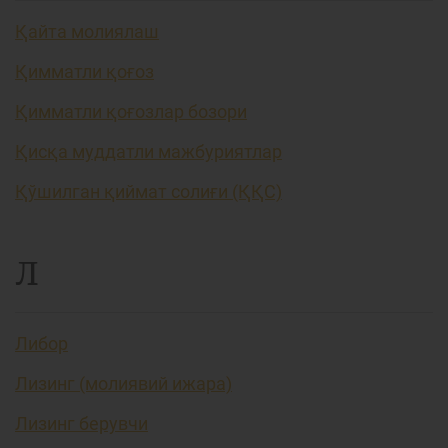
Қайта молиялаш
Қимматли қоғоз
Қимматли қоғозлар бозори
Қисқа муддатли мажбуриятлар
Қўшилган қиймат солиғи (ҚҚС)
Л
Либор
Лизинг (молиявий ижара)
Лизинг берувчи