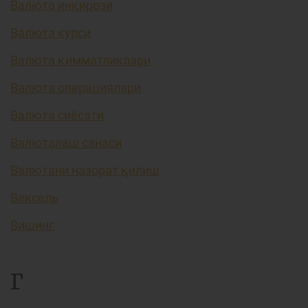
Валюта инқирози
Валюта курси
Валюта қимматликлари
Валюта операциялари
Валюта сиёсати
Валюталаш санаси
Валютани назорат қилиш
Вексель
Вишинг
Г