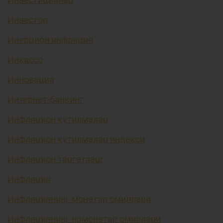
Инвестор
Инерцион инфляция
Инкассо
Инновация
Интернет-банкинг
Инфляцион кутилмалар
Инфляцион кутилмалар индекси
Инфляцион таргетлаш
Инфляция
Инфляциянинг монетар омиллари
Инфляциянинг номонетар омиллари