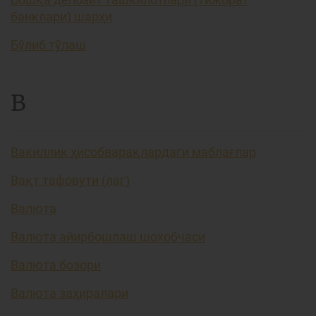
банклари) шарҳи
Бўлиб тўлаш
В
Вакиллик ҳисобварақлардаги маблағлар
Вақт тафовути (лаг)
Валюта
Валюта айирбошлаш шохобчаси
Валюта бозори
Валюта заҳиралари