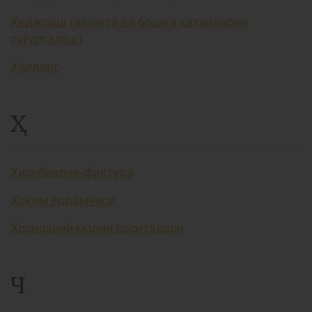
Хеджлаш (валюта ва бошқа хатарларни
суғурталаш)
Холдинг
Ҳ
Ҳисобварақ-фактура
Ҳоким ёрдамчиси
Ҳосилавий молия воситалари
Ч