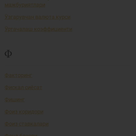
мажбуриятлари
Ўзгарувчан валюта курси
Ўртачалаш коэффициенти
Ф
Факторинг
Фискал сиёсат
Фишинг
Фоиз коридори
Фоиз ставкалари
Фонд бозори