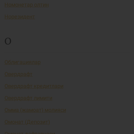
Номонетар олтин
Норезидент
О
Облигациялар
Овердрафт
Овердрафт кредитлари
Овердрафт лимити
Омма (жамоат) молияси
Омонат (Депозит)
Омонат дафтарчаси