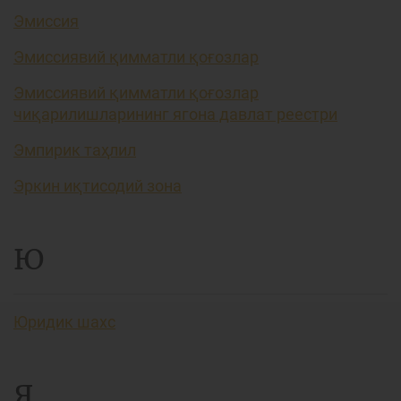
Эмиссия
Эмиссиявий қимматли қоғозлар
Эмиссиявий қимматли қоғозлар
чиқарилишларининг ягона давлат реестри
Эмпирик таҳлил
Эркин иқтисодий зона
Ю
Юридик шахс
Я