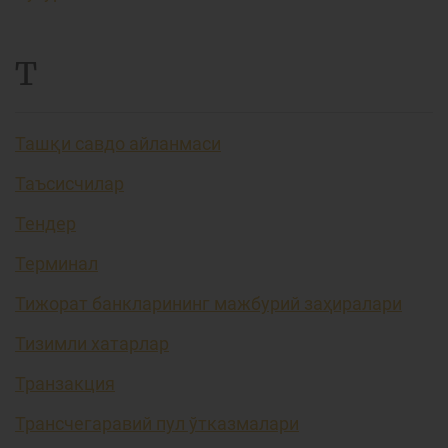
Т
Ташқи савдо айланмаси
Таъсисчилар
Тендер
Терминал
Тижорат банкларининг мажбурий заҳиралари
Тизимли хатарлар
Транзакция
Трансчегаравий пул ўтказмалари