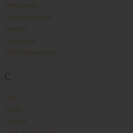
Ревальвация
Регулятив капитал
Резидент
Реквизитлар
РЕПО операциялари
С
СВОП
Смета
Смишинг
Солиқ резидентлари