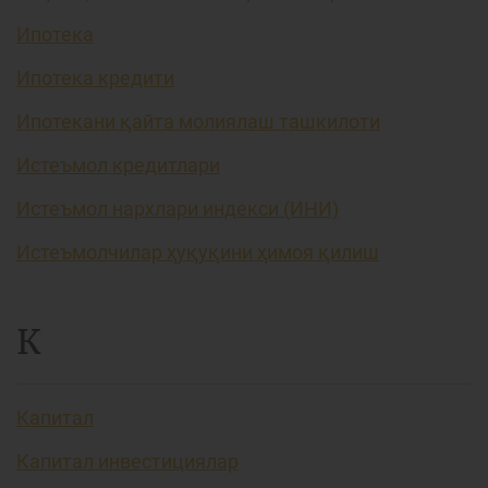
Ипотека
Ипотека кредити
Ипотекани қайта молиялаш ташкилоти
Истеъмол кредитлари
Истеъмол нархлари индекси (ИНИ)
Истеъмолчилар ҳуқуқини ҳимоя қилиш
К
Капитал
Капитал инвестициялар