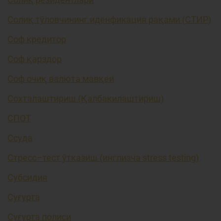
Солиқ тўловчининг иденфикация рақами (СТИР)
Соф кредитор
Соф қарздор
Соф очиқ валюта мавқеи
Сохталаштириш (Қалбакилаштириш)
СПОТ
Ссуда
Стресс–тест ўтказиш (инглизча stress testing)
Субсидия
Суғурта
Суғурта полиси