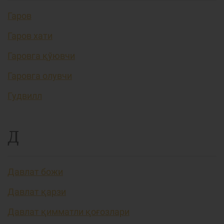
Гаров
Гаров хати
Гаровга қўювчи
Гаровга олувчи
Гудвилл
Д
Давлат божи
Давлат қарзи
Давлат қимматли қоғозлари