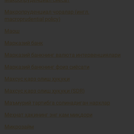
Макропруденциал чоралар (ингл.
macroprudential policy)
Маош
Марказий банк
Марказий банкнинг валюта интервенциялари
Марказий банкнинг фоиз сиёсати
Махсус қарз олиш ҳуқуқи
Махсус қарз олиш ҳуқуқи (SDR)
Маъмурий тартибга солинадиган нархлар
Меҳнат ҳақининг энг кам миқдори
Микрозайм