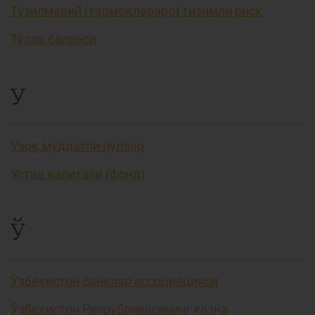
Тузилмавий (тармоқлараро) тизимли риск
Тўлов баланси
У
Узоқ муддатли пуллар
Устав капитали (фонд)
Ў
Ўзбекистон банклар ассоцияцияси
Ўзбекистон Республикасининг ғазна