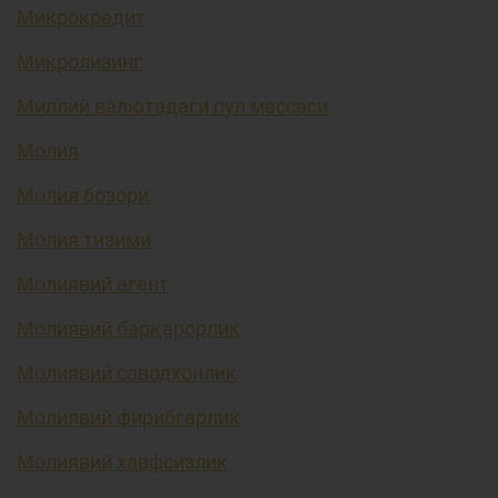
Микрокредит
Микролизинг
Миллий валютадаги пул массаси
Молия
Молия бозори
Молия тизими
Молиявий агент
Молиявий барқарорлик
Молиявий саводхонлик
Молиявий фирибгарлик
Молиявий хавфсизлик