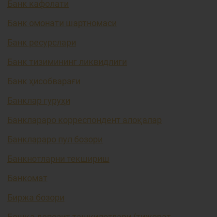
Банк кафолати
Банк омонати шартномаси
Банк ресурслари
Банк тизимининг ликвидлиги
Банк ҳисобварағи
Банклар гуруҳи
Банклараро корреспондент алоқалар
Банклараро пул бозори
Банкнотларни текшириш
Банкомат
Биржа бозори
Бошқа депозит ташкилотлари (тижорат