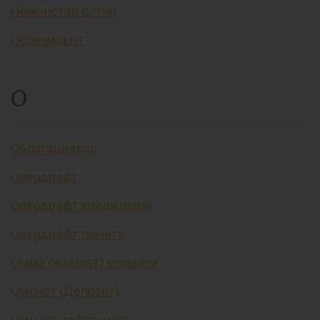
Номонетар олтин
Норезидент
О
Облигациялар
Овердрафт
Овердрафт кредитлари
Овердрафт лимити
Омма (жамоат) молияси
Омонат (Депозит)
Омонат дафтарчаси