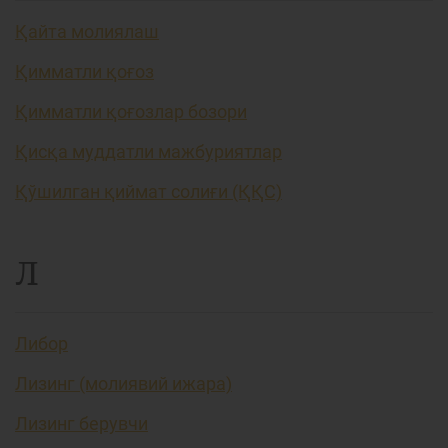
Қайта молиялаш
Қимматли қоғоз
Қимматли қоғозлар бозори
Қисқа муддатли мажбуриятлар
Қўшилган қиймат солиғи (ҚҚС)
Л
Либор
Лизинг (молиявий ижара)
Лизинг берувчи