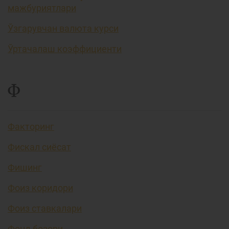
мажбуриятлари
Ўзгарувчан валюта курси
Ўртачалаш коэффициенти
Ф
Факторинг
Фискал сиёсат
Фишинг
Фоиз коридори
Фоиз ставкалари
Фонд бозори