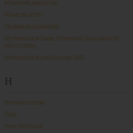
Молиявий хизматлар
Монетар олтин
Муаммоли кредитлар
Муомаладаги (банк тизимидан ташқаридаги)
нақд пуллар
Муомаладаги нақд пуллар (М0)
Н
Нақдсиз пуллар
Нарх
Нарх белгилаш