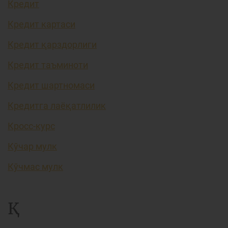
Кредит
Кредит картаси
Кредит қарздорлиги
Кредит таъминоти
Кредит шартномаси
Кредитга лаёқатлилик
Кросс-курс
Кўчар мулк
Кўчмас мулк
Қ