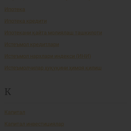
Ипотека
Ипотека кредити
Ипотекани қайта молиялаш ташкилоти
Истеъмол кредитлари
Истеъмол нархлари индекси (ИНИ)
Истеъмолчилар ҳуқуқини ҳимоя қилиш
К
Капитал
Капитал инвестициялар