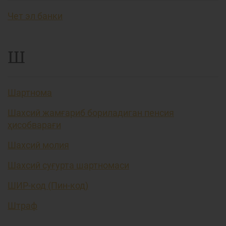
Чет эл банки
Ш
Шартнома
Шахсий жамғариб бориладиган пенсия
ҳисобварағи
Шахсий молия
Шахсий суғурта шартномаси
ШИР-код (Пин-код)
Штраф