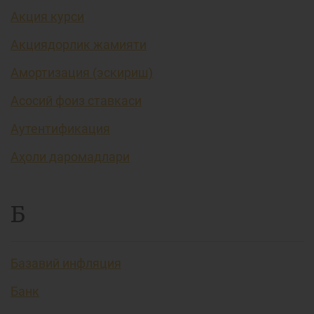
Акция курси
Акциядорлик жамияти
Амортизация (эскириш)
Асосий фоиз ставкаси
Аутентификация
Аҳоли даромадлари
Б
Базавий инфляция
Банк