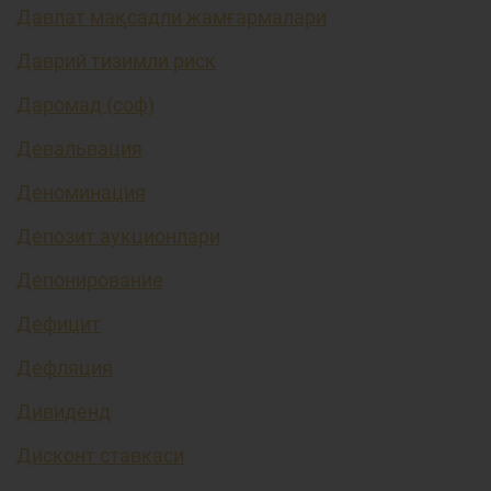
Давлат мақсадли жамғармалари
Даврий тизимли риск
Даромад (соф)
Девальвация
Деноминация
Депозит аукционлари
Депонирование
Дефицит
Дефляция
Дивиденд
Дисконт ставкаси