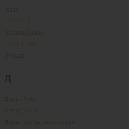
Гаров
Гаров хати
Гаровга қўювчи
Гаровга олувчи
Гудвилл
Д
Давлат божи
Давлат қарзи
Давлат қимматли қоғозлари