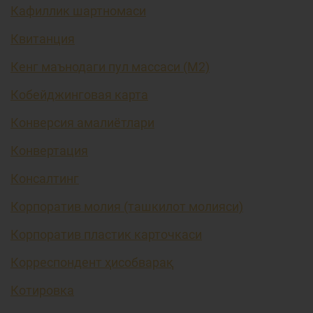
Кафиллик шартномаси
Квитанция
Кенг маънодаги пул массаси (М2)
Кобейджинговая карта
Конверсия амалиётлари
Конвертация
Консалтинг
Корпоратив молия (ташкилот молияси)
Корпоратив пластик карточкаси
Корреспондент ҳисобварақ
Котировка