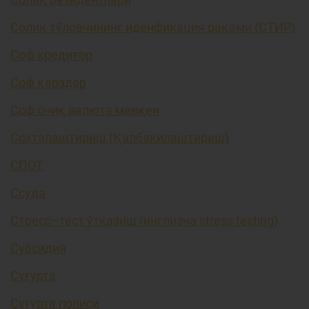
Солиқ тўловчининг иденфикация рақами (СТИР)
Соф кредитор
Соф қарздор
Соф очиқ валюта мавқеи
Сохталаштириш (Қалбакилаштириш)
СПОТ
Ссуда
Стресс–тест ўтказиш (инглизча stress testing)
Субсидия
Суғурта
Суғурта полиси