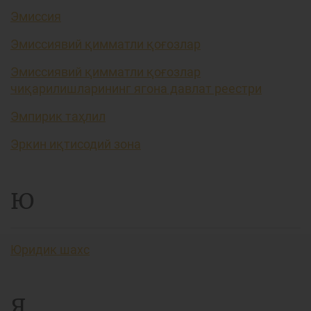
Эмиссия
Эмиссиявий қимматли қоғозлар
Эмиссиявий қимматли қоғозлар
чиқарилишларининг ягона давлат реестри
Эмпирик таҳлил
Эркин иқтисодий зона
Ю
Юридик шахс
Я