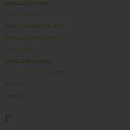
Валюта инқирози
Валюта курси
Валюта қимматликлари
Валюта операциялари
Валюта сиёсати
Валюталаш санаси
Валютани назорат қилиш
Вексель
Вишинг
Г