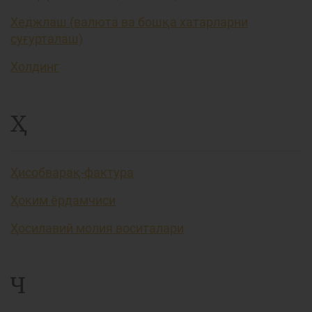
Хеджлаш (валюта ва бошқа хатарларни
суғурталаш)
Холдинг
Ҳ
Ҳисобварақ-фактура
Ҳоким ёрдамчиси
Ҳосилавий молия воситалари
Ч