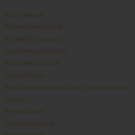
Идентификация
Ижтимоий инвестиция
Ижтимоий муҳандислик
Иқтисодий нормативлар
Иқтисодий ресурслар
Иқтисодий цикл
Имзо намуналари ва муҳр изи қўйилган варақча
Импорт
Имтиёзли давр
Инвестицион талаб
Инвестициялар