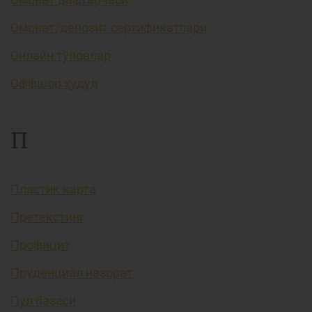
Омонат/депозит сертификатлари
Онлайн тўловлар
Оффшор ҳудуд
П
Пластик карта
Претекстинг
Профицит
Пруденциал назорат
Пул базаси