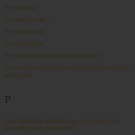
Пул массаси
Пул массаси (М1)
Пул муомаласи
Пул ўтказмаси
Пул-кредит сиёсати (монетар сиёсат)
Пул–кредит сиёсатининг трансмиссион (узатиш)
каналлари
Р
Реал эффектив айирбошлаш курси (инглизча
Real effective exchange rate)