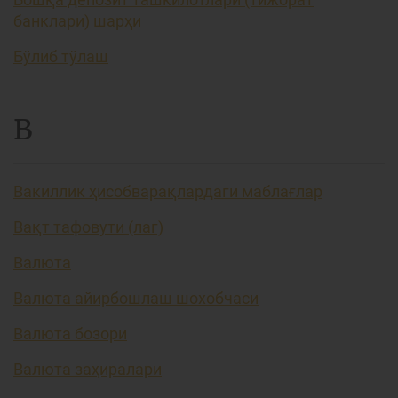
банклари) шарҳи
Бўлиб тўлаш
В
Вакиллик ҳисобварақлардаги маблағлар
Вақт тафовути (лаг)
Валюта
Валюта айирбошлаш шохобчаси
Валюта бозори
Валюта заҳиралари