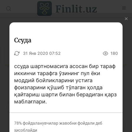
O’zb
Ўзб
Рус
Луғат
Мақолалар
Ссуда
Ўқув қўлланмалар
Луғат
31 Янв 2020 07:52
180
Луғат
ссуда шартномасига асосан бир тараф
иккинчи тарафга ўзининг пул ёки
Молиявий саводхонлик бўйича китоблар
моддий бойликларини устига
Кирилл алифбоси
Лотин алифбоси
Видео
фоизларини қўшиб тўлаган ҳолда
қайтариш шарти билан берадиган қарз
маблағлари.
Лойиҳалар
А
Б
В
Г
Ғ
Д
Е
Интерактив хизматлар
78%
фойдаланувчилар жавобни фойдали деб
Ё
Ж
З
И
Й
К
Қ
Фотогалерея
ҳисоблайди