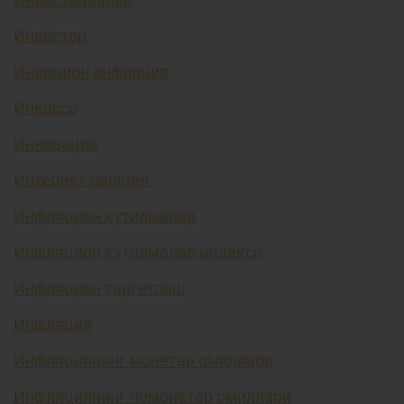
Инвестор
Инерцион инфляция
Инкассо
Инновация
Интернет-банкинг
Инфляцион кутилмалар
Инфляцион кутилмалар индекси
Инфляцион таргетлаш
Инфляция
Инфляциянинг монетар омиллари
Инфляциянинг номонетар омиллари