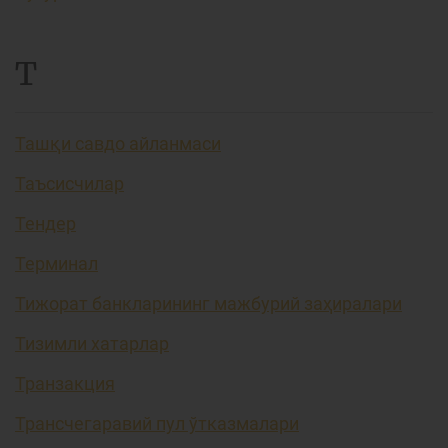
Т
Ташқи савдо айланмаси
Таъсисчилар
Тендер
Терминал
Тижорат банкларининг мажбурий заҳиралари
Тизимли хатарлар
Транзакция
Трансчегаравий пул ўтказмалари