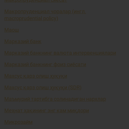
Макропруденциал чоралар (ингл.
macroprudential policy)
Маош
Марказий банк
Марказий банкнинг валюта интервенциялари
Марказий банкнинг фоиз сиёсати
Махсус қарз олиш ҳуқуқи
Махсус қарз олиш ҳуқуқи (SDR)
Маъмурий тартибга солинадиган нархлар
Меҳнат ҳақининг энг кам миқдори
Микрозайм