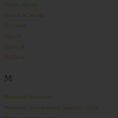
Лизинг олувчи
Ликвид активлар
Лицензия
Логотип
Ломбард
Ломбард
М
Мажбурий захиралар
Мажбурий захираларнинг меъёрий ҳажми
Макропруденциал сиёсат