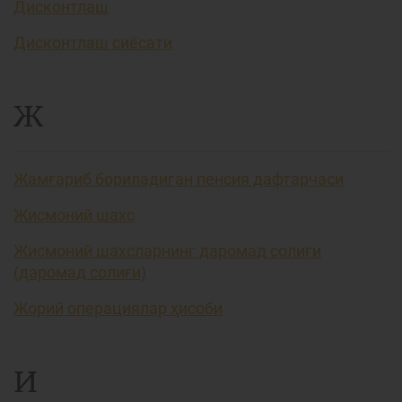
Дисконтлаш
Дисконтлаш сиёсати
Ж
Жамғариб бориладиган пенсия дафтарчаси
Жисмоний шахс
Жисмоний шахсларнинг даромад солиғи
(даромад солиғи)
Жорий операциялар ҳисоби
И