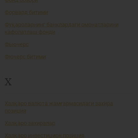
Форвард битими
Фуқароларнинг банклардаги омонатларини
кафолатлаш фонди
Фьючерс
Фючерс битими
Х
Халқаро валюта жамғармасидаги захира
позиция
Халқаро захиралар
Халқаро инвестицион позиция