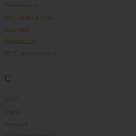
Ревальвация
Регулятив капитал
Резидент
Реквизитлар
РЕПО операциялари
С
СВОП
Смета
Смишинг
Солиқ резидентлари