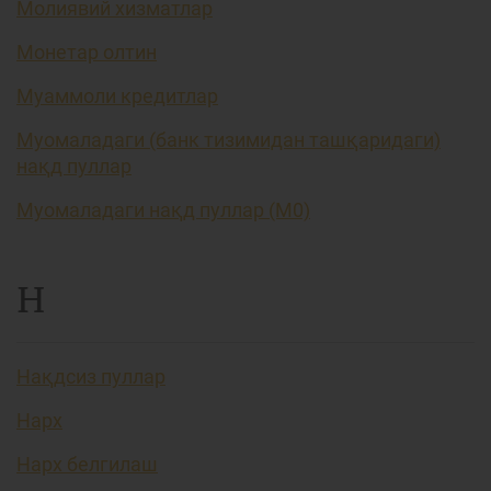
Молиявий хизматлар
Монетар олтин
Муаммоли кредитлар
Муомаладаги (банк тизимидан ташқаридаги)
нақд пуллар
Муомаладаги нақд пуллар (М0)
Н
Нақдсиз пуллар
Нарх
Нарх белгилаш