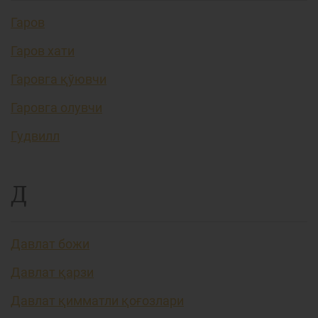
Гаров
Гаров хати
Гаровга қўювчи
Гаровга олувчи
Гудвилл
Д
Давлат божи
Давлат қарзи
Давлат қимматли қоғозлари