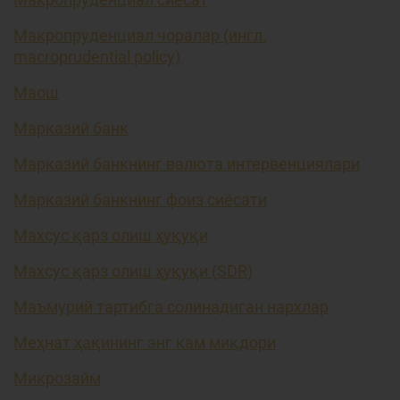
Макропруденциал чоралар (ингл.
macroprudential policy)
Маош
Марказий банк
Марказий банкнинг валюта интервенциялари
Марказий банкнинг фоиз сиёсати
Махсус қарз олиш ҳуқуқи
Махсус қарз олиш ҳуқуқи (SDR)
Маъмурий тартибга солинадиган нархлар
Меҳнат ҳақининг энг кам миқдори
Микрозайм