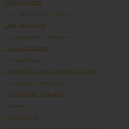
Банк кафолати
Банк омонати шартномаси
Банк ресурслари
Банк тизимининг ликвидлиги
Банк ҳисобварағи
Банклар гуруҳи
Банклараро корреспондент алоқалар
Банклараро пул бозори
Банкнотларни текшириш
Банкомат
Биржа бозори
Бошқа депозит ташкилотлари (тижорат