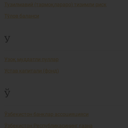
Тузилмавий (тармоқлараро) тизимли риск
Тўлов баланси
У
Узоқ муддатли пуллар
Устав капитали (фонд)
Ў
Ўзбекистон банклар ассоцияцияси
Ўзбекистон Республикасининг ғазна