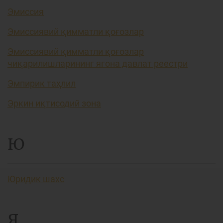
Эмиссия
Эмиссиявий қимматли қоғозлар
Эмиссиявий қимматли қоғозлар
чиқарилишларининг ягона давлат реестри
Эмпирик таҳлил
Эркин иқтисодий зона
Ю
Юридик шахс
Я