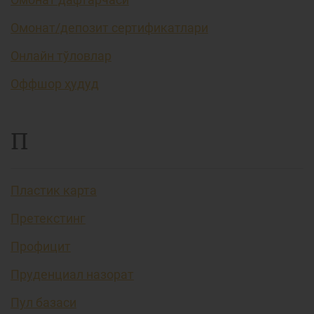
Омонат/депозит сертификатлари
Онлайн тўловлар
Оффшор ҳудуд
П
Пластик карта
Претекстинг
Профицит
Пруденциал назорат
Пул базаси