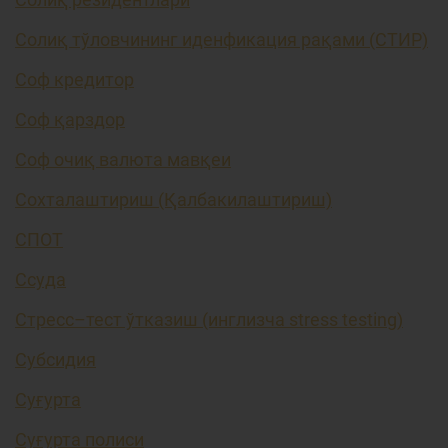
Солиқ тўловчининг иденфикация рақами (СТИР)
Соф кредитор
Соф қарздор
Соф очиқ валюта мавқеи
Сохталаштириш (Қалбакилаштириш)
СПОТ
Ссуда
Стресс–тест ўтказиш (инглизча stress testing)
Субсидия
Суғурта
Суғурта полиси