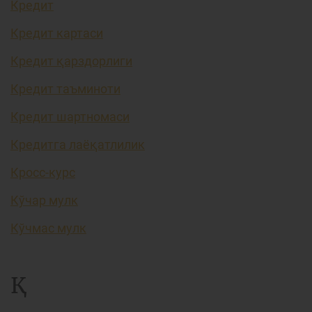
Кредит
Кредит картаси
Кредит қарздорлиги
Кредит таъминоти
Кредит шартномаси
Кредитга лаёқатлилик
Кросс-курс
Кўчар мулк
Кўчмас мулк
Қ