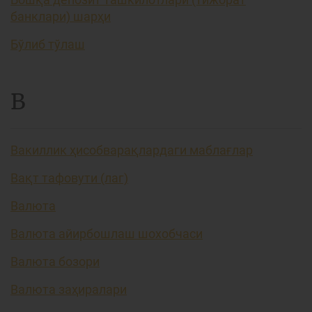
банклари) шарҳи
Бўлиб тўлаш
В
Вакиллик ҳисобварақлардаги маблағлар
Вақт тафовути (лаг)
Валюта
Валюта айирбошлаш шохобчаси
Валюта бозори
Валюта заҳиралари