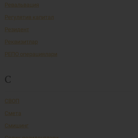
Ревальвация
Регулятив капитал
Резидент
Реквизитлар
РЕПО операциялари
С
СВОП
Смета
Смишинг
Солиқ резидентлари