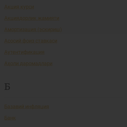
Акция курси
Акциядорлик жамияти
Амортизация (эскириш)
Асосий фоиз ставкаси
Аутентификация
Аҳоли даромадлари
Б
Базавий инфляция
Банк