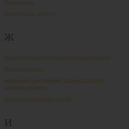
Дисконтлаш
Дисконтлаш сиёсати
Ж
Жамғариб бориладиган пенсия дафтарчаси
Жисмоний шахс
Жисмоний шахсларнинг даромад солиғи
(даромад солиғи)
Жорий операциялар ҳисоби
И