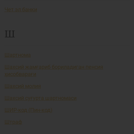
Чет эл банки
Ш
Шартнома
Шахсий жамғариб бориладиган пенсия
ҳисобварағи
Шахсий молия
Шахсий суғурта шартномаси
ШИР-код (Пин-код)
Штраф