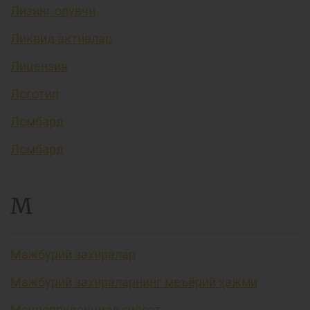
Лизинг олувчи
Ликвид активлар
Лицензия
Логотип
Ломбард
Ломбард
М
Мажбурий захиралар
Мажбурий захираларнинг меъёрий ҳажми
Макропруденциал сиёсат