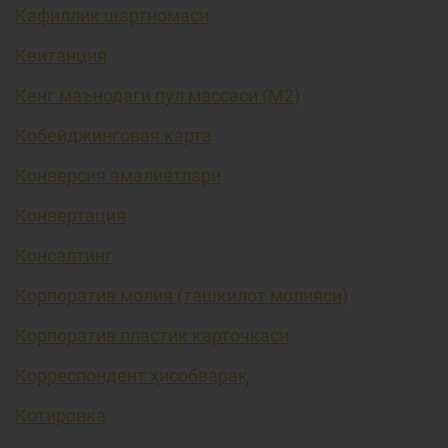
Кафиллик шартномаси
Квитанция
Кенг маънодаги пул массаси (М2)
Кобейджинговая карта
Конверсия амалиётлари
Конвертация
Консалтинг
Корпоратив молия (ташкилот молияси)
Корпоратив пластик карточкаси
Корреспондент ҳисобварақ
Котировка