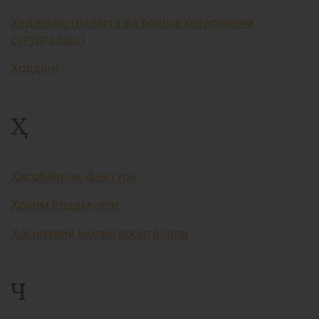
Хеджлаш (валюта ва бошқа хатарларни
суғурталаш)
Холдинг
Ҳ
Ҳисобварақ-фактура
Ҳоким ёрдамчиси
Ҳосилавий молия воситалари
Ч