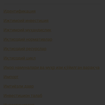
Идентификация
Ижтимоий инвестиция
Ижтимоий муҳандислик
Иқтисодий нормативлар
Иқтисодий ресурслар
Иқтисодий цикл
Имзо намуналари ва муҳр изи қўйилган варақча
Импорт
Имтиёзли давр
Инвестицион талаб
Инвестициялар