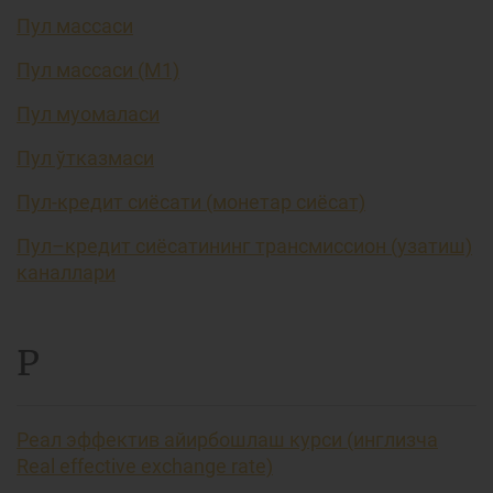
Пул массаси
Пул массаси (М1)
Пул муомаласи
Пул ўтказмаси
Пул-кредит сиёсати (монетар сиёсат)
Пул–кредит сиёсатининг трансмиссион (узатиш)
каналлари
Р
Реал эффектив айирбошлаш курси (инглизча
Real effective exchange rate)