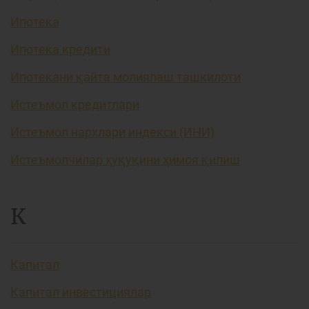
Ипотека
Ипотека кредити
Ипотекани қайта молиялаш ташкилоти
Истеъмол кредитлари
Истеъмол нархлари индекси (ИНИ)
Истеъмолчилар ҳуқуқини ҳимоя қилиш
К
Капитал
Капитал инвестициялар