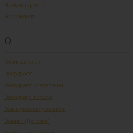
Номонетар олтин
Норезидент
О
Облигациялар
Овердрафт
Овердрафт кредитлари
Овердрафт лимити
Омма (жамоат) молияси
Омонат (Депозит)
Омонат дафтарчаси