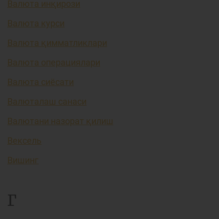
Валюта инқирози
Валюта курси
Валюта қимматликлари
Валюта операциялари
Валюта сиёсати
Валюталаш санаси
Валютани назорат қилиш
Вексель
Вишинг
Г