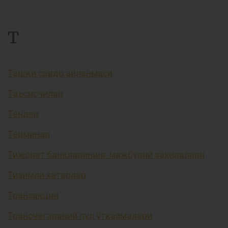
Т
Ташқи савдо айланмаси
Таъсисчилар
Тендер
Терминал
Тижорат банкларининг мажбурий заҳиралари
Тизимли хатарлар
Транзакция
Трансчегаравий пул ўтказмалари