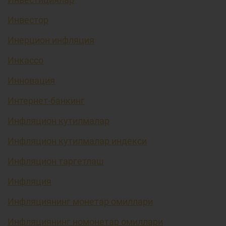
Инвестор
Инерцион инфляция
Инкассо
Инновация
Интернет-банкинг
Инфляцион кутилмалар
Инфляцион кутилмалар индекси
Инфляцион таргетлаш
Инфляция
Инфляциянинг монетар омиллари
Инфляциянинг номонетар омиллари