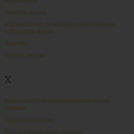
Форвард битими
Фуқароларнинг банклардаги омонатларини
кафолатлаш фонди
Фьючерс
Фючерс битими
Х
Халқаро валюта жамғармасидаги захира
позиция
Халқаро захиралар
Халқаро инвестицион позиция