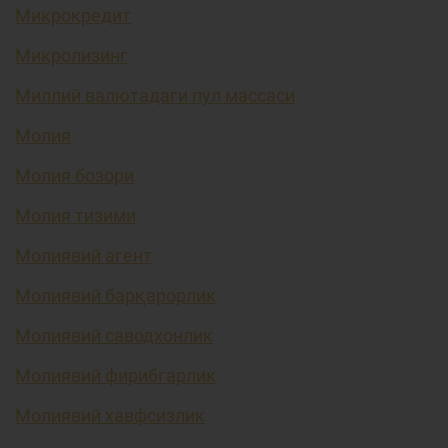
Микрокредит
Микролизинг
Миллий валютадаги пул массаси
Молия
Молия бозори
Молия тизими
Молиявий агент
Молиявий барқарорлик
Молиявий саводхонлик
Молиявий фирибгарлик
Молиявий хавфсизлик