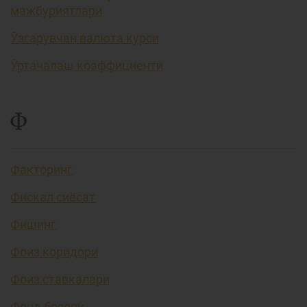
мажбуриятлари
Ўзгарувчан валюта курси
Ўртачалаш коэффициенти
Ф
Факторинг
Фискал сиёсат
Фишинг
Фоиз коридори
Фоиз ставкалари
Фонд бозори