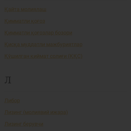
Қайта молиялаш
Қимматли қоғоз
Қимматли қоғозлар бозори
Қисқа муддатли мажбуриятлар
Қўшилган қиймат солиғи (ҚҚС)
Л
Либор
Лизинг (молиявий ижара)
Лизинг берувчи