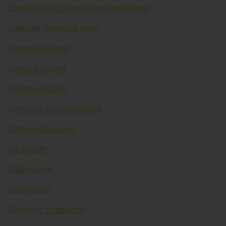
Давлат мақсадли жамғармалари
Даврий тизимли риск
Даромад (соф)
Девальвация
Деноминация
Депозит аукционлари
Депонирование
Дефицит
Дефляция
Дивиденд
Дисконт ставкаси