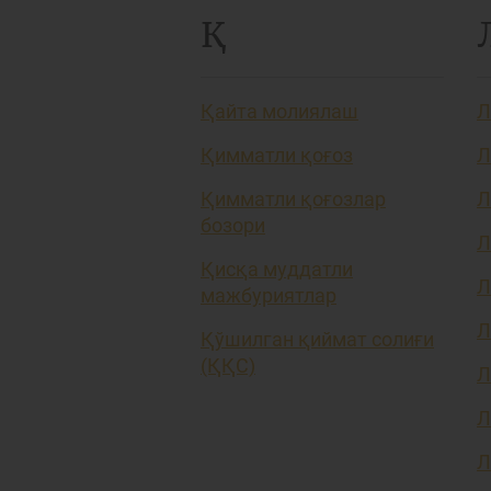
Қ
Қайта молиялаш
Л
Қимматли қоғоз
Л
Қимматли қоғозлар
Л
бозори
Л
Қисқа муддатли
Л
мажбуриятлар
Л
Қўшилган қиймат солиғи
(ҚҚС)
Л
Л
Л