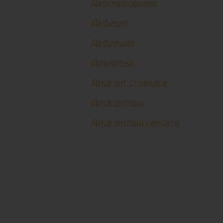
Депонирование
Дефицит
Дефляция
Дивиденд
Дисконт ставкаси
Дисконтлаш
Дисконтлаш сиёсати