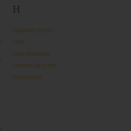
Н
Нақдсиз пуллар
нг
Нарх
Нарх белгилаш
т
Номонетар олтин
Норезидент
и