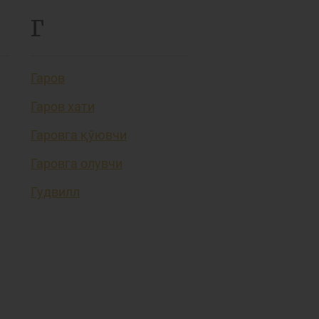
Г
Гаров
Гаров хати
Гаровга қўювчи
Гаровга олувчи
Гудвилл