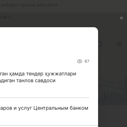
ахборот-таълим веб-сайти
Ўзб
Ўқув қўлланмалар
87
Луғат
ган ҳамда тендер ҳужжатлари
адиган танлов савдоси
Молиявий саводхонлик бўйича
китоблар
Видео
варов и услуг Центральным банком
Лойиҳалар