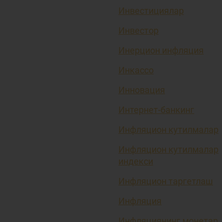
Инвестициялар
Инвестор
Инерцион инфляция
Инкассо
Инновация
Интернет-банкинг
Инфляцион кутилмалар
Инфляцион кутилмалар
индекси
Инфляцион таргетлаш
Инфляция
Инфляциянинг монетар