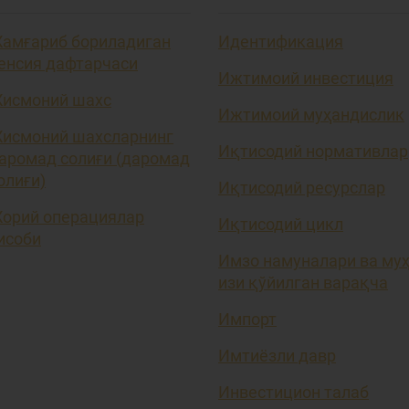
амғариб бориладиган
Идентификация
енсия дафтарчаси
Ижтимоий инвестиция
исмоний шахс
Ижтимоий муҳандислик
исмоний шахсларнинг
Иқтисодий нормативлар
аромад солиғи (даромад
олиғи)
Иқтисодий ресурслар
орий операциялар
Иқтисодий цикл
исоби
Имзо намуналари ва му
изи қўйилган варақча
Импорт
Имтиёзли давр
Инвестицион талаб