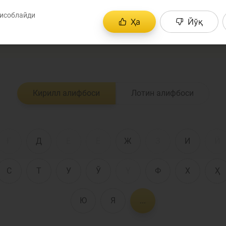
лия соҳасига оид терминларнинг аниқ таърифларини 
ҳисоблайди
 оммавий ахборот воситалари ёки иқтисодий адабиё
Ҳа
Йўқ
Пул-кредит сиё
ри тушунишингизга ёрдам беради.
олия бозори
ва унинг
элементлари
анк хизматлари
Кирилл алифбоси
Лотин алифбоси
стеъмолчилари
Тадбиркорлик
уқуқлари
Ғ
Д
Е
Ё
Ж
З
И
Й
С
Т
У
Ў
Ү
Ф
Х
Ҳ
Ю
Я
...