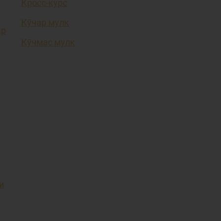
Кросс-курс
Кўчар мулк
ар
Кўчмас мулк
и