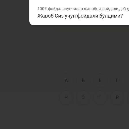
Ушбу луғатда банк ва мо
100%
фойдаланувчилар жавобни фойдали деб 
Ушбу изоҳли луғат Сизга
Жавоб Сиз учун фойдали бўлдими?
нотаниш сўз ва терминла
Тўлов ва ўтказмалар
М
Б
Молиявий
и
хавфсизлик
ҳ
А
Б
В
Г
Н
О
П
Р