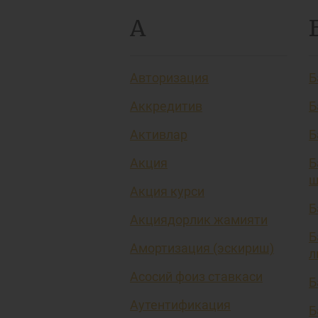
А
Авторизация
Б
Аккредитив
Б
Активлар
Б
Акция
Б
ш
Акция курси
Б
Акциядорлик жамияти
Б
Амортизация (эскириш)
л
Асосий фоиз ставкаси
Б
Аутентификация
Б