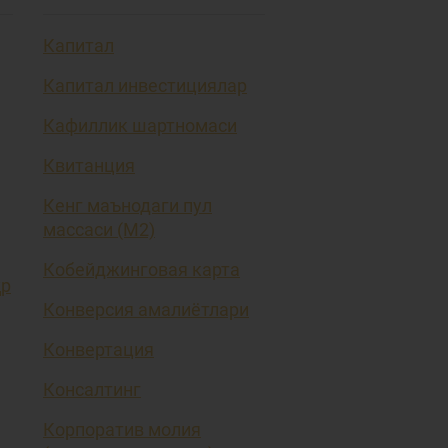
Капитал
Капитал инвестициялар
Кафиллик шартномаси
Квитанция
Кенг маънодаги пул
массаси (М2)
Кобейджинговая карта
ҳр
Конверсия амалиётлари
Конвертация
Консалтинг
Корпоратив молия