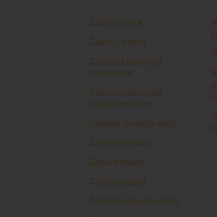
Давлат божи
Ж
п
Давлат қарзи
Ж
Давлат қимматли
қоғозлари
Ж
д
Давлат мақсадли
с
жамғармалари
Ж
Даврий тизимли риск
ҳ
Даромад (соф)
Девальвация
Деноминация
Депозит аукционлари