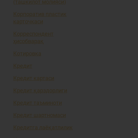
(ташкилот молияси)
Корпоратив пластик
карточкаси
Корреспондент
ҳисобварақ
Котировка
Кредит
Кредит картаси
Кредит қарздорлиги
Кредит таъминоти
Кредит шартномаси
Кредитга лаёқатлилик