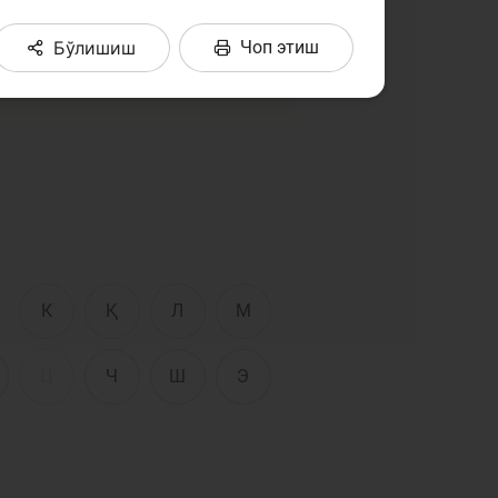
Интерактив
тўплашга ҳаракат қилдик.
хизматлар
тлар матнларида учратган
Бўлишиш
Чоп этиш
сати
Фотогалерея
Лойиҳа ҳақида
Кенгайтирилган
қидирув
Сайт харитаси
К
Қ
Л
М
Ц
Ч
Ш
Э