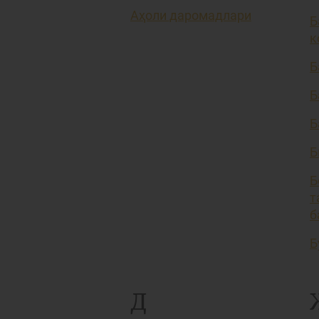
Аҳоли даромадлари
Б
к
Б
Б
Б
Б
Б
т
б
Б
Д