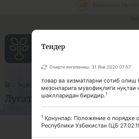
Ўзбекистон Респуб
Лой
Тендер
Мақолалар
Охирги янгиланиш:
31 Янв 2020 07:57
товар ва хизматларни сотиб олиш
Ўқув қўлланмалар
Луғат
мезонларига мувофиқлиги нуқтаи н
Банк агентлари учун
П
1
шаклларидан биридир.
Луғат
1
Қонунлар: Положение о порядке о
Республики Узбекистан (ЦБ 27.02.1998
Депозит (омонатлар)
К