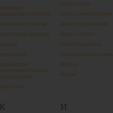
Валюта курси
анклараро
орреспондент алоқалар
Валюта қимматликлари
анклараро пул бозори
Валюта операциялари
анкнотларни текшириш
Валюта сиёсати
анкомат
Валюталаш санаси
иржа бозори
Валютани назорат қили
ошқа депозит
Вексель
ашкилотлари (тижорат
Вишинг
анклари) шарҳи
ўлиб тўлаш
Ж
И