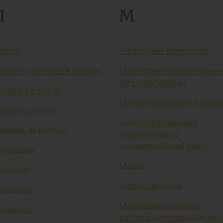
Л
М
ибор
Мажбурий захиралар
изинг (молиявий ижара)
Мажбурий захираларни
меъёрий ҳажми
изинг берувчи
Макропруденциал сиёса
изинг олувчи
Макропруденциал
иквид активлар
чоралар (ингл.
macroprudential policy)
ицензия
Маош
оготип
Марказий банк
омбард
Марказий банкнинг
омбард
валюта интервенциялар