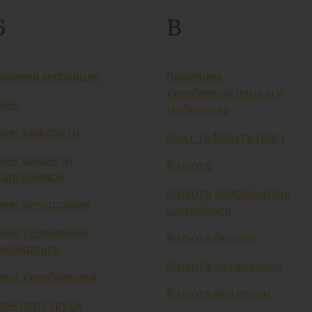
Б
В
азавий инфляция
Вакиллик
ҳисобварақлардаги
анк
маблағлар
анк кафолати
Вақт тафовути (лаг)
анк омонати
Валюта
артномаси
Валюта айирбошлаш
анк ресурслари
шохобчаси
анк тизимининг
Валюта бозори
иквидлиги
Валюта заҳиралари
анк ҳисобварағи
Валюта инқирози
анклар гуруҳи