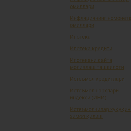
омиллари
Инфляциянинг номонет
омиллари
Ипотека
Ипотека кредити
Ипотекани қайта
молиялаш ташкилоти
Истеъмол кредитлари
Истеъмол нархлари
индекси (ИНИ)
Истеъмолчилар ҳуқуқин
ҳимоя қилиш