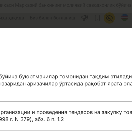
ликаси Марказий банкининг молиявий саводхонлик бўйича 
иҳа ҳақида
Биз билан боғланиш
 бўйича буюртмачилар томонидан тақдим этилади
азаридан аризачилар ўртасида рақобат ярата ол
ул
Ислом молияси
рганизации и проведения тендеров на закупку то
 г. N 379), абз. 6 п. 1.2
редит
Бюджет