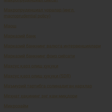
Макропруденциал чоралар (ингл.
macroprudential policy)
Маош
Марказий банк
Марказий банкнинг валюта интервенциялари
Марказий банкнинг фоиз сиёсати
Махсус қарз олиш ҳуқуқи
Махсус қарз олиш ҳуқуқи (SDR)
Маъмурий тартибга солинадиган нархлар
Меҳнат ҳақининг энг кам миқдори
Микрозайм