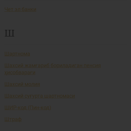
Чет эл банки
Ш
Шартнома
Шахсий жамғариб бориладиган пенсия
ҳисобварағи
Шахсий молия
Шахсий суғурта шартномаси
ШИР-код (Пин-код)
Штраф