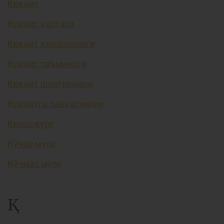
Кредит
Кредит картаси
Кредит қарздорлиги
Кредит таъминоти
Кредит шартномаси
Кредитга лаёқатлилик
Кросс-курс
Кўчар мулк
Кўчмас мулк
Қ