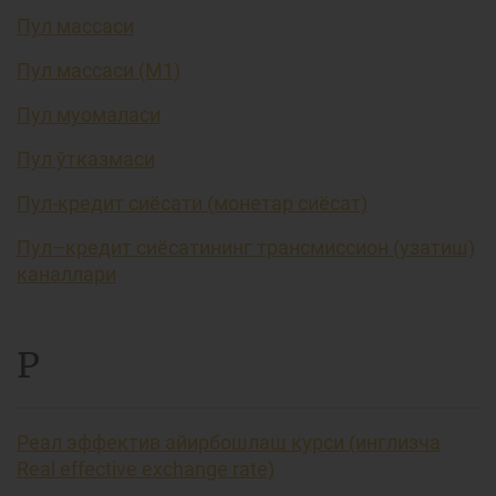
Пул массаси
Пул массаси (М1)
Пул муомаласи
Пул ўтказмаси
Пул-кредит сиёсати (монетар сиёсат)
Пул–кредит сиёсатининг трансмиссион (узатиш)
каналлари
Р
Реал эффектив айирбошлаш курси (инглизча
Real effective exchange rate)