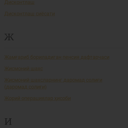
Дисконтлаш
Дисконтлаш сиёсати
Ж
Жамғариб бориладиган пенсия дафтарчаси
Жисмоний шахс
Жисмоний шахсларнинг даромад солиғи
(даромад солиғи)
Жорий операциялар ҳисоби
И