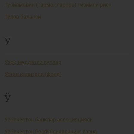
Тузилмавий (тармоқлараро) тизимли риск
Тўлов баланси
У
Узоқ муддатли пуллар
Устав капитали (фонд)
Ў
Ўзбекистон банклар ассоцияцияси
Ўзбекистон Республикасининг ғазна