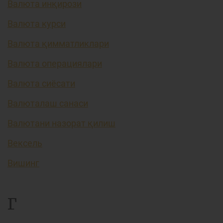
Валюта инқирози
Валюта курси
Валюта қимматликлари
Валюта операциялари
Валюта сиёсати
Валюталаш санаси
Валютани назорат қилиш
Вексель
Вишинг
Г