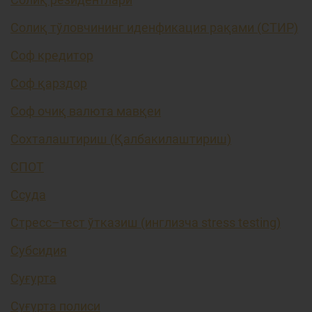
Солиқ тўловчининг иденфикация рақами (СТИР)
Соф кредитор
Соф қарздор
Соф очиқ валюта мавқеи
Сохталаштириш (Қалбакилаштириш)
СПОТ
Ссуда
Стресс–тест ўтказиш (инглизча stress testing)
Субсидия
Суғурта
Суғурта полиси