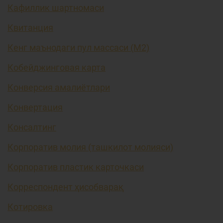
Кафиллик шартномаси
Квитанция
Кенг маънодаги пул массаси (М2)
Кобейджинговая карта
Конверсия амалиётлари
Конвертация
Консалтинг
Корпоратив молия (ташкилот молияси)
Корпоратив пластик карточкаси
Корреспондент ҳисобварақ
Котировка