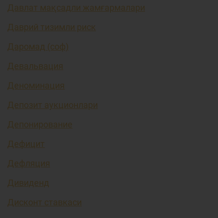
Давлат мақсадли жамғармалари
Даврий тизимли риск
Даромад (соф)
Девальвация
Деноминация
Депозит аукционлари
Депонирование
Дефицит
Дефляция
Дивиденд
Дисконт ставкаси