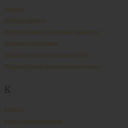
Ипотека
Ипотека кредити
Ипотекани қайта молиялаш ташкилоти
Истеъмол кредитлари
Истеъмол нархлари индекси (ИНИ)
Истеъмолчилар ҳуқуқини ҳимоя қилиш
К
Капитал
Капитал инвестициялар