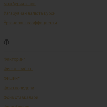
мажбуриятлари
Ўзгарувчан валюта курси
Ўртачалаш коэффициенти
Ф
Факторинг
Фискал сиёсат
Фишинг
Фоиз коридори
Фоиз ставкалари
Фонд бозори