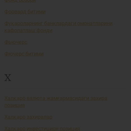
Форвард битими
Фуқароларнинг банклардаги омонатларини
кафолатлаш фонди
Фьючерс
Фючерс битими
Х
Халқаро валюта жамғармасидаги захира
позиция
Халқаро захиралар
Халқаро инвестицион позиция