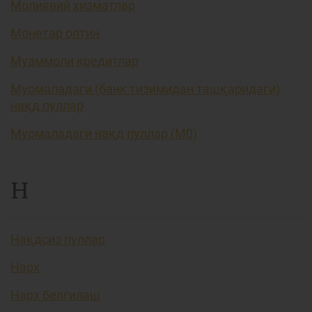
Молиявий хизматлар
Монетар олтин
Муаммоли кредитлар
Муомаладаги (банк тизимидан ташқаридаги)
нақд пуллар
Муомаладаги нақд пуллар (М0)
Н
Нақдсиз пуллар
Нарх
Нарх белгилаш