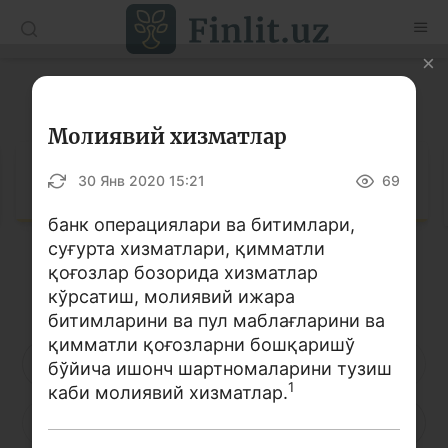
O’zb
Ўзб
Рус
Луғат
Мақолалар
Молиявий хизматлар
Ўқув қўлланмалар
Луғат
30 Янв 2020 15:21
69
Луғат
банк операциялари ва битимлари,
суғурта хизматлари, қимматли
Молиявий саводхонлик бўйича китоблар
қоғозлар бозорида хизматлар
Кирилл алифбоси
Лотин алифбоси
Видео
кўрсатиш, молиявий ижара
битимларини ва пул маблағларини ва
қимматли қоғозларни бошқаришў
Лойиҳалар
А
Б
В
Г
Ғ
Д
Е
бўйича ишонч шартномаларини тузиш
1
каби молиявий хизматлар.
Интерактив хизматлар
Ё
Ж
З
И
Й
К
Қ
Фотогалерея