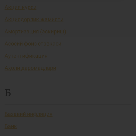
Акция курси
Акциядорлик жамияти
Амортизация (эскириш)
Асосий фоиз ставкаси
Аутентификация
Аҳоли даромадлари
Б
Базавий инфляция
Банк