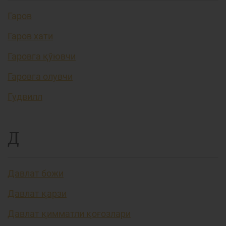
Гаров
Гаров хати
Гаровга қўювчи
Гаровга олувчи
Гудвилл
Д
Давлат божи
Давлат қарзи
Давлат қимматли қоғозлари