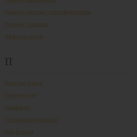
Омонат/депозит сертификатлари
Онлайн тўловлар
Оффшор ҳудуд
П
Пластик карта
Претекстинг
Профицит
Пруденциал назорат
Пул базаси