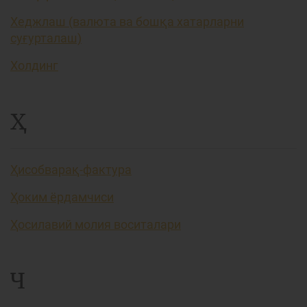
Хеджлаш (валюта ва бошқа хатарларни
суғурталаш)
Холдинг
Ҳ
Ҳисобварақ-фактура
Ҳоким ёрдамчиси
Ҳосилавий молия воситалари
Ч