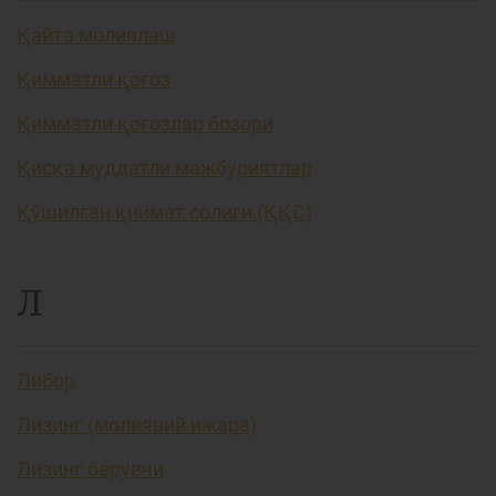
Қайта молиялаш
Қимматли қоғоз
Қимматли қоғозлар бозори
Қисқа муддатли мажбуриятлар
Қўшилган қиймат солиғи (ҚҚС)
Л
Либор
Лизинг (молиявий ижара)
Лизинг берувчи