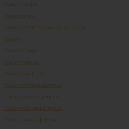
Микрокредит
Микролизинг
Миллий валютадаги пул массаси
Молия
Молия бозори
Молия тизими
Молиявий агент
Молиявий барқарорлик
Молиявий саводхонлик
Молиявий фирибгарлик
Молиявий хавфсизлик