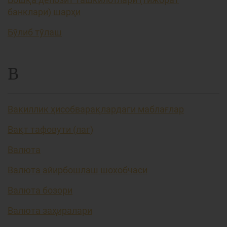
банклари) шарҳи
Бўлиб тўлаш
В
Вакиллик ҳисобварақлардаги маблағлар
Вақт тафовути (лаг)
Валюта
Валюта айирбошлаш шохобчаси
Валюта бозори
Валюта заҳиралари