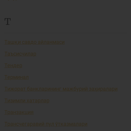
Т
Ташқи савдо айланмаси
Таъсисчилар
Тендер
Терминал
Тижорат банкларининг мажбурий заҳиралари
Тизимли хатарлар
Транзакция
Трансчегаравий пул ўтказмалари