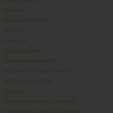
Инвестор
Инерцион инфляция
Инкассо
Инновация
Интернет-банкинг
Инфляцион кутилмалар
Инфляцион кутилмалар индекси
Инфляцион таргетлаш
Инфляция
Инфляциянинг монетар омиллари
Инфляциянинг номонетар омиллари