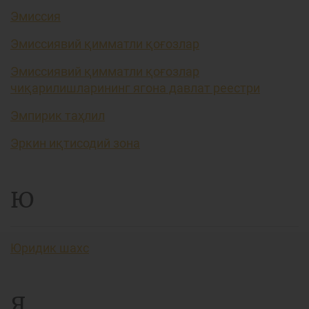
Эмиссия
Эмиссиявий қимматли қоғозлар
Эмиссиявий қимматли қоғозлар
чиқарилишларининг ягона давлат реестри
Эмпирик таҳлил
Эркин иқтисодий зона
Ю
Юридик шахс
Я