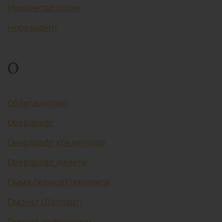
Номонетар олтин
Норезидент
О
Облигациялар
Овердрафт
Овердрафт кредитлари
Овердрафт лимити
Омма (жамоат) молияси
Омонат (Депозит)
Омонат дафтарчаси