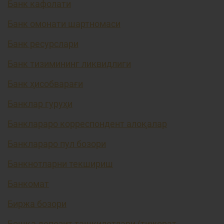
Банк кафолати
Банк омонати шартномаси
Банк ресурслари
Банк тизимининг ликвидлиги
Банк ҳисобварағи
Банклар гуруҳи
Банклараро корреспондент алоқалар
Банклараро пул бозори
Банкнотларни текшириш
Банкомат
Биржа бозори
Бошқа депозит ташкилотлари (тижорат