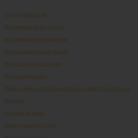
Идентификация
Ижтимоий инвестиция
Ижтимоий муҳандислик
Иқтисодий нормативлар
Иқтисодий ресурслар
Иқтисодий цикл
Имзо намуналари ва муҳр изи қўйилган варақча
Импорт
Имтиёзли давр
Инвестицион талаб
Инвестициялар