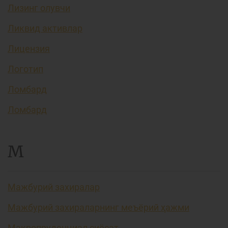
Лизинг олувчи
Ликвид активлар
Лицензия
Логотип
Ломбард
Ломбард
М
Мажбурий захиралар
Мажбурий захираларнинг меъёрий ҳажми
Макропруденциал сиёсат