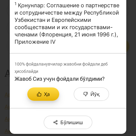
1
Қонунлар: Соглашение о партнерстве
Лойиҳа ҳақида
Л
М
Н
О
П
Р
С
и сотрудничестве между Республикой
Кенгайтирилган қидирув
Узбекистан и Европейскими
сообществами и их государствами-
Т
У
Ў
Ү
Ф
Х
Ҳ
Сайт харитаси
членами (Флоренция, 21 июня 1996 г.),
Приложение IV
Ц
Ч
Ш
Э
Ю
Я
...
100%
фойдаланувчилар жавобни фойдали деб
А
ҳисоблайди
Жавоб Сиз учун фойдали бўлдими?
Ҳа
Йўқ
Авторизация
Аккредитив
Активлар
Бўлишиш
Акция