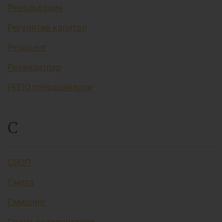
Ревальвация
Регулятив капитал
Резидент
Реквизитлар
РЕПО операциялари
С
СВОП
Смета
Смишинг
Солиқ резидентлари