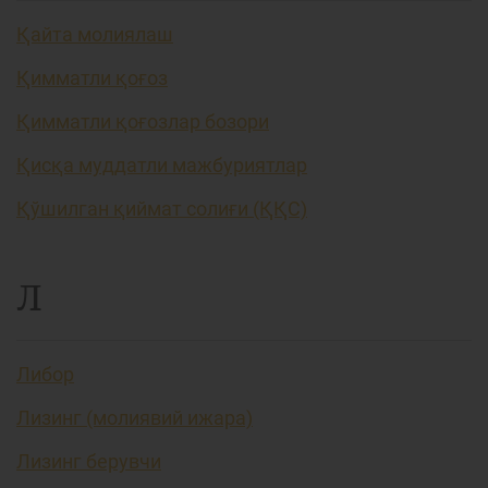
Қайта молиялаш
Қимматли қоғоз
Қимматли қоғозлар бозори
Қисқа муддатли мажбуриятлар
Қўшилган қиймат солиғи (ҚҚС)
Л
Либор
Лизинг (молиявий ижара)
Лизинг берувчи