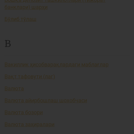
банклари) шарҳи
Бўлиб тўлаш
В
Вакиллик ҳисобварақлардаги маблағлар
Вақт тафовути (лаг)
Валюта
Валюта айирбошлаш шохобчаси
Валюта бозори
Валюта заҳиралари