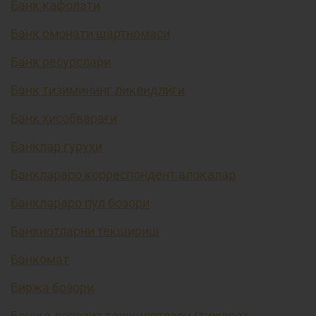
Банк кафолати
Банк омонати шартномаси
Банк ресурслари
Банк тизимининг ликвидлиги
Банк ҳисобварағи
Банклар гуруҳи
Банклараро корреспондент алоқалар
Банклараро пул бозори
Банкнотларни текшириш
Банкомат
Биржа бозори
Бошқа депозит ташкилотлари (тижорат