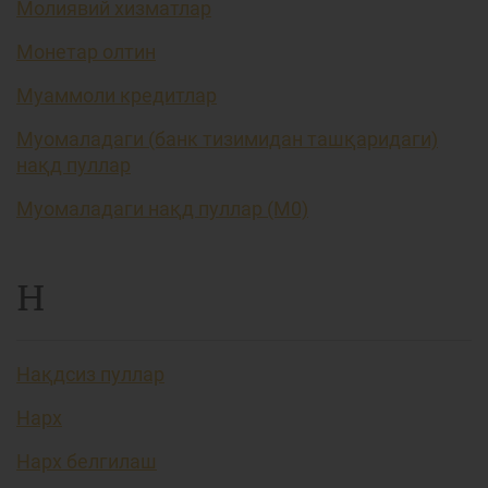
Молиявий хизматлар
Монетар олтин
Муаммоли кредитлар
Муомаладаги (банк тизимидан ташқаридаги)
нақд пуллар
Муомаладаги нақд пуллар (М0)
Н
Нақдсиз пуллар
Нарх
Нарх белгилаш