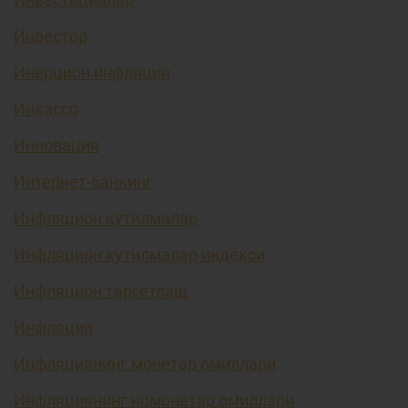
Инвестор
Инерцион инфляция
Инкассо
Инновация
Интернет-банкинг
Инфляцион кутилмалар
Инфляцион кутилмалар индекси
Инфляцион таргетлаш
Инфляция
Инфляциянинг монетар омиллари
Инфляциянинг номонетар омиллари