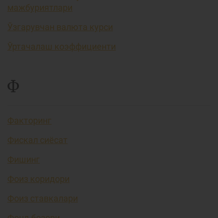
мажбуриятлари
Ўзгарувчан валюта курси
Ўртачалаш коэффициенти
Ф
Факторинг
Фискал сиёсат
Фишинг
Фоиз коридори
Фоиз ставкалари
Фонд бозори