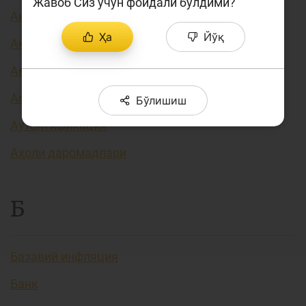
Жавоб Сиз учун фойдали бўлдими?
Акция курси
Ҳа
Йўқ
Акциядорлик жамияти
Амортизация (эскириш)
Асосий фоиз ставкаси
Бўлишиш
Аутентификация
Аҳоли даромадлари
Б
Базавий инфляция
Банк