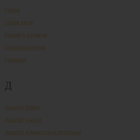
Гаров
Гаров хати
Гаровга қўювчи
Гаровга олувчи
Гудвилл
Д
Давлат божи
Давлат қарзи
Давлат қимматли қоғозлари