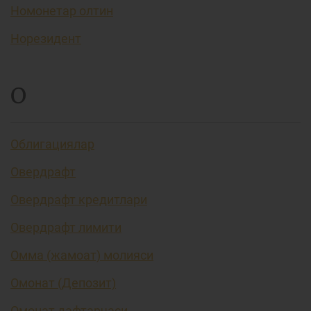
Номонетар олтин
Норезидент
О
Облигациялар
Овердрафт
Овердрафт кредитлари
Овердрафт лимити
Омма (жамоат) молияси
Омонат (Депозит)
Омонат дафтарчаси