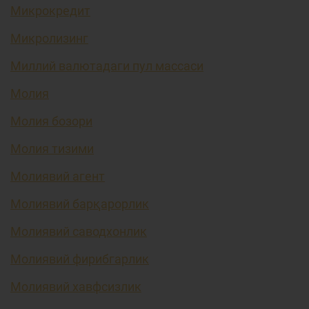
Микрокредит
Микролизинг
Миллий валютадаги пул массаси
Молия
Молия бозори
Молия тизими
Молиявий агент
Молиявий барқарорлик
Молиявий саводхонлик
Молиявий фирибгарлик
Молиявий хавфсизлик