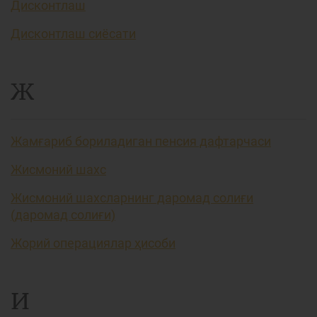
Дисконтлаш
Дисконтлаш сиёсати
Ж
Жамғариб бориладиган пенсия дафтарчаси
Жисмоний шахс
Жисмоний шахсларнинг даромад солиғи
(даромад солиғи)
Жорий операциялар ҳисоби
И