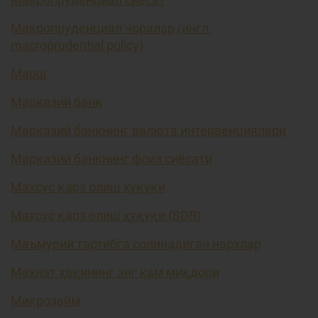
Макропруденциал чоралар (ингл.
macroprudential policy)
Маош
Марказий банк
Марказий банкнинг валюта интервенциялари
Марказий банкнинг фоиз сиёсати
Махсус қарз олиш ҳуқуқи
Махсус қарз олиш ҳуқуқи (SDR)
Маъмурий тартибга солинадиган нархлар
Меҳнат ҳақининг энг кам миқдори
Микрозайм