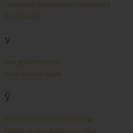
Тузилмавий (тармоқлараро) тизимли риск
Тўлов баланси
У
Узоқ муддатли пуллар
Устав капитали (фонд)
Ў
Ўзбекистон банклар ассоцияцияси
Ўзбекистон Республикасининг ғазна