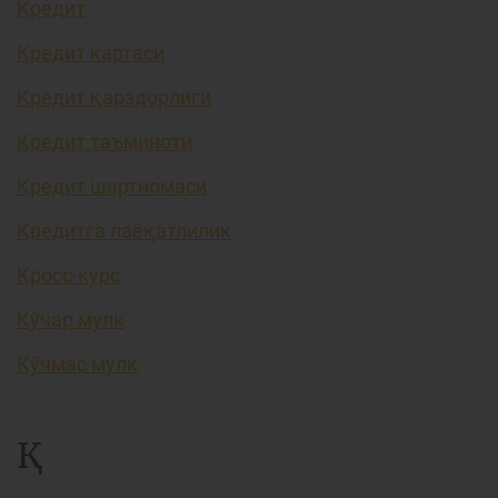
Кредит
Кредит картаси
Кредит қарздорлиги
Кредит таъминоти
Кредит шартномаси
Кредитга лаёқатлилик
Кросс-курс
Кўчар мулк
Кўчмас мулк
Қ