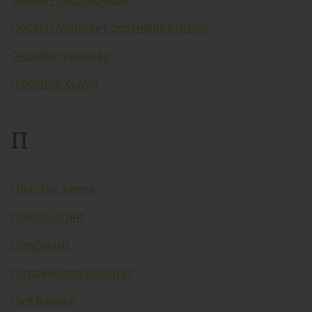
Омонат/депозит сертификатлари
Онлайн тўловлар
Оффшор ҳудуд
П
Пластик карта
Претекстинг
Профицит
Пруденциал назорат
Пул базаси