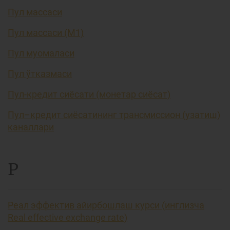
Пул массаси
Пул массаси (М1)
Пул муомаласи
Пул ўтказмаси
Пул-кредит сиёсати (монетар сиёсат)
Пул–кредит сиёсатининг трансмиссион (узатиш)
каналлари
Р
Реал эффектив айирбошлаш курси (инглизча
Real effective exchange rate)