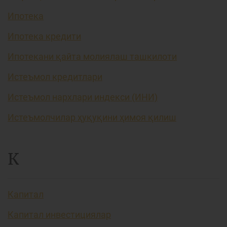
Ипотека
Ипотека кредити
Ипотекани қайта молиялаш ташкилоти
Истеъмол кредитлари
Истеъмол нархлари индекси (ИНИ)
Истеъмолчилар ҳуқуқини ҳимоя қилиш
К
Капитал
Капитал инвестициялар