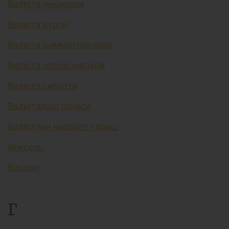
Валюта инқирози
Валюта курси
Валюта қимматликлари
Валюта операциялари
Валюта сиёсати
Валюталаш санаси
Валютани назорат қилиш
Вексель
Вишинг
Г