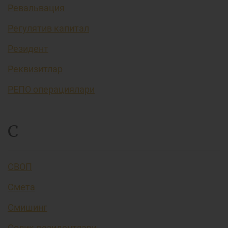
Ревальвация
Регулятив капитал
Резидент
Реквизитлар
РЕПО операциялари
С
СВОП
Смета
Смишинг
Солиқ резидентлари