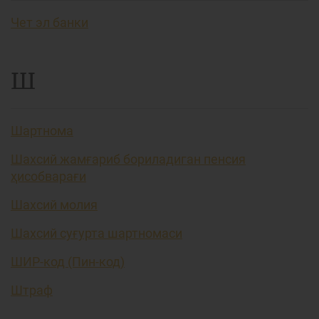
Чет эл банки
Ш
Шартнома
Шахсий жамғариб бориладиган пенсия
ҳисобварағи
Шахсий молия
Шахсий суғурта шартномаси
ШИР-код (Пин-код)
Штраф