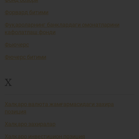
Форвард битими
Фуқароларнинг банклардаги омонатларини
кафолатлаш фонди
Фьючерс
Фючерс битими
Х
Халқаро валюта жамғармасидаги захира
позиция
Халқаро захиралар
Халқаро инвестицион позиция