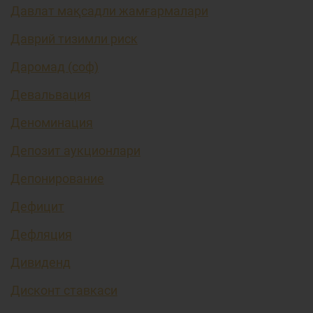
Давлат мақсадли жамғармалари
Даврий тизимли риск
Даромад (соф)
Девальвация
Деноминация
Депозит аукционлари
Депонирование
Дефицит
Дефляция
Дивиденд
Дисконт ставкаси