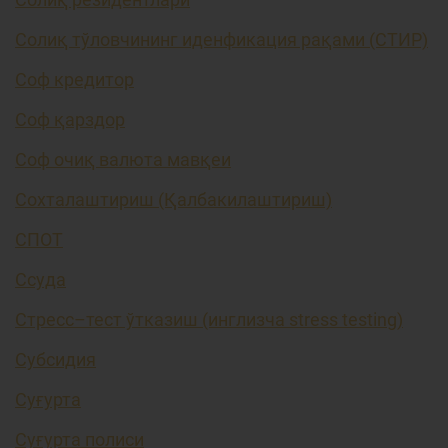
Солиқ тўловчининг иденфикация рақами (СТИР)
Соф кредитор
Соф қарздор
Соф очиқ валюта мавқеи
Сохталаштириш (Қалбакилаштириш)
СПОТ
Ссуда
Стресс–тест ўтказиш (инглизча stress testing)
Субсидия
Суғурта
Суғурта полиси