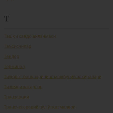
Т
Ташқи савдо айланмаси
Таъсисчилар
Тендер
Терминал
Тижорат банкларининг мажбурий заҳиралари
Тизимли хатарлар
Транзакция
Трансчегаравий пул ўтказмалари