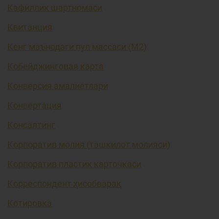
Кафиллик шартномаси
Квитанция
Кенг маънодаги пул массаси (М2)
Кобейджинговая карта
Конверсия амалиётлари
Конвертация
Консалтинг
Корпоратив молия (ташкилот молияси)
Корпоратив пластик карточкаси
Корреспондент ҳисобварақ
Котировка