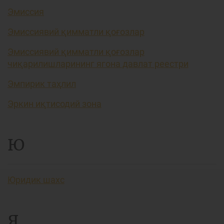
Эмиссия
Эмиссиявий қимматли қоғозлар
Эмиссиявий қимматли қоғозлар
чиқарилишларининг ягона давлат реестри
Эмпирик таҳлил
Эркин иқтисодий зона
Ю
Юридик шахс
Я