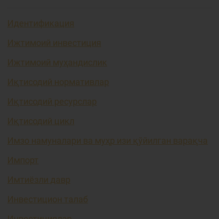
Идентификация
Ижтимоий инвестиция
Ижтимоий муҳандислик
Иқтисодий нормативлар
Иқтисодий ресурслар
Иқтисодий цикл
Имзо намуналари ва муҳр изи қўйилган варақча
Импорт
Имтиёзли давр
Инвестицион талаб
Инвестициялар