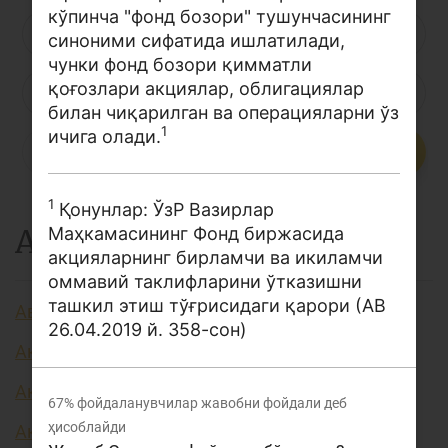
кўпинча "фонд бозори" тушунчасининг
Лойиҳа ҳақида
Л
М
Н
О
П
Р
С
синоними сифатида ишлатилади,
чунки фонд бозори қимматли
Кенгайтирилган қидирув
қоғозлари акциялар, облигациялар
Т
У
Ў
Ү
Ф
Х
Ҳ
Сайт харитаси
билан чиқарилган ва операцияларни ўз
1
ичига олади.
Ц
Ч
Ш
Э
Ю
Я
...
1
Қонунлар: ЎзР Вазирлар
А
Маҳкамасининг Фонд биржасида
акцияларнинг бирламчи ва икиламчи
оммавий таклифларини ўтказишни
ташкил этиш тўғрисидаги қарори (АВ
Авторизация
26.04.2019 й. 358-сон)
Аккредитив
Активлар
67%
фойдаланувчилар жавобни фойдали деб
ҳисоблайди
Акция