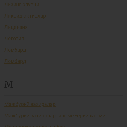
Лизинг олувчи
Ликвид активлар
Лицензия
Логотип
Ломбард
Ломбард
М
Мажбурий захиралар
Мажбурий захираларнинг меъёрий ҳажми
Макропруденциал сиёсат