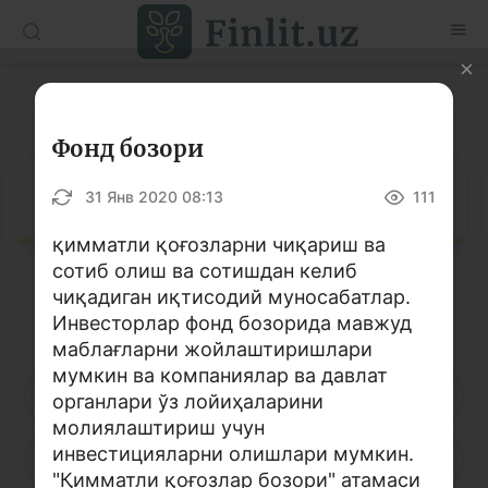
O’zb
Ўзб
Рус
Луғат
Мақолалар
Фонд бозори
Ўқув қўлланмалар
Луғат
31 Янв 2020 08:13
111
Луғат
қимматли қоғозларни чиқариш ва
сотиб олиш ва сотишдан келиб
Молиявий саводхонлик бўйича китоблар
чиқадиган иқтисодий муносабатлар.
Кирилл алифбоси
Лотин алифбоси
Видео
Инвесторлар фонд бозорида мавжуд
маблағларни жойлаштиришлари
мумкин ва компаниялар ва давлат
Лойиҳалар
А
Б
В
Г
Ғ
Д
Е
органлари ўз лойиҳаларини
молиялаштириш учун
Интерактив хизматлар
инвестицияларни олишлари мумкин.
Ё
Ж
З
И
Й
К
Қ
Фотогалерея
"Қимматли қоғозлар бозори" атамаси