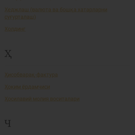
Хеджлаш (валюта ва бошқа хатарларни
суғурталаш)
Холдинг
Ҳ
Ҳисобварақ-фактура
Ҳоким ёрдамчиси
Ҳосилавий молия воситалари
Ч