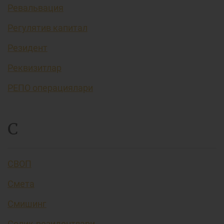
Ревальвация
Регулятив капитал
Резидент
Реквизитлар
РЕПО операциялари
С
СВОП
Смета
Смишинг
Солиқ резидентлари