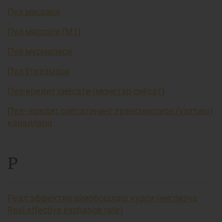
Пул массаси
Пул массаси (М1)
Пул муомаласи
Пул ўтказмаси
Пул-кредит сиёсати (монетар сиёсат)
Пул–кредит сиёсатининг трансмиссион (узатиш)
каналлари
Р
Реал эффектив айирбошлаш курси (инглизча
Real effective exchange rate)