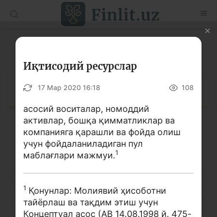
O’zb
Ўзб
Рус
Луғат
Мақолалар
Иқтисодий ресурслар
Ўқув қўлланмалар
Луғат
17 Мар 2020 16:18
108
Луғат
асосий воситалар, номоддий
активлар, бошқа қимматликлар ва
Молиявий саводхонлик бўйича китоблар
компанияга қарашли ва фойда олиш
Кирилл алифбоси
Лотин алифбоси
Видео
учун фойдаланиладиган пул
1
маблағлари мажмуи.
Лойиҳалар
А
Б
В
Г
Ғ
Д
Е
1
Қонунлар:
М
олиявий ҳисоботни
Интерактив хизматлар
тайёрлаш ва тақдим этиш учун
Ё
Ж
З
И
Й
К
Қ
Фотогалерея
Концептуал асос
(
АВ
14.08.1998
й
. 475
-