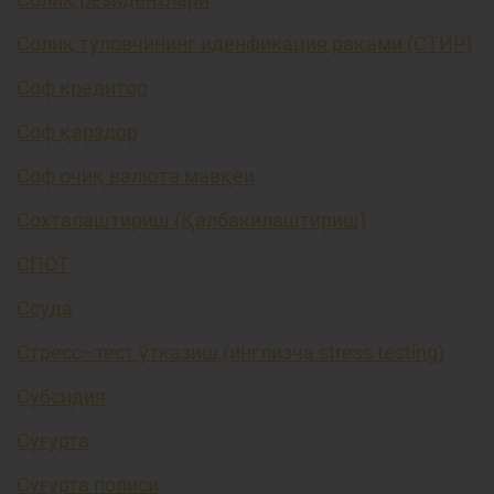
Солиқ тўловчининг иденфикация рақами (СТИР)
Соф кредитор
Соф қарздор
Соф очиқ валюта мавқеи
Сохталаштириш (Қалбакилаштириш)
СПОТ
Ссуда
Стресс–тест ўтказиш (инглизча stress testing)
Субсидия
Суғурта
Суғурта полиси