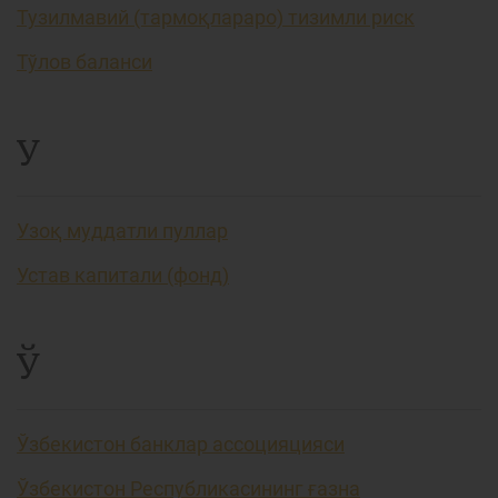
Тузилмавий (тармоқлараро) тизимли риск
Тўлов баланси
У
Узоқ муддатли пуллар
Устав капитали (фонд)
Ў
Ўзбекистон банклар ассоцияцияси
Ўзбекистон Республикасининг ғазна