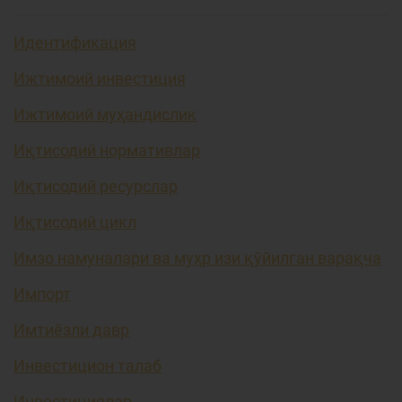
Идентификация
Ижтимоий инвестиция
Ижтимоий муҳандислик
Иқтисодий нормативлар
Иқтисодий ресурслар
Иқтисодий цикл
Имзо намуналари ва муҳр изи қўйилган варақча
Импорт
Имтиёзли давр
Инвестицион талаб
Инвестициялар