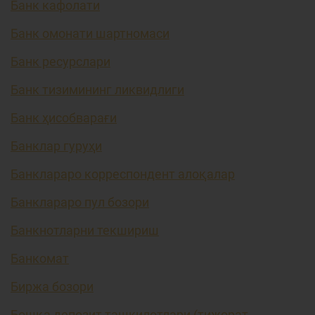
Банк кафолати
Банк омонати шартномаси
Банк ресурслари
Банк тизимининг ликвидлиги
Банк ҳисобварағи
Банклар гуруҳи
Банклараро корреспондент алоқалар
Банклараро пул бозори
Банкнотларни текшириш
Банкомат
Биржа бозори
Бошқа депозит ташкилотлари (тижорат