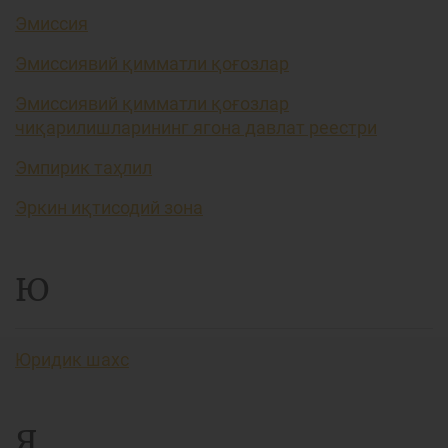
Эмиссия
Эмиссиявий қимматли қоғозлар
Эмиссиявий қимматли қоғозлар
чиқарилишларининг ягона давлат реестри
Эмпирик таҳлил
Эркин иқтисодий зона
Ю
Юридик шахс
Я