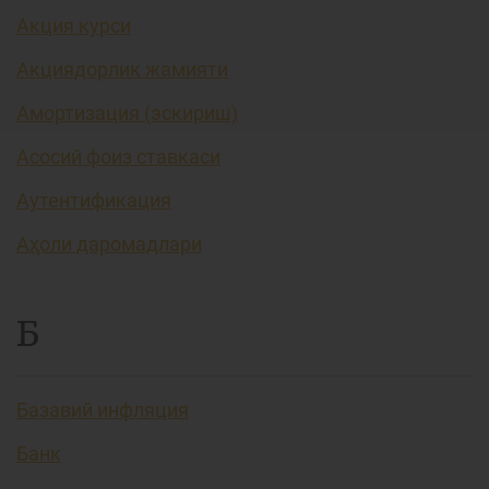
Акция курси
Акциядорлик жамияти
Амортизация (эскириш)
Асосий фоиз ставкаси
Аутентификация
Аҳоли даромадлари
Б
Базавий инфляция
Банк