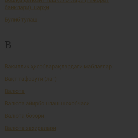
банклари) шарҳи
Бўлиб тўлаш
В
Вакиллик ҳисобварақлардаги маблағлар
Вақт тафовути (лаг)
Валюта
Валюта айирбошлаш шохобчаси
Валюта бозори
Валюта заҳиралари