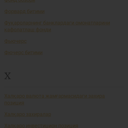
Форвард битими
Фуқароларнинг банклардаги омонатларини
кафолатлаш фонди
Фьючерс
Фючерс битими
Х
Халқаро валюта жамғармасидаги захира
позиция
Халқаро захиралар
Халқаро инвестицион позиция