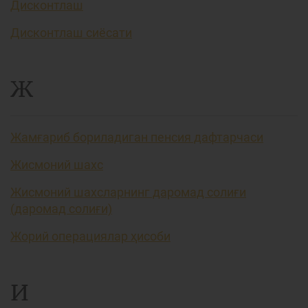
Дисконтлаш
Дисконтлаш сиёсати
Ж
Жамғариб бориладиган пенсия дафтарчаси
Жисмоний шахс
Жисмоний шахсларнинг даромад солиғи
(даромад солиғи)
Жорий операциялар ҳисоби
И