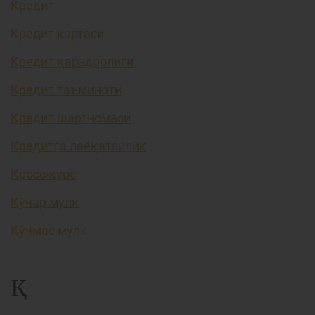
Кредит
Кредит картаси
Кредит қарздорлиги
Кредит таъминоти
Кредит шартномаси
Кредитга лаёқатлилик
Кросс-курс
Кўчар мулк
Кўчмас мулк
Қ