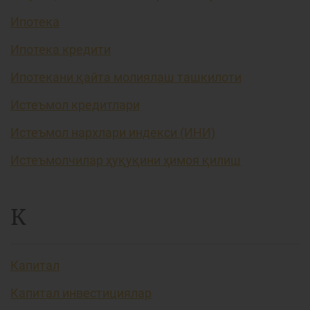
Ипотека
Ипотека кредити
Ипотекани қайта молиялаш ташкилоти
Истеъмол кредитлари
Истеъмол нархлари индекси (ИНИ)
Истеъмолчилар ҳуқуқини ҳимоя қилиш
К
Капитал
Капитал инвестициялар