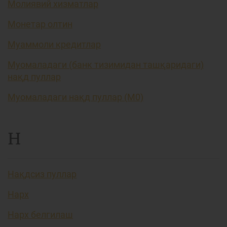
Молиявий хизматлар
Монетар олтин
Муаммоли кредитлар
Муомаладаги (банк тизимидан ташқаридаги)
нақд пуллар
Муомаладаги нақд пуллар (М0)
Н
Нақдсиз пуллар
Нарх
Нарх белгилаш