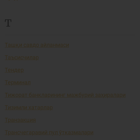
Т
Ташқи савдо айланмаси
Таъсисчилар
Тендер
Терминал
Тижорат банкларининг мажбурий заҳиралари
Тизимли хатарлар
Транзакция
Трансчегаравий пул ўтказмалари