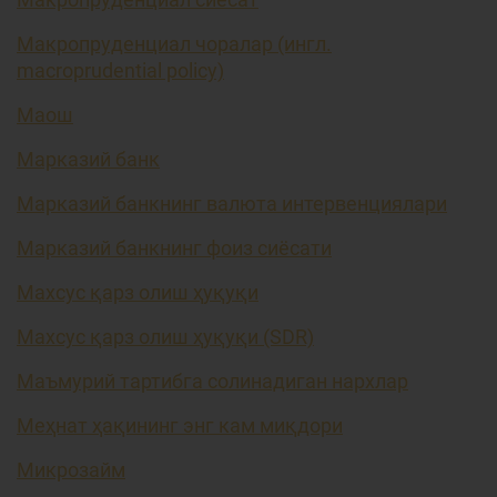
Макропруденциал чоралар (ингл.
macroprudential policy)
Маош
Марказий банк
Марказий банкнинг валюта интервенциялари
Марказий банкнинг фоиз сиёсати
Махсус қарз олиш ҳуқуқи
Махсус қарз олиш ҳуқуқи (SDR)
Маъмурий тартибга солинадиган нархлар
Меҳнат ҳақининг энг кам миқдори
Микрозайм