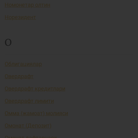
Номонетар олтин
Норезидент
О
Облигациялар
Овердрафт
Овердрафт кредитлари
Овердрафт лимити
Омма (жамоат) молияси
Омонат (Депозит)
Омонат дафтарчаси