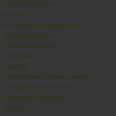
Кафиллик шартномаси
Квитанция
Кенг маънодаги пул массаси (М2)
Кобейджинговая карта
Конверсия амалиётлари
Конвертация
Консалтинг
Корпоратив молия (ташкилот молияси)
Корпоратив пластик карточкаси
Корреспондент ҳисобварақ
Котировка