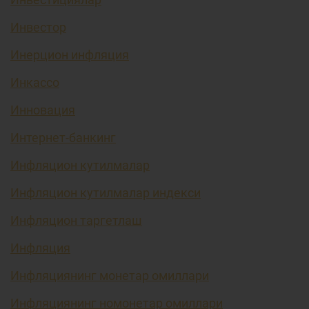
Инвестор
Инерцион инфляция
Инкассо
Инновация
Интернет-банкинг
Инфляцион кутилмалар
Инфляцион кутилмалар индекси
Инфляцион таргетлаш
Инфляция
Инфляциянинг монетар омиллари
Инфляциянинг номонетар омиллари