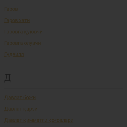
Гаров
Гаров хати
Гаровга қўювчи
Гаровга олувчи
Гудвилл
Д
Давлат божи
Давлат қарзи
Давлат қимматли қоғозлари