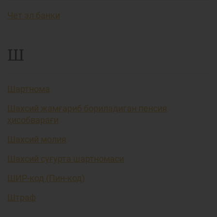
Чет эл банки
Ш
Шартнома
Шахсий жамғариб бориладиган пенсия
ҳисобварағи
Шахсий молия
Шахсий суғурта шартномаси
ШИР-код (Пин-код)
Штраф