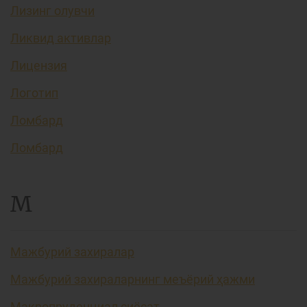
Лизинг олувчи
Ликвид активлар
Лицензия
Логотип
Ломбард
Ломбард
М
Мажбурий захиралар
Мажбурий захираларнинг меъёрий ҳажми
Макропруденциал сиёсат