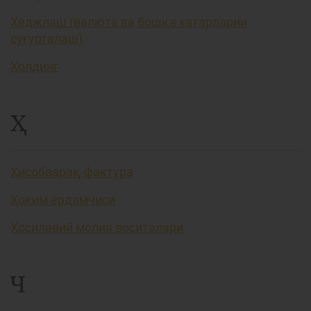
Хеджлаш (валюта ва бошқа хатарларни
суғурталаш)
Холдинг
Ҳ
Ҳисобварақ-фактура
Ҳоким ёрдамчиси
Ҳосилавий молия воситалари
Ч