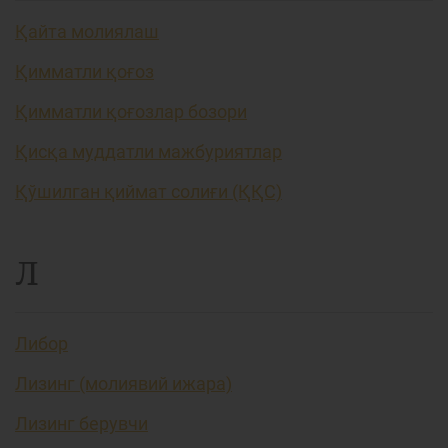
Қайта молиялаш
Қимматли қоғоз
Қимматли қоғозлар бозори
Қисқа муддатли мажбуриятлар
Қўшилган қиймат солиғи (ҚҚС)
Л
Либор
Лизинг (молиявий ижара)
Лизинг берувчи