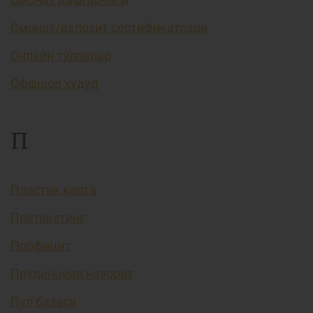
Омонат/депозит сертификатлари
Онлайн тўловлар
Оффшор ҳудуд
П
Пластик карта
Претекстинг
Профицит
Пруденциал назорат
Пул базаси