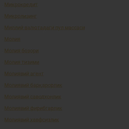
Микрокредит
Микролизинг
Миллий валютадаги пул массаси
Молия
Молия бозори
Молия тизими
Молиявий агент
Молиявий барқарорлик
Молиявий саводхонлик
Молиявий фирибгарлик
Молиявий хавфсизлик