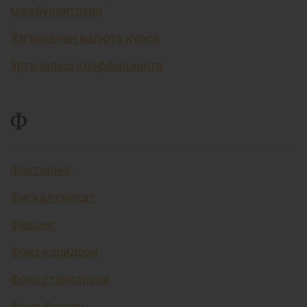
мажбуриятлари
Ўзгарувчан валюта курси
Ўртачалаш коэффициенти
Ф
Факторинг
Фискал сиёсат
Фишинг
Фоиз коридори
Фоиз ставкалари
Фонд бозори