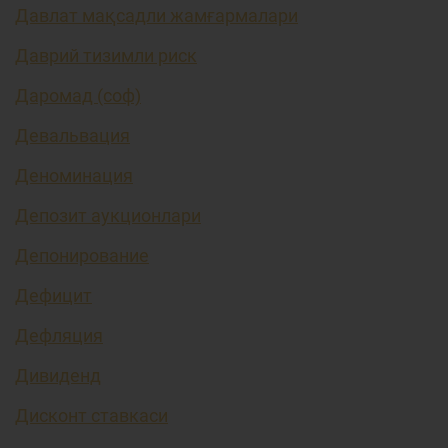
Давлат мақсадли жамғармалари
Даврий тизимли риск
Даромад (соф)
Девальвация
Деноминация
Депозит аукционлари
Депонирование
Дефицит
Дефляция
Дивиденд
Дисконт ставкаси